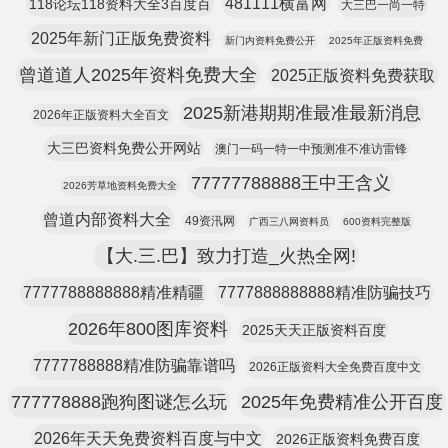
481111横富网
118论坛118资料大全3百度百
大三巴一尚一特
2025年新门正版免费资料
新门内资料免费公开
2025年正版资料免费
曾道道人2025年资料免费大全
2025正版资料免费获取
2025新港期期准最准最新消息
2026年正版资料大全百文
大三巴资料免费公开网站
澳门一码一特一中预测准不准访雷锋
77777788888王中王含义
2026芳草地资料免费大全
曾道内部资料大全
49资汛网
广西三八网资料员
600资料完整版
【大.三.巴】致力打造_火热全网!
7777788888888精准精疆
7777888888888精准防骗技巧
2026年800图库资料
2025天天正版资料百度
7777788888精准防骗靠谱吗
2026正版资料大全免费百度中文
777778888跑狗图谜怎么玩
2025年免费精准公开百度
2026年天天免费资料百度与中文
2026正版资料免费百度