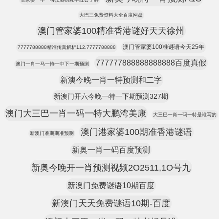
大巴三免费资料大全百度网盘
澳门管家婆100精准香港谜好天天徐州
澳门管家婆100准谜语今天25年
7777788888精准传真解析112.7777788888
777777888888888888百度真假
澳门一肖一马一恃一中下一期预测
新澳今晚一肖一特预测和二字
新澳门开六今晚一特一下期预测327期
澳门大三巴一肖一码一特大鹏湾美康
大三巴一肖一码一特是谁写的
澳门港家婆100期准香港谜语
新澳门准期期准预测
新奥一肖一码百度预测
新奥今晚开一肖预测视频2O2511,1O号九
新澳门免费谜语10期百度
新澳门天天免费谜语10期-百度