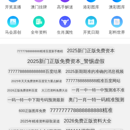
开奖直播
澳门挂牌
高手解迷
港彩图库
澳彩图库
马会原创
全年资料
生肖属性
开奖日期
彩料世界
2025新门正版免费资本
7777788888888精准百度新手教程
2025新门正版免费资本_警惕虚假
7777788888888888百度结果
2025新期期准的准确的消息视频
7777788888888精准百度网站
2025年天天免费资料百度官力重点解读
一肖一中一特一中预测准不准
2026正版免费资料百度
大三巴资料免费大全
奥门一肖一特一码精准预测
一码一特一中下期号码预测最新
777777778888888888精准
600正版图库免费
2026免费正版资料大全
2025年精准资料获取渠道