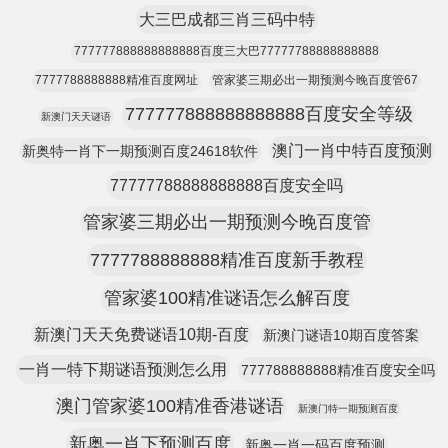
大三巴成都三肖三码中特
777777888888888888百度三大巴77777788888888888
7777788888888精准百度网址
管家婆三期必出一期预测今晚百度管67
777777888888888888百度安全等级
新澳门天天谜语
澳门一肖中特百度预测
新奥特一肖下一期预测百度24618软件
77777788888888888百度安全吗
管家婆三期必出一期预测今晚百度管
7777788888888精准百度新手教程
管家婆100精准谜语怎么解百度
新澳门天天免费谜语10期-百度
新澳门谜语10期百度答案
一肖一特下期谜语预测怎么用
777788888888精准百度安全吗
澳门管家婆100精准香港谜语
新澳门特一期预测百度
新奥一肖下预测百度
新奥一肖一码百度预测