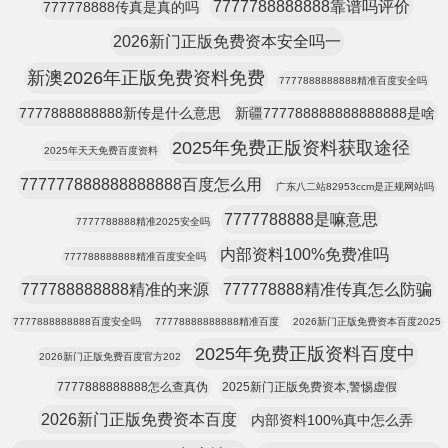
7777788888888靠谱吗评价
777778888传真是真的吗
2026新门正版免费资本安全吗一
新澳2026年正版免费资料免费
7777888888888精准百度安全吗
7777888888888新传是什么意思
新疆777788888888888888是啥
2025年免费正版资料获取途径
2025年天天免费百度资料
777777888888888888百度怎么用
广东八二站82953ccm是正规网站吗
7777788888是嘛意思
7777788888精准2025安全吗
内部资料100%免费准吗
777788888888精准百度安全吗
777788888888精准的来源
777778888精准传真怎么防骗
7777888888888百度安全吗
77778888888888精准百度
2026新门正版免费资本百度2025
2025年免费正版资料百度中
2026新门正版免费百度官方202
7777888888888怎么查真伪
2025新门正版免费资本,警惕虚假
2026新门正版免费资本百度
内部资料100%真中怎么弄