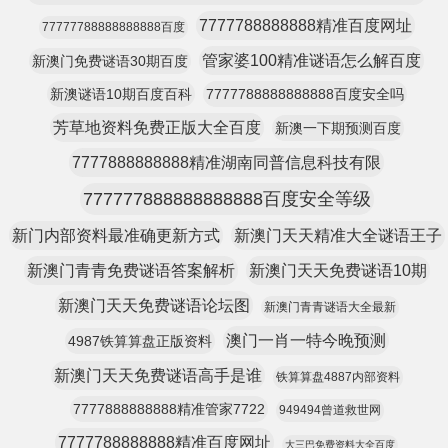
7777788888888精准百度网址
77777788888888888百度
管家婆100精准谜语怎么解百度
新澳门免费谜语30期百度
新澳谜语10期百度百科
7777788888888888百度安全吗
芳草地资料免费正版大全百度
新澳一下期预测百度
7777888888888精准湖南同普信息科技有限
777777888888888888百度安全等级
新门内部资料最准确更新方式
新澳门天天精准大全谜语王子
新澳门青青免费谜语答案解析
新澳门天天免费谜语10期
新澳门天天免费谜语论坛图
新澳门青青谜语大全最新
澳门一肖一特今晚预测
4987铁算算盘正版资料
新澳门天天免费谜语高手是谁
铁算算盘4887内部资料
7777888888888精准管家7722
949494曾道救世网
7777788888888精准百度网址
大三巴免费资料大全百度