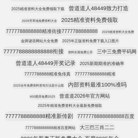
曾道道人48449致力打造
2025精准资料大全免费领取下载
2025精准资料免费领取
2026芳草地免费资料大全
7777788888888精准街接7777788888888
2025精准资料大全免费
金牌谜语网站大全免费
2025年正版资料免费下载入口图片
7777788888888888衔接
三中三免费平码网
资料长期免费公开
曾道道人48449开奖记录
2025新期期准的准确率
7777788888精准免传真
7777778888888精准
内部资料最准100%准吗
2025全年免费资料杳询方法是什么呢
曾道道2026年官方网站
600图库兔费2025
2025年精准免费资料大全最新免费领取
7777788888888精准新传剧
77777788888888888百度
大三巴三肖二二
7777888888888精准百度网站