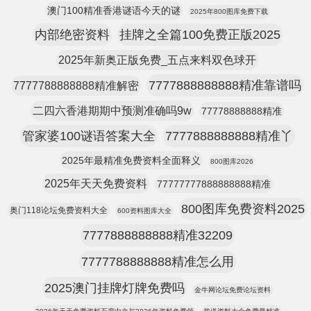
澳门100精准香港谜语今天的谜
2025年800图库免费下载
内部绝密资料
挂牌之全篇100免费正版2025
2025年新奥正版免费_五点来料双色球开
7777888888888精准靠谱吗
7777788888888精准解密
二四六香港期期中预测准确吗9w
77778888888精准
管家婆100谜语答案大全
7777888888888精准丫
2025年最精准免费资料全面释义
800图库2026
2025年天天免费资料
77777777888888888精准
800图库免费资料2025
奥门118论坛免费资料大全
600资料图库大全
7777888888888精准32209
7777788888888精准怎么用
2025澳门挂牌灯牌免费吗
金牛网论坛免费论坛资料