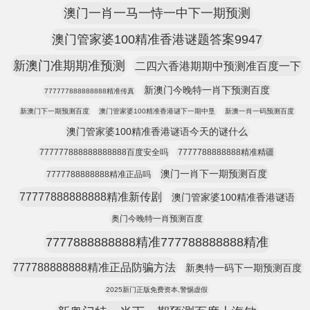
澳门一肖一马一恃一中下一期预测
澳门管家婆100精准香港谜题答案9947
新澳门准期期准预测
二四六香港期期中预测准百度一下
新澳门今晚特一肖下预测百度
777777888888888精准传真
新澳门下一期预测百度
澳门管家婆100精准香港谜下一期中垦
新澳一肖一码预测百度
澳门管家婆100精准香港谜语今天的谜什么
777777888888888888百度安全吗
7777788888888精准精疆
澳门一肖下一期预测百度
7777788888888精准正品吗
77777888888888精准新传剧
澳门管家婆100精准香港谜语
奥门今晚特一肖预测百度
7777888888888精准777788888888精准
777788888888精准正品防骗方法
新奥特一码下一期预测百度
2025新门正版免费资本,警惕虚假