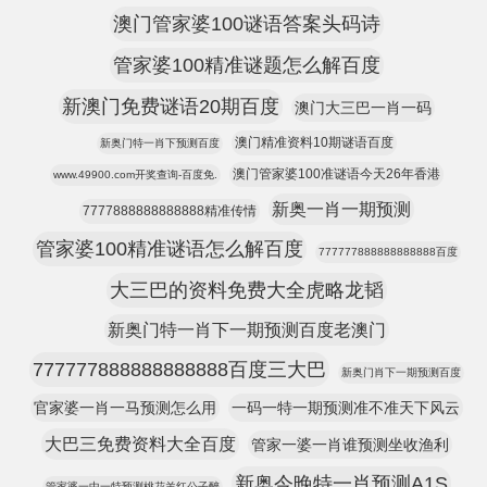
澳门管家婆100谜语答案头码诗
管家婆100精准谜题怎么解百度
新澳门免费谜语20期百度
澳门大三巴一肖一码
澳门精准资料10期谜语百度
新奥门特一肖下预测百度
澳门管家婆100准谜语今天26年香港
www.49900.com开奖查询-百度免.
新奥一肖一期预测
7777888888888888精准传情
管家婆100精准谜语怎么解百度
777777888888888888百度
大三巴的资料免费大全虎略龙韬
新奥门特一肖下一期预测百度老澳门
777777888888888888百度三大巴
新奥门肖下一期预测百度
官家婆一肖一马预测怎么用
一码一特一期预测准不准天下风云
大巴三免费资料大全百度
管家一婆一肖谁预测坐收渔利
新奥今晚特一肖预测A1S
管家婆一中一特预测桃花羊红公子醉