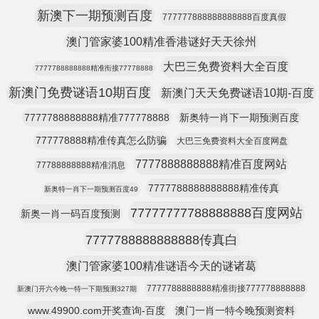
新澳下一期预测百度
777777888888888888百度真假
澳门管家婆100精准香港谜好天天徐州
大巴三免费资料大全百度
7777788888888精准衔接77778888
新澳门免费谜语10期百度
新澳门天天免费谜语10期-百度
7777788888888精准777778888
新奥特一肖下一期预测百度
777778888精准传真怎么防骗
大巴三免费资料大全百度网盘
7777888888888精准百度网站
77788888888精准消息
7777788888888888精准传真
新奥特一肖下一期预测百度49
77777777788888888百度网站
新奥一肖一码百度预测
7777788888888888传真白
澳门管家婆100精准谜语今天的谜诸葛
7777788888888精准街接777778888888
新澳门开六今晚一特一下期预测327期
www.49900.com开奖查询-百度
澳门一肖一特今晚预测资料