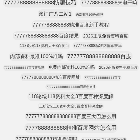
7777788888888888防骗技巧
7777888888888来电干嘛
澳门广八二站1
内部资料100%准吗
7777788888888精准百度新手教程
7777788888888888百度结果
2026正版免费资料百度
118论坛118资料大全3百度百
7777788888精准防骗靠谱吗
77777788888888888百度
内部资料最准100%准吗
免费内部资料100%准吗
2026正版资料免费百度
7777788888888百度正品吗
7777788888888精准百度网址
7777778888888888百度
777777888888888888百度怎么搜
118论坛118资料大全3百度百种深度解
118论坛118资料大全3百度百料深度解
777777888888888888百度三大巴怎么用
7777888888888精准百度网站怎么用
7777888888888精准靠谱吗
493333WWW马头诗背后的故事