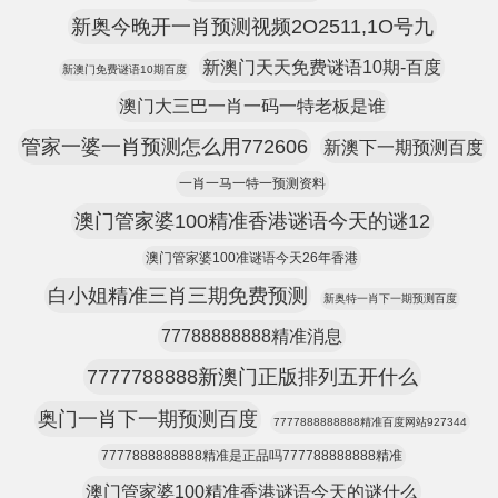
新奥今晚开一肖预测视频2O2511,1O号九
新澳门天天免费谜语10期-百度
新澳门免费谜语10期百度
澳门大三巴一肖一码一特老板是谁
管家一婆一肖预测怎么用772606
新澳下一期预测百度
一肖一马一特一预测资料
澳门管家婆100精准香港谜语今天的谜12
澳门管家婆100准谜语今天26年香港
白小姐精准三肖三期免费预测
新奥特一肖下一期预测百度
77788888888精准消息
7777788888新澳门正版排列五开什么
奥门一肖下一期预测百度
7777888888888精准百度网站927344
7777888888888精准是正品吗777788888888精准
澳门管家婆100精准香港谜语今天的谜什么