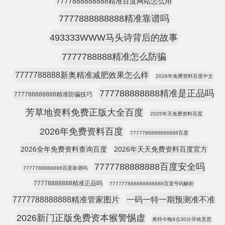
7777888888888精准百度网站怎么用
7777888888888精准靠谱吗
493333WWW马头诗背后的故事
7777788888精准怎么防骗
7777788888新奥精准减肥效果怎么样
2026年免费资料百度中文
777788888888精准是正品吗
777788888888精准防骗技巧
芳草地资料免费正版大全百度
2025年天免费资料百度
2026年免费资料百度
7777788888888888百度
2026全年免费资料查询百度
2026年天天免费资料百度官方
7777788888888百度安全吗
7777788888888百度靠谱吗
77778888888精准正品吗
777777888888888888百度号码解析
7777788888888精准管家图片
一码一特一期预测准不准
2026新门正版免费资本猴警惕虚
奥特今晚9点30分开啥意思