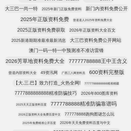
大三巴一尚一特
新门内资料免费公开
2025年新门正版免费资料
2025年正版资料免费
曾道道人2025年资料免费大全
2025正版资料免费获取
2026年正版资料大全百文
大三巴资料免费公开网站
2025新港期期准最准最新消息
澳门一码一特一中预测准不准访雷锋
2026芳草地资料免费大全
77777788888王中王含义
600资料完整版
49资汛网
曾道内部资料大全
广西三八网资料员
【大.三.巴】致力打造_火热全网!
7777788888888精准精疆
7777888888888精准防骗技巧
2026年800图库资料
7777788888精准防骗靠谱吗
2025天天正版资料百度
777778888跑狗图谜怎么玩
2026正版资料大全免费百度中文
2026年天天免费资料百度与中文
2025年免费精准公开百度