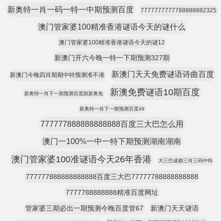
新奥特一肖一码一特一中期预测百度
7777777777788888882325
澳门管家婆100精准香港谜语今天的谜什么
澳门管家婆100精准香港谜语今天的谜12
新澳门开六今晚一特一下期预测327期
新澳门天天免费谜语诗曲百度
新澳门今晚四肖期期中特预测准不准
新澳免费谜语10期百度
新奥特一肖下一期预测百度跟新奥免
新奥特一肖下一期预测百度49
777777888888888888百度三大巴怎么用
澳门一100%一中一特下期预测湖南湖南
澳门管家婆100准谜语今天26年香港
大三巴成都三肖三码中特
777777888888888888百度三大巴77777788888888888
7777788888888精准百度网址
管家婆三期必出一期预测今晚百度管67
新澳门天天谜语