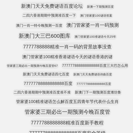
新澳门天天免费谜语百度论坛
新澳一下期预测百度
二四六香港期期中预测准百度一下
澳门管家婆100谜语答案
澳门管家婆一肖一码预测
澳门一肖一特今晚预测一百度
新澳门大三巴600图库
澳门管家婆100准谜语今天25年
7777788888精准一肖一码的背景故事没查
澳门管家婆100精准香港谜语今天的谜语香港的谜
777777888888888888百度三大巴怎么用
管家婆三期必出一期预测今晚百度管67
新澳门天天免费谜语四七百度
新澳门天天免费谜语诗曲百度
77777788888888888百度
7777778888888888百度
二四六香港期期中预测准百度准不准
新澳门下一期预测百度潍坊鲁
管家婆100精准谜语怎么解百度五四青年节代表什么生肖
管家婆三期必出一期预测今晚百度管
7777788888888精准百度新手教程