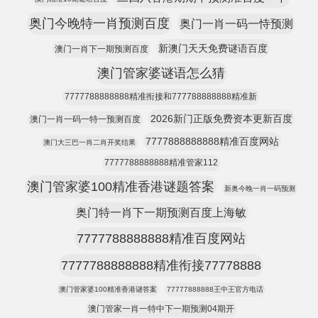
奥门今晚特一肖预测百度
奥门一肖一码一恃预测
新澳门天天免费谜语百度
澳门一肖下一期预测百度
澳门管家婆谜语怎么猜
7777788888888精准衔接和777788888888精准新
2026新门正版免费资本更新百度
澳门一肖一码一特一预测百度
7777888888888精准百度网站
澳门大三巴一肖二肖开奖结果
7777788888888精准管家112
澳门管家婆100精准香港谜题答案
新奥今晚一肖一码预测
奥门特一肖下一期预测百度上海敏
7777788888888精准百度网站
7777788888888精准衔接77778888
澳门管家婆100精准香港谜答案
77777888888王中王官方电话
澳门管家一肖一特中下一期预测04期开