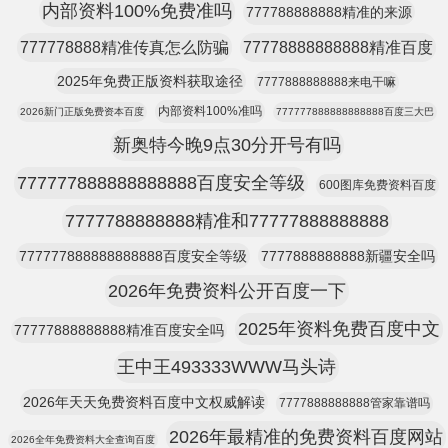
内部资料100%免费准吗
777788888888精准的来源
777778888精准传真怎么防骗
77778888888888精准百度
2025年免费正版资料获取途径
7777888888888来电干嘛
内部资料100%准吗
2026新门正版免费资本百度
777777888888888888百度三大巴
新奥特今晚9点30分开号有吗
777777888888888888百度安全等级
600图库免费资料百度
7777788888888精准和77777888888888
777777888888888888百度安全等级
7777888888888新疆安全吗
2026年免费资料公开百度一下
2025年资料免费百度中文
77777888888888精准百度安全吗
王中王493333WWW马头诗
2026年天天免费资料百度中文权威解读
7777888888888管家靠谱吗
2026年最精准的免费资料百度网站
2026全年免费资料大全查询百度