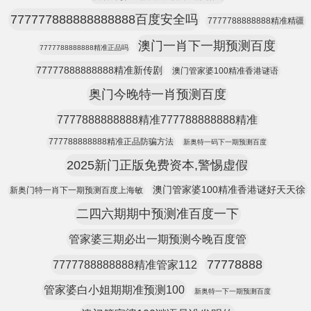
777777888888888888百度安全吗
7777788888888精准精疆
澳门一肖下一期预测百度
7777788888888精准正品吗
77777888888888精准新传剧
澳门管家婆100精准香港谜语
奥门今晚特一肖预测百度
7777888888888精准777788888888精准
777788888888精准正品防骗方法
新奥特一码下一期预测百度
2025新门正版免费资本,警惕虚假
澳门管家婆100精准香港谜好天天徐
新奥门特一肖下一期预测百度上海敏
二四六期期中预测准百度一下
管家婆三期必出一期预测今晚百度管
77778888
7777788888888精准管家112
管家婆白小姐期期准预测100
新奥特一下一期预测百度