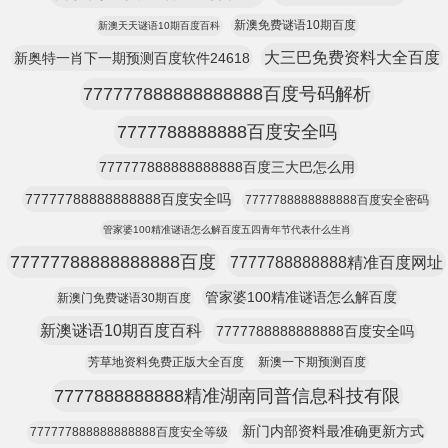
新澳免费谜语10期百度
新澳天天谜语10期百度百科
大三巴免费资料大全百度
新奥特一肖下一期预测百度软件24618
777777888888888888百度号码解析
7777788888888百度安全吗
777777888888888888百度三大巴怎么用
77777788888888888百度安全吗
7777788888888888百度安全密码
管家婆100精准谜语怎么解百度五四青年节代表什么生肖
77777788888888888百度
7777788888888精准百度网址
管家婆100精准谜语怎么解百度
新澳门免费谜语30期百度
新澳谜语10期百度百科
7777788888888888百度安全吗
芳草地资料免费正版大全百度
新澳一下期预测百度
7777888888888精准湖南同普信息科技有限
新门内部资料最准确更新方式
777777888888888888百度安全等级