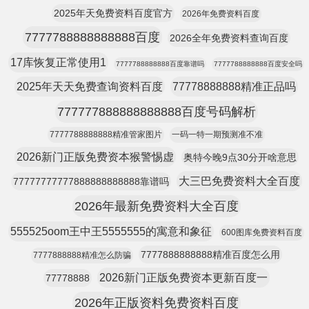
2025年天免费资料百度官方
2026年免费资料百度
7777788888888888百度
2026全年免费资料查询百度
17库恢复正常使用1
7777788888888百度靠谱吗
7777788888888百度安全吗
2025年天天免费查询资料百度
77778888888精准正品吗
777777888888888888百度号码解析
7777788888888精准管家图片
一码一特一期预测准不准
2026新门正版免费资本猴警惕虚
奥特今晚9点30分开啥意思
大三巴免费资料大全百度
77777777777888888888888靠谱吗
2026年最新免费资料大全百度
555525oom王中王5555555的寓意和象征
600图库免费资料百度
7777888888888精准百度怎么用
7777888888精准怎么防骗
2026新门正版免费资本更新百度一
77778888
2026年正版资料免费资料百度