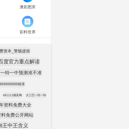
澳彩图库
彩料世界
免费资本_警惕虚假
料百度官力重点解读
中一特一中预测准不准
8888888888精准
481111横富网
大三巴一尚一特
5年资料免费大全
资料免费公开网站
888王中王含义