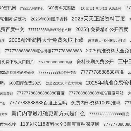
7
49资汛网
600资料完整版
广西三八网资料员
【大.三.巴】致力打造_火热全网!
2025天天正版资料百度
888精准防骗技巧
2026年800图库资料
免费百度中文
2025年免费精准公开百度
777778888跑狗图谜怎么玩
2025精准资料大全免费领取下载
百度
曾道道人48449致力打造
取
2025精准资料大全免
7777788888888精准街接7777788888888
三中
资料长期免费公开
资料免费下载入口图片
7777788888888888衔接
7777778888888精准
2025新期期准的准确率
7777788888精准免传真
2
2025年精准免费
准吗
600图库兔费2025
曾道道2026年官方网站
77777788888888888百度
7777888888888精准百度网站
88精准新传剧
7777788888888百度正品吗
免费内部资料100%准吗
77
5年全
新门内部最准确更新方式是什么
7777778888888888百度
生简章
118论坛118资料大全3百度百种深度解
8百度怎么搜
777777888