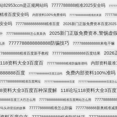
82953ccm是正规网站吗
7777788888精准2025安全吗
7777
888精准百度安全吗
内部资料100%免费准吗
7777
777788888888精准的来源
百度安全吗
77778888888888精准百度
2026新门正版免费资本百度2025
2025新门正版免费资本,警惕虚
中
7777888888888怎么查真伪
7777788888888888防骗技巧
7777888888888来电干嘛
么弄
202
77788888888精准百度新手教程
7777788888888888百度结果
坛118资料大全3百度百
内部资料最准1
7777788888精准防骗靠谱吗
8888888百度
免费内部资料100%准吗
7777788888888百度正品吗
7777788888888精准百度网址
7777778888888888百度
777777888888888888百度怎
118资料大全3百度百种深度解
118论坛118资料大全3百
77778888
88888888百度三大巴怎么用
7777888888888精准百度网站怎么用
7777788888精准怎么防骗
7777788888新奥精准
WW马头诗背后的故事