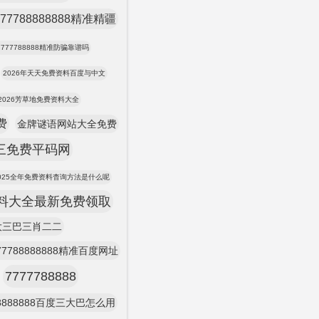
777788888888精准精疆
7777788888精准防骗靠谱吗
2026年天天免费资料百度与中文
2026芳草地免费资料大全
费
金牌谜语网站大全免费
三免费平码网
025全年免费资料杳询方法是什么呢
资料大全最新免费领取
大三巴三肖二二
77788888888精准百度网址
7777788888
888888888百度三大巴怎么用