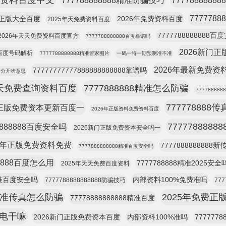
费资料百度中文
777788888888精准防骗技巧
777788888
7777788
正版大全百度
2026年免费资料百度
2025年天免费资料百度
7777788888888百
2026年天天免费资料百度官方
7777788888888百度靠谱吗
2026新门
88百度号码解析
7777788888888精准管家图片
一码一特一期预测准不准
2026年最新免费资
77777777777888888888888靠谱吗
0分开啥意思
天天免费查询资料百度
7777888888精准怎么防骗
77778888
777778888
门正版免费资本更新百度一
2026年正版资料免费资料百度
777778888
88888888百度安全吗
2026新门正版免费资本安全吗一
26年正版免费资料免费
777788888888
7777888888888精准百度安全吗
888888百度怎么用
7777788888精准2025安全
2025年天天免费百度资料
8精准百度安全吗
内部资料100%免费准吗
7777788888888888防骗技巧
77
88精准传真怎么防骗
2025年免费正
77778888888888精准百度
8来电干嘛
2026新门正版免费资本百度
内部资料100%准吗
777777