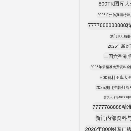
800TK图库大
2026广州传真猜特诗
77778888888
澳门100精
2025年新
二四六香港期
2025年最精准免费资料
600资料图库大
2025澳门挂牌灯
曾夫人论坛40779中
7777788888
新门内部资料
2026年800图库