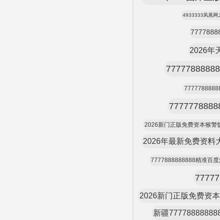
4933333凤凰
777788
2026
7777788888
77777888
77777788
2026新门正版免费资本猴警
2026年最新免费资料
7777888888888精准百
7777
2026新门正版免费资
新疆77778888888