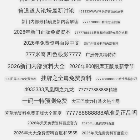
曾道道人论坛最新讨论
493333WWW马头诗背后的故事
新门内部最精确更新内容解读
7777788888精准怎么防骗
2026年新门正版免费资本
7777788888新奥精准减肥效果怎么样
2026年免费资料百度中文
新门内部资料与内部资料
777米奇四色眼影7777
广洲传真猜特诗
2026新门内部资料大全
2026年800图库正版最新章节
挂牌之全篇免费资料
800图库2026免费资料
777788888888精准防骗技巧
4933333凤凰网之九龙
777777888888精准
一码一特预测免费
大三巴致力打造火热全网
777788888888精准是正品吗
芳草地资料免费正版大全百度
2026年天天免费资料百度官方
2025年天免费资料百度
2026年天天免费资料百度和5555
2025年天免费资料百度官方