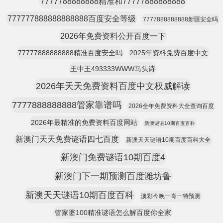
7777788888888精准和77777888888888
777777888888888888百度安全等级
7777888888888新疆安全吗
2026年免费资料公开百度一下
77777888888888精准百度安全吗
2025年资料免费百度中文
王中王493333WWW马头诗
2026年天天免费资料百度中文权威解读
7777888888888管家靠谱吗
2026全年免费资料大全查询百度
2026年最精准的免费资料百度网站
新澳谜语10期百度百科
新澳门天天免费谜语四七百度
新澳天天谜语10期百度百科大全
新澳门免费谜语10期百度4
新澳门下一期预测百度潍坊鲁
新澳天天谜语10期百度百科
澳彩今晚一肖一特预测
管家婆100精准谜语怎么解百度你全家