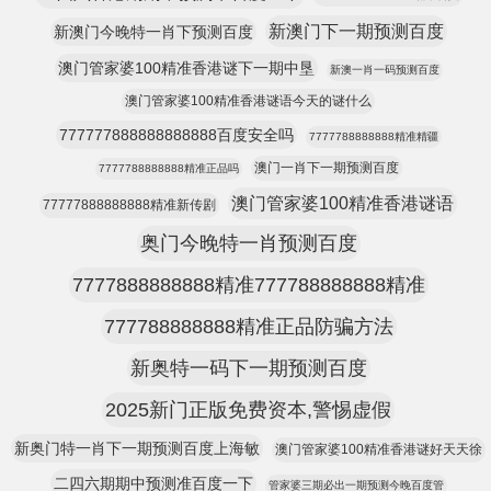
新澳门下一期预测百度
新澳门今晚特一肖下预测百度
澳门管家婆100精准香港谜下一期中垦
新澳一肖一码预测百度
澳门管家婆100精准香港谜语今天的谜什么
777777888888888888百度安全吗
7777788888888精准精疆
澳门一肖下一期预测百度
7777788888888精准正品吗
澳门管家婆100精准香港谜语
77777888888888精准新传剧
奥门今晚特一肖预测百度
7777888888888精准777788888888精准
777788888888精准正品防骗方法
新奥特一码下一期预测百度
2025新门正版免费资本,警惕虚假
新奥门特一肖下一期预测百度上海敏
澳门管家婆100精准香港谜好天天徐
二四六期期中预测准百度一下
管家婆三期必出一期预测今晚百度管