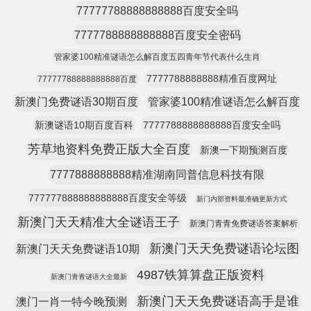
77777788888888888百度安全吗
7777788888888888百度安全密码
管家婆100精准谜语怎么解百度五四青年节代表什么生肖
7777788888888精准百度网址
77777788888888888百度
新澳门免费谜语30期百度
管家婆100精准谜语怎么解百度
新澳谜语10期百度百科
7777788888888888百度安全吗
芳草地资料免费正版大全百度
新澳一下期预测百度
7777888888888精准湖南同普信息科技有限
777777888888888888百度安全等级
新门内部资料最准确更新方式
新澳门天天精准大全谜语王子
新澳门青青免费谜语答案解析
新澳门天天免费谜语论坛图
新澳门天天免费谜语10期
4987铁算算盘正版资料
新澳门青青谜语大全最新
新澳门天天免费谜语高手是谁
澳门一肖一特今晚预测