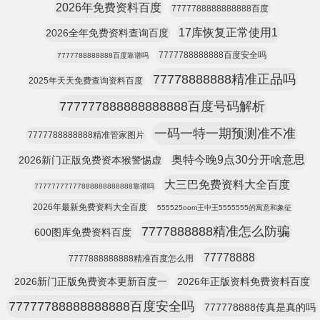
2026年免费资料百度
7777788888888888百度
17库恢复正常使用1
2026全年免费资料查询百度
7777788888888百度安全吗
7777788888888百度靠谱吗
77778888888精准正品吗
2025年天天免费查询资料百度
777777888888888888百度号码解析
一码一特一期预测准不准
7777788888888精准管家图片
奥特今晚9点30分开啥意思
2026新门正版免费资本猴警惕虚
大三巴免费资料大全百度
77777777777888888888888靠谱吗
2026年最新免费资料大全百度
555525oom王中王5555555的寓意和象征
7777888888精准怎么防骗
600图库免费资料百度
77778888
7777888888888精准百度怎么用
2026新门正版免费资本更新百度一
2026年正版资料免费资料百度
77777788888888888百度安全吗
777778888传真是真的吗