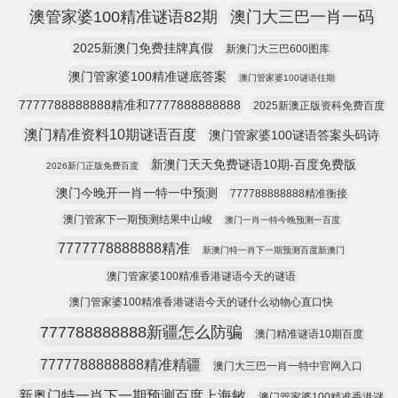
澳管家婆100精准谜语82期
澳门大三巴一肖一码
2025新澳门免费挂牌真假
新澳门大三巴600图库
澳门管家婆100精准谜底答案
澳门管家婆100谜语往期
7777788888888精准和7777888888888
2025新澳正版资科免费百度
澳门精准资料10期谜语百度
澳门管家婆100谜语答案头码诗
新澳门天天免费谜语10期-百度免费版
2026新门正版免费百度
澳门今晚开一肖一特一中预测
777788888888精准衡接
澳门管家下一期预测结果中山峻
澳门一肖一特今晚预测一百度
7777778888888精准
新澳门特一肖下一期预测百度新澳门
澳门管家婆100精准香港谜语今天的谜语
澳门管家婆100精准香港谜语今天的谜什么动物心直口快
777788888888新疆怎么防骗
澳门精准谜语10期百度
7777788888888精准精疆
澳门大三巴一肖一特中官网入口
新奥门特一肖下一期预测百度上海敏
澳门管家婆100精准香港谜