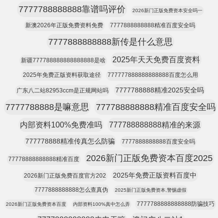
7777788888888靠谱吗评价
2026新门正版免费资本安全吗一
新澳2026年正版免费资料免费
7777888888888精准百度安全吗
7777888888888新传是什么意思
2025年天天免费百度资料
新疆777788888888888888是啥
2025年免费正版资料获取途径
777777888888888888百度怎么用
7777788888精准2025安全吗
广东八二站82953ccm是正规网站吗
7777788888是嘛意思
777788888888精准百度安全吗
内部资料100%免费准吗
777788888888精准的来源
777778888精准传真怎么防骗
7777888888888百度安全吗
2026新门正版免费资本百度2025
77778888888888精准百度
2025年免费正版资料百度中
2026新门正版免费百度官方202
7777888888888怎么查真伪
2025新门正版免费资本,警惕虚假
7777788888888888防骗技巧
2026新门正版免费资本百度
内部资料100%真中怎么弄