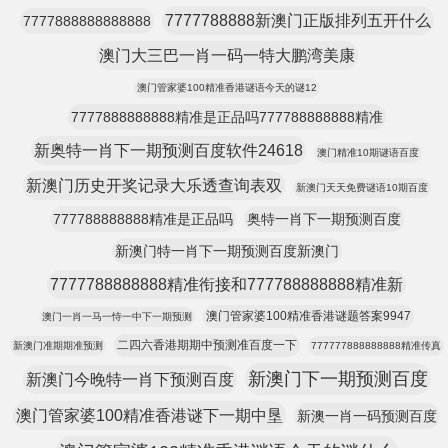
7777788888新澳门正版排列五开什么
7777888888888888
澳门大三巴一肖一码一特大鹏湾美康
澳门管家婆100精准香港谜语今天的谜12
7777888888888精准是正品吗777788888888精准
新奥特一肖下一期预测百度软件24618
澳门精准10期谜语百度
新澳门历史开奖记录大乐透查询表双
新澳门天天免费谜语10期百度
777788888888精准是正品吗
奥特一肖下一期预测百度
新澳门特一肖下一期预测百度新澳门
7777788888888精准衔接和777788888888精准新
澳门管家婆100精准香港谜题答案9947
澳门一肖一马一恃一中下一期预测
二四六香港期期中预测准百度一下
新澳门准期期准预测
777777888888888精准传真
新澳门下一期预测百度
新澳门今晚特一肖下预测百度
澳门管家婆100精准香港谜下一期中垦
新澳一肖一码预测百度