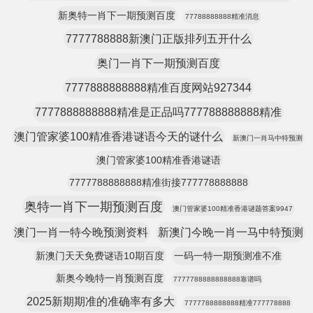
新奥特一肖下一期预测百度
77788888888精准消息
7777788888新澳门正版排列五开什么
奥门一肖下一期预测百度
7777888888888精准百度网站927344
7777888888888精准是正品吗777788888888精准
澳门管家婆100精准香港谜语今天的谜什么
新澳门一肖马中特预测
澳门管家婆100精准香港谜语
7777788888888精准街接777778888888
奥特一肖下一期预测百度
澳门管家婆100精准香港谜题答案9947
澳门一肖一特今晚预测资料
新澳门今晚一肖一马中特预测
新澳门天天免费谜语10期百度
一码一特一期预测准不准
新奥今晚特一肖预测百度
7777788888888888靠谱吗
2025新期期准的准确率有多大
7777788888888精准777778888