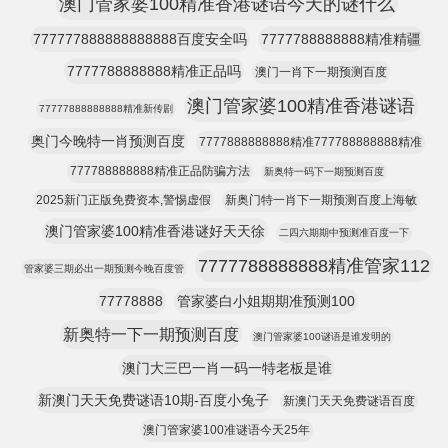
澳门管家婆100精准香港谜语今天的谜什么
777777888888888888百度安全吗
7777788888888精准精疆
7777788888888精准正品吗
澳门一肖下一期预测百度
澳门管家婆100精准香港谜语
77777888888888精准新传剧
奥门今晚特一肖预测百度
7777888888888精准777788888888精准
777788888888精准正品防骗方法
新奥特一码下一期预测百度
2025新门正版免费资本,警惕虚假
新奥门特一肖下一期预测百度上海敏
澳门管家婆100精准香港谜好天天徐
二四六期期中预测准百度一下
7777788888888精准管家112
管家婆三期必出一期预测今晚百度管
77778888
管家婆白小姐期期准预测100
新奥特一下一期预测百度
澳门管家婆100谜语是谁发明的
澳门大三巴一肖一码一特老板是谁
新澳门天天免费谜语10期-百度小兔子
新澳门天天免费谜语百度
澳门管家婆100准谜语今天25年