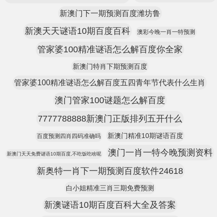
新澳门下一期预测百度潍坊鲁
新澳天天谜语10期百度百科
澳彩今晚一肖一特预测
管家婆100精准谜语怎么解百度你全家
新澳门特肖下期预测百度
管家婆100精准谜语怎么解百度五四青年节代表什么生肖
澳门管家100谜题怎么解百度
7777788888新澳门正版排列五开什么
新澳门精准10期谜语百度
百度预测四肖四码准确吗
澳门一肖一特今晚预测资料
新澳门天天免费谜语10期百度,不吃饭吃啥呢
新奥特一肖下一期预测百度软件24618
白小姐精准三肖三期免费预测
新澳谜语10期百度百科大全及答案