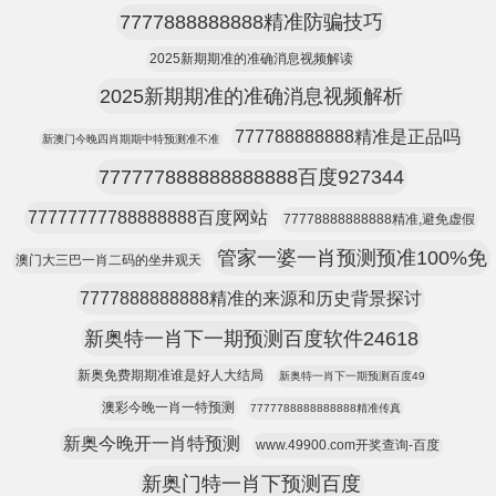
7777888888888精准防骗技巧
2025新期期准的准确消息视频解读
2025新期期准的准确消息视频解析
777788888888精准是正品吗
新澳门今晚四肖期期中特预测准不准
777777888888888888百度927344
77777777788888888百度网站
77778888888888精准,避免虚假
管家一婆一肖预测预准100%免
澳门大三巴一肖二码的坐井观天
7777888888888精准的来源和历史背景探讨
新奥特一肖下一期预测百度软件24618
新奥免费期期准谁是好人大结局
新奥特一肖下一期预测百度49
澳彩今晚一肖一特预测
7777788888888888精准传真
新奥今晚开一肖特预测
www.49900.com开奖查询-百度
新奥门特一肖下预测百度