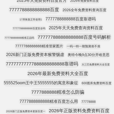
2025年天免费资料百度官方
2026年免费资料百度
7777788888888888百度
2026全年免费资料查询百度
7777788888888百度靠谱吗
17库恢复正常使用1
2025年天天免费查询资料百度
7777788888888百度安全吗
777777888888888888百度号码解析
77778888888精准正品吗
7777788888888精准管家图片
一码一特一期预测准不准
2026新门正版免费资本猴警惕虚
奥特今晚9点30分开啥意思
77777777777888888888888靠谱吗
大三巴免费资料大全百度
2026年最新免费资料大全百度
555525oom王中王5555555的寓意和象征
600图库免费资料百度
7777888888精准怎么防骗
7777888888888精准百度怎么用
77778888
2026年正版资料免费资料百度
2026新门正版免费资本更新百度一