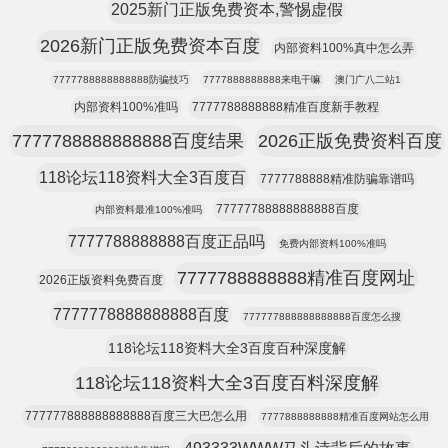
2025新门正版免费资本,警惕虚假
2026新门正版免费资本百度
内部资料100%真中怎么弄
7777788888888888防骗技巧
7777888888888来电干嘛
澳门广八二站1
内部资料100%准吗
7777788888888精准百度新手教程
7777788888888888百度结果
2026正版免费资料百度
118论坛118资料大全3百度百
7777788888精准防骗靠谱吗
77777788888888888百度
内部资料最准100%准吗
7777788888888百度正品吗
免费内部资料100%准吗
7777788888888精准百度网址
2026正版资料免费百度
7777778888888888百度
777777888888888888百度怎么搜
118论坛118资料大全3百度百种深度解
118论坛118资料大全3百度百料深度解
777777888888888888百度三大巴怎么用
7777888888888精准百度网站怎么用