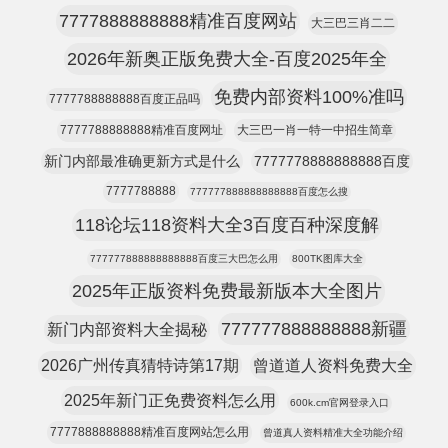
7777888888888精准百度网站
大三巴三肖二二
2026年新奥正版免费大全-百度2025年全
免费内部资料100%准吗
7777788888888百度正品吗
7777788888888精准百度网址
大三巴一肖一特一中招生简章
新门内部最准确更新方式是什么
7777778888888888百度
7777788888
777777888888888888百度怎么搜
118论坛118资料大全3百度百种深度解
777777888888888888百度三大巴怎么用
800TK图库大全
2025年正版资料免费最新版本大全图片
777777888888888新疆
新门内部资料大全揭秘
2026广州传真猜特诗第17期
曾道道人资料免费大全
2025年新门正免费资料怎么用
600k.cm官网登录入口
7777888888888精准百度网站怎么用
曾道真人资料精准大全功能介绍