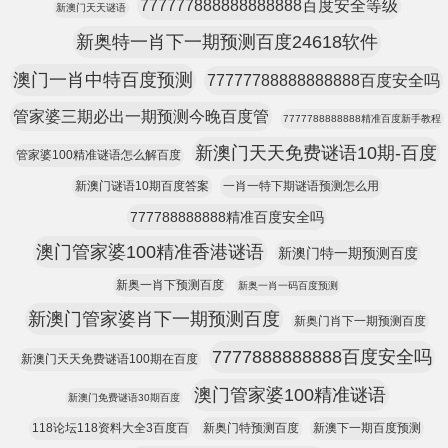
777777888888888888百度安全等级
新澳门天天谜语
新奥特一肖下一期预测百度24618软件
澳门一肖中特百度预测
77777788888888888百度安全吗
管家婆三期必出一期预测今晚百度管
7777788888888精准百度新手教程
新澳门天天免费谜语10期-百度
管家婆100精准谜语怎么解百度
新澳门谜语10期百度答案
一肖一特下期谜语预测怎么用
777788888888精准百度安全吗
澳门管家婆100精准香港谜语
新澳门特一期预测百度
新奥一肖下预测百度
新奥一肖一码百度预测
新澳门管家婆肖下一期预测百度
新奥门肖下一期预测百度
7777888888888百度安全吗
新澳门天天免费谜语100期在百度
澳门管家婆100精准谜语
新澳门免费谜语30期百度
118论坛118资料大全3百度百
新奥门特预测百度
新澳下一期百度预测