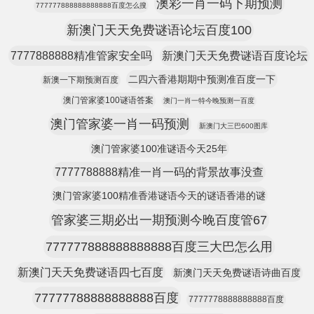
澳彩一肖一码下期预测
777777888888888888百度怎么搜
新澳门天天免费谜语论坛百度100
7777888888精准管家安全吗
新澳门天天免费谜语百度论坛
二四六香港期期中预测准百度一下
新澳一下期预测百度
澳门管家婆100谜语答案
澳门一肖一特今晚预测一百度
澳门管家婆一肖一码预测
新澳门大三巴600图库
澳门管家婆100准谜语今天25年
7777788888精准一肖一码的背景故事没查
澳门管家婆100精准香港谜语今天的谜语香港的谜
管家婆三期必出一期预测今晚百度管67
777777888888888888百度三大巴怎么用
新澳门天天免费谜语四七百度
新澳门天天免费谜语诗曲百度
77777788888888888百度
7777778888888888百度