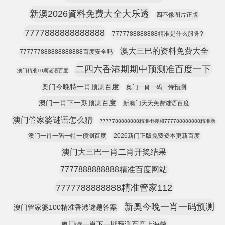
新澳2026資料免费大全大乐透
四不像图片正版
7777888888888888
7777788888888精准是什么服务?
澳大三巴的资料免费大全
777777888888888888百度安全吗
二四六香港期期中预测准百度一下
澳门精准10期谜语百度
奥门今晚特一肖预测百度
奥门一肖一码一恃预测
澳门一肖下一期预测百度
新澳门天天免费谜语百度
澳门管家婆谜语怎么猜
7777788888888精准衔接和777788888888精准新
澳门一肖一码一特一预测百度
2026新门正版免费资本更新百度
澳门大三巴一肖二肖开奖结果
7777888888888精准百度网站
7777788888888精准管家112
新奥今晚一肖一码预测
澳门管家婆100精准香港谜题答案
奥门特一肖下一期预测百度上海敏