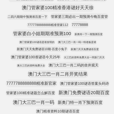
澳门管家婆100精准香港谜好天天徐
管家婆三期必出一期预测今晚百度管
二四六期期中预测准百度一下
77778888
7777788888888精准管家112
管家婆白小姐期期准预测100
新奥特一下一期预测百度
澳门管家婆100谜语是谁发明的
澳门大三巴一肖一码一特老板是谁
新澳门天天免费谜语10期-百度小兔子
新澳门天天免费谜语百度
澳门管家婆100准谜语今天25年
大三巴的资料免费大全一同新门天天
澳门大三巴一肖二码的坐井观天
澳大三巴的资料免费大全
澳门大三巴一肖二肖开奖结果
7777788888888精准新官家
澳门管家婆100谜语答案头码诗
新澳门免费谜语20期百度
管家婆100精准谜题怎么解百度
澳门大三巴一肖一码
新奥门特一肖下预测百度
澳门精准资料10期谜语百度