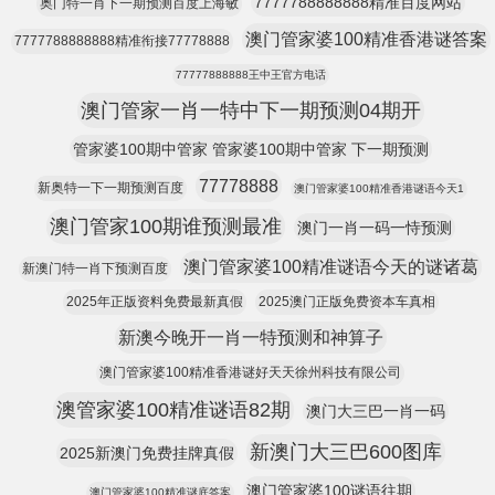
7777788888888精准百度网站
奥门特一肖下一期预测百度上海敏
澳门管家婆100精准香港谜答案
7777788888888精准衔接77778888
77777888888王中王官方电话
澳门管家一肖一特中下一期预测04期开
管家婆100期中管家 管家婆100期中管家 下一期预测
77778888
新奥特一下一期预测百度
澳门管家婆100精准香港谜语今天1
澳门管家100期谁预测最准
澳门一肖一码一恃预测
澳门管家婆100精准谜语今天的谜诸葛
新澳门特一肖下预测百度
2025年正版资料免费最新真假
2025澳门正版免费资本车真相
新澳今晚开一肖一特预测和神算子
澳门管家婆100精准香港谜好天天徐州科技有限公司
澳管家婆100精准谜语82期
澳门大三巴一肖一码
新澳门大三巴600图库
2025新澳门免费挂牌真假
澳门管家婆100谜语往期
澳门管家婆100精准谜底答案