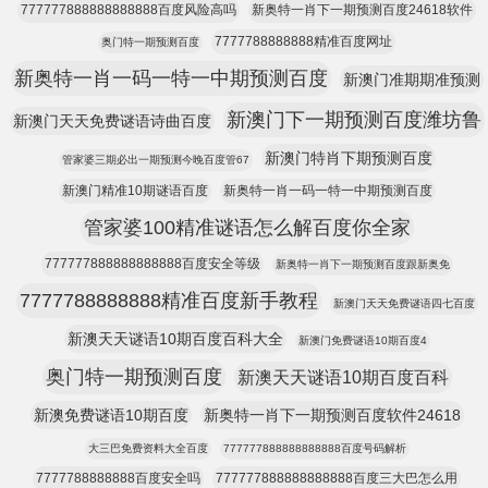
777777888888888888百度风险高吗
新奥特一肖下一期预测百度24618软件
7777788888888精准百度网址
奥门特一期预测百度
新奥特一肖一码一特一中期预测百度
新澳门准期期准预测
新澳门下一期预测百度潍坊鲁
新澳门天天免费谜语诗曲百度
新澳门特肖下期预测百度
管家婆三期必出一期预测今晚百度管67
新澳门精准10期谜语百度
新奥特一肖一码一特一中期预测百度
管家婆100精准谜语怎么解百度你全家
777777888888888888百度安全等级
新奥特一肖下一期预测百度跟新奥免
7777788888888精准百度新手教程
新澳门天天免费谜语四七百度
新澳天天谜语10期百度百科大全
新澳门免费谜语10期百度4
奥门特一期预测百度
新澳天天谜语10期百度百科
新澳免费谜语10期百度
新奥特一肖下一期预测百度软件24618
大三巴免费资料大全百度
777777888888888888百度号码解析
7777788888888百度安全吗
777777888888888888百度三大巴怎么用