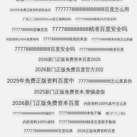
777777888888888888百度怎么用
2025年免费正版资料获取途径
广东八二站82953ccm是正规网站吗
7777788888精准2025安全吗
777788888888精准百度安全吗
7777788888是嘛意思
777788888888精准的来源
内部资料100%免费准吗
777778888精准传真怎么防骗
7777888888888百度安全吗
77778888888888精准百度
2026新门正版免费资本百度2025
2026新门正版免费百度官方202
2025年免费正版资料百度中
7777888888888怎么查真伪
2025新门正版免费资本,警惕虚假
2026新门正版免费资本百度
内部资料100%真中怎么弄
7777888888888来电干嘛
7777788888888888防骗技巧
澳门广八二站1
内部资料100%准吗
7777788888888精准百度新手教程
7777788888888888百度结果
2026正版免费资料百度