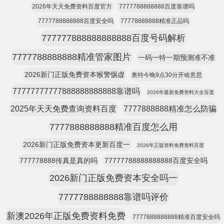
2026年天天免费资料百度官方
7777788888888百度靠谱吗
7777788888888百度安全吗
77778888888精准正品吗
777777888888888888百度号码解析
7777788888888精准管家图片
一码一特一期预测准不准
2026新门正版免费资本猴警惕虚
奥特今晚9点30分开啥意思
77777777777888888888888靠谱吗
2026年最新免费资料大全百度
2025年天天免费查询资料百度
7777888888精准怎么防骗
7777888888888精准百度怎么用
2026新门正版免费资本更新百度一
2026年正版资料免费资料百度
777778888传真是真的吗
77777788888888888百度安全吗
2026新门正版免费资本安全吗一
7777788888888靠谱吗评价
新澳2026年正版免费资料免费
7777888888888精准百度安全吗