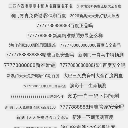
二四六香港期期中预测准百度准不准
芳草地资料免费正版大全百度
澳门青青免费谜语20期百度
2026新奥天天开好彩大乐透
7777788888888百度正品吗
7777788888新奥精准减肥效果怎么样
澳门管家100期谁预测最准
7777788888888888百度安全密码
77777888888888精准百度安全吗
新澳门一肖马中特预测
77778888888新准新疆
7777888888888精准百度安全吗
大巴三免费资料大全百度网盘
新澳门天天免费谜语10期百度
澳彩十二生肖预测
7777788888王中王中王特色亮点
澳彩一肖一码下期预测
777777888888888888百度怎么搜
7777888888精准管家安全吗
新澳门天天免费谜语论坛百度100
新澳一下期预测百度
新澳门天天免费谜语百度论坛
澳门管家婆100谜语答案