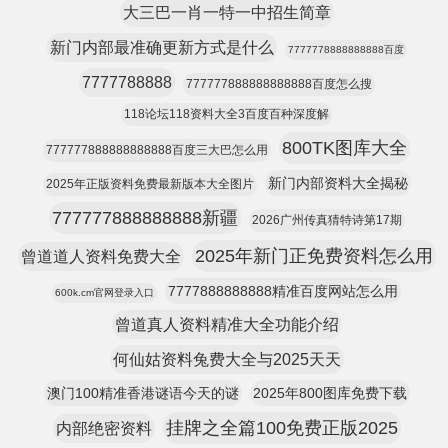
大三巴一肖一特一中招生简章
新门内部最准确更新方式是什么
7777778888888888百度
7777788888
777777888888888888百度怎么搜
118论坛118资料大全3百度百种深度解
800TK图库大全
777777888888888888百度三大巴怎么用
新门内部资料大全揭秘
2025年正版资料免费最新版本大全图片
777777888888888新疆
2026广州传真猜特诗第17期
2025年新门正免费资料怎么用
曾道道人资料免费大全
7777888888888精准百度网站怎么用
600k.cm官网登录入口
曾道真人资料精准大全功能介绍
何仙姑资料兔费大全与2025天天
澳门100精准香港谜语今天的谜
2025年800图库免费下载
挂牌之全篇100免费正版2025
内部绝密资料