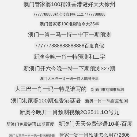
澳门管家婆100精准香港谜好天天徐州
7777788888精准传真解析112.7777788888
澳门管家婆100准谜语今天25年
澳门一肖一马一恃一中下一期预测
777777888888888888百度真假
新澳今晚一肖一特预测和二字
新澳门开六今晚一特一下期预测327期
澳门大三巴一肖一码一特大鹏湾美康
大三巴一肖一码一特是谁写的
新澳门准期期准预测
澳门港家婆100期准香港谜语
新奥一肖一码百度预测
新奥今晚开一肖预测视频2O2511,1O号九
新澳门天天免费谜语10期-百度
新澳门免费谜语10期百度
管家一婆一肖预测怎么用772606
澳门大三巴一肖一码一特老板是谁