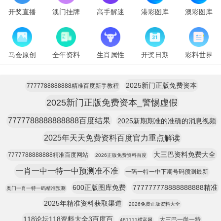
开奖直播
澳门挂牌
高手解迷
港彩图库
澳彩图库
马会原创
全年资料
生肖属性
开奖日期
彩料世界
2025新门正版免费资本
7777788888888精准百度新手教程
2025新门正版免费资本_警惕虚假
7777788888888888百度结果
2025新期期准的准确的消息视频
2025年天天免费资料百度官力重点解读
大三巴资料免费大全
7777788888888精准百度网站
2026正版免费资料百度
一肖一中一特一中预测准不准
一码一特一中下期号码预测最新
600正版图库免费
777777778888888888精准
奥门一肖一特一码精准预测
2025年精准资料获取渠道
2026免费正版资料大全
118论坛118资料大全3百度百
大三巴一尚一特
481111横富网