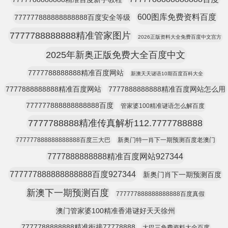
600图库免费资料百度
777777888888888888百度安全等级
7777788888888精准管家图片
2026正版资料大全免费百度中文宫方
2025年新奥正版免费大全百度中文
7777788888888精准百度网站
新澳天天谜语10期百度百科大全
7777888888888精准百度网站
7777888888888精准百度网站怎么用
777777888888888888百度
管家婆100精准谜语怎么解百度
7777788888精准传真解析112.7777788888
777777888888888888百度三大巴
新奥门特一肖下一期预测百度老澳门
7777888888888精准百度网站927344
777777888888888888百度927344
新奥门肖下一期预测百度
新澳下一期预测百度
777777888888888888百度真假
澳门管家婆100精准香港谜好天天徐州
7777788888888精准衔接77778888
大巴三免费资料大全百度