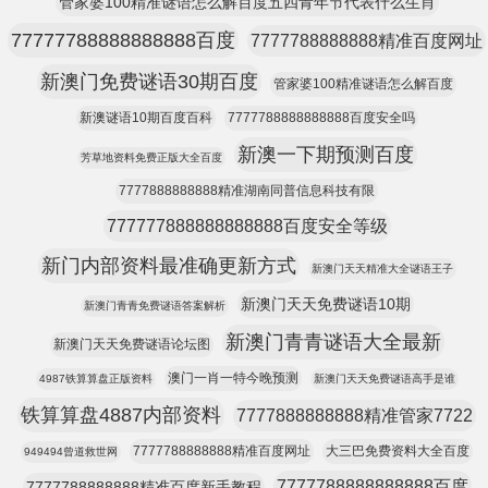
管家婆100精准谜语怎么解百度五四青年节代表什么生肖
77777788888888888百度
7777788888888精准百度网址
新澳门免费谜语30期百度
管家婆100精准谜语怎么解百度
新澳谜语10期百度百科
7777788888888888百度安全吗
新澳一下期预测百度
芳草地资料免费正版大全百度
7777888888888精准湖南同普信息科技有限
777777888888888888百度安全等级
新门内部资料最准确更新方式
新澳门天天精准大全谜语王子
新澳门天天免费谜语10期
新澳门青青免费谜语答案解析
新澳门青青谜语大全最新
新澳门天天免费谜语论坛图
澳门一肖一特今晚预测
4987铁算算盘正版资料
新澳门天天免费谜语高手是谁
铁算算盘4887内部资料
7777888888888精准管家7722
7777788888888精准百度网址
大三巴免费资料大全百度
949494曾道救世网
7777788888888888百度
7777788888888精准百度新手教程