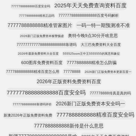
2025年天天免费查询资料百度
7777788888888百度安全吗
777777888888888888百度号码解析
77778888888精准正品吗
7777788888888精准管家图片
一码一特一期预测准不准
奥特今晚9点30分开啥意思
2026新门正版免费资本猴警惕虚
77777777777888888888888靠谱吗
大三巴免费资料大全百度
2026年最新免费资料大全百度
555525oom王中王5555555的寓意和象征
600图库免费资料百度
7777888888精准怎么防骗
7777888888888精准百度怎么用
77778888
2026新门正版免费资本更新百度一
2026年正版资料免费资料百度
77777788888888888百度安全吗
777778888传真是真的吗
2026新门正版免费资本安全吗一
7777788888888靠谱吗评价
7777888888888精准百度安全吗
新澳2026年正版免费资料免费
7777888888888新传是什么意思