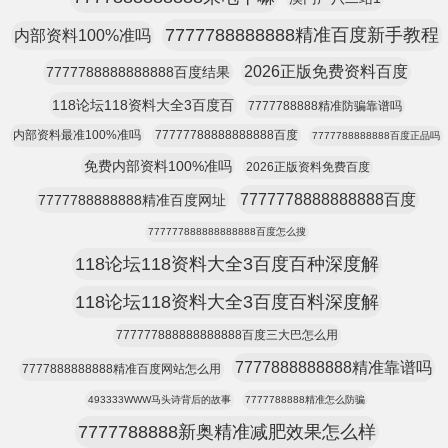
7777788888888精准百度新手教程
内部资料100%准吗
2026正版免费资料百度
7777788888888888百度结果
118论坛118资料大全3百度百
7777788888精准防骗靠谱吗
内部资料最准100%准吗
77777788888888888百度
7777788888888百度正品吗
免费内部资料100%准吗
2026正版资料免费百度
7777778888888888百度
7777788888888精准百度网址
777777888888888888百度怎么搜
118论坛118资料大全3百度百种深度解
118论坛118资料大全3百度百料深度解
777777888888888888百度三大巴怎么用
7777888888888精准靠谱吗
7777888888888精准百度网站怎么用
493333WWW马头诗背后的故事
7777788888精准怎么防骗
7777788888新奥精准减肥效果怎么样