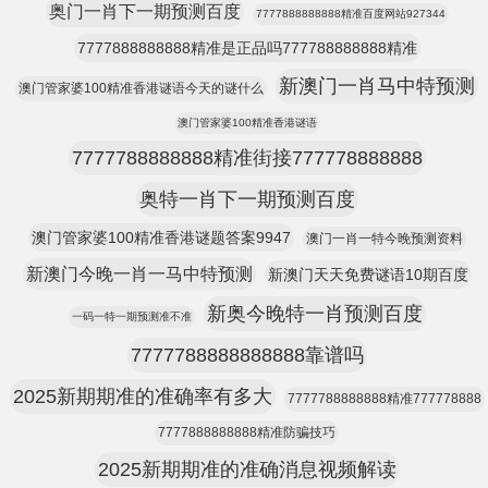
奥门一肖下一期预测百度
7777888888888精准百度网站927344
7777888888888精准是正品吗777788888888精准
新澳门一肖马中特预测
澳门管家婆100精准香港谜语今天的谜什么
澳门管家婆100精准香港谜语
7777788888888精准街接777778888888
奥特一肖下一期预测百度
澳门管家婆100精准香港谜题答案9947
澳门一肖一特今晚预测资料
新澳门今晚一肖一马中特预测
新澳门天天免费谜语10期百度
新奥今晚特一肖预测百度
一码一特一期预测准不准
7777788888888888靠谱吗
2025新期期准的准确率有多大
7777788888888精准777778888
7777888888888精准防骗技巧
2025新期期准的准确消息视频解读