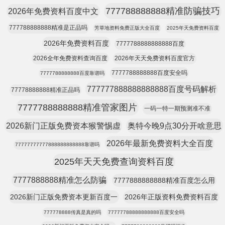
777788888888精准防骗技巧
2026年免费资料百度中文
777788888888精准是正品吗
芳草地资料免费正版大全百度
2025年天免费资料百度
2026年免费资料百度
7777788888888888百度
2026全年免费资料查询百度
2026年天天免费资料百度官方
7777788888888百度安全吗
7777788888888百度靠谱吗
777777888888888888百度号码解析
77778888888精准正品吗
7777788888888精准管家图片
一码一特一期预测准不准
2026新门正版免费资本猴警惕虚
奥特今晚9点30分开啥意思
2026年最新免费资料大全百度
77777777777888888888888靠谱吗
2025年天天免费查询资料百度
7777888888精准怎么防骗
7777888888888精准百度怎么用
2026新门正版免费资本更新百度一
2026年正版资料免费资料百度
777778888传真是真的吗
77777788888888888百度安全吗