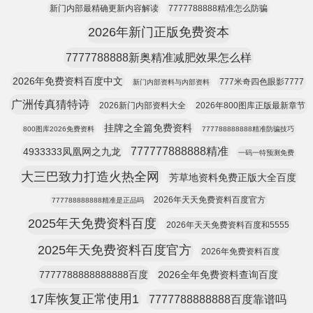
新门内部最精确更新内容解读
7777788888精准怎么防骗
2026年新门正版免费资本
7777788888新奥精准减肥效果怎么样
2026年免费资料百度中文
777米奇四色眼影7777
新门内部资料与内部资料
广洲传真猜特诗
2026新门内部资料大全
2026年800图库正版最新章节
挂牌之全篇免费资料
800图库2026免费资料
777788888888精准防骗技巧
777777888888精准
4933333凤凰网之九龙
一码一特预测免费
大三巴致力打造火热全网
芳草地资料免费正版大全百度
2026年天天免费资料百度官方
777788888888精准是正品吗
2025年天免费资料百度
2026年天天免费资料百度和5555
2025年天免费资料百度官方
2026年免费资料百度
7777788888888888百度
2026全年免费资料查询百度
17库恢复正常使用1
7777788888888百度靠谱吗