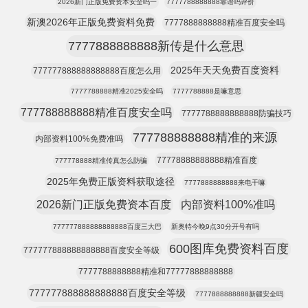
2026新门正版免费资本安全吗一
7777788888888靠谱吗评价
新澳2026年正版免费资料免费
7777888888888精准百度安全吗
7777888888888新传是什么意思
2025年天天免费百度资料
777777888888888888百度怎么用
7777788888精准2025安全吗
7777788888是嘛意思
777788888888精准百度安全吗
7777788888888888防骗技巧
777788888888精准的来源
内部资料100%免费准吗
77778888888888精准百度
777778888精准传真怎么防骗
2025年免费正版资料获取途径
7777888888888来电干嘛
2026新门正版免费资本百度
内部资料100%准吗
777777888888888888百度三大巴
新奥特今晚9点30分开号有吗
600图库免费资料百度
777777888888888888百度安全等级
7777788888888精准和77777888888888
777777888888888888百度安全等级
7777888888888新疆安全吗