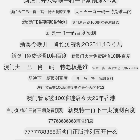
新澳门开六今晚一特一下期预测327期
大三巴一肖一码一特是谁写的
澳门大三巴一肖一码一特大鹏湾美康
新澳门准期期准预测
澳门港家婆100期准香港谜语
新奥一肖一码百度预测
新奥今晚开一肖预测视频2O2511,1O号九
新澳门免费谜语10期百度
新澳门天天免费谜语10期-百度
澳门大三巴一肖一码一特老板是谁
管家一婆一肖预测怎么用772606
新澳下一期预测百度
一肖一马一特一预测资料
澳门管家婆100精准香港谜语今天的谜12
澳门管家婆100准谜语今天26年香港
新奥特一肖下一期预测百度
白小姐精准三肖三期免费预测
77788888888精准消息
7777788888新澳门正版排列五开什么