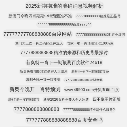
2025新期期准的准确消息视频解析
新澳门今晚四肖期期中特预测准不准
777788888888精准是正品吗
777777888888888888百度927344
77777777788888888百度网站
77778888888888精准,避免虚假
澳门大三巴一肖二码的坐井观天
管家一婆一肖预测预准100%免
7777888888888精准的来源和历史背景探讨
新奥特一肖下一期预测百度软件24618
新奥免费期期准谁是好人大结局
新奥特一肖下一期预测百度49
澳彩今晚一肖一特预测
7777788888888888精准传真
新奥今晚开一肖特预测
www.49900.com开奖查询-百度
四不像图片正版
新澳2026資料免费大全大乐透
新奥门特一肖下预测百度
7777888888888888
7777788888888精准是什么服务?
777777888888888888百度安全吗