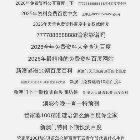
2026年免费资料公开百度一下
77777888888888精准百度安全吗
2025年资料免费百度中文
王中王493333WWW马头诗
2026年天天免费资料百度中文权威解读
7777888888888管家靠谱吗
2026全年免费资料大全查询百度
2026年最精准的免费资料百度网站
新澳谜语10期百度百科
新澳门天天免费谜语四七百度
新澳门免费谜语10期百度4
新澳天天谜语10期百度百科大全
新澳门下一期预测百度潍坊鲁
新澳天天谜语10期百度百科
澳彩今晚一肖一特预测
管家婆100精准谜语怎么解百度你全家
新澳门特肖下期预测百度
管家婆100精准谜语怎么解百度五四青年节代表什么生肖