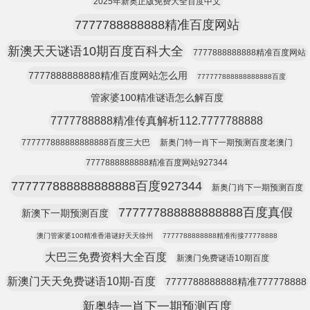
2025年新奥正版免费大全百度中文
7777788888888精准百度网站
新澳天天谜语10期百度百科大全
7777888888888精准百度网站
7777888888888精准百度网站怎么用
777777888888888888百度
管家婆100精准谜语怎么解百度
7777788888精准传真解析112.7777788888
777777888888888888百度三大巴
新奥门特一肖下一期预测百度老澳门
7777888888888精准百度网站927344
777777888888888888百度927344
新奥门肖下一期预测百度
777777888888888888百度真假
新澳下一期预测百度
澳门管家婆100精准香港谜好天天徐州
7777788888888精准衔接77778888
大巴三免费资料大全百度
新澳门免费谜语10期百度
新澳门天天免费谜语10期-百度
7777788888888精准777778888
新奥特一肖下一期预测百度