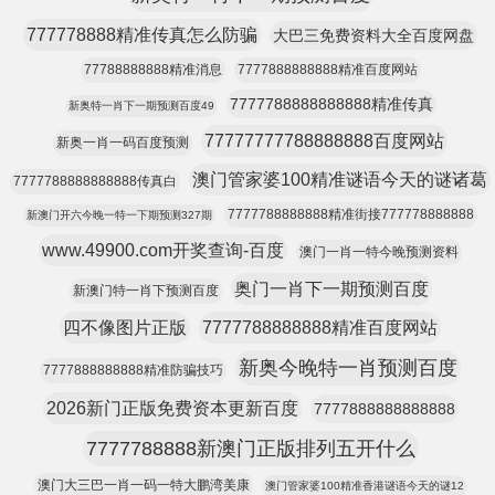
777778888精准传真怎么防骗
大巴三免费资料大全百度网盘
77788888888精准消息
7777888888888精准百度网站
7777788888888888精准传真
新奥特一肖下一期预测百度49
77777777788888888百度网站
新奥一肖一码百度预测
澳门管家婆100精准谜语今天的谜诸葛
7777788888888888传真白
7777788888888精准街接777778888888
新澳门开六今晚一特一下期预测327期
www.49900.com开奖查询-百度
澳门一肖一特今晚预测资料
奥门一肖下一期预测百度
新澳门特一肖下预测百度
四不像图片正版
7777788888888精准百度网站
新奥今晚特一肖预测百度
7777888888888精准防骗技巧
2026新门正版免费资本更新百度
7777888888888888
7777788888新澳门正版排列五开什么
澳门大三巴一肖一码一特大鹏湾美康
澳门管家婆100精准香港谜语今天的谜12