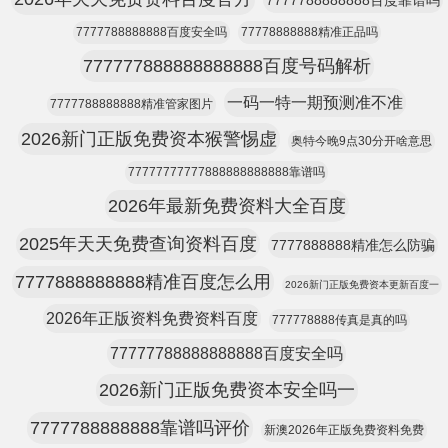
7777788888888百度靠谱吗
7777788888888百度安全吗
77778888888精准正品吗
777777888888888888百度号码解析
一码一特一期预测准不准
7777788888888精准管家图片
2026新门正版免费资本猴警惕虚
奥特今晚9点30分开啥意思
77777777777888888888888靠谱吗
2026年最新免费资料大全百度
2025年天天免费查询资料百度
7777888888精准怎么防骗
7777888888888精准百度怎么用
2026新门正版免费资本更新百度一
2026年正版资料免费资料百度
777778888传真是真的吗
77777788888888888百度安全吗
2026新门正版免费资本安全吗一
7777788888888靠谱吗评价
新澳2026年正版免费资料免费