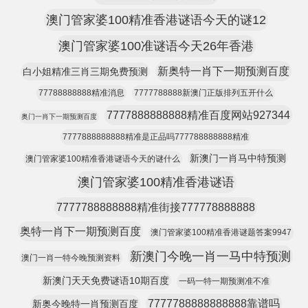
澳门管家婆100精准香港谜语今天的谜12
澳门管家婆100准谜语今天26年香港
新奥特一肖下一期预测百度
白小姐精准三肖三期免费预测
77788888888精准消息
7777788888新澳门正版排列五开什么
7777888888888精准百度网站927344
奥门一肖下一期预测百度
7777888888888精准是正品吗777788888888精准
新澳门一肖马中特预测
澳门管家婆100精准香港谜语今天的谜什么
澳门管家婆100精准香港谜语
7777788888888精准街接777778888888
奥特一肖下一期预测百度
澳门管家婆100精准香港谜题答案9947
新澳门今晚一肖一马中特预测
澳门一肖一特今晚预测资料
新澳门天天免费谜语10期百度
一码一特一期预测准不准
7777788888888888靠谱吗
新奥今晚特一肖预测百度