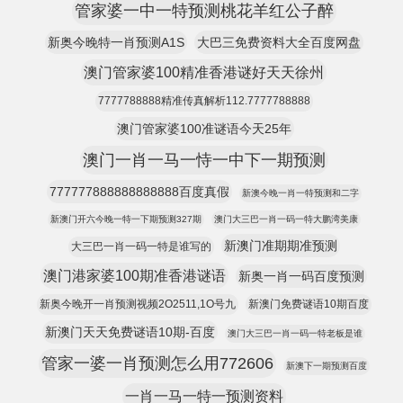
管家婆一中一特预测桃花羊红公子醉
新奥今晚特一肖预测A1S
大巴三免费资料大全百度网盘
澳门管家婆100精准香港谜好天天徐州
7777788888精准传真解析112.7777788888
澳门管家婆100准谜语今天25年
澳门一肖一马一恃一中下一期预测
777777888888888888百度真假
新澳今晚一肖一特预测和二字
新澳门开六今晚一特一下期预测327期
澳门大三巴一肖一码一特大鹏湾美康
新澳门准期期准预测
大三巴一肖一码一特是谁写的
澳门港家婆100期准香港谜语
新奥一肖一码百度预测
新奥今晚开一肖预测视频2O2511,1O号九
新澳门免费谜语10期百度
新澳门天天免费谜语10期-百度
澳门大三巴一肖一码一特老板是谁
管家一婆一肖预测怎么用772606
新澳下一期预测百度
一肖一马一特一预测资料