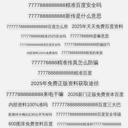
7777888888888精准百度安全吗
7777888888888新传是什么意思
2025年天天免费百度资料
777777888888888888百度怎么用
7777788888是嘛意思
7777788888精准2025安全吗
7777788888888888防骗技巧
777788888888精准百度安全吗
777788888888精准的来源
内部资料100%免费准吗
777778888精准传真怎么防骗
77778888888888精准百度
2025年免费正版资料获取途径
7777888888888来电干嘛
2026新门正版免费资本百度
内部资料100%准吗
777777888888888888百度三大巴
777777888888888888百度安全等级
新奥特今晚9点30分开号有吗
600图库免费资料百度
7777788888888精准和77777888888888