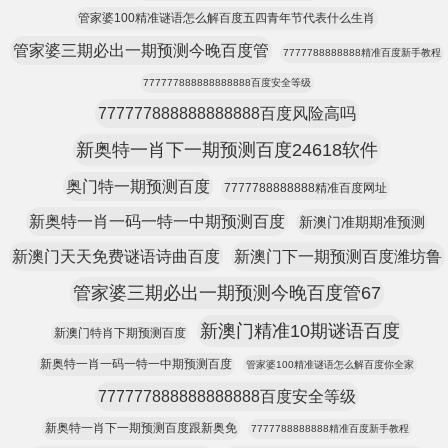
管家婆100精准谜语怎么解百度五四青年节代表什么生肖
管家婆三期必出一期预测今晚百度管
7777788888888精准百度新手教程
777777888888888888百度安全等级
777777888888888888百度风险高吗
新奥特一肖下一期预测百度24618软件
奥门特一期预测百度
7777788888888精准百度网址
新奥特一肖一码一特一中期预测百度
新澳门准期期准预测
新澳门天天免费谜语诗曲百度
新澳门下一期预测百度潍坊鲁
管家婆三期必出一期预测今晚百度管67
新澳门精准10期谜语百度
新澳门特肖下期预测百度
新奥特一肖一码一特一中期预测百度
管家婆100精准谜语怎么解百度你全家
777777888888888888百度安全等级
新奥特一肖下一期预测百度跟新奥免
7777788888888精准百度新手教程