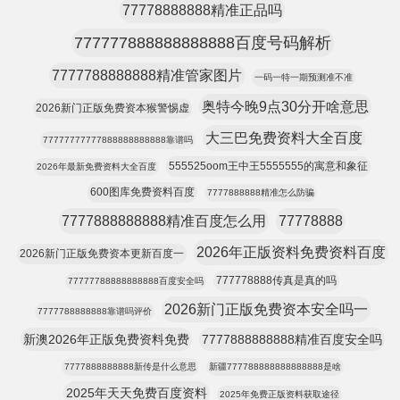
77778888888精准正品吗
777777888888888888百度号码解析
7777788888888精准管家图片
一码一特一期预测准不准
奥特今晚9点30分开啥意思
2026新门正版免费资本猴警惕虚
大三巴免费资料大全百度
77777777777888888888888靠谱吗
555525oom王中王5555555的寓意和象征
2026年最新免费资料大全百度
600图库免费资料百度
7777888888精准怎么防骗
7777888888888精准百度怎么用
77778888
2026年正版资料免费资料百度
2026新门正版免费资本更新百度一
777778888传真是真的吗
77777788888888888百度安全吗
2026新门正版免费资本安全吗一
7777788888888靠谱吗评价
新澳2026年正版免费资料免费
7777888888888精准百度安全吗
7777888888888新传是什么意思
新疆777788888888888888是啥
2025年天天免费百度资料
2025年免费正版资料获取途径