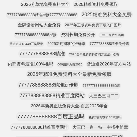
2026芳草地免费资料大全
2025精准资料免费领取
2025精准资料大全免费
7777788888888精准街接7777788888888
金牌谜语网站大全免费
2025年正版资料免费下载入口图片
资料长期免费公开
7777788888888888衔接
三中三免费平码网
2025新期期准的准确率
7777788888精准免传真
曾道道人48449开奖记录
7777778888888精准
2025全年免费资料杳询方法是什么呢
内部资料最准100%准吗
曾道道2026年官方网站
600图库兔费2025
2025年精准免费资料大全最新免费领取
7777788888888精准新传剧
77777788888888888百度
7777888888888精准百度网站
大三巴三肖二二
2026年新奥正版免费大全-百度2025年全
7777788888888百度正品吗
免费内部资料100%准吗
7777788888888精准百度网址
大三巴一肖一特一中招生简章