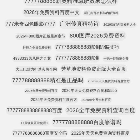
7777788888新奥精准减肥效果怎么样
2026年免费资料百度中文
新门内部资料与内部资料
广洲传真猜特诗
777米奇四色眼影7777
2026新门内部资料大全
800图库2026免费资料
2026年800图库正版最新章节
777788888888精准防骗技巧
挂牌之全篇免费资料
777777888888精准
4933333凤凰网之九龙
一码一特预测免费
芳草地资料免费正版大全百度
大三巴致力打造火热全网
777788888888精准是正品吗
2026年天天免费资料百度官方
2026年天天免费资料百度和5555
2025年天免费资料百度
2025年天免费资料百度官方
2026年免费资料百度
2026全年免费资料查询百度
7777788888888888百度
7777788888888百度靠谱吗
17库恢复正常使用1
7777788888888百度安全吗
2025年天天免费查询资料百度