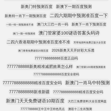
新奥门特预测百度
新澳下一期百度预测
二四六期期中预测准百度一下
新奥特一肖下一期预测百度
澳门大三巴一肖一码
新奥下一肖下预测百度
一码一特一期预测准不准
澳门管家婆100谜语答案头码诗
澳门一期一特预测准
二四六香港期期中预测准百度准不准
芳草地资料免费正版大全百度
2026新奥天天开好彩大乐透
澳门青青免费谜语20期百度
7777788888888百度正品吗
7777788888新奥精准减肥效果怎么样
澳门管家100期谁预测最准
7777788888888888百度安全密码
新澳门一肖马中特预测
77777888888888精准百度安全吗
77778888888新准新疆
7777888888888精准百度安全吗
新澳门天天免费谜语10期百度
大巴三免费资料大全百度网盘
7777788888王中王中王特色亮点
澳彩十二生肖预测