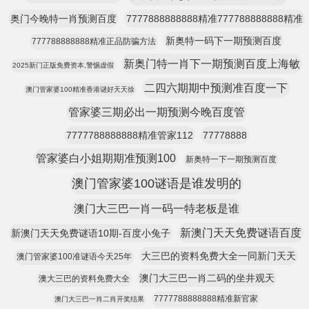
奥门今晚特一肖预测百度
7777888888888精准777788888888精准
新奥特一码下一期预测百度
777788888888精准正品防骗方法
新奥门特一肖下一期预测百度上海敏
2025新门正版免费资本,警惕虚假
二四六期期中预测准百度一下
澳门管家婆100精准香港谜好天天徐
管家婆三期必出一期预测今晚百度管
7777788888888精准管家112
77778888
管家婆白小姐期期准预测100
新奥特一下一期预测百度
澳门管家婆100谜语是谁发明的
澳门大三巴一肖一码一特老板是谁
新澳门天天免费谜语百度
新澳门天天免费谜语10期-百度小兔子
大三巴的资料免费大全一同新门天天
澳门管家婆100准谜语今天25年
澳门大三巴一肖二码的坐井观天
澳大三巴的资料免费大全
7777788888888精准新官家
澳门大三巴一肖二肖开奖结果