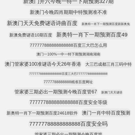
新澳门开六今晚一特一下期预测327期
新澳门今晚四肖期期中特预测准不准
新澳门天天免费谜语诗曲百度
新奥特一肖下一期预测百度跟新奥免
新奥特一肖下一期预测百度49
新澳免费谜语10期百度
777777888888888888百度三大巴怎么用
澳门一100%一中一特下期预测湖南湖南
澳门管家婆100准谜语今天26年香港
大三巴成都三肖三码中特
777777888888888888百度三大巴77777788888888888
7777788888888精准百度网址
管家婆三期必出一期预测今晚百度管67
新澳门天天谜语
777777888888888888百度安全等级
澳门一肖中特百度预测
新奥特一肖下一期预测百度24618软件
77777788888888888百度安全吗
管家婆三期必出一期预测今晚百度管