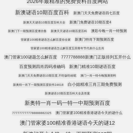
2026年最精准的免费资料百度网站
新澳谜语10期百度百科
新澳门天天免费谜语四七百度
新澳门免费谜语10期百度4
新澳天天谜语10期百度百科大全
澳彩今晚一肖一特预测
新澳门下一期预测百度潍坊鲁
新澳天天谜语10期百度百科
新澳门特肖下期预测百度
管家婆100精准谜语怎么解百度你全家
管家婆100精准谜语怎么解百度五四青年节代表什么生肖
澳门管家100谜题怎么解百度
7777788888新澳门正版排列五开什么
百度预测四肖四码准确吗
新澳门精准10期谜语百度
新澳门天天免费谜语10期百度,不吃饭吃啥呢
澳门一肖一特今晚预测资料
白小姐精准三肖三期免费预测
新奥特一肖下一期预测百度软件24618
新澳谜语10期百度百科大全及答案
新奥特一肖一码一特一中期预测百度
澳门管家婆100精准香港谜语今天的谜什么
7777777777788888882325
澳门管家婆100精准香港谜语今天的谜12