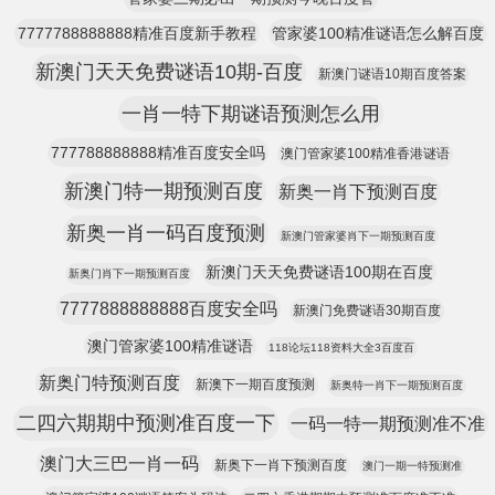
7777788888888精准百度新手教程
管家婆100精准谜语怎么解百度
新澳门天天免费谜语10期-百度
新澳门谜语10期百度答案
一肖一特下期谜语预测怎么用
777788888888精准百度安全吗
澳门管家婆100精准香港谜语
新澳门特一期预测百度
新奥一肖下预测百度
新奥一肖一码百度预测
新澳门管家婆肖下一期预测百度
新澳门天天免费谜语100期在百度
新奥门肖下一期预测百度
7777888888888百度安全吗
新澳门免费谜语30期百度
澳门管家婆100精准谜语
118论坛118资料大全3百度百
新奥门特预测百度
新澳下一期百度预测
新奥特一肖下一期预测百度
二四六期期中预测准百度一下
一码一特一期预测准不准
澳门大三巴一肖一码
新奥下一肖下预测百度
澳门一期一特预测准