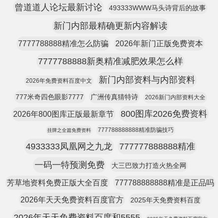
曾道道人论坛最新讨论
493333WWW马头诗背后的故事
新门内部最精确更新内容解读
7777788888精准怎么防骗
2026年新门正版免费资本
7777788888新奥精准减肥效果怎么样
新门内部资料与内部资料
2026年免费资料百度中文
777米奇四色眼影7777
广洲传真猜特诗
2026新门内部资料大全
800图库2026免费资料
2026年800图库正版最新章节
777788888888精准防骗技巧
挂牌之全篇免费资料
4933333凤凰网之九龙
777777888888精准
一码一特预测免费
大三巴致力打造火热全网
芳草地资料免费正版大全百度
777788888888精准是正品吗
2026年天天免费资料百度官方
2025年天免费资料百度
2026年天天免费资料百度和5555