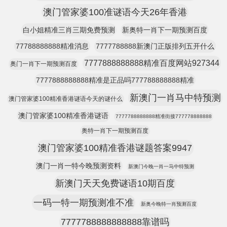
澳门管家婆100准谜语今天26年香港
白小姐精准三肖三期免费预测
新奥特一肖下一期预测百度
77788888888精准消息
7777788888新澳门正版排列五开什么
7777888888888精准百度网站927344
奥门一肖下一期预测百度
7777888888888精准是正品吗777788888888精准
新澳门一肖马中特预测
澳门管家婆100精准香港谜语今天的谜什么
澳门管家婆100精准香港谜语
7777788888888精准街接777778888888
奥特一肖下一期预测百度
澳门管家婆100精准香港谜题答案9947
澳门一肖一特今晚预测资料
新澳门今晚一肖一马中特预测
新澳门天天免费谜语10期百度
一码一特一期预测准不准
新奥今晚特一肖预测百度
7777788888888888靠谱吗