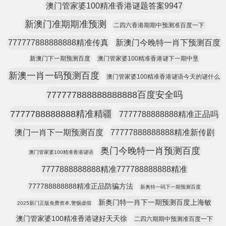
澳门管家婆100精准香港谜题答案9947
新澳门准期期准预测
二四六香港期期中预测准百度一下
777777888888888精准传真
新澳门今晚特一肖下预测百度
新澳门下一期预测百度
澳门管家婆100精准香港谜下一期中垦
新澳一肖一码预测百度
澳门管家婆100精准香港谜语今天的谜什么
777777888888888888百度安全吗
7777788888888精准精疆
7777788888888精准正品吗
澳门一肖下一期预测百度
77777888888888精准新传剧
奥门今晚特一肖预测百度
澳门管家婆100精准香港谜语
7777888888888精准777788888888精准
777788888888精准正品防骗方法
新奥特一码下一期预测百度
新奥门特一肖下一期预测百度上海敏
2025新门正版免费资本,警惕虚假
澳门管家婆100精准香港谜好天天徐
二四六期期中预测准百度一下