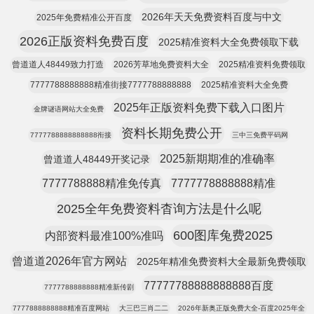
2026年天天免费资料百度与中文
2025年免费精准公开百度
2026正版资料免费百度
2025精准资料大全免费领取下载
曾道道人48449致力打造
2026芳草地免费资料大全
2025精准资料免费领取
7777788888888精准街接7777788888888
2025精准资料大全免费
2025年正版资料免费下载入口图片
金牌谜语网站大全免费
资料长期免费公开
7777788888888888衔接
三中三免费平码网
2025新期期准的准确率
曾道道人48449开奖记录
7777788888精准免传真
7777778888888精准
2025全年免费资料杳询方法是什么呢
600图库兔费2025
内部资料最准100%准吗
曾道道2026年官方网站
2025年精准免费资料大全最新免费领取
77777788888888888百度
7777788888888精准新传剧
7777888888888精准百度网站
大三巴三肖二二
2026年新奥正版免费大全-百度2025年全