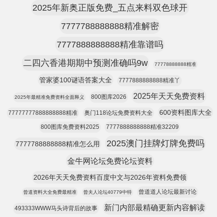
2025年新奥正版免费_五点来料双色球开
7777788888888精准解密
7777888888888精准靠谱吗
二四六香港期期中预测准确吗9w
77778888888精准
管家婆100谜语答案大全
7777888888888精准丫
2025年天天免费资料
800图库2026
2025年最精准免费资料全面释义
600资料图库大全
77777777888888888精准
奥门118论坛免费资料大全
800图库免费资料2025
7777888888888精准32209
2025澳门挂牌灯牌免费吗
7777788888888精准怎么用
金牛网论坛免费论坛资料
2026年天天免费资料百度中文与2026年资料免费领
曾道道人论坛最新讨论
曾道资料大全免费最精准
曾夫人论坛40779中特
新门内部最精确更新内容解读
493333WWW马头诗背后的故事