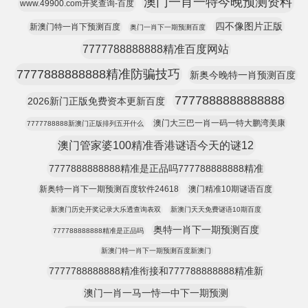
澳门一肖一特今晚预测资料
www.49900.com开奖查询-百度
四不像图片正版
新澳门特一肖下预测百度
奥门一肖下一期预测百度
7777788888888精准百度网站
7777888888888精准防骗技巧
新奥今晚特一肖预测百度
7777888888888888
2026新门正版免费资本更新百度
澳门大三巴一肖一码一特大鹏湾美康
7777788888新澳门正版排列五开什么
澳门管家婆100精准香港谜语今天的谜12
7777888888888精准是正品吗777788888888精准
新奥特一肖下一期预测百度软件24618
澳门精准10期谜语百度
新澳门历史开奖记录大乐透查询表双
新澳门天天免费谜语10期百度
奥特一肖下一期预测百度
777788888888精准是正品吗
新澳门特一肖下一期预测百度新澳门
7777788888888精准衔接和777788888888精准新
澳门一肖一马一恃一中下一期预测