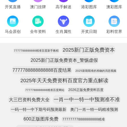
开奖直播
澳门挂牌
高手解迷
港彩图库
澳彩图库
马会原创
全年资料
生肖属性
开奖日期
彩料世界
2025新门正版免费资本
7777788888888精准百度新手教程
2025新门正版免费资本_警惕虚假
7777788888888888百度结果
2025新期期准的准确的消息视频
2025年天天免费资料百度官力重点解读
2026正版免费资料百度
7777788888888精准百度网站
一肖一中一特一中预测准不准
大三巴资料免费大全
一码一特一中下期号码预测最新
奥门一肖一特一码精准预测
600正版图库免费
777777778888888888精准