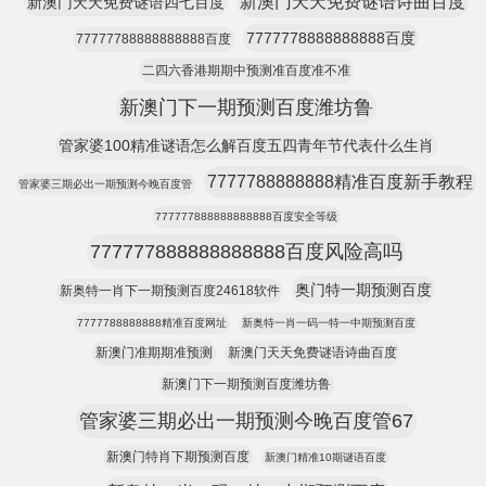
新澳门天天免费谜语诗曲百度
新澳门天天免费谜语四七百度
7777778888888888百度
77777788888888888百度
二四六香港期期中预测准百度准不准
新澳门下一期预测百度潍坊鲁
管家婆100精准谜语怎么解百度五四青年节代表什么生肖
7777788888888精准百度新手教程
管家婆三期必出一期预测今晚百度管
777777888888888888百度安全等级
777777888888888888百度风险高吗
奥门特一期预测百度
新奥特一肖下一期预测百度24618软件
7777788888888精准百度网址
新奥特一肖一码一特一中期预测百度
新澳门准期期准预测
新澳门天天免费谜语诗曲百度
新澳门下一期预测百度潍坊鲁
管家婆三期必出一期预测今晚百度管67
新澳门特肖下期预测百度
新澳门精准10期谜语百度