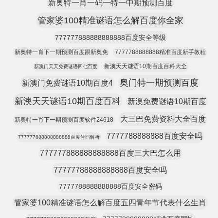
新奥特一肖一码一特一中期预测百度
管家婆100精准谜语怎么解百度你全家
777777888888888888百度安全等级
新奥特一肖下一期预测百度跟新奥免
7777788888888精准百度新手教程
新澳天天谜语10期百度百科大全
新澳门天天免费谜语四七百度
奥门特一期预测百度
新澳门免费谜语10期百度4
新澳天天谜语10期百度百科
新澳免费谜语10期百度
大三巴免费资料大全百度
新奥特一肖下一期预测百度软件24618
7777788888888百度安全吗
777777888888888888百度号码解析
777777888888888888百度三大巴怎么用
77777788888888888百度安全吗
7777788888888888百度安全密码
管家婆100精准谜语怎么解百度五四青年节代表什么生肖