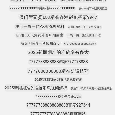
7777788888888精准街接777778888888
奥特一肖下一期预测百度
澳门管家婆100精准香港谜题答案9947
澳门一肖一特今晚预测资料
新澳门今晚一肖一马中特预测
新澳门天天免费谜语10期百度
一码一特一期预测准不准
新奥今晚特一肖预测百度
7777788888888888靠谱吗
2025新期期准的准确率有多大
7777788888888精准777778888
7777888888888精准防骗技巧
2025新期期准的准确消息视频解读
2025新期期准的准确消息视频解析
新澳门今晚四肖期期中特预测准不准
777788888888精准是正品吗
777777888888888888百度927344
77777777788888888百度网站