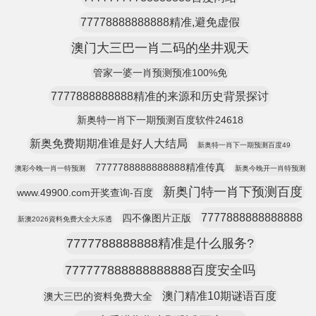
77778888888888精准,避免虚假
澳门大三巴一肖二码的坐井观天
管家一婆一肖预测预准100%免
7777888888888精准的来源和历史背景探讨
新奥特一肖下一期预测百度软件24618
新奥免费期期准谁是好人大结局
新奥特一肖下一期预测百度49
7777788888888888精准传真
澳彩今晚一肖一特预测
新奥今晚开一肖特预测
新奥门特一肖下预测百度
www.49900.com开奖查询-百度
7777888888888888
四不像图片正版
新澳2026資料免费大全大乐透
7777788888888精准是什么服务?
777777888888888888百度安全吗
澳门精准10期谜语百度
澳大三巴的资料免费大全