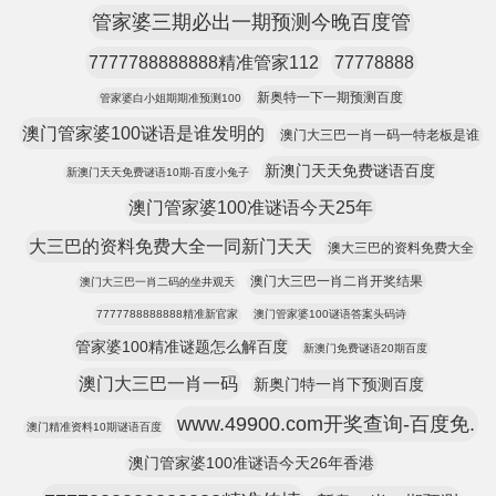
管家婆三期必出一期预测今晚百度管
7777788888888精准管家112
77778888
新奥特一下一期预测百度
管家婆白小姐期期准预测100
澳门管家婆100谜语是谁发明的
澳门大三巴一肖一码一特老板是谁
新澳门天天免费谜语百度
新澳门天天免费谜语10期-百度小兔子
澳门管家婆100准谜语今天25年
大三巴的资料免费大全一同新门天天
澳大三巴的资料免费大全
澳门大三巴一肖二肖开奖结果
澳门大三巴一肖二码的坐井观天
7777788888888精准新官家
澳门管家婆100谜语答案头码诗
管家婆100精准谜题怎么解百度
新澳门免费谜语20期百度
澳门大三巴一肖一码
新奥门特一肖下预测百度
www.49900.com开奖查询-百度免.
澳门精准资料10期谜语百度
澳门管家婆100准谜语今天26年香港