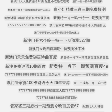
新澳门天天免费谜语10期百度,不吃饭吃啥呢
澳门一肖一特今晚预测资料
白小姐精准三肖三期免费预测
新奥特一肖下一期预测百度软件24618
新奥特一肖一码一特一中期预测百度
新澳谜语10期百度百科大全及答案
7777777777788888882325
澳门管家婆100精准香港谜语今天的谜什么
澳门管家婆100精准香港谜语今天的谜12
新澳门开六今晚一特一下期预测327期
新澳门今晚四肖期期中特预测准不准
新澳门天天免费谜语诗曲百度
新奥特一肖下一期预测百度跟新奥免
新奥特一肖下一期预测百度49
新澳免费谜语10期百度
777777888888888888百度三大巴怎么用
澳门一100%一中一特下期预测湖南湖南
澳门管家婆100准谜语今天26年香港
大三巴成都三肖三码中特
777777888888888888百度三大巴77777788888888888
7777788888888精准百度网址
管家婆三期必出一期预测今晚百度管67
新澳门天天谜语