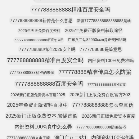
7777888888888精准百度安全吗
7777888888888新传是什么意思
新疆777788888888888888是啥
2025年免费正版资料获取途径
2025年天天免费百度资料
广东八二站82953ccm是正规网站吗
777777888888888888百度怎么用
7777788888精准2025安全吗
7777788888是嘛意思
777788888888精准百度安全吗
内部资料100%免费准吗
777778888精准传真怎么防骗
777788888888精准的来源
7777888888888百度安全吗
77778888888888精准百度
2026新门正版免费百度官方202
2026新门正版免费资本百度2025
2025年免费正版资料百度中
7777888888888怎么查真伪
2025新门正版免费资本,警惕虚假
2026新门正版免费资本百度
内部资料100%真中怎么弄
7777788888888888防骗技巧
澳门广八二站1
内部资料100%准吗
7777888888888来电干嘛