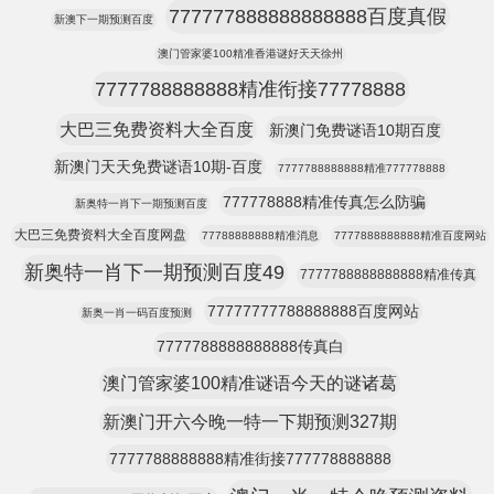
777777888888888888百度真假
新澳下一期预测百度
澳门管家婆100精准香港谜好天天徐州
7777788888888精准衔接77778888
大巴三免费资料大全百度
新澳门免费谜语10期百度
新澳门天天免费谜语10期-百度
7777788888888精准777778888
777778888精准传真怎么防骗
新奥特一肖下一期预测百度
大巴三免费资料大全百度网盘
77788888888精准消息
7777888888888精准百度网站
新奥特一肖下一期预测百度49
7777788888888888精准传真
77777777788888888百度网站
新奥一肖一码百度预测
7777788888888888传真白
澳门管家婆100精准谜语今天的谜诸葛
新澳门开六今晚一特一下期预测327期
7777788888888精准街接777778888888