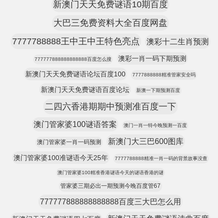
新澳门天天免费谜语10期百度
大巴三免费资料大全百度网盘
7777788888王中王中王特色亮点
澳彩十二生肖预测
澳彩一肖一码下期预测
777777888888888888百度怎么搜
新澳门天天免费谜语论坛百度100
7777888888精准管家安全吗
新澳门天天免费谜语百度论坛
新澳一下期预测百度
二四六香港期期中预测准百度一下
澳门管家婆100谜语答案
澳门一肖一特今晚预测一百度
新澳门大三巴600图库
澳门管家婆一肖一码预测
澳门管家婆100准谜语今天25年
7777788888精准一肖一码的背景故事没查
澳门管家婆100精准香港谜语今天的谜语香港的谜
管家婆三期必出一期预测今晚百度管67
777777888888888888百度三大巴怎么用