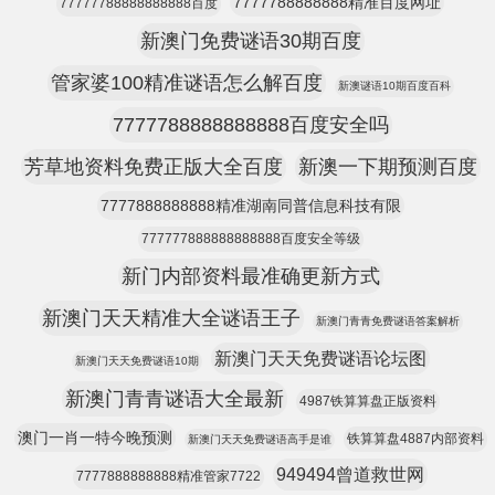
7777788888888精准百度网址
77777788888888888百度
新澳门免费谜语30期百度
管家婆100精准谜语怎么解百度
新澳谜语10期百度百科
7777788888888888百度安全吗
芳草地资料免费正版大全百度
新澳一下期预测百度
7777888888888精准湖南同普信息科技有限
777777888888888888百度安全等级
新门内部资料最准确更新方式
新澳门天天精准大全谜语王子
新澳门青青免费谜语答案解析
新澳门天天免费谜语论坛图
新澳门天天免费谜语10期
新澳门青青谜语大全最新
4987铁算算盘正版资料
澳门一肖一特今晚预测
铁算算盘4887内部资料
新澳门天天免费谜语高手是谁
949494曾道救世网
7777888888888精准管家7722