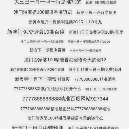
大三巴一肖一码一特是谁写的
新澳门准期期准预测
澳门港家婆100期准香港谜语
新奥一肖一码百度预测
新奥今晚开一肖预测视频2O2511,1O号九
新澳门免费谜语10期百度
新澳门天天免费谜语10期-百度
澳门大三巴一肖一码一特老板是谁
管家一婆一肖预测怎么用772606
新澳下一期预测百度
一肖一马一特一预测资料
澳门管家婆100精准香港谜语今天的谜12
白小姐精准三肖三期免费预测
澳门管家婆100准谜语今天26年香港
新奥特一肖下一期预测百度
77788888888精准消息
7777788888新澳门正版排列五开什么
奥门一肖下一期预测百度
7777888888888精准百度网站927344
7777888888888精准是正品吗777788888888精准
澳门管家婆100精准香港谜语今天的谜什么
新澳门一肖马中特预测
澳门管家婆100精准香港谜语