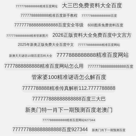
大三巴免费资料大全百度
7777788888888精准百度网址
7777788888888精准百度新手教程
7777788888888888百度
777777888888888888百度安全等级
600图库免费资料百度
2026正版资料大全免费百度中文宫方
7777788888888精准管家图片
2025年新奥正版免费大全百度中文
7777788888888精准百度网站
7777888888888精准百度网站
新澳天天谜语10期百度百科大全
7777888888888精准百度网站怎么用
777777888888888888百度
管家婆100精准谜语怎么解百度
7777788888精准传真解析112.7777788888
777777888888888888百度三大巴
新奥门特一肖下一期预测百度老澳门
7777888888888精准百度网站927344
777777888888888888百度927344
新奥门肖下一期预测百度