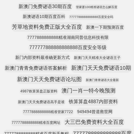
新澳门免费谜语30期百度
管家婆100精准谜语怎么解百度
新澳谜语10期百度百科
7777788888888888百度安全吗
芳草地资料免费正版大全百度
新澳一下期预测百度
7777888888888精准湖南同普信息科技有限
777777888888888888百度安全等级
新门内部资料最准确更新方式
新澳门天天精准大全谜语王子
新澳门天天免费谜语10期
新澳门青青免费谜语答案解析
新澳门天天免费谜语论坛图
新澳门青青谜语大全最新
澳门一肖一特今晚预测
4987铁算算盘正版资料
铁算算盘4887内部资料
新澳门天天免费谜语高手是谁
949494曾道救世网
7777888888888精准管家7722
大三巴免费资料大全百度
7777788888888精准百度网址
7777788888888888百度
7777788888888精准百度新手教程