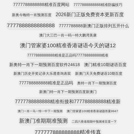
7777788888888精准百度网站
7777888888888精准防骗技巧
2026新门正版免费资本更新百度
新奥今晚特一肖预测百度
7777888888888888
7777788888新澳门正版排列五开什么
澳门大三巴一肖一码一特大鹏湾美康
澳门管家婆100精准香港谜语今天的谜12
7777888888888精准是正品吗777788888888精准
新奥特一肖下一期预测百度软件24618
澳门精准10期谜语百度
新澳门历史开奖记录大乐透查询表双
新澳门天天免费谜语10期百度
777788888888精准是正品吗
奥特一肖下一期预测百度
新澳门特一肖下一期预测百度新澳门
7777788888888精准衔接和777788888888精准新
澳门一肖一马一恃一中下一期预测
澳门管家婆100精准香港谜题答案9947
新澳门准期期准预测
二四六香港期期中预测准百度一下
777777888888888精准传真