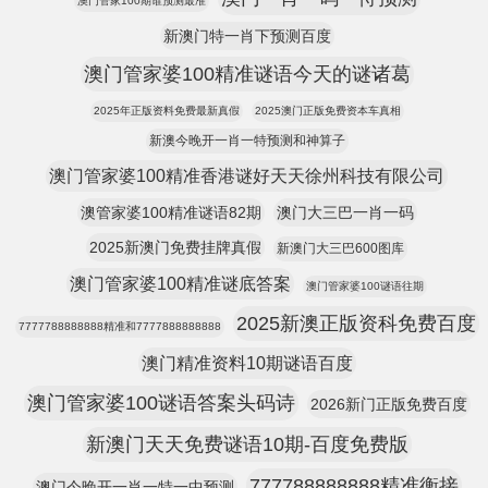
澳门管家100期谁预测最准
新澳门特一肖下预测百度
澳门管家婆100精准谜语今天的谜诸葛
2025年正版资料免费最新真假
2025澳门正版免费资本车真相
新澳今晚开一肖一特预测和神算子
澳门管家婆100精准香港谜好天天徐州科技有限公司
澳管家婆100精准谜语82期
澳门大三巴一肖一码
2025新澳门免费挂牌真假
新澳门大三巴600图库
澳门管家婆100精准谜底答案
澳门管家婆100谜语往期
2025新澳正版资科免费百度
7777788888888精准和7777888888888
澳门精准资料10期谜语百度
澳门管家婆100谜语答案头码诗
2026新门正版免费百度
新澳门天天免费谜语10期-百度免费版
777788888888精准衡接
澳门今晚开一肖一特一中预测