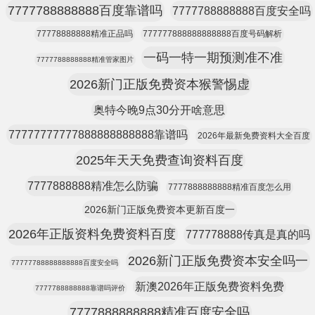
7777788888888百度靠谱吗
7777788888888百度安全吗
77778888888精准正品吗
777777888888888888百度号码解析
一码一特一期预测准不准
7777788888888精准管家图片
2026新门正版免费资本猴警惕虚
奥特今晚9点30分开啥意思
77777777777888888888888靠谱吗
2026年最新免费资料大全百度
2025年天天免费查询资料百度
7777888888精准怎么防骗
7777888888888精准百度怎么用
2026新门正版免费资本更新百度一
2026年正版资料免费资料百度
777778888传真是真的吗
2026新门正版免费资本安全吗一
77777788888888888百度安全吗
新澳2026年正版免费资料免费
7777788888888靠谱吗评价
7777888888888精准百度安全吗