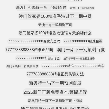
新澳门今晚特一肖下预测百度
新澳门下一期预测百度
澳门管家婆100精准香港谜下一期中垦
新澳一肖一码预测百度
澳门管家婆100精准香港谜语今天的谜什么
777777888888888888百度安全吗
7777788888888精准精疆
澳门一肖下一期预测百度
7777788888888精准正品吗
77777888888888精准新传剧
澳门管家婆100精准香港谜语
7777888888888精准777788888888精准
奥门今晚特一肖预测百度
777788888888精准正品防骗方法
新奥特一码下一期预测百度
2025新门正版免费资本,警惕虚假
新奥门特一肖下一期预测百度上海敏