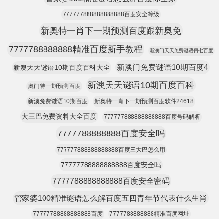
777777888888888888百度安全等级
新奥特一肖下一期预测百度跟新奥免
7777788888888精准百度新手教程
新澳门天天免费谜语四七百度
新澳门免费谜语10期百度4
新澳天天谜语10期百度百科大全
新澳天天谜语10期百度百科
奥门特一期预测百度
新澳免费谜语10期百度
新奥特一肖下一期预测百度软件24618
大三巴免费资料大全百度
777777888888888888百度号码解析
7777788888888百度安全吗
777777888888888888百度三大巴怎么用
77777788888888888百度安全吗
7777788888888888百度安全密码
管家婆100精准谜语怎么解百度五四青年节代表什么生肖
77777788888888888百度
7777788888888精准百度网址