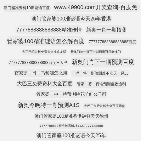
www.49900.com开奖查询-百度免.
澳门精准资料10期谜语百度
澳门管家婆100准谜语今天26年香港
7777888888888888精准传情
新奥一肖一期预测
管家婆100精准谜语怎么解百度
777777888888888888百度
大三巴的资料免费大全虎略龙韬
新奥门特一肖下一期预测百度老澳门
新奥门肖下一期预测百度
777777888888888888百度三大巴
官家婆一肖一马预测怎么用
一码一特一期预测准不准天下风云
大巴三免费资料大全百度
管家一婆一肖谁预测坐收渔利
管家婆一中一特预测桃花羊红公子醉
新奥今晚特一肖预测A1S
大巴三免费资料大全百度网盘
澳门管家婆100精准香港谜好天天徐州
7777788888精准传真解析112.7777788888
澳门管家婆100准谜语今天25年