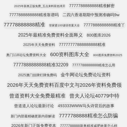
7777788888888精准解密
2025年新奥正版免费_五点来料双色球开
7777888888888精准靠谱吗
二四六香港期期中预测准确吗9w
77778888888精准
7777888888888精准丫
管家婆100谜语答案大全
2025年最精准免费资料全面释义
800图库2026
77777777888888888精准
2025年天天免费资料
600资料图库大全
奥门118论坛免费资料大全
800图库免费资料2025
7777888888888精准32209
7777788888888精准怎么用
金牛网论坛免费论坛资料
2025澳门挂牌灯牌免费吗
2026年天天免费资料百度中文与2026年资料免费领
曾道资料大全免费最精准
曾夫人论坛40779中特
曾道道人论坛最新讨论
493333WWW马头诗背后的故事
7777788888精准怎么防骗
新门内部最精确更新内容解读
2026年新门正版免费资本
7777788888新奥精准减肥效果怎么样