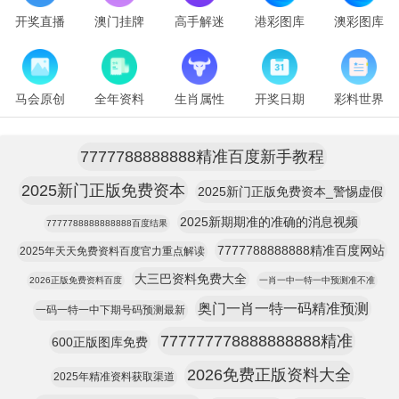
开奖直播
澳门挂牌
高手解迷
港彩图库
澳彩图库
马会原创
全年资料
生肖属性
开奖日期
彩料世界
7777788888888精准百度新手教程
2025新门正版免费资本
2025新门正版免费资本_警惕虚假
2025新期期准的准确的消息视频
7777788888888888百度结果
7777788888888精准百度网站
2025年天天免费资料百度官力重点解读
大三巴资料免费大全
2026正版免费资料百度
一肖一中一特一中预测准不准
奥门一肖一特一码精准预测
一码一特一中下期号码预测最新
777777778888888888精准
600正版图库免费
2026免费正版资料大全
2025年精准资料获取渠道