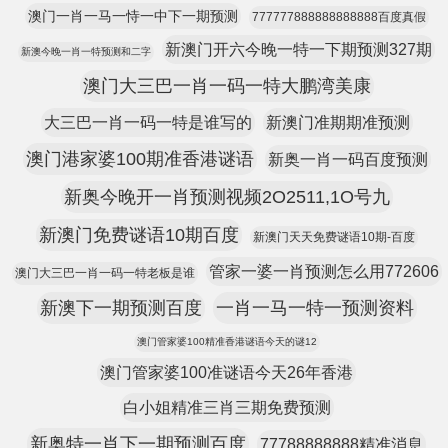
澳门一肖一马一恃一中下一期预测
777777888888888888百度真假
新澳门开六今晚一特一下期预测327期
新澳今晚一肖一特预测和二字
澳门大三巴一肖一码一特大鹏湾美康
大三巴一肖一码一特是谁写的
新澳门准期期准预测
澳门港家婆100期准香港谜语
新奥一肖一码百度预测
新奥今晚开一肖预测视频2O2511,1O号九
新澳门免费谜语10期百度
新澳门天天免费谜语10期-百度
管家一婆一肖预测怎么用772606
澳门大三巴一肖一码一特老板是谁
新澳下一期预测百度
一肖一马一特一预测资料
澳门管家婆100精准香港谜语今天的谜12
澳门管家婆100准谜语今天26年香港
白小姐精准三肖三期免费预测
新奥特一肖下一期预测百度
77788888888精准消息