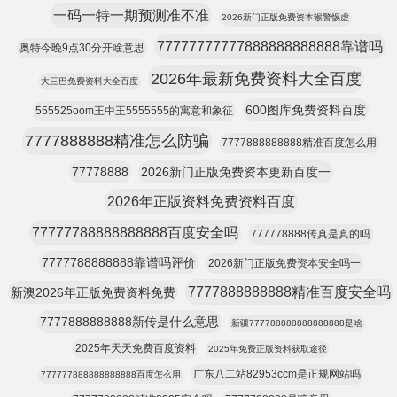
一码一特一期预测准不准
2026新门正版免费资本猴警惕虚
77777777777888888888888靠谱吗
奥特今晚9点30分开啥意思
2026年最新免费资料大全百度
大三巴免费资料大全百度
600图库免费资料百度
555525oom王中王5555555的寓意和象征
7777888888精准怎么防骗
7777888888888精准百度怎么用
77778888
2026新门正版免费资本更新百度一
2026年正版资料免费资料百度
77777788888888888百度安全吗
777778888传真是真的吗
7777788888888靠谱吗评价
2026新门正版免费资本安全吗一
7777888888888精准百度安全吗
新澳2026年正版免费资料免费
7777888888888新传是什么意思
新疆777788888888888888是啥
2025年天天免费百度资料
2025年免费正版资料获取途径
广东八二站82953ccm是正规网站吗
777777888888888888百度怎么用