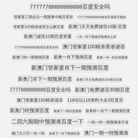
77777788888888888百度安全吗
管家婆三期必出一期预测今晚百度管
7777788888888精准百度新手教程
新澳门天天免费谜语10期-百度
管家婆100精准谜语怎么解百度
新澳门谜语10期百度答案
一肖一特下期谜语预测怎么用
澳门管家婆100精准香港谜语
777788888888精准百度安全吗
新奥一肖下预测百度
新澳门特一期预测百度
新奥一肖一码百度预测
新澳门管家婆肖下一期预测百度
新奥门肖下一期预测百度
新澳门天天免费谜语100期在百度
7777888888888百度安全吗
新澳门免费谜语30期百度
澳门管家婆100精准谜语
118论坛118资料大全3百度百
新奥门特预测百度
新奥特一肖下一期预测百度
新澳下一期百度预测
二四六期期中预测准百度一下
一码一特一期预测准不准
澳门一期一特预测准
澳门大三巴一肖一码
新奥下一肖下预测百度