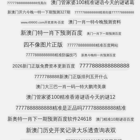
澳门管家婆100精准谜语今天的谜诸葛
7777788888888888传真白
新澳门开六今晚一特一下期预测327期
7777788888888精准街接777778888888
澳门一肖一特今晚预测资料
www.49900.com开奖查询-百度
新澳门特一肖下预测百度
奥门一肖下一期预测百度
四不像图片正版
7777788888888精准百度网站
7777888888888精准防骗技巧
新奥今晚特一肖预测百度
7777888888888888
2026新门正版免费资本更新百度
7777788888新澳门正版排列五开什么
澳门大三巴一肖一码一特大鹏湾美康
澳门管家婆100精准香港谜语今天的谜12
7777888888888精准是正品吗777788888888精准
新奥特一肖下一期预测百度软件24618
澳门精准10期谜语百度
新澳门历史开奖记录大乐透查询表双