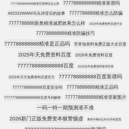
7777888888888精准靠谱吗
7777888888888精准百度网站怎么用
7777788888精准怎么防骗
493333WWW马头诗背后的故事
7777788888新奥精准减肥效果怎么样
2026年免费资料百度中文
777788888888精准防骗技巧
777788888888精准是正品吗
芳草地资料免费正版大全百度
2025年天免费资料百度
2026年免费资料百度
7777788888888888百度
2026全年免费资料查询百度
7777788888888百度靠谱吗
2026年天天免费资料百度官方
77778888888精准正品吗
7777788888888百度安全吗
7777788888888精准管家图片
777777888888888888百度号码解析
一码一特一期预测准不准
2026新门正版免费资本猴警惕虚
奥特今晚9点30分开啥意思