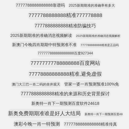
7777788888888888靠谱吗
2025新期期准的准确率有多大
7777788888888精准777778888
7777888888888精准防骗技巧
2025新期期准的准确消息视频解读
2025新期期准的准确消息视频解析
新澳门今晚四肖期期中特预测准不准
777788888888精准是正品吗
777777888888888888百度927344
77777777788888888百度网站
77778888888888精准,避免虚假
管家一婆一肖预测预准100%免
澳门大三巴一肖二码的坐井观天
7777888888888精准的来源和历史背景探讨
新奥特一肖下一期预测百度软件24618
新奥免费期期准谁是好人大结局
新奥特一肖下一期预测百度49
澳彩今晚一肖一特预测
7777788888888888精准传真