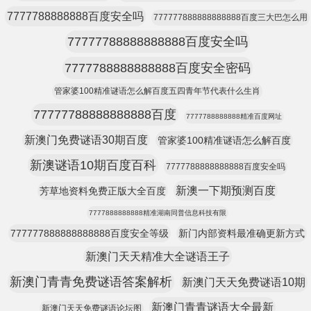
7777788888888百度安全吗
777777888888888888百度三大巴怎么用
77777788888888888百度安全吗
7777788888888888百度安全密码
管家婆100精准谜语怎么解百度五四青年节代表什么生肖
77777788888888888百度
7777788888888精准百度网址
新澳门免费谜语30期百度
管家婆100精准谜语怎么解百度
新澳谜语10期百度百科
7777788888888888百度安全吗
新澳一下期预测百度
芳草地资料免费正版大全百度
7777888888888精准湖南同普信息科技有限
777777888888888888百度安全等级
新门内部资料最准确更新方式
新澳门天天精准大全谜语王子
新澳门青青免费谜语答案解析
新澳门天天免费谜语10期
新澳门青青谜语大全最新
新澳门天天免费谜语论坛图