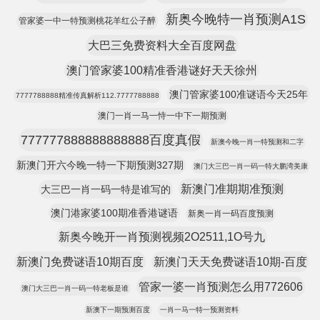
新奥今晚特一肖预测A1S
管家婆一中一特预测桃花羊红公子醉
大巴三免费资料大全百度网盘
澳门管家婆100精准香港谜好天天徐州
澳门管家婆100准谜语今天25年
7777788888精准传真解析112.7777788888
澳门一肖一马一恃一中下一期预测
777777888888888888百度真假
新澳今晚一肖一特预测和二字
新澳门开六今晚一特一下期预测327期
澳门大三巴一肖一码一特大鹏湾美康
新澳门准期期准预测
大三巴一肖一码一特是谁写的
澳门港家婆100期准香港谜语
新奥一肖一码百度预测
新奥今晚开一肖预测视频2O2511,1O号九
新澳门免费谜语10期百度
新澳门天天免费谜语10期-百度
管家一婆一肖预测怎么用772606
澳门大三巴一肖一码一特老板是谁
新澳下一期预测百度
一肖一马一特一预测资料