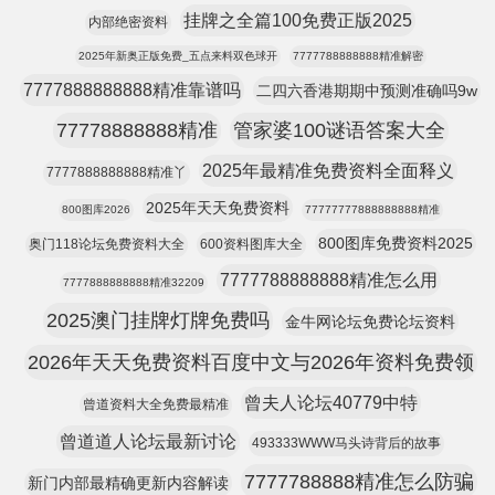
挂牌之全篇100免费正版2025
内部绝密资料
2025年新奥正版免费_五点来料双色球开
7777788888888精准解密
7777888888888精准靠谱吗
二四六香港期期中预测准确吗9w
77778888888精准
管家婆100谜语答案大全
2025年最精准免费资料全面释义
7777888888888精准丫
2025年天天免费资料
800图库2026
77777777888888888精准
800图库免费资料2025
奥门118论坛免费资料大全
600资料图库大全
7777788888888精准怎么用
7777888888888精准32209
2025澳门挂牌灯牌免费吗
金牛网论坛免费论坛资料
2026年天天免费资料百度中文与2026年资料免费领
曾夫人论坛40779中特
曾道资料大全免费最精准
曾道道人论坛最新讨论
493333WWW马头诗背后的故事
7777788888精准怎么防骗
新门内部最精确更新内容解读