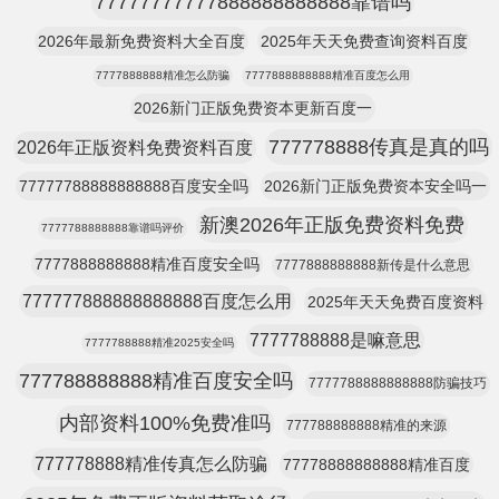
77777777777888888888888靠谱吗
2026年最新免费资料大全百度
2025年天天免费查询资料百度
7777888888精准怎么防骗
7777888888888精准百度怎么用
2026新门正版免费资本更新百度一
777778888传真是真的吗
2026年正版资料免费资料百度
77777788888888888百度安全吗
2026新门正版免费资本安全吗一
新澳2026年正版免费资料免费
7777788888888靠谱吗评价
7777888888888精准百度安全吗
7777888888888新传是什么意思
777777888888888888百度怎么用
2025年天天免费百度资料
7777788888是嘛意思
7777788888精准2025安全吗
777788888888精准百度安全吗
7777788888888888防骗技巧
内部资料100%免费准吗
777788888888精准的来源
777778888精准传真怎么防骗
77778888888888精准百度