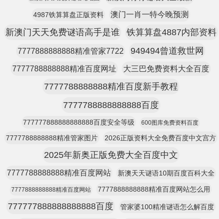
澳门一肖一特今晚预测
4987铁算算盘正版资料
新澳门天天免费谜语高手是谁
铁算算盘4887内部资料
949494曾道救世网
7777888888888精准管家7722
7777788888888精准百度网址
大三巴免费资料大全百度
7777788888888精准百度新手教程
7777788888888888百度
777777888888888888百度安全等级
600图库免费资料百度
7777788888888精准管家图片
2026正版资料大全免费百度中文宫方
2025年新奥正版免费大全百度中文
7777788888888精准百度网站
新澳天天谜语10期百度百科大全
7777888888888精准百度网站怎么用
7777888888888精准百度网站
777777888888888888百度
管家婆100精准谜语怎么解百度