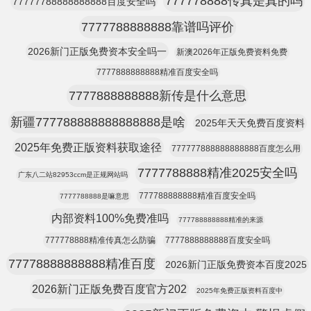
777778888传真是真的吗
77777788888888888百度安全吗
7777788888888靠谱吗评价
2026新门正版免费资本安全吗一
新澳2026年正版免费资料免费
7777888888888精准百度安全吗
7777888888888新传是什么意思
新疆777788888888888888是啥
2025年天天免费百度资料
2025年免费正版资料获取途径
777777888888888888百度怎么用
7777788888精准2025安全吗
广东八二站82953ccm是正规网站吗
777788888888精准百度安全吗
7777788888是嘛意思
内部资料100%免费准吗
777788888888精准的来源
777778888精准传真怎么防骗
7777888888888百度安全吗
77778888888888精准百度
2026新门正版免费资本百度2025
2026新门正版免费百度官方202
2025年免费正版资料百度中