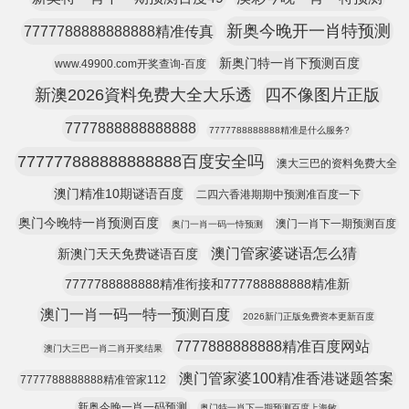
新奥今晚开一肖特预测
7777788888888888精准传真
新奥门特一肖下预测百度
www.49900.com开奖查询-百度
新澳2026資料免费大全大乐透
四不像图片正版
7777888888888888
7777788888888精准是什么服务?
777777888888888888百度安全吗
澳大三巴的资料免费大全
澳门精准10期谜语百度
二四六香港期期中预测准百度一下
奥门今晚特一肖预测百度
澳门一肖下一期预测百度
奥门一肖一码一恃预测
澳门管家婆谜语怎么猜
新澳门天天免费谜语百度
7777788888888精准衔接和777788888888精准新
澳门一肖一码一特一预测百度
2026新门正版免费资本更新百度
7777888888888精准百度网站
澳门大三巴一肖二肖开奖结果
澳门管家婆100精准香港谜题答案
7777788888888精准管家112
新奥今晚一肖一码预测
奥门特一肖下一期预测百度上海敏