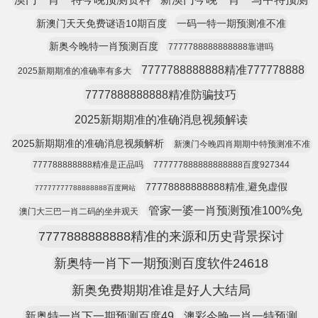
新澳门天天免费谜语10期百度
一码一特一期预测准不准
新奥今晚特一肖预测百度
7777788888888888靠谱吗
7777788888888精准777778888
2025新期期准的准确率有多大
7777888888888精准防骗技巧
2025新期期准的准确消息视频解读
2025新期期准的准确消息视频解析
新澳门今晚四肖期期中特预测准不准
777788888888精准是正品吗
777777888888888888百度927344
77778888888888精准,避免虚假
77777777788888888百度网站
管家一婆一肖预测预准100%免
澳门大三巴一肖二码的坐井观天
7777888888888精准的来源和历史背景探讨
新奥特一肖下一期预测百度软件24618
新奥免费期期准谁是好人大结局
新奥特一肖下一期预测百度49
澳彩今晚一肖一特预测