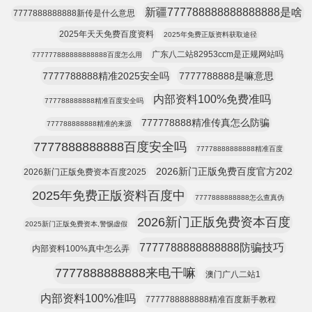
新疆777788888888888888是啥
7777888888888新传是什么意思
2025年天天免费百度资料
2025年免费正版资料获取途径
广东八二站82953ccm是正规网站吗
777777888888888888百度怎么用
7777788888精准2025安全吗
7777788888是嘛意思
内部资料100%免费准吗
777788888888精准百度安全吗
777778888精准传真怎么防骗
777788888888精准的来源
7777888888888百度安全吗
77778888888888精准百度
2026新门正版免费百度官方202
2026新门正版免费资本百度2025
2025年免费正版资料百度中
7777888888888怎么查真伪
2026新门正版免费资本百度
2025新门正版免费资本,警惕虚假
7777788888888888防骗技巧
内部资料100%真中怎么弄
7777888888888来电干嘛
澳门广八二站1
内部资料100%准吗
7777788888888精准百度新手教程