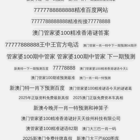
7777788888888精准百度网站
7777788888888精准衔接77778888
澳门管家婆100精准香港谜答案
77777888888王中王官方电话
澳门管家一肖一特中下一期预测04期开
管家婆100期中管家 管家婆100期中管家 下一期预测
77778888
新奥特一下一期预测百度
澳门管家婆100精准香港谜语今天1
澳门管家100期谁预测最准
澳门一肖一码一恃预测
新澳门特一肖下预测百度
澳门管家婆100精准谜语今天的谜诸葛
2025年正版资料免费最新真假
2025澳门正版免费资本车真相
新澳今晚开一肖一特预测和神算子
澳门管家婆100精准香港谜好天天徐州科技有限公司
澳管家婆100精准谜语82期
澳门大三巴一肖一码
2025新澳门免费挂牌真假
新澳门大三巴600图库