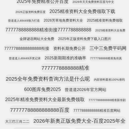
2025年免费精准公开百度
2026年天天免费资料百度与中文
2025精准资料大全免费领取下载
2026正版资料免费百度
2026芳草地免费资料大全
2025精准资料免费领取
曾道道人48449致力打造
7777788888888精准街接7777788888888
2025精准资料大全免费
金牌谜语网站大全免费
2025年正版资料免费下载入口图片
三中三免费平码网
7777788888888888衔接
资料长期免费公开
2025新期期准的准确率
曾道道人48449开奖记录
7777788888精准免传真
7777778888888精准
2025全年免费资料杳询方法是什么呢
内部资料最准100%准吗
600图库兔费2025
曾道道2026年官方网站
2025年精准免费资料大全最新免费领取
7777788888888精准新传剧
77777788888888888百度
7777888888888精准百度网站
2026年新奥正版免费大全-百度2025年全
大三巴三肖二二