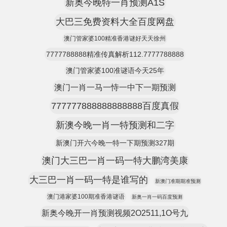
新奥今晚特一肖预测A1S
大巴三免费资料大全百度网盘
澳门管家婆100精准香港谜好天天徐州
7777788888精准传真解析112.7777788888
澳门管家婆100准谜语今天25年
澳门一肖一马一恃一中下一期预测
777777888888888888百度真假
新澳今晚一肖一特预测和二字
新澳门开六今晚一特一下期预测327期
澳门大三巴一肖一码一特大鹏湾美康
大三巴一肖一码一特是谁写的
新澳门准期期准预测
澳门港家婆100期准香港谜语
新奥一肖一码百度预测
新奥今晚开一肖预测视频2O2511,1O号九