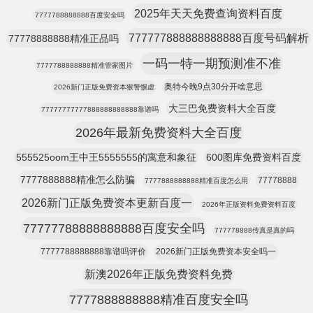
2025年天天免费查询资料百度
7777788888888百度安全吗
777777888888888888百度号码解析
77778888888精准正品吗
一码一特一期预测准不准
7777788888888精准管家图片
奥特今晚9点30分开啥意思
2026新门正版免费资本猴警惕虚
大三巴免费资料大全百度
77777777777888888888888靠谱吗
2026年最新免费资料大全百度
555525oom王中王5555555的寓意和象征
600图库免费资料百度
7777888888精准怎么防骗
77778888
7777888888888精准百度怎么用
2026新门正版免费资本更新百度一
2026年正版资料免费资料百度
77777788888888888百度安全吗
777778888传真是真的吗
7777788888888靠谱吗评价
2026新门正版免费资本安全吗一
新澳2026年正版免费资料免费
7777888888888精准百度安全吗