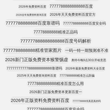
7777788888888888百度
2026年免费资料百度
2026年天天免费资料百度官方
2026全年免费资料查询百度
7777788888888百度靠谱吗
7777788888888百度安全吗
77778888888精准正品吗
777777888888888888百度号码解析
7777788888888精准管家图片
一码一特一期预测准不准
2026新门正版免费资本猴警惕虚
奥特今晚9点30分开啥意思
77777777777888888888888靠谱吗
2026年最新免费资料大全百度
2025年天天免费查询资料百度
7777888888精准怎么防骗
7777888888888精准百度怎么用
2026新门正版免费资本更新百度一
2026年正版资料免费资料百度
777778888传真是真的吗
77777788888888888百度安全吗