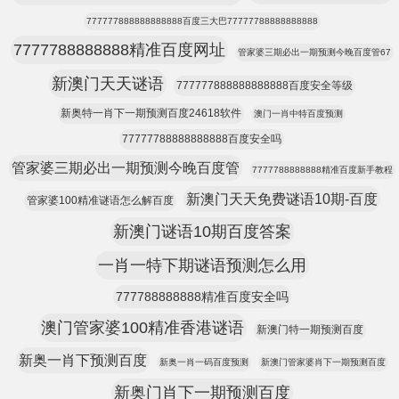
777777888888888888百度三大巴77777788888888888
7777788888888精准百度网址
管家婆三期必出一期预测今晚百度管67
新澳门天天谜语
777777888888888888百度安全等级
新奥特一肖下一期预测百度24618软件
澳门一肖中特百度预测
77777788888888888百度安全吗
管家婆三期必出一期预测今晚百度管
7777788888888精准百度新手教程
新澳门天天免费谜语10期-百度
管家婆100精准谜语怎么解百度
新澳门谜语10期百度答案
一肖一特下期谜语预测怎么用
777788888888精准百度安全吗
澳门管家婆100精准香港谜语
新澳门特一期预测百度
新奥一肖下预测百度
新奥一肖一码百度预测
新澳门管家婆肖下一期预测百度
新奥门肖下一期预测百度