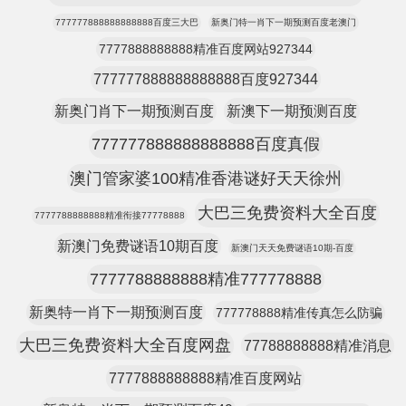
777777888888888888百度三大巴
新奥门特一肖下一期预测百度老澳门
7777888888888精准百度网站927344
777777888888888888百度927344
新奥门肖下一期预测百度
新澳下一期预测百度
777777888888888888百度真假
澳门管家婆100精准香港谜好天天徐州
大巴三免费资料大全百度
7777788888888精准衔接77778888
新澳门免费谜语10期百度
新澳门天天免费谜语10期-百度
7777788888888精准777778888
新奥特一肖下一期预测百度
777778888精准传真怎么防骗
大巴三免费资料大全百度网盘
77788888888精准消息
7777888888888精准百度网站