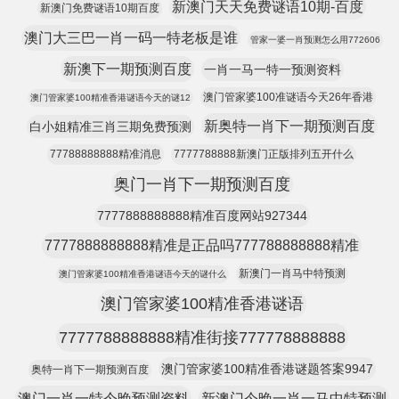
新澳门天天免费谜语10期-百度
新澳门免费谜语10期百度
澳门大三巴一肖一码一特老板是谁
管家一婆一肖预测怎么用772606
新澳下一期预测百度
一肖一马一特一预测资料
澳门管家婆100准谜语今天26年香港
澳门管家婆100精准香港谜语今天的谜12
新奥特一肖下一期预测百度
白小姐精准三肖三期免费预测
77788888888精准消息
7777788888新澳门正版排列五开什么
奥门一肖下一期预测百度
7777888888888精准百度网站927344
7777888888888精准是正品吗777788888888精准
新澳门一肖马中特预测
澳门管家婆100精准香港谜语今天的谜什么
澳门管家婆100精准香港谜语
7777788888888精准街接777778888888
澳门管家婆100精准香港谜题答案9947
奥特一肖下一期预测百度
澳门一肖一特今晚预测资料
新澳门今晚一肖一马中特预测