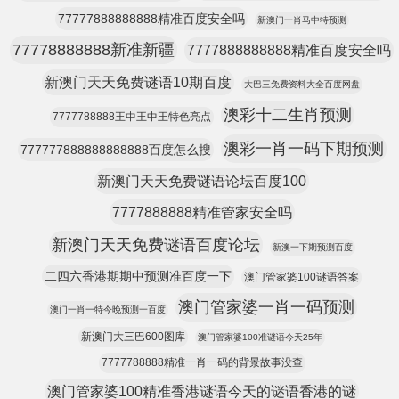
77777888888888精准百度安全吗
新澳门一肖马中特预测
77778888888新准新疆
7777888888888精准百度安全吗
新澳门天天免费谜语10期百度
大巴三免费资料大全百度网盘
澳彩十二生肖预测
7777788888王中王中王特色亮点
澳彩一肖一码下期预测
777777888888888888百度怎么搜
新澳门天天免费谜语论坛百度100
7777888888精准管家安全吗
新澳门天天免费谜语百度论坛
新澳一下期预测百度
二四六香港期期中预测准百度一下
澳门管家婆100谜语答案
澳门管家婆一肖一码预测
澳门一肖一特今晚预测一百度
新澳门大三巴600图库
澳门管家婆100准谜语今天25年
7777788888精准一肖一码的背景故事没查
澳门管家婆100精准香港谜语今天的谜语香港的谜