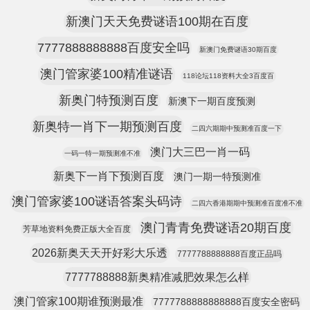
新澳门天天免费谜语100期在百度
7777888888888百度安全吗
新澳门免费谜语30期百度
澳门管家婆100精准谜语
118论坛118资料大全3百度百
新奥门特预测百度
新澳下一期百度预测
新奥特一肖下一期预测百度
二四六期期中预测准百度一下
澳门大三巴一肖一码
一码一特一期预测准不准
新奥下一肖下预测百度
澳门一期一特预测准
澳门管家婆100谜语答案头码诗
二四六香港期期中预测准百度准不准
澳门青青免费谜语20期百度
芳草地资料免费正版大全百度
2026新奥天天开好彩大乐透
7777788888888百度正品吗
7777788888新奥精准减肥效果怎么样
澳门管家100期谁预测最准
7777788888888888百度安全密码