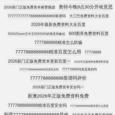
奥特今晚9点30分开啥意思
2026新门正版免费资本猴警惕虚
77777777777888888888888靠谱吗
大三巴免费资料大全百度
2026年最新免费资料大全百度
600图库免费资料百度
555525oom王中王5555555的寓意和象征
7777888888精准怎么防骗
7777888888888精准百度怎么用
77778888
2026新门正版免费资本更新百度一
2026年正版资料免费资料百度
777778888传真是真的吗
77777788888888888百度安全吗
7777788888888靠谱吗评价
2026新门正版免费资本安全吗一
新澳2026年正版免费资料免费
7777888888888精准百度安全吗
7777888888888新传是什么意思
新疆777788888888888888是啥