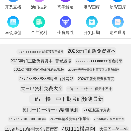
开奖直播
澳门挂牌
高手解迷
港彩图库
澳彩图库
马会原创
全年资料
生肖属性
开奖日期
彩料世界
2025新门正版免费资本
7777788888888精准百度新手教程
2025新门正版免费资本_警惕虚假
7777788888888888百度结果
2025新期期准的准确的消息视频
2025年天天免费资料百度官力重点解读
7777788888888精准百度网站
2026正版免费资料百度
大三巴资料免费大全
一肖一中一特一中预测准不准
一码一特一中下期号码预测最新
奥门一肖一特一码精准预测
600正版图库免费
2025年精准资料获取渠道
777777778888888888精准
2026免费正版资料大全
481111横富网
118论坛118资料大全3百度百
大三巴一尚一特