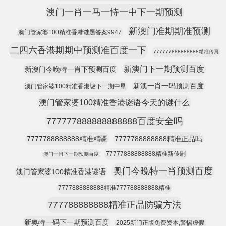
澳门一肖一马一恃一中下一期预测
新澳门准期期准预测
澳门管家婆100精准香港谜题答案9947
二四六香港期期中预测准百度一下
777777888888888精准传真
新澳门下一期预测百度
新澳门今晚特一肖下预测百度
新澳一肖一码预测百度
澳门管家婆100精准香港谜下一期中垦
澳门管家婆100精准香港谜语今天的谜什么
777777888888888888百度安全吗
7777788888888精准精疆
7777788888888精准正品吗
77777888888888精准新传剧
澳门一肖下一期预测百度
奥门今晚特一肖预测百度
澳门管家婆100精准香港谜语
7777888888888精准777788888888精准
777788888888精准正品防骗方法
新奥特一码下一期预测百度
2025新门正版免费资本,警惕虚假