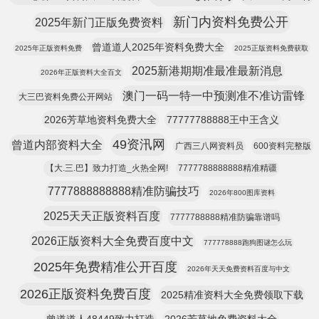
新门内资料免费公开
2025年新门正版免费资料
曾道道人2025年资料免费大全
2025年正版资料免费
2025正版资料免费获取
2025新港期期准最准最新消息
2026年正版资料大全百文
澳门一码一特一中预测准不准访雷锋
大三巴资料免费公开网站
2026芳草地资料免费大全
77777788888王中王含义
49资汛网
曾道内部资料大全
广西三八网资料员
600资料完整版
【大.三.巴】致力打造_火热全网!
7777788888888精准精疆
7777888888888精准防骗技巧
2026年800图库资料
2025天天正版资料百度
7777788888精准防骗靠谱吗
2026正版资料大全免费百度中文
777778888跑狗图谜怎么玩
2025年免费精准公开百度
2026年天天免费资料百度与中文
2026正版资料免费百度
2025精准资料大全免费领取下载