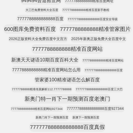
949494曾道救世网
7777788888888精准百度网址
大三巴免费资料大全百度
7777788888888精准百度新手教程
7777788888888888百度
777777888888888888百度安全等级
600图库免费资料百度
7777788888888精准管家图片
2026正版资料大全免费百度中文宫方
2025年新奥正版免费大全百度中文
7777788888888精准百度网站
新澳天天谜语10期百度百科大全
7777888888888精准百度网站
7777888888888精准百度网站怎么用
777777888888888888百度
管家婆100精准谜语怎么解百度
7777788888精准传真解析112.7777788888
777777888888888888百度三大巴
新奥门特一肖下一期预测百度老澳门
777777888888888888百度927344
7777888888888精准百度网站927344
新奥门肖下一期预测百度
新澳下一期预测百度
777777888888888888百度真假