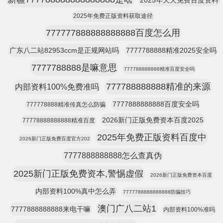
2025年天天免费百度资料
2025年免费正版资料获取途径
777777888888888888百度怎么用
广东八二站82953ccm是正规网站吗
7777788888精准2025安全吗
7777788888是嘛意思
777788888888精准百度安全吗
777788888888精准的来源
内部资料100%免费准吗
7777888888888百度安全吗
777778888精准传真怎么防骗
2026新门正版免费资本百度2025
77778888888888精准百度
2025年免费正版资料百度中
2026新门正版免费百度官方202
7777888888888怎么查真伪
2025新门正版免费资本,警惕虚假
2026新门正版免费资本百度
内部资料100%真中怎么弄
7777788888888888防骗技巧
澳门广八二站1
7777888888888来电干嘛
内部资料100%准吗