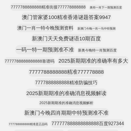
7777788888888精准街接777778888888
奥特一肖下一期预测百度
澳门管家婆100精准香港谜题答案9947
澳门一肖一特今晚预测资料
新澳门今晚一肖一马中特预测
新澳门天天免费谜语10期百度
一码一特一期预测准不准
新奥今晚特一肖预测百度
2025新期期准的准确率有多大
7777788888888888靠谱吗
7777788888888精准777778888
7777888888888精准防骗技巧
2025新期期准的准确消息视频解读
2025新期期准的准确消息视频解析
新澳门今晚四肖期期中特预测准不准
777777888888888888百度927344
777788888888精准是正品吗