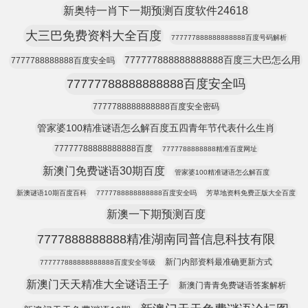
新奥特一肖下一期预测百度软件24618
大三巴免费资料大全百度
777777888888888888百度号码解析
777777888888888888百度三大巴怎么用
7777788888888百度安全吗
77777788888888888百度安全吗
7777788888888888百度安全密码
管家婆100精准谜语怎么解百度五四青年节代表什么生肖
77777788888888888百度
7777788888888精准百度网址
新澳门免费谜语30期百度
管家婆100精准谜语怎么解百度
新澳谜语10期百度百科
7777788888888888百度安全吗
芳草地资料免费正版大全百度
新澳一下期预测百度
7777888888888精准湖南同普信息科技有限
新门内部资料最准确更新方式
777777888888888888百度安全等级
新澳门天天精准大全谜语王子
新澳门青青免费谜语答案解析