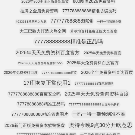
800图库2026免费资料
2026年800图库正版最新章节
挂牌之全篇免费资料
777788888888精准防骗技巧
777777888888精准
4933333凤凰网之九龙
一码一特预测免费
大三巴致力打造火热全网
芳草地资料免费正版大全百度
777788888888精准是正品吗
2026年天天免费资料百度官方
2025年天免费资料百度
2025年天免费资料百度官方
2026年天天免费资料百度和5555
2026全年免费资料查询百度
2026年免费资料百度
7777788888888888百度
17库恢复正常使用1
7777788888888百度靠谱吗
2025年天天免费查询资料百度
7777788888888百度安全吗
77778888888精准正品吗
777777888888888888百度号码解析
一码一特一期预测准不准
7777788888888精准管家图片
奥特今晚9点30分开啥意思
2026新门正版免费资本猴警惕虚