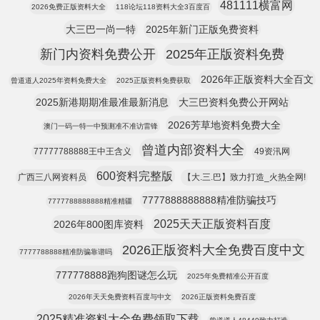
481111横富网
2026免费正版资料大全
118论坛118资料大全3百度百
大三巴一尚一特
2025年新门正版免费资料
新门内资料免费公开
2025年正版资料免费
2026年正版资料大全百文
曾道道人2025年资料免费大全
2025正版资料免费获取
2025新港期期准最准最新消息
大三巴资料免费公开网站
2026芳草地资料免费大全
澳门一码一特一中预测准不准访雷锋
曾道内部资料大全
77777788888王中王含义
49资汛网
600资料完整版
广西三八网资料员
【大.三.巴】致力打造_火热全网!
7777888888888精准防骗技巧
7777788888888精准精疆
2025天天正版资料百度
2026年800图库资料
2026正版资料大全免费百度中文
7777788888精准防骗靠谱吗
777778888跑狗图谜怎么玩
2025年免费精准公开百度
2026年天天免费资料百度与中文
2026正版资料免费百度
2025精准资料大全免费领取下载