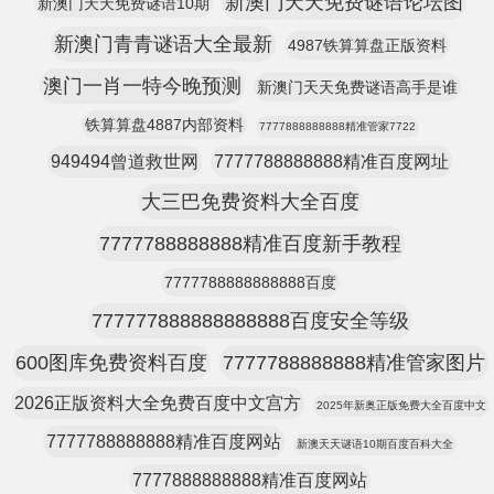
新澳门天天免费谜语论坛图
新澳门天天免费谜语10期
新澳门青青谜语大全最新
4987铁算算盘正版资料
澳门一肖一特今晚预测
新澳门天天免费谜语高手是谁
铁算算盘4887内部资料
7777888888888精准管家7722
949494曾道救世网
7777788888888精准百度网址
大三巴免费资料大全百度
7777788888888精准百度新手教程
7777788888888888百度
777777888888888888百度安全等级
600图库免费资料百度
7777788888888精准管家图片
2026正版资料大全免费百度中文宫方
2025年新奥正版免费大全百度中文
7777788888888精准百度网站
新澳天天谜语10期百度百科大全
7777888888888精准百度网站