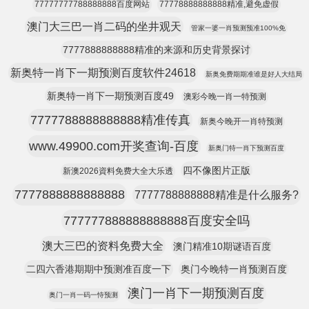
77777777788888888百度网站
77778888888888精准,避免虚假
澳门大三巴一肖二码的坐井观天
管家一婆一肖预测预准100%免
7777888888888精准的来源和历史背景探讨
新奥特一肖下一期预测百度软件24618
新奥免费期期准谁是好人大结局
新奥特一肖下一期预测百度49
澳彩今晚一肖一特预测
7777788888888888精准传真
新奥今晚开一肖特预测
www.49900.com开奖查询-百度
新奥门特一肖下预测百度
四不像图片正版
新澳2026資料免费大全大乐透
7777888888888888
7777788888888精准是什么服务?
777777888888888888百度安全吗
澳大三巴的资料免费大全
澳门精准10期谜语百度
二四六香港期期中预测准百度一下
奥门今晚特一肖预测百度
澳门一肖下一期预测百度
奥门一肖一码一恃预测