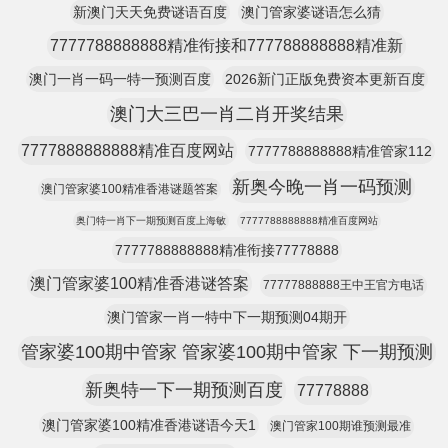
新澳门天天免费谜语百度
澳门管家婆谜语怎么猜
7777788888888精准衔接和777788888888精准新
澳门一肖一码一特一预测百度
2026新门正版免费资本更新百度
澳门大三巴一肖二肖开奖结果
7777888888888精准百度网站
7777788888888精准管家112
新奥今晚一肖一码预测
澳门管家婆100精准香港谜题答案
奥门特一肖下一期预测百度上海敏
7777788888888精准百度网站
7777788888888精准衔接77778888
澳门管家婆100精准香港谜答案
77777888888王中王官方电话
澳门管家一肖一特中下一期预测04期开
管家婆100期中管家 管家婆100期中管家 下一期预测
新奥特一下一期预测百度
77778888
澳门管家婆100精准香港谜语今天1
澳门管家100期谁预测最准