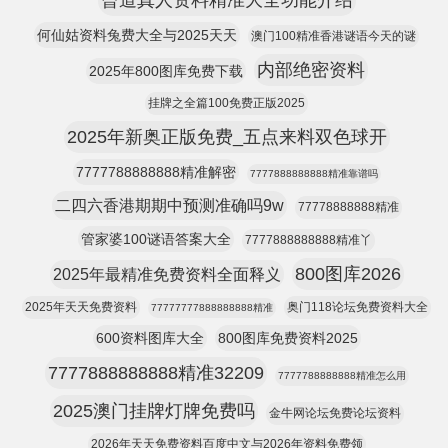
曾道真人资料精准大全功能介绍
何仙姑资料兔费大全与2025天天
澳门100精准香港谜语今天的谜
内部绝密资料
2025年800图库免费下载
挂牌之全篇100免费正版2025
2025年新奥正版免费_五点来料双色球开
7777788888888精准解密
7777888888888精准靠谱吗
二四六香港期期中预测准确吗9w
77778888888精准
管家婆100谜语答案大全
7777888888888精准丫
800图库2026
2025年最精准免费资料全面释义
2025年天天免费资料
奥门118论坛免费资料大全
77777777888888888精准
600资料图库大全
800图库免费资料2025
7777888888888精准32209
7777788888888精准怎么用
2025澳门挂牌灯牌免费吗
金牛网论坛免费论坛资料
2026年天天免费资料百度中文与2026年资料免费领