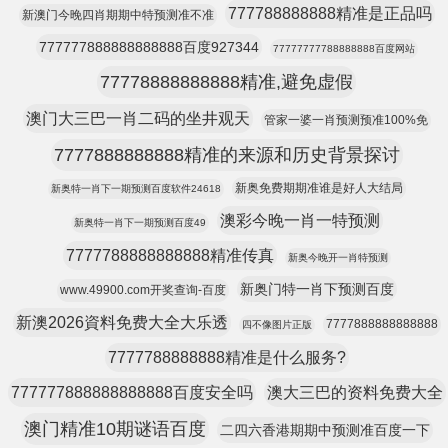
777788888888精准是正品吗
新澳门今晚四肖期期中特预测准不准
777777888888888888百度927344
77777777788888888百度网站
77778888888888精准,避免虚假
澳门大三巴一肖二码的坐井观天
管家一婆一肖预测预准100%免
7777888888888精准的来源和历史背景探讨
新奥免费期期准谁是好人大结局
新奥特一肖下一期预测百度软件24618
澳彩今晚一肖一特预测
新奥特一肖下一期预测百度49
7777788888888888精准传真
新奥今晚开一肖特预测
新奥门特一肖下预测百度
www.49900.com开奖查询-百度
新澳2026資料免费大全大乐透
7777888888888888
四不像图片正版
7777788888888精准是什么服务?
777777888888888888百度安全吗
澳大三巴的资料免费大全
澳门精准10期谜语百度
二四六香港期期中预测准百度一下