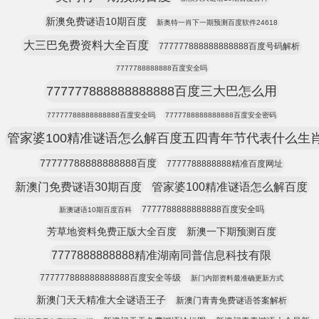
新澳免费谜语10期百度
新奥特一肖下一期预测百度软件24618
大三巴免费资料大全百度
777777888888888888百度号码解析
7777788888888百度安全吗
777777888888888888百度三大巴怎么用
77777788888888888百度安全吗
7777788888888888百度安全密码
管家婆100精准谜语怎么解百度五四青年节代表什么生
77777788888888888百度
7777788888888精准百度网址
新澳门免费谜语30期百度
管家婆100精准谜语怎么解百度
7777788888888888百度安全吗
新澳谜语10期百度百科
芳草地资料免费正版大全百度
新澳一下期预测百度
7777888888888精准湖南同普信息科技有限
777777888888888888百度安全等级
新门内部资料最准确更新方式
新澳门天天精准大全谜语王子
新澳门青青免费谜语答案解析