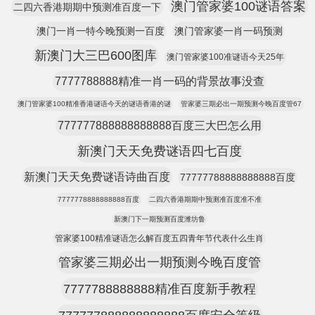
澳门管家婆100谜语答案
二四六香港期期中预测准百度一下
澳门一肖一特今晚预测一百度
澳门管家婆一肖一码预测
新澳门大三巴600图库
澳门管家婆100准谜语今天25年
7777788888精准一肖一码的背景故事没查
澳门管家婆100精准香港谜语今天的谜语香港的谜
管家婆三期必出一期预测今晚百度管67
777777888888888888百度三大巴怎么用
新澳门天天免费谜语四七百度
新澳门天天免费谜语诗曲百度
77777788888888888百度
7777778888888888百度
二四六香港期期中预测准百度准不准
新澳门下一期预测百度潍坊鲁
管家婆100精准谜语怎么解百度五四青年节代表什么生肖
管家婆三期必出一期预测今晚百度管
7777788888888精准百度新手教程