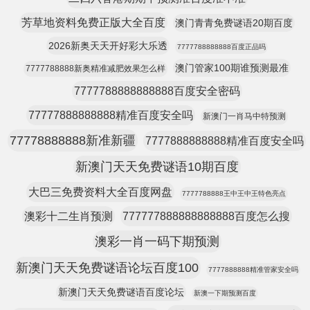
芳草地资料免费正版大全百度
澳门青青免费谜语20期百度
2026新奥天天开好彩大乐透
7777788888888百度正品吗
澳门管家100期谁预测最准
7777788888新奥精准减肥效果怎么样
7777788888888888百度安全密码
77777888888888精准百度安全吗
新澳门一肖马中特预测
77778888888新准新疆
7777888888888精准百度安全吗
新澳门天天免费谜语10期百度
大巴三免费资料大全百度网盘
7777788888王中王中王特色亮点
澳彩十二生肖预测
777777888888888888百度怎么搜
澳彩一肖一码下期预测
新澳门天天免费谜语论坛百度100
7777888888精准管家安全吗
新澳门天天免费谜语百度论坛
新澳一下期预测百度