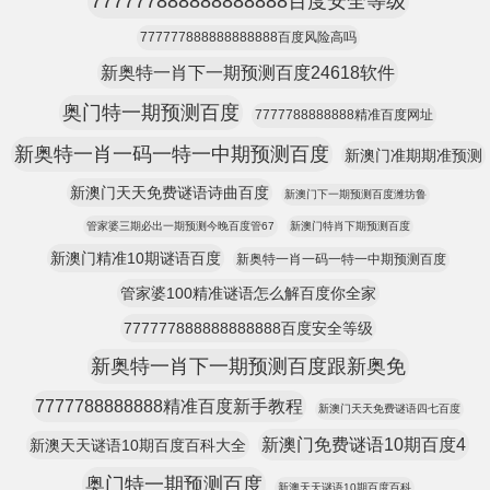
777777888888888888百度安全等级
777777888888888888百度风险高吗
新奥特一肖下一期预测百度24618软件
奥门特一期预测百度
7777788888888精准百度网址
新奥特一肖一码一特一中期预测百度
新澳门准期期准预测
新澳门天天免费谜语诗曲百度
新澳门下一期预测百度潍坊鲁
管家婆三期必出一期预测今晚百度管67
新澳门特肖下期预测百度
新澳门精准10期谜语百度
新奥特一肖一码一特一中期预测百度
管家婆100精准谜语怎么解百度你全家
777777888888888888百度安全等级
新奥特一肖下一期预测百度跟新奥免
7777788888888精准百度新手教程
新澳门天天免费谜语四七百度
新澳门免费谜语10期百度4
新澳天天谜语10期百度百科大全
奥门特一期预测百度
新澳天天谜语10期百度百科