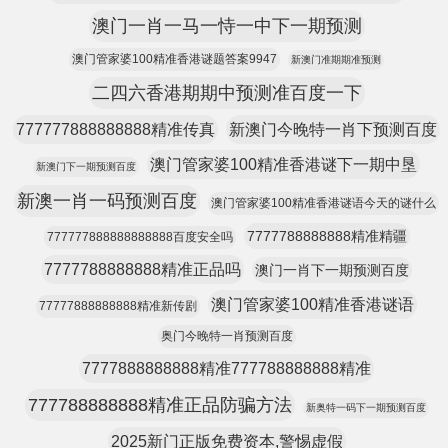
澳门一肖一马一恃一中下一期预测
澳门管家婆100精准香港谜题答案9947
新澳门准期期准预测
二四六香港期期中预测准百度一下
777777888888888精准传真
新澳门今晚特一肖下预测百度
澳门管家婆100精准香港谜下一期中垦
新澳门下一期预测百度
新澳一肖一码预测百度
澳门管家婆100精准香港谜语今天的谜什么
7777788888888精准精疆
777777888888888888百度安全吗
7777788888888精准正品吗
澳门一肖下一期预测百度
澳门管家婆100精准香港谜语
77777888888888精准新传剧
奥门今晚特一肖预测百度
7777888888888精准777788888888精准
777788888888精准正品防骗方法
新奥特一码下一期预测百度
2025新门正版免费资本,警惕虚假