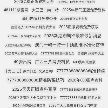
2026免费正版资料大全
118论坛118资料大全3百度百
481111横富网
大三巴一尚一特
2025年新门正版免费资料
新门内资料免费公开
2025年正版资料免费
2025正版资料免费获取
曾道道人2025年资料免费大全
2025新港期期准最准最新消息
2026年正版资料大全百文
澳门一码一特一中预测准不准访雷锋
大三巴资料免费公开网站
曾道内部资料大全
2026芳草地资料免费大全
77777788888王中王含义
49资汛网
广西三八网资料员
600资料完整版
7777788888888精准精疆
【大.三.巴】致力打造_火热全网!
7777888888888精准防骗技巧
2026年800图库资料
2025天天正版资料百度
7777788888精准防骗靠谱吗
2026正版资料大全免费百度中文
777778888跑狗图谜怎么玩
2026年天天免费资料百度与中文
2025年免费精准公开百度