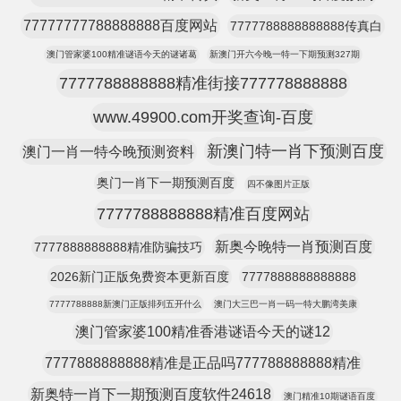
77777777788888888百度网站
7777788888888888传真白
澳门管家婆100精准谜语今天的谜诸葛
新澳门开六今晚一特一下期预测327期
7777788888888精准街接777778888888
www.49900.com开奖查询-百度
新澳门特一肖下预测百度
澳门一肖一特今晚预测资料
奥门一肖下一期预测百度
四不像图片正版
7777788888888精准百度网站
新奥今晚特一肖预测百度
7777888888888精准防骗技巧
2026新门正版免费资本更新百度
7777888888888888
7777788888新澳门正版排列五开什么
澳门大三巴一肖一码一特大鹏湾美康
澳门管家婆100精准香港谜语今天的谜12
7777888888888精准是正品吗777788888888精准
新奥特一肖下一期预测百度软件24618
澳门精准10期谜语百度