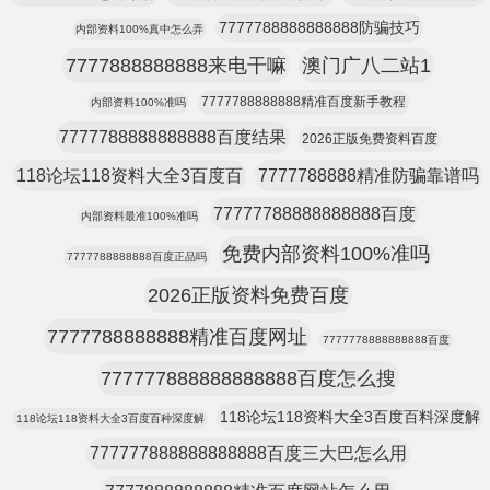
7777788888888888防骗技巧
内部资料100%真中怎么弄
7777888888888来电干嘛
澳门广八二站1
7777788888888精准百度新手教程
内部资料100%准吗
7777788888888888百度结果
2026正版免费资料百度
118论坛118资料大全3百度百
7777788888精准防骗靠谱吗
77777788888888888百度
内部资料最准100%准吗
免费内部资料100%准吗
7777788888888百度正品吗
2026正版资料免费百度
7777788888888精准百度网址
7777778888888888百度
777777888888888888百度怎么搜
118论坛118资料大全3百度百料深度解
118论坛118资料大全3百度百种深度解
777777888888888888百度三大巴怎么用