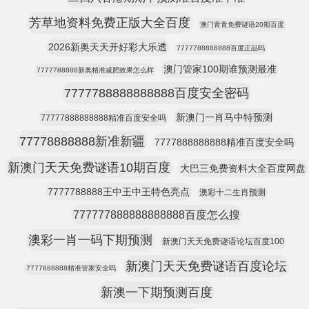
芳草地资料免费正版大全百度
澳门青青免费谜语20期百度
2026新奥天天开好彩大乐透
7777788888888百度正品吗
澳门管家100期谁预测最准
7777788888新奥精准减肥效果怎么样
7777788888888888百度安全密码
新澳门一肖马中特预测
77777888888888精准百度安全吗
77778888888新准新疆
7777888888888精准百度安全吗
新澳门天天免费谜语10期百度
大巴三免费资料大全百度网盘
7777788888王中王中王特色亮点
澳彩十二生肖预测
777777888888888888百度怎么搜
澳彩一肖一码下期预测
新澳门天天免费谜语论坛百度100
新澳门天天免费谜语百度论坛
7777888888精准管家安全吗
新澳一下期预测百度