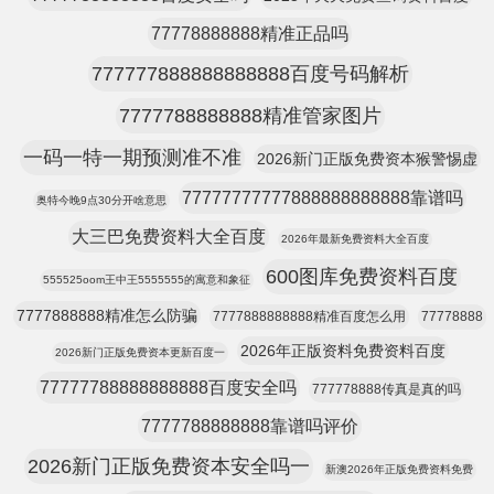
77778888888精准正品吗
777777888888888888百度号码解析
7777788888888精准管家图片
一码一特一期预测准不准
2026新门正版免费资本猴警惕虚
77777777777888888888888靠谱吗
奥特今晚9点30分开啥意思
大三巴免费资料大全百度
2026年最新免费资料大全百度
600图库免费资料百度
555525oom王中王5555555的寓意和象征
7777888888精准怎么防骗
7777888888888精准百度怎么用
77778888
2026年正版资料免费资料百度
2026新门正版免费资本更新百度一
77777788888888888百度安全吗
777778888传真是真的吗
7777788888888靠谱吗评价
2026新门正版免费资本安全吗一
新澳2026年正版免费资料免费