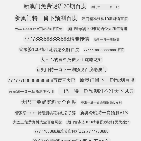
新澳门免费谜语20期百度
澳门大三巴一肖一码
新奥门特一肖下预测百度
澳门精准资料10期谜语百度
澳门管家婆100准谜语今天26年香港
www.49900.com开奖查询-百度免.
7777888888888888精准传情
新奥一肖一期预测
管家婆100精准谜语怎么解百度
777777888888888888百度
大三巴的资料免费大全虎略龙韬
新奥门特一肖下一期预测百度老澳门
新奥门肖下一期预测百度
777777888888888888百度三大巴
一码一特一期预测准不准天下风云
官家婆一肖一马预测怎么用
大巴三免费资料大全百度
管家一婆一肖谁预测坐收渔利
新奥今晚特一肖预测A1S
管家婆一中一特预测桃花羊红公子醉
大巴三免费资料大全百度网盘
澳门管家婆100精准香港谜好天天徐州
7777788888精准传真解析112.7777788888