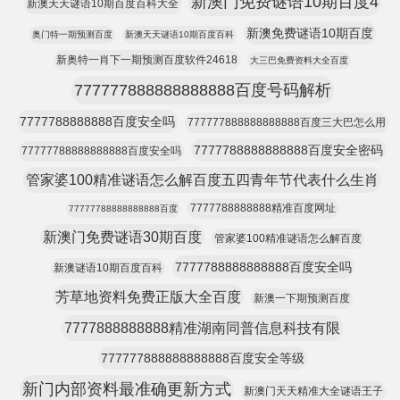
新澳门免费谜语10期百度4
新澳天天谜语10期百度百科大全
新澳免费谜语10期百度
奥门特一期预测百度
新澳天天谜语10期百度百科
新奥特一肖下一期预测百度软件24618
大三巴免费资料大全百度
777777888888888888百度号码解析
7777788888888百度安全吗
777777888888888888百度三大巴怎么用
7777788888888888百度安全密码
77777788888888888百度安全吗
管家婆100精准谜语怎么解百度五四青年节代表什么生肖
7777788888888精准百度网址
77777788888888888百度
新澳门免费谜语30期百度
管家婆100精准谜语怎么解百度
7777788888888888百度安全吗
新澳谜语10期百度百科
芳草地资料免费正版大全百度
新澳一下期预测百度
7777888888888精准湖南同普信息科技有限
777777888888888888百度安全等级
新门内部资料最准确更新方式
新澳门天天精准大全谜语王子