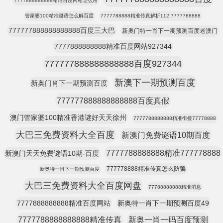
7777888888888精准百度网站怎么用
管家婆100精准谜语怎么解百度
7777788888精准传真解析112.7777788888
777777888888888888百度三大巴
新奥门特一肖下一期预测百度老澳门
7777888888888精准百度网站927344
777777888888888888百度927344
新澳下一期预测百度
新奥门肖下一期预测百度
777777888888888888百度真假
澳门管家婆100精准香港谜好天天徐州
7777788888888精准衔接77778888
大巴三免费资料大全百度
新澳门免费谜语10期百度
7777788888888精准777778888
新澳门天天免费谜语10期-百度
777778888精准传真怎么防骗
新奥特一肖下一期预测百度
大巴三免费资料大全百度网盘
77788888888精准消息
7777888888888精准百度网站
新奥特一肖下一期预测百度49
7777788888888888精准传真
新奥一肖一码百度预测