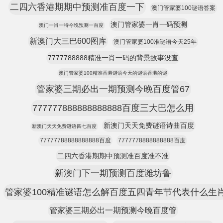
二四六香港期期中预测准百度一下
澳门管家婆100谜语答案
澳门管家婆一肖一码预测
澳门一肖一特今晚预测一百度
新澳门大三巴600图库
澳门管家婆100准谜语今天25年
7777788888精准一肖一码的背景故事没查
澳门管家婆100精准香港谜语今天的谜语香港的谜
管家婆三期必出一期预测今晚百度管67
777777888888888888百度三大巴怎么用
新澳门天天免费谜语诗曲百度
新澳门天天免费谜语四七百度
77777788888888888百度
7777778888888888百度
二四六香港期期中预测准百度准不准
新澳门下一期预测百度潍坊鲁
管家婆100精准谜语怎么解百度五四青年节代表什么生
管家婆三期必出一期预测今晚百度管