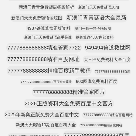
新澳门青青免费谜语答案解析
新澳门天天免费谜语10期
新澳门青青谜语大全最新
新澳门天天免费谜语论坛图
4987铁算算盘正版资料
澳门一肖一特今晚预测
新澳门天天免费谜语高手是谁
铁算算盘4887内部资料
7777888888888精准管家7722
949494曾道救世网
7777788888888精准百度网址
大三巴免费资料大全百度
7777788888888精准百度新手教程
7777788888888888百度
600图库免费资料百度
777777888888888888百度安全等级
7777788888888精准管家图片
2026正版资料大全免费百度中文宫方
2025年新奥正版免费大全百度中文
7777788888888精准百度网站
新澳天天谜语10期百度百科大全
7777888888888精准百度网站
777777888888888888百度