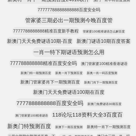
澳门一肖中特百度预测
77777788888888888百度安全吗
管家婆三期必出一期预测今晚百度管
7777788888888精准百度新手教程
管家婆100精准谜语怎么解百度
新澳门天天免费谜语10期-百度
新澳门谜语10期百度答案
一肖一特下期谜语预测怎么用
777788888888精准百度安全吗
澳门管家婆100精准香港谜语
新澳门特一期预测百度
新奥一肖下预测百度
新奥一肖一码百度预测
新澳门管家婆肖下一期预测百度
新奥门肖下一期预测百度
新澳门天天免费谜语100期在百度
7777888888888百度安全吗
新澳门免费谜语30期百度
118论坛118资料大全3百度百
澳门管家婆100精准谜语
新奥门特预测百度
新奥特一肖下一期预测百度
新澳下一期百度预测