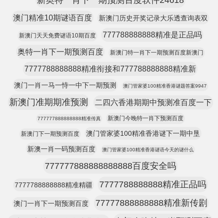
新奥特一肖下一期预测百度软件24618
澳门精准10期谜语百度
新澳门历史开奖记录大乐透查询表双
777788888888精准是正品吗
新澳门天天免费谜语10期百度
奥特一肖下一期预测百度
新澳门特一肖下一期预测百度新澳门
7777788888888精准衔接和777788888888精准新
澳门一肖一马一恃一中下一期预测
澳门管家婆100精准香港谜题答案9947
新澳门准期期准预测
二四六香港期期中预测准百度一下
新澳门今晚特一肖下预测百度
777777888888888精准传真
澳门管家婆100精准香港谜下一期中垦
新澳门下一期预测百度
新澳一肖一码预测百度
澳门管家婆100精准香港谜语今天的谜什么
777777888888888888百度安全吗
7777788888888精准正品吗
7777788888888精准精疆
77777888888888精准新传剧
澳门一肖下一期预测百度