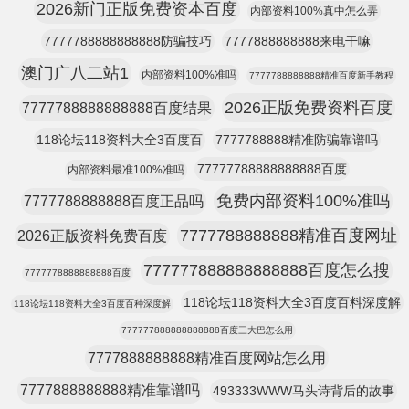
2026新门正版免费资本百度
内部资料100%真中怎么弄
7777788888888888防骗技巧
7777888888888来电干嘛
澳门广八二站1
内部资料100%准吗
7777788888888精准百度新手教程
2026正版免费资料百度
7777788888888888百度结果
118论坛118资料大全3百度百
7777788888精准防骗靠谱吗
77777788888888888百度
内部资料最准100%准吗
免费内部资料100%准吗
7777788888888百度正品吗
7777788888888精准百度网址
2026正版资料免费百度
777777888888888888百度怎么搜
7777778888888888百度
118论坛118资料大全3百度百料深度解
118论坛118资料大全3百度百种深度解
777777888888888888百度三大巴怎么用
7777888888888精准百度网站怎么用
7777888888888精准靠谱吗
493333WWW马头诗背后的故事