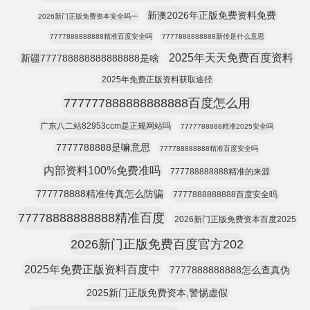
新澳2026年正版免费资料免费
2026新门正版免费资本安全吗一
7777888888888精准百度安全吗
7777888888888新传是什么意思
2025年天天免费百度资料
新疆777788888888888888是啥
2025年免费正版资料获取途径
777777888888888888百度怎么用
广东八二站82953ccm是正规网站吗
7777788888精准2025安全吗
7777788888是嘛意思
777788888888精准百度安全吗
内部资料100%免费准吗
777788888888精准的来源
777778888精准传真怎么防骗
7777888888888百度安全吗
77778888888888精准百度
2026新门正版免费资本百度2025
2026新门正版免费百度官方202
2025年免费正版资料百度中
7777888888888怎么查真伪
2025新门正版免费资本,警惕虚假