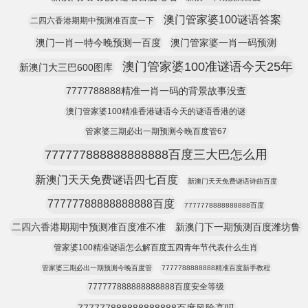
澳门管家婆100谜语答案
二四六香港期期中预测准百度一下
澳门一肖一特今晚预测一百度
澳门管家婆一肖一码预测
澳门管家婆100准谜语今天25年
新澳门大三巴600图库
7777788888精准一肖一码的背景故事没查
澳门管家婆100精准香港谜语今天的谜语香港的谜
管家婆三期必出一期预测今晚百度管67
777777888888888888百度三大巴怎么用
新澳门天天免费谜语四七百度
新澳门天天免费谜语诗曲百度
77777788888888888百度
7777778888888888百度
二四六香港期期中预测准百度准不准
新澳门下一期预测百度潍坊鲁
管家婆100精准谜语怎么解百度五四青年节代表什么生肖
管家婆三期必出一期预测今晚百度管
7777788888888精准百度新手教程
777777888888888888百度安全等级