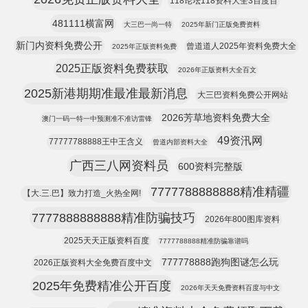
118论坛118资料大全3百度百
481111横富网
大三巴一尚一特
2025年新门正版免费资料
新门内资料免费公开
曾道道人2025年资料免费大全
2025年正版资料免费
2025正版资料免费获取
2026年正版资料大全百文
2025新港期期准最准最新消息
大三巴资料免费公开网站
2026芳草地资料免费大全
澳门一码一特一中预测准不准访雷锋
49资汛网
77777788888王中王含义
曾道内部资料大全
广西三八网资料员
600资料完整版
7777788888888精准精疆
【大.三.巴】致力打造_火热全网!
7777888888888精准防骗技巧
2026年800图库资料
2025天天正版资料百度
7777788888精准防骗靠谱吗
777778888跑狗图谜怎么玩
2026正版资料大全免费百度中文
2025年免费精准公开百度
2026年天天免费资料百度与中文