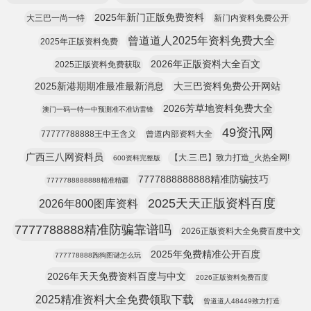
2025年新门正版免费资料
大三巴一尚一特
新门内资料免费公开
曾道道人2025年资料免费大全
2025年正版资料免费
2026年正版资料大全百文
2025正版资料免费获取
2025新港期期准最准最新消息
大三巴资料免费公开网站
2026芳草地资料免费大全
澳门一码一特一中预测准不准访雷锋
49资汛网
77777788888王中王含义
曾道内部资料大全
广西三八网资料员
【大.三.巴】致力打造_火热全网!
600资料完整版
7777888888888精准防骗技巧
7777788888888精准精疆
2025天天正版资料百度
2026年800图库资料
7777788888精准防骗靠谱吗
2026正版资料大全免费百度中文
2025年免费精准公开百度
777778888跑狗图谜怎么玩
2026年天天免费资料百度与中文
2026正版资料免费百度
2025精准资料大全免费领取下载
曾道道人48449致力打造