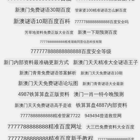
新澳门免费谜语30期百度
管家婆100精准谜语怎么解百度
新澳谜语10期百度百科
7777788888888888百度安全吗
新澳一下期预测百度
芳草地资料免费正版大全百度
7777888888888精准湖南同普信息科技有限
777777888888888888百度安全等级
新门内部资料最准确更新方式
新澳门天天精准大全谜语王子
新澳门青青免费谜语答案解析
新澳门天天免费谜语10期
新澳门天天免费谜语论坛图
新澳门青青谜语大全最新
4987铁算算盘正版资料
澳门一肖一特今晚预测
铁算算盘4887内部资料
新澳门天天免费谜语高手是谁
7777888888888精准管家7722
949494曾道救世网
7777788888888精准百度网址
大三巴免费资料大全百度
7777788888888精准百度新手教程
7777788888888888百度