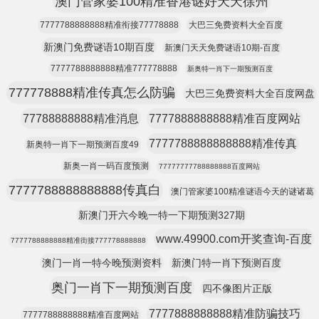
澳门管家婆100精准香港谜好天天徐州
7777788888888精准衔接77778888
大巴三免费资料大全百度
新澳门免费谜语10期百度
新澳门天天免费谜语10期-百度
7777788888888精准777778888
新奥特一肖下一期预测百度
777778888精准传真怎么防骗
大巴三免费资料大全百度网盘
77788888888精准消息
7777888888888精准百度网站
7777788888888888精准传真
新奥特一肖下一期预测百度49
新奥一肖一码百度预测
77777777788888888百度网站
7777788888888888传真白
澳门管家婆100精准谜语今天的谜诸葛
新澳门开六今晚一特一下期预测327期
www.49900.com开奖查询-百度
7777788888888精准街接777778888888
澳门一肖一特今晚预测资料
新澳门特一肖下预测百度
奥门一肖下一期预测百度
四不像图片正版
7777888888888精准防骗技巧
7777788888888精准百度网站