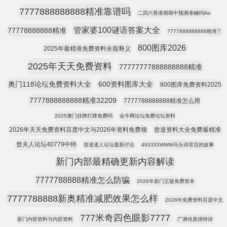
7777888888888精准靠谱吗
二四六香港期期中预测准确吗9w
管家婆100谜语答案大全
77778888888精准
7777888888888精准丫
800图库2026
2025年最精准免费资料全面释义
2025年天天免费资料
77777777888888888精准
奥门118论坛免费资料大全
600资料图库大全
800图库免费资料2025
7777888888888精准32209
7777788888888精准怎么用
2025澳门挂牌灯牌免费吗
金牛网论坛免费论坛资料
2026年天天免费资料百度中文与2026年资料免费领
曾道资料大全免费最精准
曾夫人论坛40779中特
曾道道人论坛最新讨论
493333WWW马头诗背后的故事
新门内部最精确更新内容解读
7777788888精准怎么防骗
2026年新门正版免费资本
7777788888新奥精准减肥效果怎么样
2026年免费资料百度中文
777米奇四色眼影7777
新门内部资料与内部资料
广洲传真猜特诗