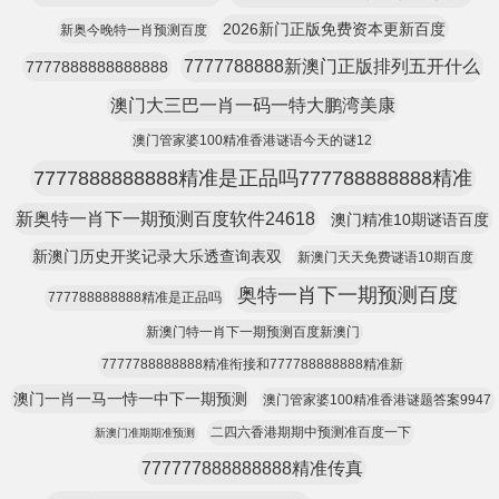
2026新门正版免费资本更新百度
新奥今晚特一肖预测百度
7777788888新澳门正版排列五开什么
7777888888888888
澳门大三巴一肖一码一特大鹏湾美康
澳门管家婆100精准香港谜语今天的谜12
7777888888888精准是正品吗777788888888精准
新奥特一肖下一期预测百度软件24618
澳门精准10期谜语百度
新澳门历史开奖记录大乐透查询表双
新澳门天天免费谜语10期百度
奥特一肖下一期预测百度
777788888888精准是正品吗
新澳门特一肖下一期预测百度新澳门
7777788888888精准衔接和777788888888精准新
澳门一肖一马一恃一中下一期预测
澳门管家婆100精准香港谜题答案9947
二四六香港期期中预测准百度一下
新澳门准期期准预测
777777888888888精准传真