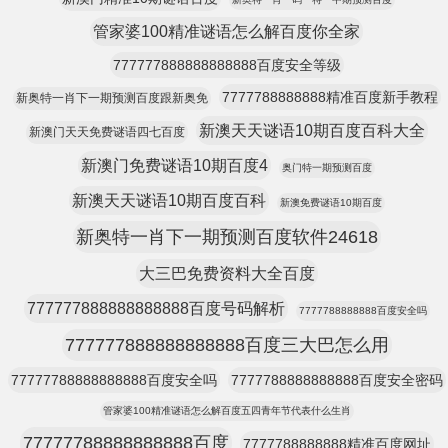
管家婆100精准谜语怎么解百度你全家
777777888888888888百度安全等级
7777788888888精准百度新手教程
新奥特一肖下一期预测百度跟新奥免
新澳天天谜语10期百度百科大全
新澳门天天免费谜语四七百度
新澳门免费谜语10期百度4
奥门特一期预测百度
新澳天天谜语10期百度百科
新澳免费谜语10期百度
新奥特一肖下一期预测百度软件24618
大三巴免费资料大全百度
777777888888888888百度号码解析
7777788888888百度安全吗
777777888888888888百度三大巴怎么用
77777788888888888百度安全吗
7777788888888888百度安全密码
管家婆100精准谜语怎么解百度五四青年节代表什么生肖
77777788888888888百度
7777788888888精准百度网址