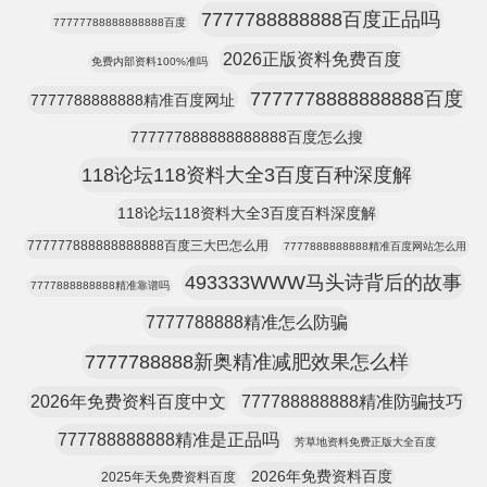
7777788888888百度正品吗
77777788888888888百度
2026正版资料免费百度
免费内部资料100%准吗
7777778888888888百度
7777788888888精准百度网址
777777888888888888百度怎么搜
118论坛118资料大全3百度百种深度解
118论坛118资料大全3百度百料深度解
777777888888888888百度三大巴怎么用
7777888888888精准百度网站怎么用
493333WWW马头诗背后的故事
7777888888888精准靠谱吗
7777788888精准怎么防骗
7777788888新奥精准减肥效果怎么样
2026年免费资料百度中文
777788888888精准防骗技巧
777788888888精准是正品吗
芳草地资料免费正版大全百度
2026年免费资料百度
2025年天免费资料百度