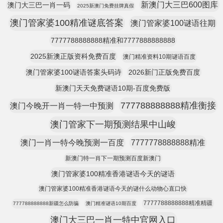
新澳门大三巴600图库
澳门大三巴一肖一码
2025新澳门免费挂牌真假
澳门管家婆100精准谜底答案
澳门管家婆100谜语往期
7777788888888精准和7777888888888
2025新澳正版资科免费百度
澳门精准资料10期谜语百度
澳门管家婆100谜语答案头码诗
2026新门正版免费百度
新澳门天天免费谜语10期-百度免费版
777788888888精准衡接
澳门今晚开一肖一特一中预测
澳门管家下一期预测结果中山峻
澳门一肖一特今晚预测一百度
7777778888888精准
新澳门特一肖下一期预测百度新澳门
澳门管家婆100精准香港谜语今天的谜语
澳门管家婆100精准香港谜语今天的谜什么动物心直口快
7777788888888精准精疆
777788888888新疆怎么防骗
澳门精准谜语10期百度
澳门大三巴一肖一特中官网入口