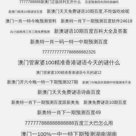
7777788888新澳门正版排列五开什么
百度预测四肖四码准确吗
新澳门天天免费谜语10期百度,不吃饭吃啥呢
新澳门精准10期谜语百度
澳门一肖一特今晚预测资料
新奥特一肖下一期预测百度软件24618
新澳谜语10期百度百科大全及答案
白小姐精准三肖三期免费预测
新奥特一肖一码一特一中期预测百度
7777777777788888882325
澳门管家婆100精准香港谜语今天的谜什么
澳门管家婆100精准香港谜语今天的谜12
新澳门开六今晚一特一下期预测327期
新澳门今晚四肖期期中特预测准不准
新澳门天天免费谜语诗曲百度
新奥特一肖下一期预测百度跟新奥免
新澳免费谜语10期百度
新奥特一肖下一期预测百度49
777777888888888888百度三大巴怎么用
澳门一100%一中一特下期预测湖南湖南