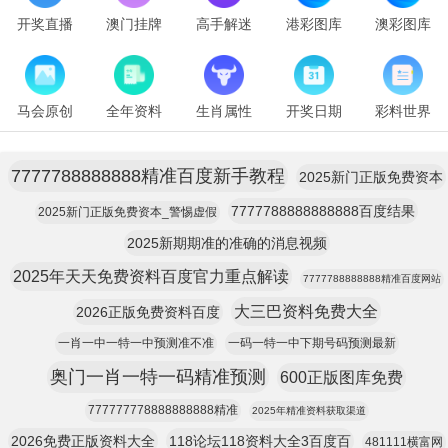
开奖直播
澳门挂牌
高手解迷
港彩图库
澳彩图库
马会原创
全年资料
生肖属性
开奖日期
彩料世界
7777788888888精准百度新手教程
2025新门正版免费资本
7777788888888888百度结果
2025新门正版免费资本_警惕虚假
2025新期期准的准确的消息视频
2025年天天免费资料百度官力重点解读
7777788888888精准百度网站
大三巴资料免费大全
2026正版免费资料百度
一肖一中一特一中预测准不准
一码一特一中下期号码预测最新
奥门一肖一特一码精准预测
600正版图库免费
777777778888888888精准
2025年精准资料获取渠道
2026免费正版资料大全
118论坛118资料大全3百度百
481111横富网