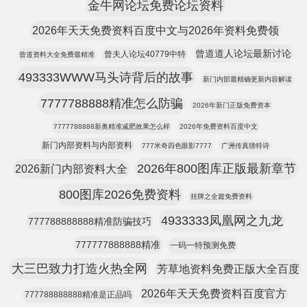
金牛网论坛免费论坛资料
2026年天天免费资料百度中文与2026年资料免费领
曾道道人论坛最新讨论
曾夫人论坛40779中特
曾道资料大全免费最精准
493333WWW马头诗背后的故事
新门内部最精确更新内容解读
7777788888精准怎么防骗
2026年新门正版免费资本
7777788888新奥精准减肥效果怎么样
2026年免费资料百度中文
新门内部资料与内部资料
777米奇四色眼影7777
广洲传真猜特诗
2026年800图库正版最新章节
2026新门内部资料大全
800图库2026免费资料
挂牌之全篇免费资料
4933333凤凰网之九龙
777788888888精准防骗技巧
777777888888精准
一码一特预测免费
大三巴致力打造火热全网
芳草地资料免费正版大全百度
2026年天天免费资料百度官方
777788888888精准是正品吗