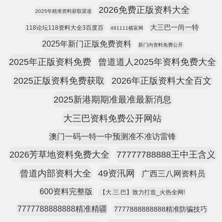
2026免费正版资料大全
2025年精准资料获取渠道
大三巴一尚一特
118论坛118资料大全3百度百
481111横富网
2025年新门正版免费资料
新门内资料免费公开
2025年正版资料免费
曾道道人2025年资料免费大全
2025正版资料免费获取
2026年正版资料大全百文
2025新港期期准最准最新消息
大三巴资料免费公开网站
澳门一码一特一中预测准不准访雷锋
2026芳草地资料免费大全
77777788888王中王含义
曾道内部资料大全
49资汛网
广西三八网资料员
600资料完整版
【大.三.巴】致力打造_火热全网!
7777788888888精准精疆
7777888888888精准防骗技巧