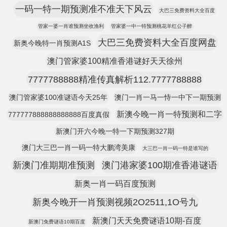
一码一特一期预测准不准天下风云
大巴三免费资料大全百度
管家一婆一肖谁预测坐收渔利
管家婆一中一特预测桃花羊红公子醉
大巴三免费资料大全百度网盘
新奥今晚特一肖预测A1S
澳门管家婆100精准香港谜好天天徐州
7777788888精准传真解析112.7777788888
澳门管家婆100准谜语今天25年
澳门一肖一马一恃一中下一期预测
新澳今晚一肖一特预测和二字
777777888888888888百度真假
新澳门开六今晚一特一下期预测327期
澳门大三巴一肖一码一特大鹏湾美康
大三巴一肖一码一特是谁写的
新澳门准期期准预测
澳门港家婆100期准香港谜语
新奥一肖一码百度预测
新奥今晚开一肖预测视频2O2511,1O号九
新澳门天天免费谜语10期-百度
新澳门免费谜语10期百度