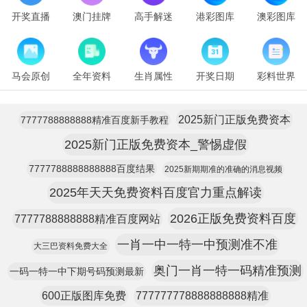
开奖直播
澳门挂牌
高手解迷
港彩图库
澳彩图库
马会原创
全年资料
生肖属性
开奖日期
彩料世界
2025新门正版免费资本
7777788888888精准百度新手教程
2025新门正版免费资本_警惕虚假
7777788888888888百度结果
2025新期期准的准确的消息视频
2025年天天免费资料百度官力重点解读
2026正版免费资料百度
7777788888888精准百度网站
一肖一中一特一中预测准不准
大三巴资料免费大全
奥门一肖一特一码精准预测
一码一特一中下期号码预测最新
600正版图库免费
777777778888888888精准