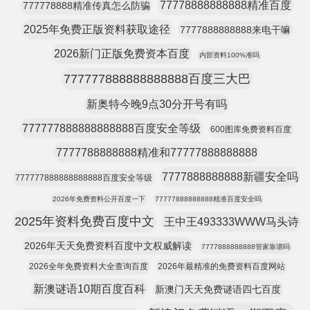
77778888888888精准百度
777778888精准传真怎么防骗
2025年免费正版资料获取途径
7777888888888来电干嘛
2026新门正版免费资本百度
内部资料100%准吗
777777888888888888百度三大巴
新奥特今晚9点30分开号有吗
777777888888888888百度安全等级
600图库免费资料百度
7777788888888精准和77777888888888
7777888888888新疆安全吗
777777888888888888百度安全等级
2026年免费资料公开百度一下
77777888888888精准百度安全吗
2025年资料免费百度中文
王中王493333WWW马头诗
2026年天天免费资料百度中文权威解读
7777888888888管家靠谱吗
2026全年免费资料大全查询百度
2026年最精准的免费资料百度网站
新澳谜语10期百度百科
新澳门天天免费谜语四七百度