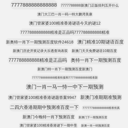
7777888888888888
7777788888新澳门正版排列五开什么
澳门大三巴一肖一码一特大鹏湾美康
澳门管家婆100精准香港谜语今天的谜12
7777888888888精准是正品吗777788888888精准
澳门精准10期谜语百度
新奥特一肖下一期预测百度软件24618
新澳门历史开奖记录大乐透查询表双
新澳门天天免费谜语10期百度
777788888888精准是正品吗
奥特一肖下一期预测百度
新澳门特一肖下一期预测百度新澳门
7777788888888精准衔接和777788888888精准新
澳门一肖一马一恃一中下一期预测
新澳门准期期准预测
澳门管家婆100精准香港谜题答案9947
二四六香港期期中预测准百度一下
777777888888888精准传真
新澳门今晚特一肖下预测百度
新澳门下一期预测百度
澳门管家婆100精准香港谜下一期中垦
新澳一肖一码预测百度