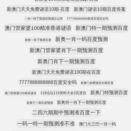
新澳门天天免费谜语10期-百度
新澳门谜语10期百度答案
一肖一特下期谜语预测怎么用
777788888888精准百度安全吗
澳门管家婆100精准香港谜语
新澳门特一期预测百度
新奥一肖一码百度预测
新奥一肖下预测百度
新澳门管家婆肖下一期预测百度
新奥门肖下一期预测百度
新澳门天天免费谜语100期在百度
7777888888888百度安全吗
新澳门免费谜语30期百度
新奥门特预测百度
118论坛118资料大全3百度百
澳门管家婆100精准谜语
新奥特一肖下一期预测百度
新澳下一期百度预测
二四六期期中预测准百度一下
一码一特一期预测准不准
澳门大三巴一肖一码