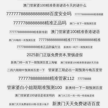
澳门管家婆100精准香港谜语今天的谜什么
777777888888888888百度安全吗
7777788888888精准精疆
7777788888888精准正品吗
澳门一肖下一期预测百度
澳门管家婆100精准香港谜语
77777888888888精准新传剧
7777888888888精准777788888888精准
奥门今晚特一肖预测百度
777788888888精准正品防骗方法
新奥特一码下一期预测百度
2025新门正版免费资本,警惕虚假
新奥门特一肖下一期预测百度上海敏
澳门管家婆100精准香港谜好天天徐
管家婆三期必出一期预测今晚百度管
二四六期期中预测准百度一下
7777788888888精准管家112
77778888
管家婆白小姐期期准预测100
新奥特一下一期预测百度
澳门管家婆100谜语是谁发明的
澳门大三巴一肖一码一特老板是谁
新澳门天天免费谜语百度
新澳门天天免费谜语10期-百度小兔子