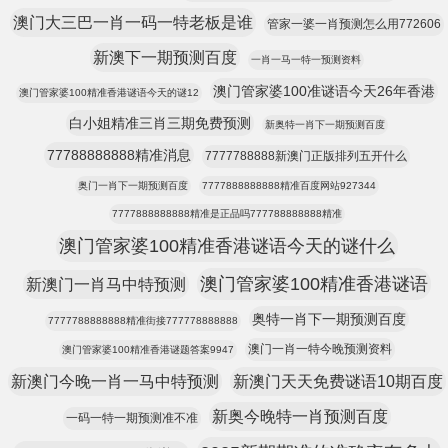
澳门大三巴一肖一码一特老板是谁
管家一婆一肖预测怎么用772606
新澳下一期预测百度
一肖一马一特一预测资料
澳门管家婆100准谜语今天26年香港
澳门管家婆100精准香港谜语今天的谜12
白小姐精准三肖三期免费预测
新奥特一肖下一期预测百度
77788888888精准消息
7777788888新澳门正版排列五开什么
奥门一肖下一期预测百度
7777888888888精准百度网站927344
7777888888888精准是正品吗777788888888精准
澳门管家婆100精准香港谜语今天的谜什么
澳门管家婆100精准香港谜语
新澳门一肖马中特预测
奥特一肖下一期预测百度
7777788888888精准街接777778888888
澳门一肖一特今晚预测资料
澳门管家婆100精准香港谜题答案9947
新澳门今晚一肖一马中特预测
新澳门天天免费谜语10期百度
新奥今晚特一肖预测百度
一码一特一期预测准不准