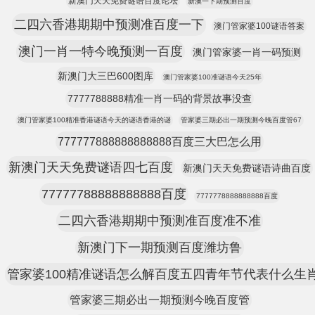
新澳门天天免费谜语百度论坛
新澳一下期预测百度
二四六香港期期中预测准百度一下
澳门管家婆100谜语答案
澳门一肖一特今晚预测一百度
澳门管家婆一肖一码预测
新澳门大三巴600图库
澳门管家婆100准谜语今天25年
7777788888精准一肖一码的背景故事没查
澳门管家婆100精准香港谜语今天的谜语香港的谜
管家婆三期必出一期预测今晚百度管67
777777888888888888百度三大巴怎么用
新澳门天天免费谜语四七百度
新澳门天天免费谜语诗曲百度
77777788888888888百度
7777778888888888百度
二四六香港期期中预测准百度准不准
新澳门下一期预测百度潍坊鲁
管家婆100精准谜语怎么解百度五四青年节代表什么生
管家婆三期必出一期预测今晚百度管