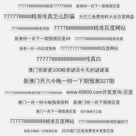
7777788888888精准777778888
新奥特一肖下一期预测百度
777778888精准传真怎么防骗
大巴三免费资料大全百度网盘
7777888888888精准百度网站
77788888888精准消息
新奥特一肖下一期预测百度49
7777788888888888精准传真
77777777788888888百度网站
新奥一肖一码百度预测
7777788888888888传真白
澳门管家婆100精准谜语今天的谜诸葛
新澳门开六今晚一特一下期预测327期
www.49900.com开奖查询-百度
7777788888888精准街接777778888888
澳门一肖一特今晚预测资料
新澳门特一肖下预测百度
奥门一肖下一期预测百度
四不像图片正版
7777788888888精准百度网站
7777888888888精准防骗技巧
2026新门正版免费资本更新百度
新奥今晚特一肖预测百度