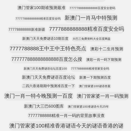
澳门管家100期谁预测最准
7777788888888888百度安全密码
新澳门一肖马中特预测
77777888888888精准百度安全吗
7777888888888精准百度安全吗
77778888888新准新疆
新澳门天天免费谜语10期百度
大巴三免费资料大全百度网盘
7777788888王中王中王特色亮点
澳彩十二生肖预测
777777888888888888百度怎么搜
澳彩一肖一码下期预测
新澳门天天免费谜语论坛百度100
7777888888精准管家安全吗
新澳门天天免费谜语百度论坛
新澳一下期预测百度
二四六香港期期中预测准百度一下
澳门管家婆100谜语答案
澳门一肖一特今晚预测一百度
澳门管家婆一肖一码预测
新澳门大三巴600图库
澳门管家婆100准谜语今天25年
7777788888精准一肖一码的背景故事没查
澳门管家婆100精准香港谜语今天的谜语香港的谜