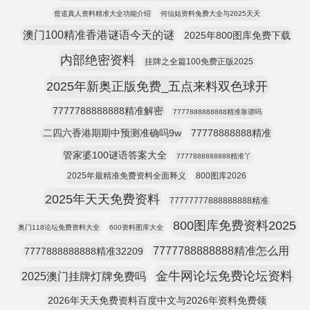
曾道真人资料精准大全功能介绍
何仙姑资料兔费大全与2025天天
澳门100精准香港谜语今天的谜
2025年800图库免费下载
内部绝密资料
挂牌之全篇100免费正版2025
2025年新奥正版免费_五点来料双色球开
7777788888888精准解密
7777888888888精准靠谱吗
二四六香港期期中预测准确吗9w
77778888888精准
管家婆100谜语答案大全
7777888888888精准丫
2025年最精准免费资料全面释义
800图库2026
2025年天天免费资料
77777777888888888精准
800图库免费资料2025
奥门118论坛免费资料大全
600资料图库大全
7777788888888精准怎么用
7777888888888精准32209
金牛网论坛免费论坛资料
2025澳门挂牌灯牌免费吗
2026年天天免费资料百度中文与2026年资料免费领