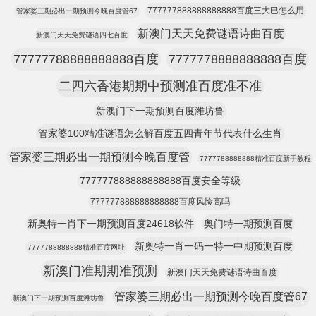
777777888888888888百度三大巴怎么用
管家婆三期必出一期预测今晚百度管67
新澳门天天免费谜语诗曲百度
新澳门天天免费谜语四七百度
77777788888888888百度
7777778888888888百度
二四六香港期期中预测准百度准不准
新澳门下一期预测百度潍坊鲁
管家婆100精准谜语怎么解百度五四青年节代表什么生肖
管家婆三期必出一期预测今晚百度管
7777788888888精准百度新手教程
777777888888888888百度安全等级
777777888888888888百度风险高吗
新奥特一肖下一期预测百度24618软件
奥门特一期预测百度
新奥特一肖一码一特一中期预测百度
7777788888888精准百度网址
新澳门准期期准预测
新澳门天天免费谜语诗曲百度
管家婆三期必出一期预测今晚百度管67
新澳门下一期预测百度潍坊鲁