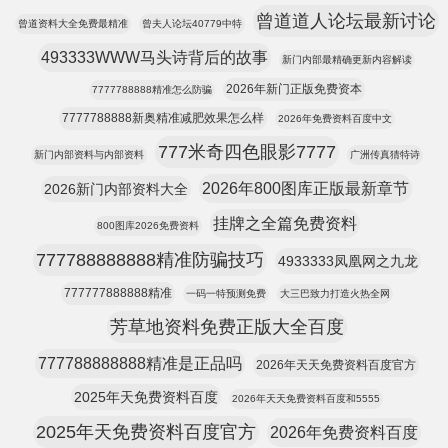
曾道道人论坛最新讨论
曾道资料大全免费最精准
曾夫人论坛40779中特
493333WWW马头诗背后的故事
新门内部最精确更新内容解读
2026年新门正版免费资本
7777788888精准怎么防骗
7777788888新奥精准减肥效果怎么样
2026年免费资料百度中文
777米奇四色眼影7777
新门内部资料与内部资料
广洲传真猜特诗
2026年800图库正版最新章节
2026新门内部资料大全
挂牌之全篇免费资料
800图库2026免费资料
777788888888精准防骗技巧
4933333凤凰网之九龙
777777888888精准
一码一特预测免费
大三巴致力打造火热全网
芳草地资料免费正版大全百度
777788888888精准是正品吗
2026年天天免费资料百度官方
2025年天免费资料百度
2026年天天免费资料百度和5555
2025年天免费资料百度官方
2026年免费资料百度