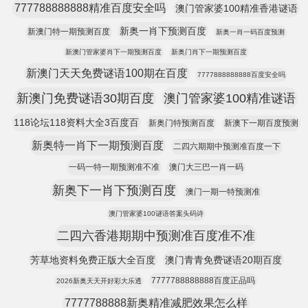
777788888888精准百度安全吗
澳门管家婆100精准香港谜语
新奥一肖下预测百度
新澳门特一期预测百度
新奥一肖一码百度预测
新澳门管家婆肖下一期预测百度
新奥门肖下一期预测百度
新澳门天天免费谜语100期在百度
7777888888888百度安全吗
新澳门免费谜语30期百度
澳门管家婆100精准谜语
118论坛118资料大全3百度百
新奥门特预测百度
新澳下一期百度预测
新奥特一肖下一期预测百度
二四六期期中预测准百度一下
一码一特一期预测准不准
澳门大三巴一肖一码
新奥下一肖下预测百度
澳门一期一特预测准
澳门管家婆100谜语答案头码诗
二四六香港期期中预测准百度准不准
芳草地资料免费正版大全百度
澳门青青免费谜语20期百度
7777788888888百度正品吗
2026新奥天天开好彩大乐透
7777788888新奥精准减肥效果怎么样