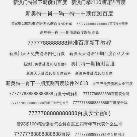
新澳门特肖下期预测百度
新澳门精准10期谜语百度
新奥特一肖一码一特一中期预测百度
管家婆100精准谜语怎么解百度你全家
777777888888888888百度安全等级
新奥特一肖下一期预测百度跟新奥免
7777788888888精准百度新手教程
新澳门天天免费谜语四七百度
新澳天天谜语10期百度百科大全
奥门特一期预测百度
新澳门免费谜语10期百度4
新澳天天谜语10期百度百科
新澳免费谜语10期百度
新奥特一肖下一期预测百度软件24618
大三巴免费资料大全百度
777777888888888888百度号码解析
7777788888888百度安全吗
77777788888888888百度安全吗
777777888888888888百度三大巴怎么用
7777788888888888百度安全密码
管家婆100精准谜语怎么解百度五四青年节代表什么生肖
77777788888888888百度
7777788888888精准百度网址