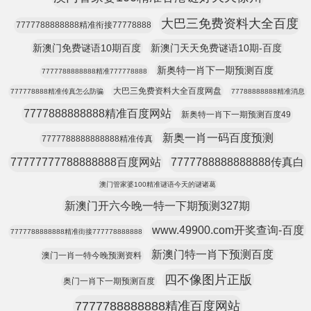
大巴三免费资料大全百度
7777788888888精准衔接77778888
新澳门免费谜语10期百度
新澳门天天免费谜语10期-百度
新奥特一肖下一期预测百度
7777788888888精准777778888
大巴三免费资料大全百度网盘
777778888精准传真怎么防骗
77788888888精准消息
7777888888888精准百度网站
新奥特一肖下一期预测百度49
新奥一肖一码百度预测
7777788888888888精准传真
77777777788888888百度网站
7777788888888888传真白
澳门管家婆100精准谜语今天的谜诸葛
新澳门开六今晚一特一下期预测327期
www.49900.com开奖查询-百度
7777788888888精准街接777778888888
新澳门特一肖下预测百度
澳门一肖一特今晚预测资料
四不像图片正版
奥门一肖下一期预测百度
7777788888888精准百度网站