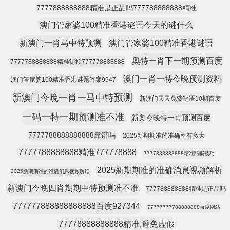
7777888888888精准是正品吗777788888888精准
澳门管家婆100精准香港谜语今天的谜什么
新澳门一肖马中特预测
澳门管家婆100精准香港谜语
奥特一肖下一期预测百度
7777788888888精准街接777778888888
澳门一肖一特今晚预测资料
澳门管家婆100精准香港谜题答案9947
新澳门今晚一肖一马中特预测
新澳门天天免费谜语10期百度
一码一特一期预测准不准
新奥今晚特一肖预测百度
7777788888888888靠谱吗
2025新期期准的准确率有多大
7777788888888精准777778888
7777888888888精准防骗技巧
2025新期期准的准确消息视频解析
2025新期期准的准确消息视频解读
新澳门今晚四肖期期中特预测准不准
777788888888精准是正品吗
777777888888888888百度927344
77777777788888888百度网站
77778888888888精准,避免虚假