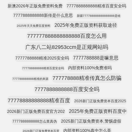
新澳2026年正版免费资料免费
7777888888888精准百度安全吗
7777888888888新传是什么意思
新疆777788888888888888是啥
2025年免费正版资料获取途径
2025年天天免费百度资料
777777888888888888百度怎么用
广东八二站82953ccm是正规网站吗
7777788888是嘛意思
7777788888精准2025安全吗
内部资料100%免费准吗
777788888888精准百度安全吗
777778888精准传真怎么防骗
777788888888精准的来源
7777888888888百度安全吗
77778888888888精准百度
2026新门正版免费资本百度2025
2025年免费正版资料百度中
2026新门正版免费百度官方202
2025新门正版免费资本,警惕虚假
7777888888888怎么查真伪
内部资料100%真中怎么弄
2026新门正版免费资本百度