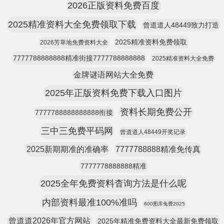
2026正版资料免费百度
2025精准资料大全免费领取下载
曾道道人48449致力打造
2025精准资料免费领取
2026芳草地免费资料大全
7777788888888精准街接7777788888888
2025精准资料大全免费
金牌谜语网站大全免费
2025年正版资料免费下载入口图片
资料长期免费公开
7777788888888888衔接
三中三免费平码网
曾道道人48449开奖记录
2025新期期准的准确率
7777788888精准免传真
7777778888888精准
2025全年免费资料杳询方法是什么呢
内部资料最准100%准吗
600图库兔费2025
曾道道2026年官方网站
2025年精准免费资料大全最新免费领取