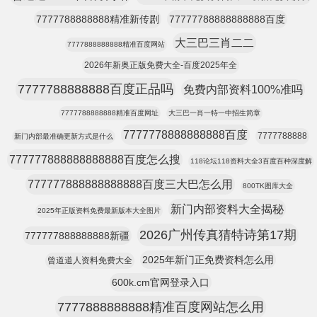
7777788888888精准新传剧
77777788888888888百度
大三巴三肖二二
7777888888888精准百度网站
2026年新奥正版免费大全-百度2025年全
7777788888888百度正品吗
免费内部资料100%准吗
7777788888888精准百度网址
大三巴一肖一特一中招生简章
7777778888888888百度
7777788888
新门内部最准确更新方式是什么
777777888888888888百度怎么搜
118论坛118资料大全3百度百种深度解
777777888888888888百度三大巴怎么用
800TK图库大全
新门内部资料大全揭秘
2025年正版资料免费最新版本大全图片
2026广州传真猜特诗第17期
777777888888888新疆
2025年新门正免费资料怎么用
曾道道人资料免费大全
600k.cm官网登录入口
7777888888888精准百度网站怎么用