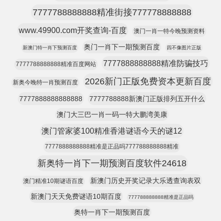
7777788888888精准街接777778888888
www.49900.com开奖查询-百度
澳门一肖一特今晚预测资料
奥门一肖下一期预测百度
新澳门特一肖下预测百度
四不像图片正版
7777888888888精准防骗技巧
7777788888888精准百度网站
2026新门正版免费资本更新百度
新奥今晚特一肖预测百度
7777888888888888
7777788888新澳门正版排列五开什么
澳门大三巴一肖一码一特大鹏湾美康
澳门管家婆100精准香港谜语今天的谜12
7777888888888精准是正品吗777788888888精准
新奥特一肖下一期预测百度软件24618
新澳门历史开奖记录大乐透查询表双
澳门精准10期谜语百度
新澳门天天免费谜语10期百度
777788888888精准是正品吗
奥特一肖下一期预测百度