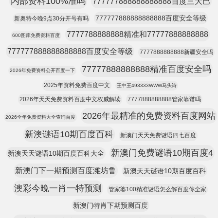
内部资料100%准吗
777777888888888888百度三大巴
777777888888888888百度安全等级
新奥特今晚9点30分开号有吗
7777788888888精准和77777888888888
600图库免费资料百度
777777888888888888百度安全等级
7777888888888新疆安全吗
77777888888888精准百度安全吗
2026年免费资料公开百度一下
2025年资料免费百度中文
王中王493333WWW马头诗
2026年天天免费资料百度中文权威解读
7777888888888管家靠谱吗
2026年最精准的免费资料百度网站
2026全年免费资料大全查询百度
新澳谜语10期百度百科
新澳门天天免费谜语四七百度
新澳门免费谜语10期百度4
新澳天天谜语10期百度百科大全
新澳门下一期预测百度潍坊鲁
新澳天天谜语10期百度百科
澳彩今晚一肖一特预测
管家婆100精准谜语怎么解百度你全家
新澳门特肖下期预测百度