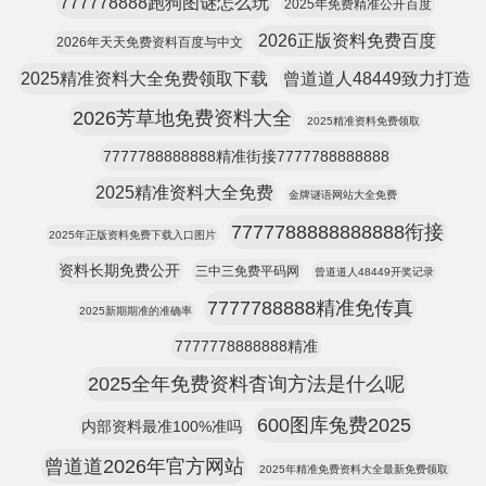
777778888跑狗图谜怎么玩
2025年免费精准公开百度
2026正版资料免费百度
2026年天天免费资料百度与中文
2025精准资料大全免费领取下载
曾道道人48449致力打造
2026芳草地免费资料大全
2025精准资料免费领取
7777788888888精准街接7777788888888
2025精准资料大全免费
金牌谜语网站大全免费
7777788888888888衔接
2025年正版资料免费下载入口图片
资料长期免费公开
三中三免费平码网
曾道道人48449开奖记录
7777788888精准免传真
2025新期期准的准确率
7777778888888精准
2025全年免费资料杳询方法是什么呢
600图库兔费2025
内部资料最准100%准吗
曾道道2026年官方网站
2025年精准免费资料大全最新免费领取