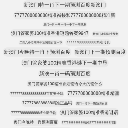
新澳门特一肖下一期预测百度新澳门
7777788888888精准衔接和777788888888精准新
澳门一肖一马一恃一中下一期预测
澳门管家婆100精准香港谜题答案9947
新澳门准期期准预测
777777888888888精准传真
二四六香港期期中预测准百度一下
新澳门今晚特一肖下预测百度
新澳门下一期预测百度
澳门管家婆100精准香港谜下一期中垦
新澳一肖一码预测百度
澳门管家婆100精准香港谜语今天的谜什么
7777788888888精准精疆
777777888888888888百度安全吗
7777788888888精准正品吗
澳门一肖下一期预测百度
澳门管家婆100精准香港谜语
77777888888888精准新传剧
奥门今晚特一肖预测百度
7777888888888精准777788888888精准