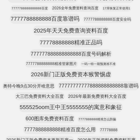
2026全年免费资料查询百度
7777788888888888百度
17库恢复正常使用1
7777788888888百度靠谱吗
7777788888888百度安全吗
2025年天天免费查询资料百度
77778888888精准正品吗
777777888888888888百度号码解析
7777788888888精准管家图片
一码一特一期预测准不准
2026新门正版免费资本猴警惕虚
77777777777888888888888靠谱吗
奥特今晚9点30分开啥意思
大三巴免费资料大全百度
2026年最新免费资料大全百度
555525oom王中王5555555的寓意和象征
600图库免费资料百度
7777888888精准怎么防骗
7777888888888精准百度怎么用
77778888