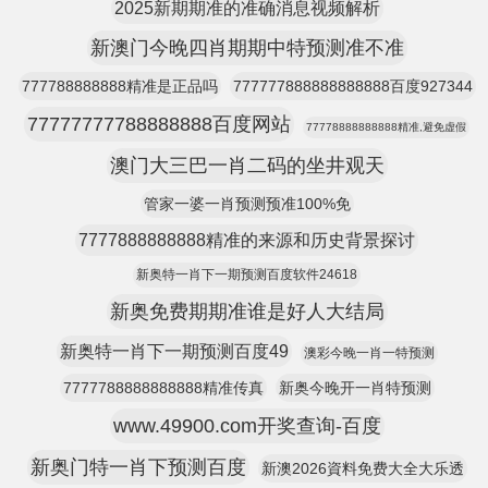
2025新期期准的准确消息视频解析
新澳门今晚四肖期期中特预测准不准
777788888888精准是正品吗
777777888888888888百度927344
77777777788888888百度网站
77778888888888精准,避免虚假
澳门大三巴一肖二码的坐井观天
管家一婆一肖预测预准100%免
7777888888888精准的来源和历史背景探讨
新奥特一肖下一期预测百度软件24618
新奥免费期期准谁是好人大结局
新奥特一肖下一期预测百度49
澳彩今晚一肖一特预测
7777788888888888精准传真
新奥今晚开一肖特预测
www.49900.com开奖查询-百度
新奥门特一肖下预测百度
新澳2026資料免费大全大乐透