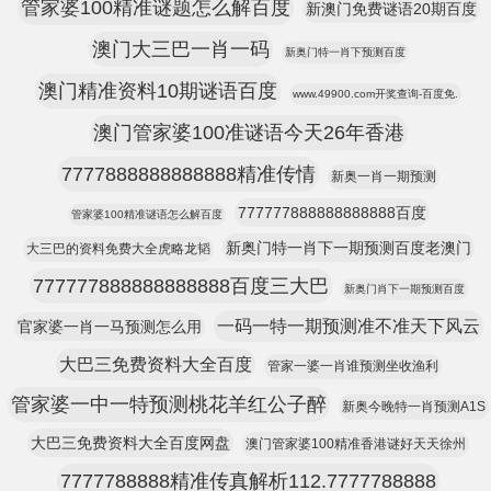
管家婆100精准谜题怎么解百度
新澳门免费谜语20期百度
澳门大三巴一肖一码
新奥门特一肖下预测百度
澳门精准资料10期谜语百度
www.49900.com开奖查询-百度免.
澳门管家婆100准谜语今天26年香港
7777888888888888精准传情
新奥一肖一期预测
777777888888888888百度
管家婆100精准谜语怎么解百度
新奥门特一肖下一期预测百度老澳门
大三巴的资料免费大全虎略龙韬
777777888888888888百度三大巴
新奥门肖下一期预测百度
一码一特一期预测准不准天下风云
官家婆一肖一马预测怎么用
大巴三免费资料大全百度
管家一婆一肖谁预测坐收渔利
管家婆一中一特预测桃花羊红公子醉
新奥今晚特一肖预测A1S
大巴三免费资料大全百度网盘
澳门管家婆100精准香港谜好天天徐州
7777788888精准传真解析112.7777788888