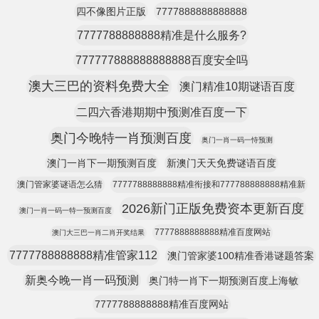
四不像图片正版
7777888888888888
7777788888888精准是什么服务?
777777888888888888百度安全吗
澳大三巴的资料免费大全
澳门精准10期谜语百度
二四六香港期期中预测准百度一下
奥门今晚特一肖预测百度
奥门一肖一码一恃预测
澳门一肖下一期预测百度
新澳门天天免费谜语百度
澳门管家婆谜语怎么猜
7777788888888精准衔接和777788888888精准新
2026新门正版免费资本更新百度
澳门一肖一码一特一预测百度
7777888888888精准百度网站
澳门大三巴一肖二肖开奖结果
7777788888888精准管家112
澳门管家婆100精准香港谜题答案
新奥今晚一肖一码预测
奥门特一肖下一期预测百度上海敏
7777788888888精准百度网站