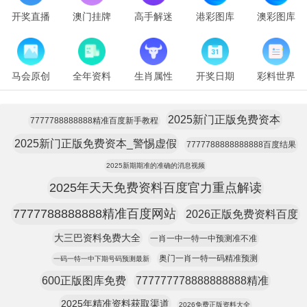
开奖直播
澳门挂牌
高手解迷
港彩图库
澳彩图库
马会原创
全年资料
生肖属性
开奖日期
彩料世界
2025新门正版免费资本
7777788888888精准百度新手教程
2025新门正版免费资本_警惕虚假
7777788888888888百度结果
2025新期期准的准确的消息视频
2025年天天免费资料百度官力重点解读
7777788888888精准百度网站
2026正版免费资料百度
大三巴资料免费大全
一肖一中一特一中预测准不准
奥门一肖一特一码精准预测
一码一特一中下期号码预测最新
600正版图库免费
777777778888888888精准
2025年精准资料获取渠道
2026免费正版资料大全