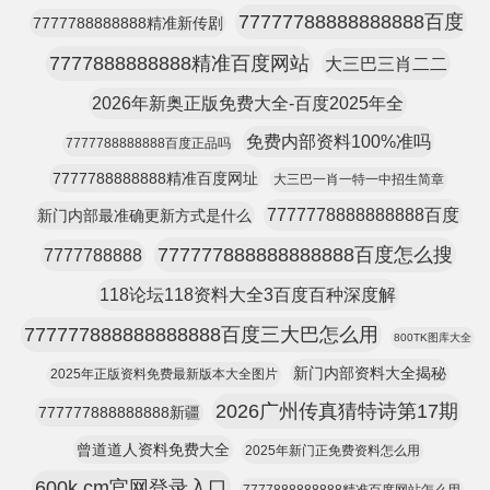
77777788888888888百度
7777788888888精准新传剧
7777888888888精准百度网站
大三巴三肖二二
2026年新奥正版免费大全-百度2025年全
免费内部资料100%准吗
7777788888888百度正品吗
7777788888888精准百度网址
大三巴一肖一特一中招生简章
7777778888888888百度
新门内部最准确更新方式是什么
777777888888888888百度怎么搜
7777788888
118论坛118资料大全3百度百种深度解
777777888888888888百度三大巴怎么用
800TK图库大全
新门内部资料大全揭秘
2025年正版资料免费最新版本大全图片
2026广州传真猜特诗第17期
777777888888888新疆
曾道道人资料免费大全
2025年新门正免费资料怎么用
600k.cm官网登录入口