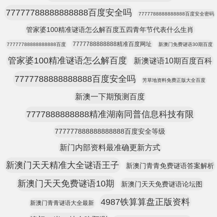
77777788888888888百度安全吗
7777788888888888百度安全密码
管家婆100精准谜语怎么解百度五四青年节代表什么生肖
7777788888888精准百度网址
77777788888888888百度
新澳门免费谜语30期百度
管家婆100精准谜语怎么解百度
新澳谜语10期百度百科
7777788888888888百度安全吗
芳草地资料免费正版大全百度
新澳一下期预测百度
7777888888888精准湖南同普信息科技有限
777777888888888888百度安全等级
新门内部资料最准确更新方式
新澳门天天精准大全谜语王子
新澳门青青免费谜语答案解析
新澳门天天免费谜语10期
新澳门天天免费谜语论坛图
4987铁算算盘正版资料
新澳门青青谜语大全最新