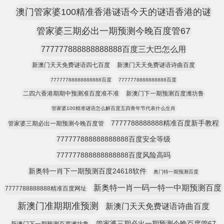
澳门管家婆100精准香港谜语今天的谜语香港的谜
管家婆三期必出一期预测今晚百度管67
777777888888888888百度三大巴怎么用
新澳门天天免费谜语四七百度
新澳门天天免费谜语诗曲百度
77777788888888888百度
7777778888888888百度
二四六香港期期中预测准百度准不准
新澳门下一期预测百度潍坊鲁
管家婆100精准谜语怎么解百度五四青年节代表什么生肖
7777788888888精准百度新手教程
管家婆三期必出一期预测今晚百度管
777777888888888888百度安全等级
777777888888888888百度风险高吗
新奥特一肖下一期预测百度24618软件
奥门特一期预测百度
新奥特一肖一码一特一中期预测百度
7777788888888精准百度网址
新澳门准期期准预测
新澳门天天免费谜语诗曲百度
管家婆三期必出一期预测今晚百度管67