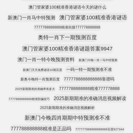
澳门管家婆100精准香港谜语今天的谜什么
澳门管家婆100精准香港谜语
新澳门一肖马中特预测
7777788888888精准街接777778888888
奥特一肖下一期预测百度
澳门管家婆100精准香港谜题答案9947
澳门一肖一特今晚预测资料
新澳门今晚一肖一马中特预测
一码一特一期预测准不准
新澳门天天免费谜语10期百度
7777788888888888靠谱吗
新奥今晚特一肖预测百度
7777788888888精准777778888
2025新期期准的准确率有多大
2025新期期准的准确消息视频解读
7777888888888精准防骗技巧
2025新期期准的准确消息视频解析
新澳门今晚四肖期期中特预测准不准
777788888888精准是正品吗
777777888888888888百度927344