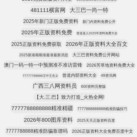
481111横富网
大三巴一尚一特
2025年新门正版免费资料
新门内资料免费公开
2025年正版资料免费
曾道道人2025年资料免费大全
2026年正版资料大全百文
2025正版资料免费获取
大三巴资料免费公开网站
2025新港期期准最准最新消息
澳门一码一特一中预测准不准访雷锋
2026芳草地资料免费大全
曾道内部资料大全
49资汛网
77777788888王中王含义
广西三八网资料员
600资料完整版
【大.三.巴】致力打造_火热全网!
7777788888888精准精疆
7777888888888精准防骗技巧
2026年800图库资料
2025天天正版资料百度
7777788888精准防骗靠谱吗
2026正版资料大全免费百度中文