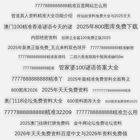
7777888888888精准百度网站怎么用
曾道真人资料精准大全功能介绍
何仙姑资料兔费大全与2025天天
2025年800图库免费下载
澳门100精准香港谜语今天的谜
内部绝密资料
挂牌之全篇100免费正版2025
2025年新奥正版免费_五点来料双色球开
7777788888888精准解密
7777888888888精准靠谱吗
二四六香港期期中预测准确吗9w
管家婆100谜语答案大全
77778888888精准
7777888888888精准丫
2025年最精准免费资料全面释义
2025年天天免费资料
800图库2026
77777777888888888精准
奥门118论坛免费资料大全
600资料图库大全
800图库免费资料2025
7777888888888精准32209
7777788888888精准怎么用
2025澳门挂牌灯牌免费吗
金牛网论坛免费论坛资料
2026年天天免费资料百度中文与2026年资料免费领