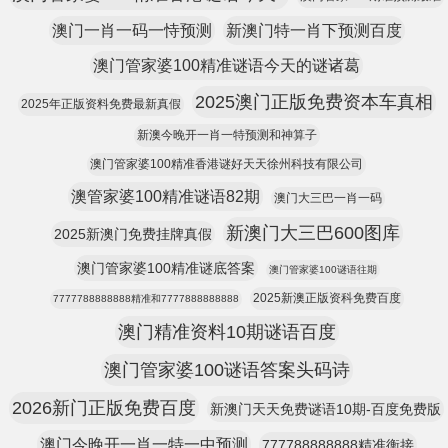
澳门一肖一码一恃预测
新澳门特一肖下预测百度
澳门管家婆100精准谜语今天的谜诸葛
2025澳门正版免费资本车真相
2025年正版资料免费最新真假
新澳今晚开一肖一特预测和神算子
澳门管家婆100精准香港谜好天天徐州科技有限公司
澳管家婆100精准谜语82期
澳门大三巴一肖一码
新澳门大三巴600图库
2025新澳门免费挂牌真假
澳门管家婆100精准谜底答案
澳门管家婆100谜语往期
2025新澳正版资科免费百度
7777788888888精准和7777888888888
澳门精准资料10期谜语百度
澳门管家婆100谜语答案头码诗
2026新门正版免费百度
新澳门天天免费谜语10期-百度免费版
澳门今晚开一肖一特一中预测
777788888888精准衡接