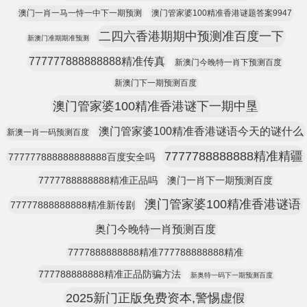
澳门一肖一马一恃一中下一期预测
澳门管家婆100精准香港谜题答案9947
二四六香港期期中预测准百度一下
新澳门准期期准预测
777777888888888精准传真
新澳门今晚特一肖下预测百度
新澳门下一期预测百度
澳门管家婆100精准香港谜下一期中垦
澳门管家婆100精准香港谜语今天的谜什么
新澳一肖一码预测百度
7777788888888精准精疆
777777888888888888百度安全吗
7777788888888精准正品吗
澳门一肖下一期预测百度
澳门管家婆100精准香港谜语
77777888888888精准新传剧
奥门今晚特一肖预测百度
7777888888888精准777788888888精准
777788888888精准正品防骗方法
新奥特一码下一期预测百度
2025新门正版免费资本,警惕虚假