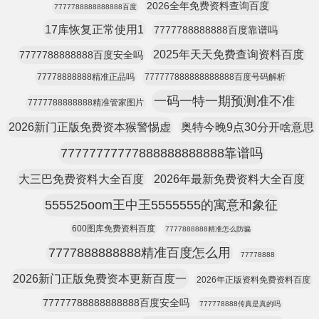
2026全年免费资料查询百度
7777788888888888百度
17库恢复正常使用1
7777788888888百度靠谱吗
2025年天天免费查询资料百度
7777788888888百度安全吗
77778888888精准正品吗
777777888888888888百度号码解析
一码一特一期预测准不准
7777788888888精准管家图片
2026新门正版免费资本猴警惕虚
奥特今晚9点30分开啥意思
77777777777888888888888靠谱吗
大三巴免费资料大全百度
2026年最新免费资料大全百度
555525oom王中王5555555的寓意和象征
600图库免费资料百度
7777888888精准怎么防骗
7777888888888精准百度怎么用
77778888
2026新门正版免费资本更新百度一
2026年正版资料免费资料百度
77777788888888888百度安全吗
777778888传真是真的吗