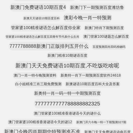
新澳门免费谜语10期百度4
新澳门下一期预测百度潍坊鲁
澳彩今晚一肖一特预测
新澳天天谜语10期百度百科
管家婆100精准谜语怎么解百度你全家
新澳门特肖下期预测百度
澳门管家100谜题怎么解百度
管家婆100精准谜语怎么解百度五四青年节代表什么生肖
7777788888新澳门正版排列五开什么
百度预测四肖四码准确吗
新澳门精准10期谜语百度
新澳门天天免费谜语10期百度,不吃饭吃啥呢
澳门一肖一特今晚预测资料
新奥特一肖下一期预测百度软件24618
白小姐精准三肖三期免费预测
新澳谜语10期百度百科大全及答案
新奥特一肖一码一特一中期预测百度
7777777777788888882325
澳门管家婆100精准香港谜语今天的谜什么
澳门管家婆100精准香港谜语今天的谜12
新澳门开六今晚一特一下期预测327期
新澳门今晚四肖期期中特预测准不准
新澳门天天免费谜语诗曲百度