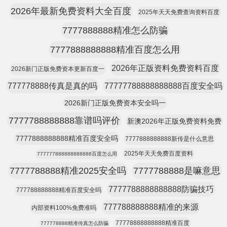
2026年最新免费资料大全百度
2025年天天免费查询资料百度
7777888888精准怎么防骗
7777888888888精准百度怎么用
2026年正版资料免费资料百度
2026新门正版免费资本更新百度一
777778888传真是真的吗
77777788888888888百度安全吗
2026新门正版免费资本安全吗一
7777788888888靠谱吗评价
新澳2026年正版免费资料免费
7777888888888精准百度安全吗
7777888888888新传是什么意思
2025年天天免费百度资料
777777888888888888百度怎么用
7777788888精准2025安全吗
7777788888是嘛意思
7777788888888888防骗技巧
777788888888精准百度安全吗
777788888888精准的来源
内部资料100%免费准吗
77778888888888精准百度
777778888精准传真怎么防骗