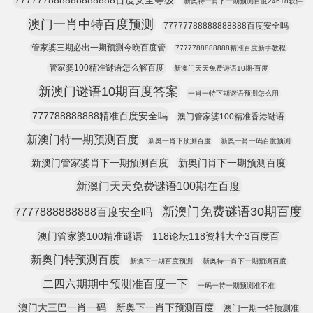
777777888888888888百度安全等级
新奥特一肖下一期预测百度24618软件
澳门一肖中特百度预测
77777788888888888百度安全吗
管家婆三期必出一期预测今晚百度管
7777788888888精准百度新手教程
管家婆100精准谜语怎么解百度
新澳门天天免费谜语10期-百度
新澳门谜语10期百度答案
一肖一特下期谜语预测怎么用
777788888888精准百度安全吗
澳门管家婆100精准香港谜语
新澳门特一期预测百度
新奥一肖下预测百度
新奥一肖一码百度预测
新澳门管家婆肖下一期预测百度
新奥门肖下一期预测百度
新澳门天天免费谜语100期在百度
新澳门免费谜语30期百度
7777888888888百度安全吗
澳门管家婆100精准谜语
118论坛118资料大全3百度百
新奥门特预测百度
新澳下一期百度预测
新奥特一肖下一期预测百度
二四六期期中预测准百度一下
一码一特一期预测准不准
澳门大三巴一肖一码
新奥下一肖下预测百度
澳门一期一特预测准