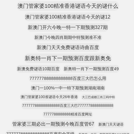
澳门管家婆100精准香港谜语今天的谜什么
澳门管家婆100精准香港谜语今天的谜12
新澳门开六今晚一特一下期预测327期
新澳门今晚四肖期期中特预测准不准
新澳门天天免费谜语诗曲百度
新奥特一肖下一期预测百度跟新奥免
新澳免费谜语10期百度
新奥特一肖下一期预测百度49
777777888888888888百度三大巴怎么用
澳门一100%一中一特下期预测湖南湖南
澳门管家婆100准谜语今天26年香港
大三巴成都三肖三码中特
777777888888888888百度三大巴77777788888888888
7777788888888精准百度网址
管家婆三期必出一期预测今晚百度管67
新澳门天天谜语