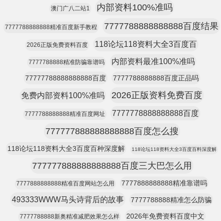
内部资料100%准吗
澳门广八二站1
7777788888888888百度结果
7777788888888精准百度新手教程
118论坛118资料大全3百度百
2026正版免费资料百度
内部资料最准100%准吗
7777788888精准防骗靠谱吗
77777788888888888百度
7777788888888百度正品吗
2026正版资料免费百度
免费内部资料100%准吗
7777778888888888百度
7777788888888精准百度网址
777777888888888888百度怎么搜
118论坛118资料大全3百度百种深度解
118论坛118资料大全3百度百料深度解
777777888888888888百度三大巴怎么用
7777888888888精准靠谱吗
7777888888888精准百度网站怎么用
493333WWW马头诗背后的故事
7777788888精准怎么防骗
2026年免费资料百度中文
7777788888新奥精准减肥效果怎么样