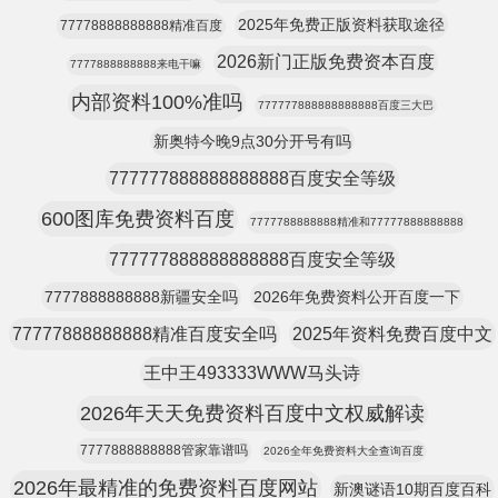
2025年免费正版资料获取途径
77778888888888精准百度
2026新门正版免费资本百度
7777888888888来电干嘛
内部资料100%准吗
777777888888888888百度三大巴
新奥特今晚9点30分开号有吗
777777888888888888百度安全等级
600图库免费资料百度
7777788888888精准和77777888888888
777777888888888888百度安全等级
7777888888888新疆安全吗
2026年免费资料公开百度一下
77777888888888精准百度安全吗
2025年资料免费百度中文
王中王493333WWW马头诗
2026年天天免费资料百度中文权威解读
7777888888888管家靠谱吗
2026全年免费资料大全查询百度
2026年最精准的免费资料百度网站
新澳谜语10期百度百科