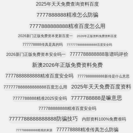
2025年天天免费查询资料百度
7777888888精准怎么防骗
7777888888888精准百度怎么用
2026新门正版免费资本更新百度一
2026年正版资料免费资料百度
777778888传真是真的吗
77777788888888888百度安全吗
7777788888888靠谱吗评价
2026新门正版免费资本安全吗一
新澳2026年正版免费资料免费
7777888888888精准百度安全吗
7777888888888新传是什么意思
2025年天天免费百度资料
777777888888888888百度怎么用
7777788888是嘛意思
7777788888精准2025安全吗
777788888888精准百度安全吗
7777788888888888防骗技巧
内部资料100%免费准吗
777778888精准传真怎么防骗
777788888888精准的来源