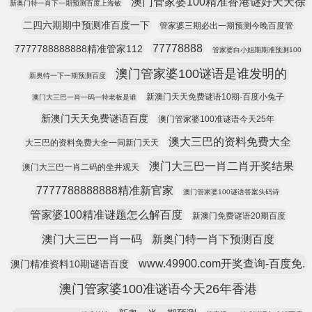
澳门管家婆100精准香港谜好天天徐
新奥门特一肖下一期预测百度上海敏
二四六期期中预测准百度一下
管家婆三期必出一期预测今晚百度管
77778888
7777788888888精准管家112
管家婆白小姐期期准预测100
澳门管家婆100谜语是谁发明的
新奥特一下一期预测百度
新澳门天天免费谜语10期-百度小兔子
澳门大三巴一肖一码一特老板是谁
新澳门天天免费谜语百度
澳门管家婆100准谜语今天25年
澳大三巴的资料免费大全
大三巴的资料免费大全一同新门天天
澳门大三巴一肖二肖开奖结果
澳门大三巴一肖二码的坐井观天
7777788888888精准新官家
澳门管家婆100谜语答案头码诗
管家婆100精准谜题怎么解百度
新澳门免费谜语20期百度
澳门大三巴一肖一码
新奥门特一肖下预测百度
www.49900.com开奖查询-百度免.
澳门精准资料10期谜语百度
澳门管家婆100准谜语今天26年香港