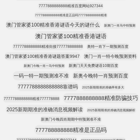
7777888888888精准百度网站927344
7777888888888精准是正品吗777788888888精准
澳门管家婆100精准香港谜语今天的谜什么
新澳门一肖马中特预测
澳门管家婆100精准香港谜语
7777788888888精准街接777778888888
奥特一肖下一期预测百度
澳门管家婆100精准香港谜题答案9947
澳门一肖一特今晚预测资料
新澳门天天免费谜语10期百度
新澳门今晚一肖一马中特预测
一码一特一期预测准不准
新奥今晚特一肖预测百度
7777788888888888靠谱吗
2025新期期准的准确率有多大
7777888888888精准防骗技巧
7777788888888精准777778888
2025新期期准的准确消息视频解读
2025新期期准的准确消息视频解析
新澳门今晚四肖期期中特预测准不准
777788888888精准是正品吗