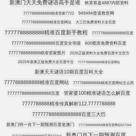
新澳门天天免费谜语高手是谁
铁算算盘4887内部资料
949494曾道救世网
7777888888888精准管家7722
7777788888888精准百度网址
大三巴免费资料大全百度
7777788888888精准百度新手教程
7777788888888888百度
777777888888888888百度安全等级
600图库免费资料百度
7777788888888精准管家图片
2026正版资料大全免费百度中文宫方
2025年新奥正版免费大全百度中文
7777788888888精准百度网站
新澳天天谜语10期百度百科大全
7777888888888精准百度网站
7777888888888精准百度网站怎么用
管家婆100精准谜语怎么解百度
777777888888888888百度
7777788888精准传真解析112.7777788888
777777888888888888百度三大巴
新奥门特一肖下一期预测百度老澳门
7777888888888精准百度网站927344
新奥门肖下一期预测百度
777777888888888888百度927344