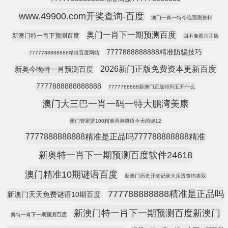
www.49900.com开奖查询-百度
澳门一肖一特今晚预测资料
奥门一肖下一期预测百度
新澳门特一肖下预测百度
四不像图片正版
7777888888888精准防骗技巧
7777788888888精准百度网站
2026新门正版免费资本更新百度
新奥今晚特一肖预测百度
7777888888888888
7777788888新澳门正版排列五开什么
澳门大三巴一肖一码一特大鹏湾美康
澳门管家婆100精准香港谜语今天的谜12
7777888888888精准是正品吗777788888888精准
新奥特一肖下一期预测百度软件24618
澳门精准10期谜语百度
新澳门历史开奖记录大乐透查询表双
777788888888精准是正品吗
新澳门天天免费谜语10期百度
新澳门特一肖下一期预测百度新澳门
奥特一肖下一期预测百度