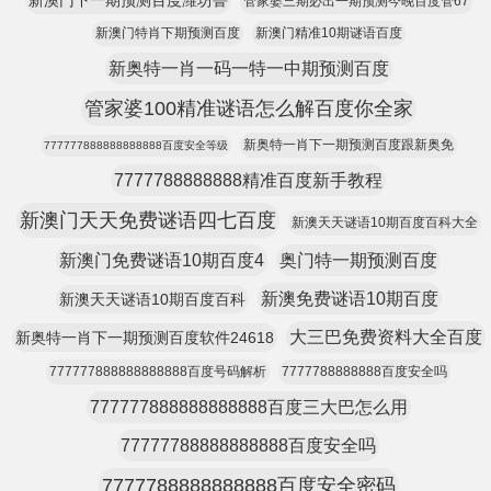
新澳门下一期预测百度潍坊鲁
管家婆三期必出一期预测今晚百度管67
新澳门特肖下期预测百度
新澳门精准10期谜语百度
新奥特一肖一码一特一中期预测百度
管家婆100精准谜语怎么解百度你全家
新奥特一肖下一期预测百度跟新奥免
777777888888888888百度安全等级
7777788888888精准百度新手教程
新澳门天天免费谜语四七百度
新澳天天谜语10期百度百科大全
新澳门免费谜语10期百度4
奥门特一期预测百度
新澳免费谜语10期百度
新澳天天谜语10期百度百科
大三巴免费资料大全百度
新奥特一肖下一期预测百度软件24618
777777888888888888百度号码解析
7777788888888百度安全吗
777777888888888888百度三大巴怎么用
77777788888888888百度安全吗
7777788888888888百度安全密码