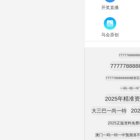
开奖直播
马会原创
777778888
77777888
7777788888888精准
一码一特一中
2025年精准
2
大三巴一尚一特
2025正版资料免
澳门一码一特一中预测准