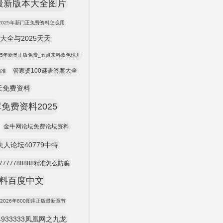
费最新版本大全图片
2025年新门正免费资料怎么用
大全与2025天天
25年新奥正版免费_五点来料双色球开
管家婆100谜语答案大全
精准
天天免费资料
库免费资料2025
金牛网论坛免费论坛资料
夫人论坛40779中特
7777788888精准怎么防骗
资料百度中文
2026年800图库正版最新章节
4933333凤凰网之九龙