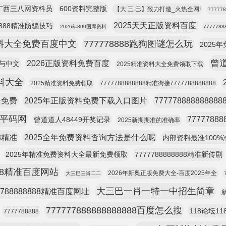
广西三八网资料员
600资料完整版
【大.三.巴】致力打造_火热全网!
77777
2025天天正版资料百度
88888精准防骗技巧
2026年800图库资料
77777
资料大全免费百度中文
777778888跑狗图谜怎么玩
2025
曾道
2026正版资料免费百度
度与中文
2025精准资料大全免费领取下载
料大全
2025精准资料免费领取
7777788888888精准街接7777788888888
全免费
2025年正版资料免费下载入口图片
77777888888888
平码网
777778
曾道道人48449开奖记录
2025新期期准的准确率
88精准
2025全年免费资料杳询方法是什么呢
内部资料最准100%
2025年精准免费资料大全最新免费领取
7777788888888精准新传剧
8888精准百度网站
2026年新奥正版免费大全-百度2025年全
大三巴三肖二二
大三巴一肖一特一中招生简章
7788888888精准百度网址
777777888888888888百度怎么搜
118论坛1
7777788888