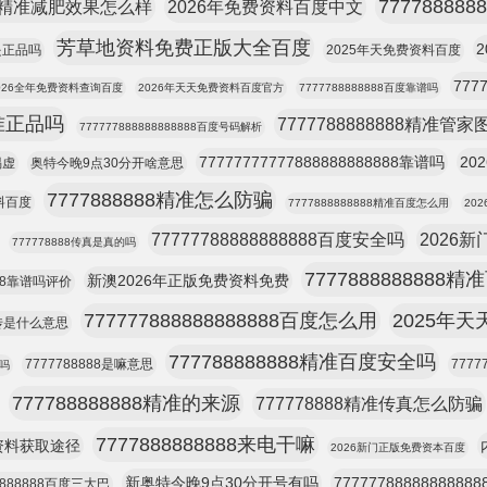
7777888
8新奥精准减肥效果怎么样
2026年免费资料百度中文
芳草地资料免费正版大全百度
准是正品吗
2025年天免费资料百度
777
026全年免费资料查询百度
2026年天天免费资料百度官方
7777788888888百度靠谱吗
精准正品吗
7777788888888精准管家
777777888888888888百度号码解析
77777777777888888888888靠谱吗
20
惕虚
奥特今晚9点30分开啥意思
7777888888精准怎么防骗
料百度
7777888888888精准百度怎么用
20
77777788888888888百度安全吗
2026
777778888传真是真的吗
7777888888888
新澳2026年正版免费资料免费
888靠谱吗评价
777777888888888888百度怎么用
2025年
8新传是什么意思
777788888888精准百度安全吗
7777788888是嘛意思
7777
全吗
777788888888精准的来源
777778888精准传真怎么防骗
7777888888888来电干嘛
资料获取途径
2026新门正版免费资本百度
新奥特今晚9点30分开号有吗
77777788888888
88888888百度三大巴