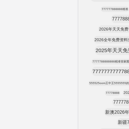
777777888888精准
77778
2026年天天免费
2026全年免费资
2025年天天
7777788888888精准管家
77777777777
555525oom王中王555555
2
77778888
7777
新澳202
新疆7