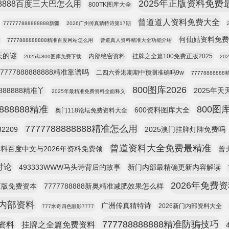
2025年正版资料免
8888888百度三大巴怎么用
800TK图库大全
曾道道人资料免费大全
777777888888888新疆
2026广州传真猜特诗第17期
何仙姑资料兔费
7777888888888精准百度网站怎么用
曾道真人资料精准大全功能介绍
天的谜
内部绝密资料
挂牌之全篇100免费正版2025
2025年800图库免费下载
20
7777888888888精准靠谱吗
二四六香港期期中预测准确吗9w
77778888888
800图库2026
8888888精准丫
2025年
2025年最精准免费资料全面释义
8888888精准
800图
600资料图库大全
奥门118论坛免费资料大全
7777788888888精准怎么用
32209
2025澳门挂牌灯牌免费吗
曾道资料大全免费最精准
资料百度中文与2026年资料免费领
曾
讨论
493333WWW马头诗背后的故事
新门内部最精确更新内容解读
2026年免费
正版免费资本
7777788888新奥精准减肥效果怎么样
内部资料
广洲传真猜特诗
2026新门内部资料大全
777米奇四色眼影7777
777788888888精准防骗技巧
费资料
挂牌之全篇免费资料