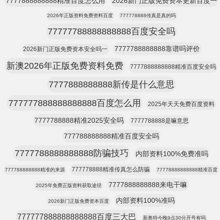
7777888888888精准百度怎么用
2026新门正版免费资本更新百度一
2026年正版资料免费资料百度
777778888传真是真的吗
77777788888888888百度安全吗
7777788888888靠谱吗评价
2026新门正版免费资本安全吗一
新澳2026年正版免费资料免费
7777888888888精准百度安全吗
7777888888888新传是什么意思
777777888888888888百度怎么用
2025年天天免费百度资料
7777788888精准2025安全吗
7777788888是嘛意思
777788888888精准百度安全吗
7777788888888888防骗技巧
内部资料100%免费准吗
777778888精准传真怎么防骗
777788888888精准的来源
77778888888888精准百度
7777888888888来电干嘛
2025年免费正版资料获取途径
内部资料100%准吗
2026新门正版免费资本百度
777777888888888888百度三大巴
新奥特今晚9点30分开号有吗