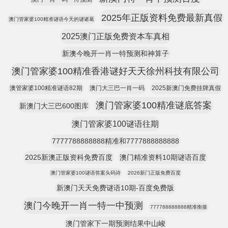
2025年正版资料免费最新真假
澳门管家婆100精准谜语今天的谜诸葛
2025澳门正版免费资本车真相
新澳今晚开一肖一特预测和神算子
澳门管家婆100精准香港谜好天天徐州科技有限公司
澳管家婆100精准谜语82期
澳门大三巴一肖一码
2025新澳门免费挂牌真假
澳门管家婆100精准谜底答案
新澳门大三巴600图库
澳门管家婆100谜语往期
7777788888888精准和7777888888888
2025新澳正版资科免费百度
澳门精准资料10期谜语百度
澳门管家婆100谜语答案头码诗
2026新门正版免费百度
新澳门天天免费谜语10期-百度免费版
澳门今晚开一肖一特一中预测
777788888888精准衡接
澳门管家下一期预测结果中山峻