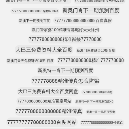
新奥门特一肖下一期预测百度老澳门
7777888888888精准百度网站927344
新奥门肖下一期预测百度
777777888888888888百度927344
777777888888888888百度真假
新澳下一期预测百度
澳门管家婆100精准香港谜好天天徐州
7777788888888精准衔接77778888
大巴三免费资料大全百度
新澳门免费谜语10期百度
7777788888888精准777778888
新澳门天天免费谜语10期-百度
新奥特一肖下一期预测百度
777778888精准传真怎么防骗
大巴三免费资料大全百度网盘
77788888888精准消息
7777888888888精准百度网站
新奥特一肖下一期预测百度49
7777788888888888精准传真
新奥一肖一码百度预测
77777777788888888百度网站
7777788888888888传真白