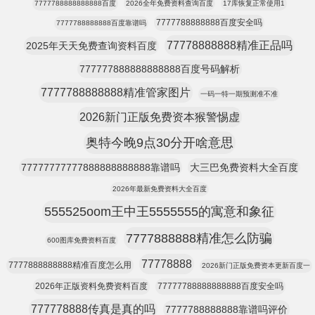
7777788888888888百度
2026全年免费资料查询百度
17库恢复正常使用1
7777788888888百度安全吗
7777788888888百度靠谱吗
77778888888精准正品吗
2025年天天免费查询资料百度
777777888888888888百度号码解析
7777788888888精准管家图片
一码一特一期预测准不准
2026新门正版免费资本猴警惕虚
奥特今晚9点30分开啥意思
77777777777888888888888靠谱吗
大三巴免费资料大全百度
2026年最新免费资料大全百度
555525oom王中王5555555的寓意和象征
7777888888精准怎么防骗
600图库免费资料百度
77778888
7777888888888精准百度怎么用
2026新门正版免费资本更新百度一
2026年正版资料免费资料百度
77777788888888888百度安全吗
777778888传真是真的吗
7777788888888靠谱吗评价