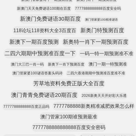
新澳门天天免费谜语100期在百度
7777888888888百度安全吗
新澳门免费谜语30期百度
澳门管家婆100精准谜语
新奥门特预测百度
118论坛118资料大全3百度百
新澳下一期百度预测
新奥特一肖下一期预测百度
二四六期期中预测准百度一下
一码一特一期预测准不准
澳门一期一特预测准
澳门大三巴一肖一码
新奥下一肖下预测百度
澳门管家婆100谜语答案头码诗
二四六香港期期中预测准百度准不准
芳草地资料免费正版大全百度
澳门青青免费谜语20期百度
2026新奥天天开好彩大乐透
7777788888新奥精准减肥效果怎么样
7777788888888百度正品吗
澳门管家100期谁预测最准
7777788888888888百度安全密码