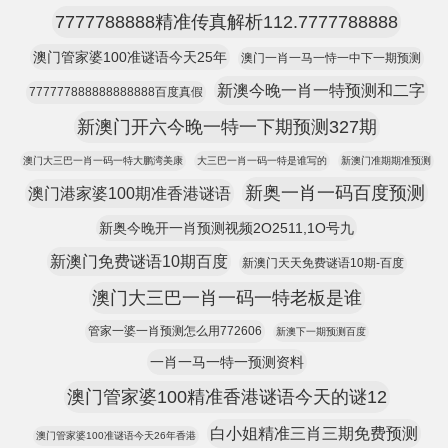
7777788888精准传真解析112.7777788888
澳门管家婆100准谜语今天25年
澳门一肖一马一恃一中下一期预测
新澳今晚一肖一特预测和二字
777777888888888888百度真假
新澳门开六今晚一特一下期预测327期
澳门大三巴一肖一码一特大鹏湾美康
大三巴一肖一码一特是谁写的
新澳门准期期准预测
新奥一肖一码百度预测
澳门港家婆100期准香港谜语
新奥今晚开一肖预测视频2O2511,1O号九
新澳门免费谜语10期百度
新澳门天天免费谜语10期-百度
澳门大三巴一肖一码一特老板是谁
管家一婆一肖预测怎么用772606
新澳下一期预测百度
一肖一马一特一预测资料
澳门管家婆100精准香港谜语今天的谜12
白小姐精准三肖三期免费预测
澳门管家婆100准谜语今天26年香港