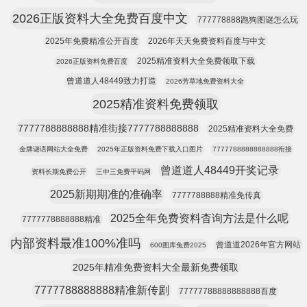
2026正版资料大全免费百度中文
777778888跑狗图谜怎么玩
2025年免费精准公开百度
2026年天天免费资料百度与中文
2025精准资料大全免费领取下载
2026正版资料免费百度
曾道道人48449致力打造
2026芳草地免费资料大全
2025精准资料免费领取
7777788888888精准街接7777788888888
2025精准资料大全免费
金牌谜语网站大全免费
2025年正版资料免费下载入口图片
7777788888888888衔接
曾道道人48449开奖记录
资料长期免费公开
三中三免费平码网
2025新期期准的准确率
7777788888精准免传真
2025全年免费资料杳询方法是什么呢
7777778888888精准
内部资料最准100%准吗
曾道道2026年官方网站
600图库兔费2025
2025年精准免费资料大全最新免费领取
7777788888888精准新传剧
77777788888888888百度