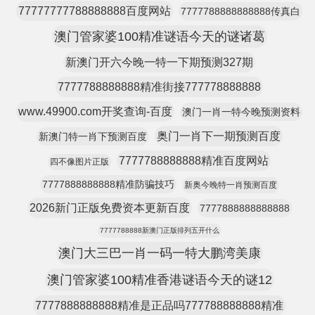
77777777788888888百度网站
7777788888888888传真白
澳门管家婆100精准谜语今天的谜诸葛
新澳门开六今晚一特一下期预测327期
7777788888888精准街接777778888888
www.49900.com开奖查询-百度
澳门一肖一特今晚预测资料
奥门一肖下一期预测百度
新澳门特一肖下预测百度
7777788888888精准百度网站
四不像图片正版
7777888888888精准防骗技巧
新奥今晚特一肖预测百度
2026新门正版免费资本更新百度
7777888888888888
7777788888新澳门正版排列五开什么
澳门大三巴一肖一码一特大鹏湾美康
澳门管家婆100精准香港谜语今天的谜12
7777888888888精准是正品吗777788888888精准