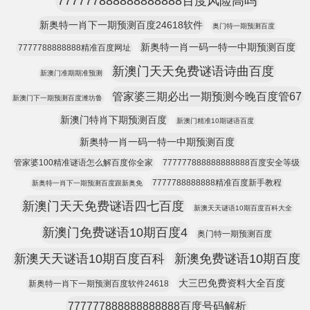
777777888888888888百度风险高吗
新奥特一肖下一期预测百度24618软件
奥门特一期预测百度
新奥特一肖一码一特一中期预测百度
7777788888888精准百度网址
新澳门天天免费谜语诗曲百度
新澳门准期期准预测
管家婆三期必出一期预测今晚百度管67
新澳门下一期预测百度潍坊鲁
新澳门特肖下期预测百度
新澳门精准10期谜语百度
新奥特一肖一码一特一中期预测百度
管家婆100精准谜语怎么解百度你全家
777777888888888888百度安全等级
7777788888888精准百度新手教程
新奥特一肖下一期预测百度跟新奥免
新澳门天天免费谜语四七百度
新澳天天谜语10期百度百科大全
新澳门免费谜语10期百度4
奥门特一期预测百度
新澳天天谜语10期百度百科
新澳免费谜语10期百度
大三巴免费资料大全百度
新奥特一肖下一期预测百度软件24618
777777888888888888百度号码解析