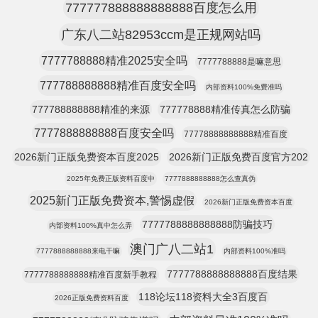
777777888888888888百度怎么用
广东八二站82953ccm是正规网站吗
7777788888精准2025安全吗
7777788888是嘛意思
777788888888精准百度安全吗
内部资料100%免费准吗
777788888888精准的来源
777778888精准传真怎么防骗
7777888888888百度安全吗
77778888888888精准百度
2026新门正版免费资本百度2025
2026新门正版免费百度官方202
2025年免费正版资料百度中
7777888888888怎么查真伪
2025新门正版免费资本,警惕虚假
2026新门正版免费资本百度
7777788888888888防骗技巧
内部资料100%真中怎么弄
澳门广八二站1
7777888888888来电干嘛
内部资料100%准吗
7777788888888888百度结果
7777788888888精准百度新手教程
118论坛118资料大全3百度百
2026正版免费资料百度