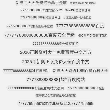
新澳门天天免费谜语高手是谁
铁算算盘4887内部资料
7777888888888精准管家7722
949494曾道救世网
7777788888888精准百度网址
大三巴免费资料大全百度
7777788888888888百度
7777788888888精准百度新手教程
777777888888888888百度安全等级
600图库免费资料百度
7777788888888精准管家图片
2026正版资料大全免费百度中文宫方
2025年新奥正版免费大全百度中文
新澳天天谜语10期百度百科大全
7777788888888精准百度网站
7777888888888精准百度网站
7777888888888精准百度网站怎么用
777777888888888888百度
管家婆100精准谜语怎么解百度
7777788888精准传真解析112.7777788888