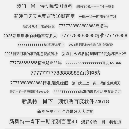
澳门一肖一特今晚预测资料
新澳门今晚一肖一马中特预测
新澳门天天免费谜语10期百度
一码一特一期预测准不准
7777788888888888靠谱吗
新奥今晚特一肖预测百度
7777788888888精准777778888
2025新期期准的准确率有多大
7777888888888精准防骗技巧
2025新期期准的准确消息视频解读
新澳门今晚四肖期期中特预测准不准
2025新期期准的准确消息视频解析
777788888888精准是正品吗
777777888888888888百度927344
77777777788888888百度网站
77778888888888精准,避免虚假
澳门大三巴一肖二码的坐井观天
7777888888888精准的来源和历史背景探讨
管家一婆一肖预测预准100%免
新奥特一肖下一期预测百度软件24618
新奥免费期期准谁是好人大结局
新奥特一肖下一期预测百度49
澳彩今晚一肖一特预测