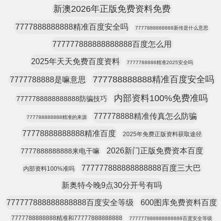
新澳2026年正版免费资料免费
7777888888888精准百度安全吗
7777888888888新传是什么意思
777777888888888888百度怎么用
2025年天天免费百度资料
7777788888精准2025安全吗
777788888888精准百度安全吗
7777788888是嘛意思
内部资料100%免费准吗
7777788888888888防骗技巧
777778888精准传真怎么防骗
777788888888精准的来源
77778888888888精准百度
2025年免费正版资料获取途径
2026新门正版免费资本百度
7777888888888来电干嘛
777777888888888888百度三大巴
内部资料100%准吗
新奥特今晚9点30分开号有吗
777777888888888888百度安全等级
600图库免费资料百度
7777788888888精准和77777888888888
777777888888888888百度安全等级