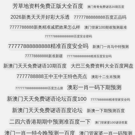
芳草地资料免费正版大全百度
澳门青青免费谜语20期百度
2026新奥天天开好彩大乐透
7777788888888百度正品吗
7777788888新奥精准减肥效果怎么样
澳门管家100期谁预测最准
7777788888888888百度安全密码
77777888888888精准百度安全吗
新澳门一肖马中特预测
77778888888新准新疆
7777888888888精准百度安全吗
新澳门天天免费谜语10期百度
大巴三免费资料大全百度网盘
7777788888王中王中王特色亮点
澳彩十二生肖预测
澳彩一肖一码下期预测
777777888888888888百度怎么搜
新澳门天天免费谜语论坛百度100
7777888888精准管家安全吗
新澳门天天免费谜语百度论坛
新澳一下期预测百度
二四六香港期期中预测准百度一下
澳门管家婆100谜语答案
澳门一肖一特今晚预测一百度
澳门管家婆一肖一码预测