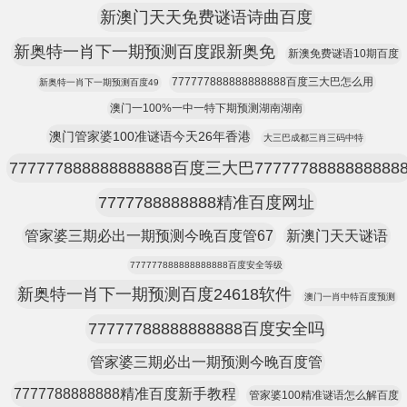
新澳门天天免费谜语诗曲百度
新奥特一肖下一期预测百度跟新奥免
新澳免费谜语10期百度
777777888888888888百度三大巴怎么用
新奥特一肖下一期预测百度49
澳门一100%一中一特下期预测湖南湖南
澳门管家婆100准谜语今天26年香港
大三巴成都三肖三码中特
777777888888888888百度三大巴7777778888888888
7777788888888精准百度网址
管家婆三期必出一期预测今晚百度管67
新澳门天天谜语
777777888888888888百度安全等级
新奥特一肖下一期预测百度24618软件
澳门一肖中特百度预测
77777788888888888百度安全吗
管家婆三期必出一期预测今晚百度管
7777788888888精准百度新手教程
管家婆100精准谜语怎么解百度