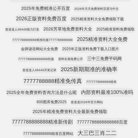
2025年免费精准公开百度
2026年天天免费资料百度与中文
2026正版资料免费百度
2025精准资料大全免费领取下载
2026芳草地免费资料大全
2025精准资料免费领取
曾道道人48449致力打造
2025精准资料大全免费
7777788888888精准街接7777788888888
金牌谜语网站大全免费
2025年正版资料免费下载入口图片
三中三免费平码网
7777788888888888衔接
资料长期免费公开
2025新期期准的准确率
曾道道人48449开奖记录
7777788888精准免传真
7777778888888精准
内部资料最准100%准吗
2025全年免费资料杳询方法是什么呢
600图库兔费2025
曾道道2026年官方网站
2025年精准免费资料大全最新免费领取
7777788888888精准新传剧
77777788888888888百度
大三巴三肖二二
7777888888888精准百度网站