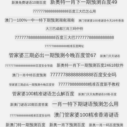
新奥特一肖下一期预测百度49
新澳免费谜语10期百度
777777888888888888百度三大巴怎么用
澳门一100%一中一特下期预测湖南湖南
澳门管家婆100准谜语今天26年香港
大三巴成都三肖三码中特
777777888888888888百度三大巴77777788888888888
7777788888888精准百度网址
管家婆三期必出一期预测今晚百度管67
新澳门天天谜语
新奥特一肖下一期预测百度24618软件
777777888888888888百度安全等级
77777788888888888百度安全吗
澳门一肖中特百度预测
7777788888888精准百度新手教程
管家婆三期必出一期预测今晚百度管
管家婆100精准谜语怎么解百度
新澳门天天免费谜语10期-百度
一肖一特下期谜语预测怎么用
新澳门谜语10期百度答案
澳门管家婆100精准香港谜语
777788888888精准百度安全吗
新澳门特一期预测百度
新奥一肖下预测百度
新奥一肖一码百度预测