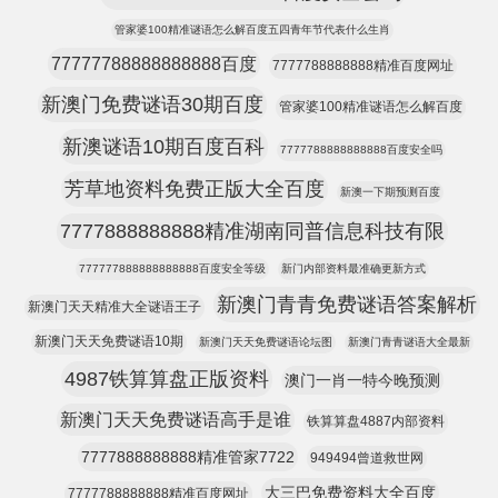
管家婆100精准谜语怎么解百度五四青年节代表什么生肖
77777788888888888百度
7777788888888精准百度网址
新澳门免费谜语30期百度
管家婆100精准谜语怎么解百度
新澳谜语10期百度百科
7777788888888888百度安全吗
芳草地资料免费正版大全百度
新澳一下期预测百度
7777888888888精准湖南同普信息科技有限
777777888888888888百度安全等级
新门内部资料最准确更新方式
新澳门青青免费谜语答案解析
新澳门天天精准大全谜语王子
新澳门天天免费谜语10期
新澳门天天免费谜语论坛图
新澳门青青谜语大全最新
4987铁算算盘正版资料
澳门一肖一特今晚预测
新澳门天天免费谜语高手是谁
铁算算盘4887内部资料
7777888888888精准管家7722
949494曾道救世网
大三巴免费资料大全百度
7777788888888精准百度网址