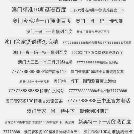
澳门精准10期谜语百度
二四六香港期期中预测准百度一下
奥门今晚特一肖预测百度
奥门一肖一码一恃预测
澳门一肖下一期预测百度
新澳门天天免费谜语百度
澳门管家婆谜语怎么猜
7777788888888精准衔接和777788888888精准新
澳门一肖一码一特一预测百度
2026新门正版免费资本更新百度
澳门大三巴一肖二肖开奖结果
7777888888888精准百度网站
7777788888888精准管家112
澳门管家婆100精准香港谜题答案
奥门特一肖下一期预测百度上海敏
新奥今晚一肖一码预测
7777788888888精准百度网站
7777788888888精准衔接77778888
77777888888王中王官方电话
澳门管家婆100精准香港谜答案
澳门管家一肖一特中下一期预测04期开
新奥特一下一期预测百度
管家婆100期中管家 管家婆100期中管家 下一期预测
澳门管家100期谁预测最准
77778888
澳门管家婆100精准香港谜语今天1