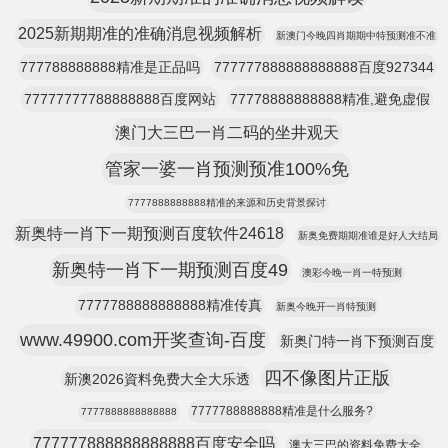
2025新期期准的准确消息视频解析
新澳门今晚四肖期期中特预测准不准
777788888888精准是正品吗
777777888888888888百度927344
77777777788888888百度网站
77778888888888精准,避免虚假
澳门大三巴一肖二码的坐井观天
管家一婆一肖预测预准100%免
7777888888888精准的来源和历史背景探讨
新奥特一肖下一期预测百度软件24618
新奥免费期期准谁是好人大结局
新奥特一肖下一期预测百度49
澳彩今晚一肖一特预测
7777788888888888精准传真
新奥今晚开一肖特预测
www.49900.com开奖查询-百度
新奥门特一肖下预测百度
四不像图片正版
新澳2026資料免费大全大乐透
7777788888888精准是什么服务?
7777888888888888
777777888888888888百度安全吗
澳大三巴的资料免费大全