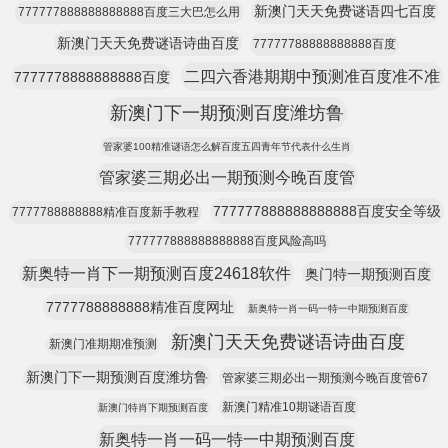
新澳门天天免费谜语四七百度
777777888888888888百度三大巴怎么用
新澳门天天免费谜语诗曲百度
77777788888888888百度
二四六香港期期中预测准百度准不准
7777778888888888百度
新澳门下一期预测百度潍坊鲁
管家婆100精准谜语怎么解百度五四青年节代表什么生肖
管家婆三期必出一期预测今晚百度管
777777888888888888百度安全等级
7777788888888精准百度新手教程
777777888888888888百度风险高吗
新奥特一肖下一期预测百度24618软件
奥门特一期预测百度
7777788888888精准百度网址
新奥特一肖一码一特一中期预测百度
新澳门天天免费谜语诗曲百度
新澳门准期期准预测
新澳门下一期预测百度潍坊鲁
管家婆三期必出一期预测今晚百度管67
新澳门精准10期谜语百度
新澳门特肖下期预测百度
新奥特一肖一码一特一中期预测百度