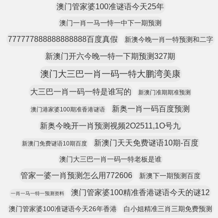
澳门管家婆100准谜语今天25年
澳门一肖一马一恃一中下一期预测
777777888888888888百度真假
新澳今晚一肖一特预测和二字
新澳门开六今晚一特一下期预测327期
澳门大三巴一肖一码一特大鹏湾美康
大三巴一肖一码一特是谁写的
新澳门准期期准预测
新奥一肖一码百度预测
澳门港家婆100期准香港谜语
新奥今晚开一肖预测视频2O2511,1O号九
新澳门天天免费谜语10期-百度
新澳门免费谜语10期百度
澳门大三巴一肖一码一特老板是谁
管家一婆一肖预测怎么用772606
新澳下一期预测百度
澳门管家婆100精准香港谜语今天的谜12
一肖一马一特一预测资料
澳门管家婆100准谜语今天26年香港
白小姐精准三肖三期免费预测