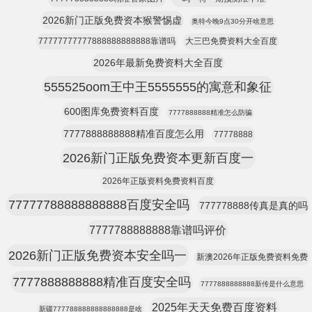
2026新门正版免费资本猴警惕虚
奥特今晚9点30分开啥意思
77777777777888888888888靠谱吗
大三巴免费资料大全百度
2026年最新免费资料大全百度
555525oom王中王5555555的寓意和象征
600图库免费资料百度
7777888888精准怎么防骗
7777888888888精准百度怎么用
77778888
2026新门正版免费资本更新百度一
2026年正版资料免费资料百度
77777788888888888百度安全吗
777778888传真是真的吗
7777788888888靠谱吗评价
2026新门正版免费资本安全吗一
新澳2026年正版免费资料免费
7777888888888精准百度安全吗
7777888888888新传是什么意思
2025年天天免费百度资料
新疆777788888888888888是啥