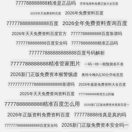
777788888888精准是正品吗
芳草地资料免费正版大全百度
2026年免费资料百度
2025年天免费资料百度
2026全年免费资料查询百度
7777788888888888百度
2026年天天免费资料百度官方
7777788888888百度靠谱吗
7777788888888百度安全吗
77778888888精准正品吗
777777888888888888百度号码解析
7777788888888精准管家图片
一码一特一期预测准不准
2026新门正版免费资本猴警惕虚
奥特今晚9点30分开啥意思
77777777777888888888888靠谱吗
2026年最新免费资料大全百度
2025年天天免费查询资料百度
7777888888精准怎么防骗
7777888888888精准百度怎么用
2026新门正版免费资本更新百度一
2026年正版资料免费资料百度
777778888传真是真的吗
2026新门正版免费资本安全吗一
77777788888888888百度安全吗