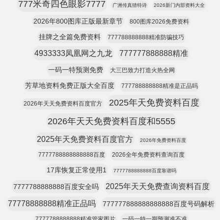
777米奇四色眼影7777
广洲传真猜特诗
2026新门内部资料大全
2026年800图库正版最新章节
800图库2026免费资料
挂牌之全篇免费资料
777788888888精准防骗技巧
4933333凤凰网之九龙
777777888888精准
一码一特预测免费
大三巴致力打造火热全网
芳草地资料免费正版大全百度
777788888888精准是正品吗
2025年天免费资料百度
2026年天天免费资料百度官方
2026年天天免费资料百度和5555
2025年天免费资料百度官方
2026年免费资料百度
7777788888888888百度
2026全年免费资料查询百度
17库恢复正常使用1
7777788888888百度靠谱吗
2025年天天免费查询资料百度
7777788888888百度安全吗
77778888888精准正品吗
777777888888888888百度号码解析
7777788888888精准管家图片
一码一特一期预测准不准