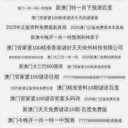
新澳门特一肖下预测百度
澳门一肖一码一恃预测
澳门管家婆100精准谜语今天的谜诸葛
2025年正版资料免费最新真假
2025澳门正版免费资本车真相
新澳今晚开一肖一特预测和神算子
澳门管家婆100精准香港谜好天天徐州科技有限公司
澳门大三巴一肖一码
2025新澳门免费挂牌真假
澳管家婆100精准谜语82期
新澳门大三巴600图库
澳门管家婆100精准谜底答案
澳门管家婆100谜语往期
7777788888888精准和7777888888888
澳门精准资料10期谜语百度
2025新澳正版资科免费百度
澳门管家婆100谜语答案头码诗
2026新门正版免费百度
新澳门天天免费谜语10期-百度免费版
澳门今晚开一肖一特一中预测
777788888888精准衡接