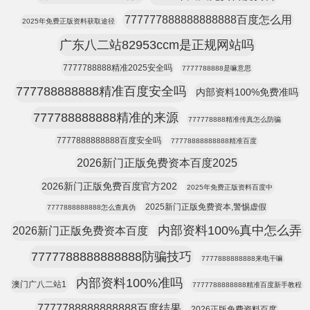
777777888888888888百度怎么用
2025年免费正版资料获取途径
广东八二站82953ccm是正规网站吗
7777788888精准2025安全吗
7777788888是嘛意思
777788888888精准百度安全吗
内部资料100%免费准吗
777788888888精准的来源
777778888精准传真怎么防骗
7777888888888百度安全吗
77778888888888精准百度
2026新门正版免费资本百度2025
2026新门正版免费百度官方202
2025年免费正版资料百度中
2025新门正版免费资本,警惕虚假
7777888888888怎么查真伪
内部资料100%真中怎么弄
2026新门正版免费资本百度
7777788888888888防骗技巧
7777888888888来电干嘛
内部资料100%准吗
澳门广八二站1
7777788888888精准百度新手教程
7777788888888888百度结果
2026正版免费资料百度