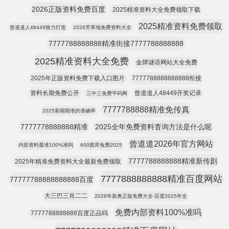
2026正版资料免费百度
2025精准资料大全免费领取下载
2025精准资料免费领取
曾道道人48449致力打造
2026芳草地免费资料大全
7777788888888精准街接7777788888888
2025精准资料大全免费
金牌谜语网站大全免费
2025年正版资料免费下载入口图片
7777788888888888衔接
资料长期免费公开
曾道道人48449开奖记录
三中三免费平码网
7777788888精准免传真
2025新期期准的准确率
7777778888888精准
2025全年免费资料杳询方法是什么呢
曾道道2026年官方网站
内部资料最准100%准吗
600图库兔费2025
7777788888888精准新传剧
2025年精准免费资料大全最新免费领取
7777888888888精准百度网站
77777788888888888百度
大三巴三肖二二
2026年新奥正版免费大全-百度2025年全
免费内部资料100%准吗
7777788888888百度正品吗