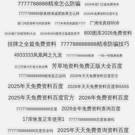
7777788888精准怎么防骗
2026年新门正版免费资本
7777788888新奥精准减肥效果怎么样
2026年免费资料百度中文
广洲传真猜特诗
新门内部资料与内部资料
777米奇四色眼影7777
800图库2026免费资料
2026新门内部资料大全
2026年800图库正版最新章节
挂牌之全篇免费资料
777788888888精准防骗技巧
4933333凤凰网之九龙
777777888888精准
一码一特预测免费
芳草地资料免费正版大全百度
大三巴致力打造火热全网
777788888888精准是正品吗
2026年天天免费资料百度官方
2025年天免费资料百度
2026年天天免费资料百度和5555
2025年天免费资料百度官方
2026年免费资料百度
2026全年免费资料查询百度
7777788888888888百度
17库恢复正常使用1
7777788888888百度靠谱吗
2025年天天免费查询资料百度
7777788888888百度安全吗