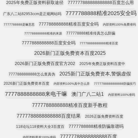
2025年免费正版资料获取途径
777777888888888888百度怎么用
7777788888精准2025安全吗
广东八二站82953ccm是正规网站吗
777788888888精准百度安全吗
7777788888是嘛意思
内部资料100%免费准吗
777778888精准传真怎么防骗
777788888888精准的来源
7777888888888百度安全吗
77778888888888精准百度
2026新门正版免费资本百度2025
2026新门正版免费百度官方202
2025年免费正版资料百度中
2025新门正版免费资本,警惕虚假
7777888888888怎么查真伪
2026新门正版免费资本百度
内部资料100%真中怎么弄
7777788888888888防骗技巧
7777888888888来电干嘛
澳门广八二站1
内部资料100%准吗
7777788888888精准百度新手教程
7777788888888888百度结果
2026正版免费资料百度
7777788888精准防骗靠谱吗
118论坛118资料大全3百度百
77777788888888888百度
内部资料最准100%准吗