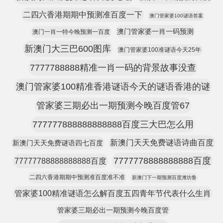
二四六香港期期中预测准百度一下
澳门管家婆100谜语答案
澳门管家婆一肖一码预测
澳门一肖一特今晚预测一百度
新澳门大三巴600图库
澳门管家婆100准谜语今天25年
7777788888精准一肖一码的背景故事没查
澳门管家婆100精准香港谜语今天的谜语香港的谜
管家婆三期必出一期预测今晚百度管67
777777888888888888百度三大巴怎么用
新澳门天天免费谜语诗曲百度
新澳门天天免费谜语四七百度
7777778888888888百度
77777788888888888百度
二四六香港期期中预测准百度准不准
新澳门下一期预测百度潍坊鲁
管家婆100精准谜语怎么解百度五四青年节代表什么生肖
管家婆三期必出一期预测今晚百度管