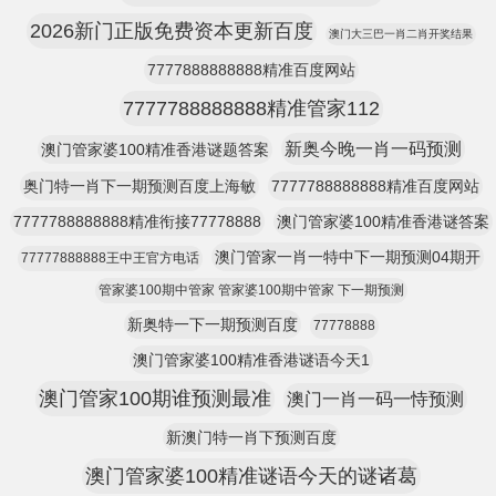
2026新门正版免费资本更新百度
澳门大三巴一肖二肖开奖结果
7777888888888精准百度网站
7777788888888精准管家112
新奥今晚一肖一码预测
澳门管家婆100精准香港谜题答案
奥门特一肖下一期预测百度上海敏
7777788888888精准百度网站
7777788888888精准衔接77778888
澳门管家婆100精准香港谜答案
澳门管家一肖一特中下一期预测04期开
77777888888王中王官方电话
管家婆100期中管家 管家婆100期中管家 下一期预测
新奥特一下一期预测百度
77778888
澳门管家婆100精准香港谜语今天1
澳门管家100期谁预测最准
澳门一肖一码一恃预测
新澳门特一肖下预测百度
澳门管家婆100精准谜语今天的谜诸葛