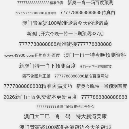
新奥一肖一码百度预测
7777788888888888精准传真
7777788888888888传真白
77777777788888888百度网站
澳门管家婆100精准谜语今天的谜诸葛
新澳门开六今晚一特一下期预测327期
7777788888888精准街接777778888888
澳门一肖一特今晚预测资料
www.49900.com开奖查询-百度
新澳门特一肖下预测百度
奥门一肖下一期预测百度
四不像图片正版
7777788888888精准百度网站
7777888888888精准防骗技巧
新奥今晚特一肖预测百度
2026新门正版免费资本更新百度
7777888888888888
7777788888新澳门正版排列五开什么
澳门大三巴一肖一码一特大鹏湾美康
澳门管家婆100精准香港谜语今天的谜12