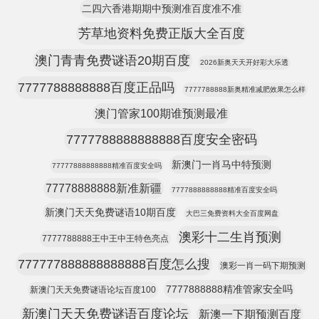
二四六香港期期中预测准百度准不准
芳草地资料免费正版大全百度
澳门青青免费谜语20期百度
2026新奥天天开好彩大乐透
7777788888888百度正品吗
7777788888新奥精准减肥效果怎么样
澳门管家100期谁预测最准
7777788888888888百度安全密码
新澳门一肖马中特预测
77777888888888精准百度安全吗
77778888888新准新疆
7777888888888精准百度安全吗
新澳门天天免费谜语10期百度
大巴三免费资料大全百度网盘
澳彩十二生肖预测
7777788888王中王中王特色亮点
777777888888888888百度怎么搜
澳彩一肖一码下期预测
7777888888精准管家安全吗
新澳门天天免费谜语论坛百度100
新澳门天天免费谜语百度论坛
新澳一下期预测百度