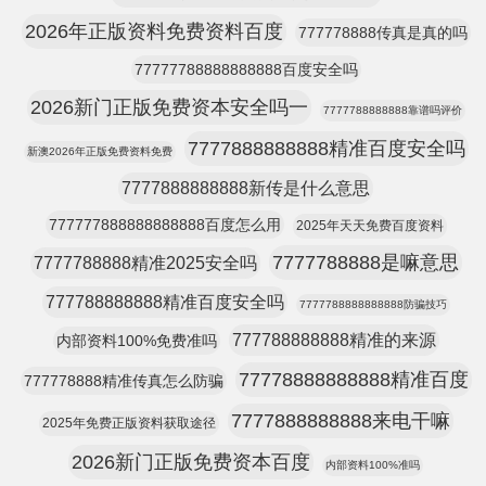
2026年正版资料免费资料百度
777778888传真是真的吗
77777788888888888百度安全吗
2026新门正版免费资本安全吗一
7777788888888靠谱吗评价
7777888888888精准百度安全吗
新澳2026年正版免费资料免费
7777888888888新传是什么意思
777777888888888888百度怎么用
2025年天天免费百度资料
7777788888是嘛意思
7777788888精准2025安全吗
777788888888精准百度安全吗
7777788888888888防骗技巧
777788888888精准的来源
内部资料100%免费准吗
77778888888888精准百度
777778888精准传真怎么防骗
7777888888888来电干嘛
2025年免费正版资料获取途径
2026新门正版免费资本百度
内部资料100%准吗