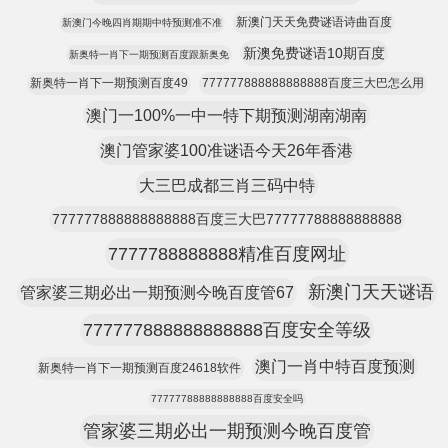
新澳门天天免费谜语诗曲百度
新澳门今晚四肖期期中特预测准不准
新澳免费谜语10期百度
新奥特一肖下一期预测百度跟新奥免
新奥特一肖下一期预测百度49
777777888888888888百度三大巴怎么用
澳门一100%一中一特下期预测湖南湖南
澳门管家婆100准谜语今天26年香港
大三巴成都三肖三码中特
777777888888888888百度三大巴77777788888888888
7777788888888精准百度网址
新澳门天天谜语
管家婆三期必出一期预测今晚百度管67
777777888888888888百度安全等级
澳门一肖中特百度预测
新奥特一肖下一期预测百度24618软件
77777788888888888百度安全吗
管家婆三期必出一期预测今晚百度管