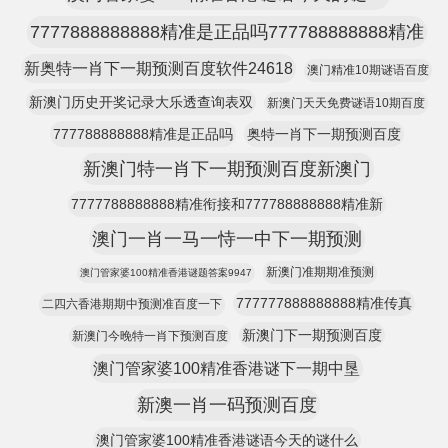
7777888888888精准是正品吗777788888888精准
新奥特一肖下一期预测百度软件24618
澳门精准10期谜语百度
新澳门历史开奖记录大乐透查询表双
新澳门天天免费谜语10期百度
777788888888精准是正品吗
奥特一肖下一期预测百度
新澳门特一肖下一期预测百度新澳门
7777788888888精准衔接和777788888888精准新
澳门一肖一马一恃一中下一期预测
新澳门准期期准预测
澳门管家婆100精准香港谜题答案9947
777777888888888精准传真
二四六香港期期中预测准百度一下
新澳门下一期预测百度
新澳门今晚特一肖下预测百度
澳门管家婆100精准香港谜下一期中垦
新澳一肖一码预测百度
澳门管家婆100精准香港谜语今天的谜什么