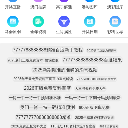
开奖直播
澳门挂牌
高手解迷
港彩图库
澳彩图库
马会原创
全年资料
生肖属性
开奖日期
彩料世界
7777788888888精准百度新手教程
2025新门正版免费资本
7777788888888888百度结果
2025新门正版免费资本_警惕虚假
2025新期期准的准确的消息视频
2025年天天免费资料百度官力重点解读
7777788888888精准百度网站
2026正版免费资料百度
大三巴资料免费大全
一肖一中一特一中预测准不准
一码一特一中下期号码预测最新
奥门一肖一特一码精准预测
600正版图库免费
777777778888888888精准
2025年精准资料获取渠道
2026免费正版资料大全
118论坛118资料大全3百度百
481111横富网