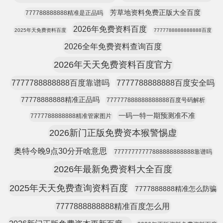
芳草地资料免费正版大全百度
777788888888精准是正品吗
2026年免费资料百度
2025年天免费资料百度
7777788888888888百度
2026全年免费资料查询百度
2026年天天免费资料百度官方
7777788888888百度靠谱吗
7777788888888百度安全吗
77778888888精准正品吗
777777888888888888百度号码解析
一码一特一期预测准不准
7777788888888精准管家图片
2026新门正版免费资本猴警惕虚
奥特今晚9点30分开啥意思
77777777777888888888888靠谱吗
2026年最新免费资料大全百度
2025年天天免费查询资料百度
7777888888精准怎么防骗
7777888888888精准百度怎么用