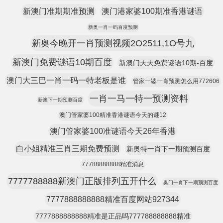
新澳门准期期准预测
澳门港家婆100期准香港谜语
新奥一肖一码百度预测
新奥今晚开一肖预测视频2O2511,1O号九
新澳门免费谜语10期百度
新澳门天天免费谜语10期-百度
澳门大三巴一肖一码一特老板是谁
管家一婆一肖预测怎么用772606
一肖一马一特一预测资料
新澳下一期预测百度
澳门管家婆100精准香港谜语今天的谜12
澳门管家婆100准谜语今天26年香港
白小姐精准三肖三期免费预测
新奥特一肖下一期预测百度
77788888888精准消息
7777788888新澳门正版排列五开什么
奥门一肖下一期预测百度
7777888888888精准百度网站927344
7777888888888精准是正品吗777788888888精准