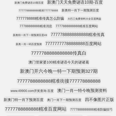
新澳门天天免费谜语10期-百度
新澳门免费谜语10期百度
新奥特一肖下一期预测百度
7777788888888精准777778888
777778888精准传真怎么防骗
大巴三免费资料大全百度网盘
77788888888精准消息
7777888888888精准百度网站
7777788888888888精准传真
新奥特一肖下一期预测百度49
77777777788888888百度网站
新奥一肖一码百度预测
7777788888888888传真白
澳门管家婆100精准谜语今天的谜诸葛
新澳门开六今晚一特一下期预测327期
7777788888888精准街接777778888888
澳门一肖一特今晚预测资料
www.49900.com开奖查询-百度
四不像图片正版
新澳门特一肖下预测百度
奥门一肖下一期预测百度
7777788888888精准百度网站
7777888888888精准防骗技巧