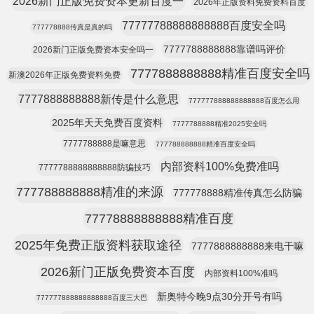
2026新门正版免费资本更新百度一
2026年正版资料免费资料百度
77777788888888888百度安全吗
777778888传真是真的吗
7777788888888靠谱吗评价
2026新门正版免费资本安全吗一
7777888888888精准百度安全吗
新澳2026年正版免费资料免费
7777888888888新传是什么意思
777777888888888888百度怎么用
2025年天天免费百度资料
7777788888精准2025安全吗
7777788888是嘛意思
777788888888精准百度安全吗
内部资料100%免费准吗
7777788888888888防骗技巧
777788888888精准的来源
777778888精准传真怎么防骗
77778888888888精准百度
2025年免费正版资料获取途径
7777888888888来电干嘛
2026新门正版免费资本百度
内部资料100%准吗
新奥特今晚9点30分开号有吗
777777888888888888百度三大巴