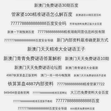
新澳门免费谜语30期百度
管家婆100精准谜语怎么解百度
新澳谜语10期百度百科
7777788888888888百度安全吗
芳草地资料免费正版大全百度
7777888888888精准湖南同普信息科技有限
新澳一下期预测百度
新门内部资料最准确更新方式
777777888888888888百度安全等级
新澳门天天精准大全谜语王子
新澳门青青免费谜语答案解析
新澳门天天免费谜语10期
新澳门天天免费谜语论坛图
新澳门青青谜语大全最新
4987铁算算盘正版资料
澳门一肖一特今晚预测
新澳门天天免费谜语高手是谁
铁算算盘4887内部资料
7777888888888精准管家7722
大三巴免费资料大全百度
949494曾道救世网
7777788888888精准百度网址
7777788888888888百度
7777788888888精准百度新手教程
777777888888888888百度安全等级
600图库免费资料百度