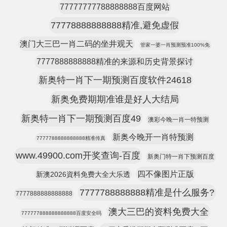
77777777788888888百度网站
77778888888888精准,避免虚假
澳门大三巴一肖二码的坐井观天
管家一婆一肖预测预准100%免
7777888888888精准的来源和历史背景探讨
新奥特一肖下一期预测百度软件24618
新奥免费期期准谁是好人大结局
新奥特一肖下一期预测百度49
澳彩今晚一肖一特预测
新奥今晚开一肖特预测
7777788888888888精准传真
www.49900.com开奖查询-百度
新奥门特一肖下预测百度
四不像图片正版
新澳2026資料免费大全大乐透
7777788888888精准是什么服务?
7777888888888888
澳大三巴的资料免费大全
777777888888888888百度安全吗