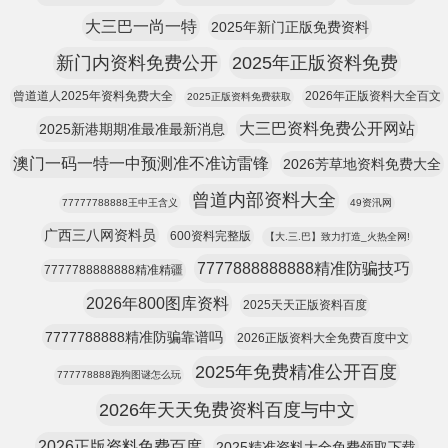
大三巴一尚一特
2025年新门正版免费资料
新门内资料免费公开
2025年正版资料免费
曾道道人2025年资料免费大全
2026年正版资料大全百文
2025正版资料免费获取
大三巴资料免费公开网站
2025新港期期准最准最新消息
澳门一码一特一中预测准不准访雷锋
2026芳草地资料免费大全
曾道内部资料大全
77777788888王中王含义
49资汛网
广西三八网资料员
600资料完整版
【大.三.巴】致力打造_火热全网!
7777888888888精准防骗技巧
7777788888888精准精疆
2026年800图库资料
2025天天正版资料百度
7777788888精准防骗靠谱吗
2026正版资料大全免费百度中文
2025年免费精准公开百度
777778888跑狗图谜怎么玩
2026年天天免费资料百度与中文
2026正版资料免费百度
2025精准资料大全免费领取下载