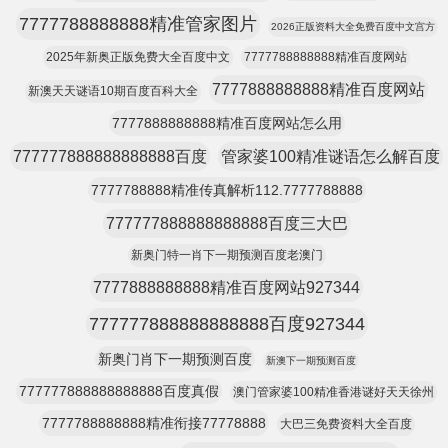
7777788888888精准管家图片
2026正版资料大全免费百度中文宫方
2025年新奥正版免费大全百度中文
7777788888888精准百度网站
7777888888888精准百度网站
新澳天天谜语10期百度百科大全
7777888888888精准百度网站怎么用
777777888888888888百度
管家婆100精准谜语怎么解百度
7777788888精准传真解析112.7777788888
777777888888888888百度三大巴
新奥门特一肖下一期预测百度老澳门
7777888888888精准百度网站927344
777777888888888888百度927344
新奥门肖下一期预测百度
新澳下一期预测百度
777777888888888888百度真假
澳门管家婆100精准香港谜好天天徐州
7777788888888精准衔接77778888
大巴三免费资料大全百度