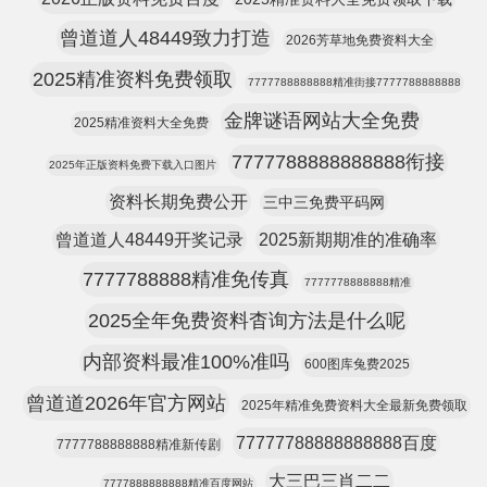
曾道道人48449致力打造
2026芳草地免费资料大全
2025精准资料免费领取
7777788888888精准街接7777788888888
金牌谜语网站大全免费
2025精准资料大全免费
7777788888888888衔接
2025年正版资料免费下载入口图片
资料长期免费公开
三中三免费平码网
曾道道人48449开奖记录
2025新期期准的准确率
7777788888精准免传真
7777778888888精准
2025全年免费资料杳询方法是什么呢
内部资料最准100%准吗
600图库兔费2025
曾道道2026年官方网站
2025年精准免费资料大全最新免费领取
77777788888888888百度
7777788888888精准新传剧
大三巴三肖二二
7777888888888精准百度网站