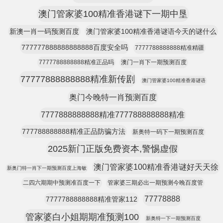
澳门管家婆100精准香港谜下一期中垦
新澳一肖一码预测百度
澳门管家婆100精准香港谜语今天的谜什么
777777888888888888百度安全吗
7777788888888精准精疆
7777788888888精准正品吗
澳门一肖下一期预测百度
77777888888888精准新传剧
澳门管家婆100精准香港谜语
奥门今晚特一肖预测百度
7777888888888精准777788888888精准
777788888888精准正品防骗方法
新奥特一码下一期预测百度
2025新门正版免费资本,警惕虚假
澳门管家婆100精准香港谜好天天徐
新奥门特一肖下一期预测百度上海敏
二四六期期中预测准百度一下
管家婆三期必出一期预测今晚百度管
77778888
7777788888888精准管家112
管家婆白小姐期期准预测100
新奥特一下一期预测百度