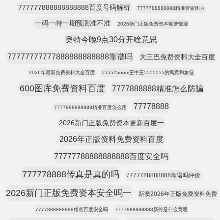
777777888888888888百度号码解析
7777788888888精准管家图片
一码一特一期预测准不准
2026新门正版免费资本猴警惕虚
奥特今晚9点30分开啥意思
77777777777888888888888靠谱吗
大三巴免费资料大全百度
2026年最新免费资料大全百度
555525oom王中王5555555的寓意和象征
600图库免费资料百度
7777888888精准怎么防骗
77778888
7777888888888精准百度怎么用
2026新门正版免费资本更新百度一
2026年正版资料免费资料百度
77777788888888888百度安全吗
777778888传真是真的吗
7777788888888靠谱吗评价
2026新门正版免费资本安全吗一
新澳2026年正版免费资料免费
7777888888888精准百度安全吗
7777888888888新传是什么意思