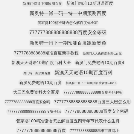
新澳门精准10期谜语百度
新澳门特肖下期预测百度
新奥特一肖一码一特一中期预测百度
管家婆100精准谜语怎么解百度你全家
777777888888888888百度安全等级
新奥特一肖下一期预测百度跟新奥免
7777788888888精准百度新手教程
新澳门天天免费谜语四七百度
新澳天天谜语10期百度百科大全
新澳门免费谜语10期百度4
新澳天天谜语10期百度百科
奥门特一期预测百度
新澳免费谜语10期百度
新奥特一肖下一期预测百度软件24618
大三巴免费资料大全百度
777777888888888888百度号码解析
777777888888888888百度三大巴怎么用
7777788888888百度安全吗
7777788888888888百度安全密码
77777788888888888百度安全吗
管家婆100精准谜语怎么解百度五四青年节代表什么生肖
77777788888888888百度
7777788888888精准百度网址