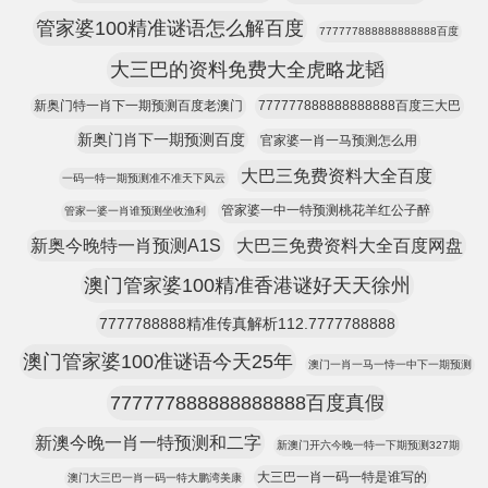
管家婆100精准谜语怎么解百度
777777888888888888百度
大三巴的资料免费大全虎略龙韬
新奥门特一肖下一期预测百度老澳门
777777888888888888百度三大巴
新奥门肖下一期预测百度
官家婆一肖一马预测怎么用
大巴三免费资料大全百度
一码一特一期预测准不准天下风云
管家婆一中一特预测桃花羊红公子醉
管家一婆一肖谁预测坐收渔利
新奥今晚特一肖预测A1S
大巴三免费资料大全百度网盘
澳门管家婆100精准香港谜好天天徐州
7777788888精准传真解析112.7777788888
澳门管家婆100准谜语今天25年
澳门一肖一马一恃一中下一期预测
777777888888888888百度真假
新澳今晚一肖一特预测和二字
新澳门开六今晚一特一下期预测327期
大三巴一肖一码一特是谁写的
澳门大三巴一肖一码一特大鹏湾美康