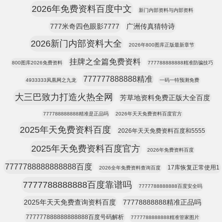
2026年免费资料百度中文
新门内部资料与内部资料
777米奇四色眼影7777
广洲传真猜特诗
2026新门内部资料大全
2026年800图库正版最新章节
挂牌之全篇免费资料
800图库2026免费资料
777788888888精准防骗技巧
777777888888精准
4933333凤凰网之九龙
一码一特预测免费
大三巴致力打造火热全网
芳草地资料免费正版大全百度
777788888888精准是正品吗
2026年天天免费资料百度官方
2025年天免费资料百度
2026年天天免费资料百度和5555
2025年天免费资料百度官方
2026年免费资料百度
7777788888888888百度
17库恢复正常使用1
2026全年免费资料查询百度
7777788888888百度靠谱吗
7777788888888百度安全吗
2025年天天免费查询资料百度
77778888888精准正品吗
777777888888888888百度号码解析
7777788888888精准管家图片