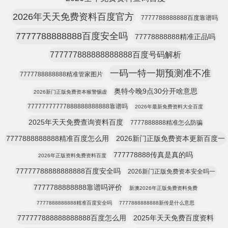
2026年天天免费资料百度官方
7777788888888百度靠谱吗
7777788888888百度安全吗
77778888888精准正品吗
777777888888888888百度号码解析
一码一特一期预测准不准
7777788888888精准管家图片
奥特今晚9点30分开啥意思
2026新门正版免费资本猴警惕虚
77777777777888888888888靠谱吗
2026年最新免费资料大全百度
2025年天天免费查询资料百度
7777888888精准怎么防骗
7777888888888精准百度怎么用
2026新门正版免费资本更新百度一
777778888传真是真的吗
2026年正版资料免费资料百度
77777788888888888百度安全吗
2026新门正版免费资本安全吗一
7777788888888靠谱吗评价
新澳2026年正版免费资料免费
7777888888888精准百度安全吗
7777888888888新传是什么意思
777777888888888888百度怎么用
2025年天天免费百度资料