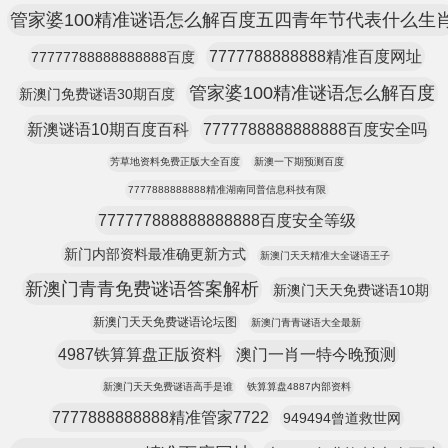
管家婆100精准谜语怎么解百度五四青年节代表什么生
7777788888888精准百度网址
77777788888888888百度
管家婆100精准谜语怎么解百度
新澳门免费谜语30期百度
新澳谜语10期百度百科
7777788888888888百度安全吗
芳草地资料免费正版大全百度
新澳一下期预测百度
7777888888888精准湖南同普信息科技有限
777777888888888888百度安全等级
新门内部资料最准确更新方式
新澳门天天精准大全谜语王子
新澳门青青免费谜语答案解析
新澳门天天免费谜语10期
新澳门天天免费谜语论坛图
新澳门青青谜语大全最新
4987铁算算盘正版资料
澳门一肖一特今晚预测
新澳门天天免费谜语高手是谁
铁算算盘4887内部资料
7777888888888精准管家7722
949494曾道救世网