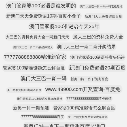
澳门管家婆100谜语是谁发明的
澳门大三巴一肖一码一特老板是谁
新澳门天天免费谜语10期-百度小兔子
新澳门天天免费谜语百度
澳门管家婆100准谜语今天25年
澳大三巴的资料免费大全
大三巴的资料免费大全一同新门天天
澳门大三巴一肖二肖开奖结果
澳门大三巴一肖二码的坐井观天
7777788888888精准新官家
澳门管家婆100谜语答案头码诗
新澳门免费谜语20期百度
管家婆100精准谜题怎么解百度
澳门大三巴一肖一码
新奥门特一肖下预测百度
www.49900.com开奖查询-百度免.
澳门精准资料10期谜语百度
7777888888888888精准传情
澳门管家婆100准谜语今天26年香港
新奥一肖一期预测
管家婆100精准谜语怎么解百度
777777888888888888百度
大三巴的资料免费大全虎略龙韬
新奥门特一肖下一期预测百度老澳门