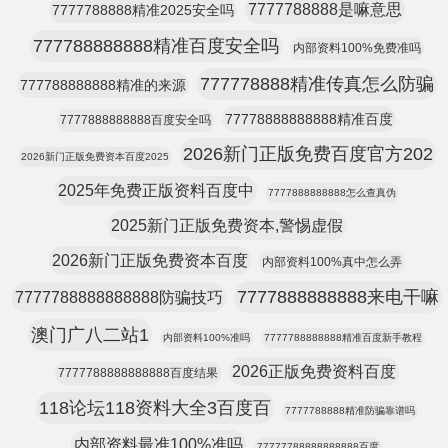
7777788888是嘛意思
7777788888精准2025安全吗
777788888888精准百度安全吗
内部资料100%免费准吗
777778888精准传真怎么防骗
777788888888精准的来源
77778888888888精准百度
7777888888888百度安全吗
2026新门正版免费百度官方202
2026新门正版免费资本百度2025
2025年免费正版资料百度中
7777888888888怎么查真伪
2025新门正版免费资本,警惕虚假
2026新门正版免费资本百度
内部资料100%真中怎么弄
7777888888888来电干嘛
7777788888888888防骗技巧
澳门广八二站1
内部资料100%准吗
7777788888888精准百度新手教程
2026正版免费资料百度
7777788888888888百度结果
118论坛118资料大全3百度百
7777788888精准防骗靠谱吗
内部资料最准100%准吗
77777788888888888百度