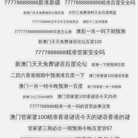
77778888888新准新疆
7777888888888精准百度安全吗
大巴三免费资料大全百度网盘
新澳门天天免费谜语10期百度
7777788888王中王中王特色亮点
澳彩十二生肖预测
澳彩一肖一码下期预测
777777888888888888百度怎么搜
新澳门天天免费谜语论坛百度100
7777888888精准管家安全吗
新澳门天天免费谜语百度论坛
新澳一下期预测百度
二四六香港期期中预测准百度一下
澳门管家婆100谜语答案
澳门一肖一特今晚预测一百度
澳门管家婆一肖一码预测
澳门管家婆100准谜语今天25年
新澳门大三巴600图库
7777788888精准一肖一码的背景故事没查
澳门管家婆100精准香港谜语今天的谜语香港的谜
管家婆三期必出一期预测今晚百度管67