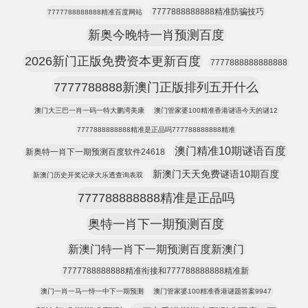
7777888888888精准防骗技巧
7777788888888精准百度网站
新奥今晚特一肖预测百度
2026新门正版免费资本更新百度
7777888888888888
7777788888新澳门正版排列五开什么
澳门大三巴一肖一码一特大鹏湾美康
澳门管家婆100精准香港谜语今天的谜12
7777888888888精准是正品吗777788888888精准
澳门精准10期谜语百度
新奥特一肖下一期预测百度软件24618
新澳门天天免费谜语10期百度
新澳门历史开奖记录大乐透查询表双
777788888888精准是正品吗
奥特一肖下一期预测百度
新澳门特一肖下一期预测百度新澳门
7777788888888精准衔接和777788888888精准新
澳门一肖一马一恃一中下一期预测
澳门管家婆100精准香港谜题答案9947