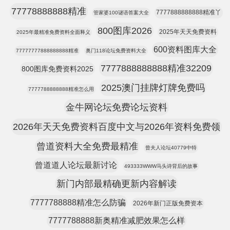
77778888888精准
7777888888888精准丫
管家婆100谜语答案大全
800图库2026
2025年天天免费资料
2025年最精准免费资料全面释义
600资料图库大全
77777777888888888精准
奥门118论坛免费资料大全
7777888888888精准32209
800图库免费资料2025
2025澳门挂牌灯牌免费吗
7777788888888精准怎么用
金牛网论坛免费论坛资料
2026年天天免费资料百度中文与2026年资料免费领
曾道资料大全免费最精准
曾夫人论坛40779中特
曾道道人论坛最新讨论
493333WWW马头诗背后的故事
新门内部最精确更新内容解读
7777788888精准怎么防骗
2026年新门正版免费资本
7777788888新奥精准减肥效果怎么样