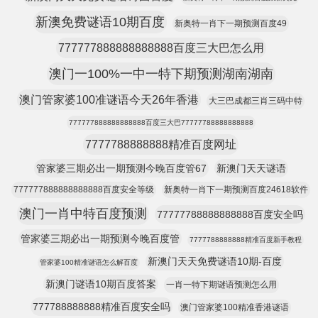
新澳免费谜语10期百度
新奥特一肖下一期预测百度49
777777888888888888百度三大巴怎么用
澳门一100%一中一特下期预测湖南湖南
澳门管家婆100准谜语今天26年香港
大三巴成都三肖三码中特
777777888888888888百度三大巴77777788888888888
7777788888888精准百度网址
管家婆三期必出一期预测今晚百度管67
新澳门天天谜语
777777888888888888百度安全等级
新奥特一肖下一期预测百度24618软件
澳门一肖中特百度预测
77777788888888888百度安全吗
管家婆三期必出一期预测今晚百度管
7777788888888精准百度新手教程
新澳门天天免费谜语10期-百度
管家婆100精准谜语怎么解百度
新澳门谜语10期百度答案
一肖一特下期谜语预测怎么用
777788888888精准百度安全吗
澳门管家婆100精准香港谜语