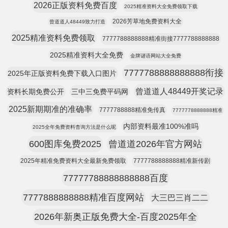
2026正版资料免费百度
2025精准资料大全免费领取下载
2026芳草地免费资料大全
曾道道人48449致力打造
2025精准资料免费领取
7777788888888精准街接7777788888888
2025精准资料大全免费
金牌谜语网站大全免费
7777788888888888衔接
2025年正版资料免费下载入口图片
曾道道人48449开奖记录
资料长期免费公开
三中三免费平码网
2025新期期准的准确率
7777788888精准免传真
7777778888888精准
内部资料最准100%准吗
2025全年免费资料杳询方法是什么呢
600图库兔费2025
曾道道2026年官方网站
2025年精准免费资料大全最新免费领取
7777788888888精准新传剧
77777788888888888百度
7777888888888精准百度网站
大三巴三肖二二
2026年新奥正版免费大全-百度2025年全