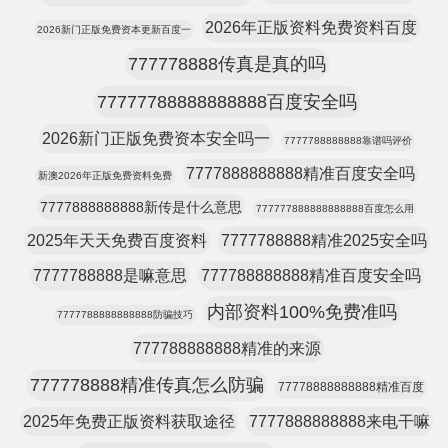
2026年正版资料免费资料百度
2026新门正版免费资本更新百度一
777778888传真是真的吗
77777788888888888百度安全吗
2026新门正版免费资本安全吗一
7777788888888靠谱吗评价
7777888888888精准百度安全吗
新澳2026年正版免费资料免费
7777888888888新传是什么意思
777777888888888888百度怎么用
2025年天天免费百度资料
7777788888精准2025安全吗
7777788888是嘛意思
777788888888精准百度安全吗
内部资料100%免费准吗
7777788888888888防骗技巧
777788888888精准的来源
777778888精准传真怎么防骗
77778888888888精准百度
2025年免费正版资料获取途径
7777888888888来电干嘛