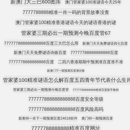
新澳门大三巴600图库
澳门管家婆100准谜语今天25年
7777788888精准一肖一码的背景故事没查
澳门管家婆100精准香港谜语今天的谜语香港的谜
管家婆三期必出一期预测今晚百度管67
777777888888888888百度三大巴怎么用
新澳门天天免费谜语四七百度
新澳门天天免费谜语诗曲百度
77777788888888888百度
7777778888888888百度
二四六香港期期中预测准百度准不准
新澳门下一期预测百度潍坊鲁
管家婆100精准谜语怎么解百度五四青年节代表什么生
管家婆三期必出一期预测今晚百度管
7777788888888精准百度新手教程
777777888888888888百度安全等级
777777888888888888百度风险高吗
新奥特一肖下一期预测百度24618软件
奥门特一期预测百度
7777788888888精准百度网址