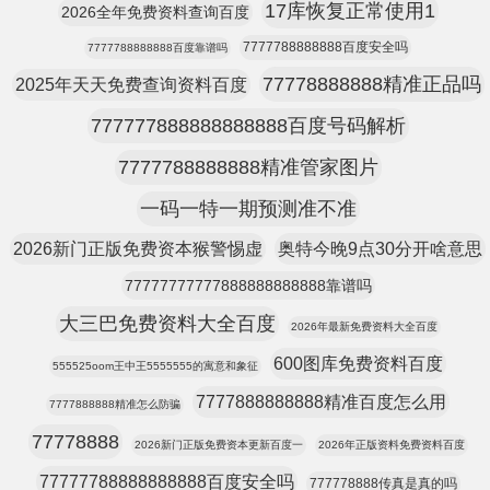
17库恢复正常使用1
2026全年免费资料查询百度
7777788888888百度安全吗
7777788888888百度靠谱吗
77778888888精准正品吗
2025年天天免费查询资料百度
777777888888888888百度号码解析
7777788888888精准管家图片
一码一特一期预测准不准
2026新门正版免费资本猴警惕虚
奥特今晚9点30分开啥意思
77777777777888888888888靠谱吗
大三巴免费资料大全百度
2026年最新免费资料大全百度
600图库免费资料百度
555525oom王中王5555555的寓意和象征
7777888888888精准百度怎么用
7777888888精准怎么防骗
77778888
2026新门正版免费资本更新百度一
2026年正版资料免费资料百度
77777788888888888百度安全吗
777778888传真是真的吗