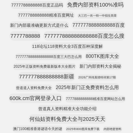
免费内部资料100%准吗
7777788888888百度正品吗
7777788888888精准百度网址
大三巴一肖一特一中招生简章
7777778888888888百度
新门内部最准确更新方式是什么
7777788888
777777888888888888百度怎么搜
118论坛118资料大全3百度百种深度解
800TK图库大全
777777888888888888百度三大巴怎么用
新门内部资料大全揭秘
2025年正版资料免费最新版本大全图片
777777888888888新疆
2026广州传真猜特诗第17期
2025年新门正免费资料怎么用
曾道道人资料免费大全
600k.cm官网登录入口
7777888888888精准百度网站怎么用
曾道真人资料精准大全功能介绍
何仙姑资料兔费大全与2025天天
澳门100精准香港谜语今天的谜
2025年800图库免费下载
内部绝密资料