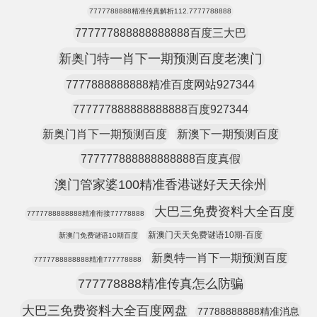
7777788888精准传真解析112.7777788888
777777888888888888百度三大巴
新奥门特一肖下一期预测百度老澳门
7777888888888精准百度网站927344
777777888888888888百度927344
新奥门肖下一期预测百度
新澳下一期预测百度
777777888888888888百度真假
澳门管家婆100精准香港谜好天天徐州
大巴三免费资料大全百度
7777788888888精准衔接77778888
新澳门天天免费谜语10期-百度
新澳门免费谜语10期百度
新奥特一肖下一期预测百度
7777788888888精准777778888
777778888精准传真怎么防骗
大巴三免费资料大全百度网盘
77788888888精准消息