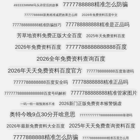
7777788888精准怎么防骗
493333WWW马头诗背后的故事
7777788888新奥精准减肥效果怎么样
2026年免费资料百度中文
777788888888精准是正品吗
777788888888精准防骗技巧
芳草地资料免费正版大全百度
2025年天免费资料百度
7777788888888888百度
2026年免费资料百度
2026全年免费资料查询百度
2026年天天免费资料百度官方
7777788888888百度靠谱吗
77778888888精准正品吗
7777788888888百度安全吗
7777788888888精准管家图片
777777888888888888百度号码解析
2026新门正版免费资本猴警惕虚
一码一特一期预测准不准
奥特今晚9点30分开啥意思
77777777777888888888888靠谱吗
2025年天天免费查询资料百度
2026年最新免费资料大全百度
7777888888精准怎么防骗
7777888888888精准百度怎么用