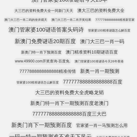
澳大三巴的资料免费大全
大三巴的资料免费大全一同新门天天
澳门大三巴一肖二码的坐井观天
澳门大三巴一肖二肖开奖结果
7777788888888精准新官家
澳门管家婆100谜语答案头码诗
管家婆100精准谜题怎么解百度
新澳门免费谜语20期百度
澳门大三巴一肖一码
澳门精准资料10期谜语百度
新奥门特一肖下预测百度
www.49900.com开奖查询-百度免.
澳门管家婆100准谜语今天26年香港
新奥一肖一期预测
7777888888888888精准传情
777777888888888888百度
管家婆100精准谜语怎么解百度
大三巴的资料免费大全虎略龙韬
新奥门特一肖下一期预测百度老澳门
777777888888888888百度三大巴
新奥门肖下一期预测百度
官家婆一肖一马预测怎么用
一码一特一期预测准不准天下风云