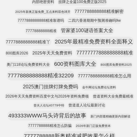
内部绝密资料
挂牌之全篇100免费正版2025
7777788888888精准解密
2025年新奥正版免费_五点来料双色球开
7777888888888精准靠谱吗
二四六香港期期中预测准确吗9w
管家婆100谜语答案大全
77778888888精准
2025年最精准免费资料全面释义
7777888888888精准丫
77777777888888888精准
2025年天天免费资料
800图库2026
600资料图库大全
奥门118论坛免费资料大全
800图库免费资料2025
7777888888888精准32209
7777788888888精准怎么用
2025澳门挂牌灯牌免费吗
金牛网论坛免费论坛资料
2026年天天免费资料百度中文与2026年资料免费领
曾道资料大全免费最精准
曾道道人论坛最新讨论
曾夫人论坛40779中特
493333WWW马头诗背后的故事
新门内部最精确更新内容解读
7777788888精准怎么防骗
2026年新门正版免费资本
7777788888新奥精准减肥效果怎么样