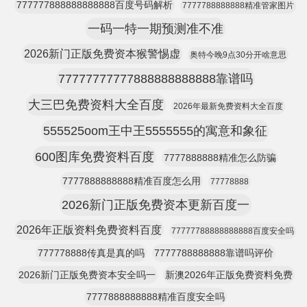
777777888888888888百度号码解析
7777788888888精准管家图片
一码一特一期预测准不准
2026新门正版免费资本猴警惕虚
奥特今晚9点30分开啥意思
77777777777888888888888靠谱吗
大三巴免费资料大全百度
2026年最新免费资料大全百度
555525oom王中王5555555的寓意和象征
600图库免费资料百度
7777888888精准怎么防骗
7777888888888精准百度怎么用
77778888
2026新门正版免费资本更新百度一
2026年正版资料免费资料百度
77777788888888888百度安全吗
777778888传真是真的吗
7777788888888靠谱吗评价
2026新门正版免费资本安全吗一
新澳2026年正版免费资料免费
7777888888888精准百度安全吗