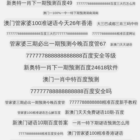
新奥特一肖下一期预测百度49
777777888888888888百度三大巴怎么用
澳门一100%一中一特下期预测湖南湖南
澳门管家婆100准谜语今天26年香港
大三巴成都三肖三码中特
777777888888888888百度三大巴77777788888888888
7777788888888精准百度网址
管家婆三期必出一期预测今晚百度管67
新澳门天天谜语
777777888888888888百度安全等级
新奥特一肖下一期预测百度24618软件
澳门一肖中特百度预测
77777788888888888百度安全吗
7777788888888精准百度新手教程
管家婆三期必出一期预测今晚百度管
新澳门天天免费谜语10期-百度
管家婆100精准谜语怎么解百度
新澳门谜语10期百度答案
一肖一特下期谜语预测怎么用
澳门管家婆100精准香港谜语
777788888888精准百度安全吗