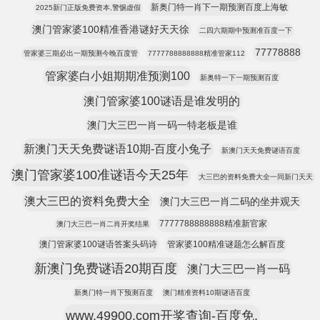
新奥门特一肖下一期预测百度上海敏
2025新门正版免费资本,警惕虚假
澳门管家婆100精准香港谜好天天徐
二四六期期中预测准百度一下
77778888
管家婆三期必出一期预测今晚百度管
7777788888888精准管家112
管家婆白小姐期期准预测100
新奥特一下一期预测百度
澳门管家婆100谜语是谁发明的
澳门大三巴一肖一码一特老板是谁
新澳门天天免费谜语10期-百度小兔子
新澳门天天免费谜语百度
澳门管家婆100准谜语今天25年
大三巴的资料免费大全一同新门天天
澳大三巴的资料免费大全
澳门大三巴一肖二码的坐井观天
7777788888888精准新官家
澳门大三巴一肖二肖开奖结果
澳门管家婆100谜语答案头码诗
管家婆100精准谜题怎么解百度
新澳门免费谜语20期百度
澳门大三巴一肖一码
新奥门特一肖下预测百度
澳门精准资料10期谜语百度
www.49900.com开奖查询-百度免.