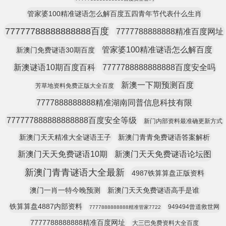
管家婆100精准谜语怎么解百度五四青年节代表什么生肖
77777788888888888百度
7777788888888精准百度网址
管家婆100精准谜语怎么解百度
新澳门免费谜语30期百度
新澳谜语10期百度百科
7777788888888888百度安全吗
新澳一下期预测百度
芳草地资料免费正版大全百度
7777888888888精准湖南同普信息科技有限
777777888888888888百度安全等级
新门内部资料最准确更新方式
新澳门天天精准大全谜语王子
新澳门青青免费谜语答案解析
新澳门天天免费谜语10期
新澳门天天免费谜语论坛图
新澳门青青谜语大全最新
4987铁算算盘正版资料
澳门一肖一特今晚预测
新澳门天天免费谜语高手是谁
铁算算盘4887内部资料
949494曾道救世网
7777888888888精准管家7722
7777788888888精准百度网址
大三巴免费资料大全百度