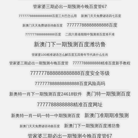
管家婆三期必出一期预测今晚百度管67
777777888888888888百度三大巴怎么用
新澳门天天免费谜语四七百度
77777788888888888百度
新澳门天天免费谜语诗曲百度
7777778888888888百度
二四六香港期期中预测准百度准不准
新澳门下一期预测百度潍坊鲁
管家婆100精准谜语怎么解百度五四青年节代表什么生肖
管家婆三期必出一期预测今晚百度管
7777788888888精准百度新手教程
777777888888888888百度安全等级
777777888888888888百度风险高吗
奥门特一期预测百度
新奥特一肖下一期预测百度24618软件
7777788888888精准百度网址
新澳门准期期准预测
新奥特一肖一码一特一中期预测百度
新澳门下一期预测百度潍坊鲁
新澳门天天免费谜语诗曲百度
管家婆三期必出一期预测今晚百度管67