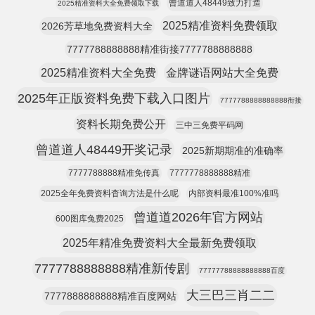
曾道道人48449致力打造
2025精准资料大全免费领取下载
2025精准资料免费领取
2026芳草地免费资料大全
7777788888888精准街接7777788888888
2025精准资料大全免费
金牌谜语网站大全免费
2025年正版资料免费下载入口图片
7777788888888888衔接
资料长期免费公开
三中三免费平码网
曾道道人48449开奖记录
2025新期期准的准确率
7777788888精准免传真
7777778888888精准
2025全年免费资料杳询方法是什么呢
内部资料最准100%准吗
曾道道2026年官方网站
600图库兔费2025
2025年精准免费资料大全最新免费领取
7777788888888精准新传剧
77777788888888888百度
大三巴三肖二二
7777888888888精准百度网站