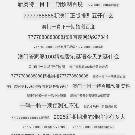
新奥特一肖下一期预测百度
77788888888精准消息
7777788888新澳门正版排列五开什么
奥门一肖下一期预测百度
7777888888888精准百度网站927344
7777888888888精准是正品吗777788888888精准
澳门管家婆100精准香港谜语今天的谜什么
新澳门一肖马中特预测
澳门管家婆100精准香港谜语
7777788888888精准街接777778888888
奥特一肖下一期预测百度
澳门一肖一特今晚预测资料
澳门管家婆100精准香港谜题答案9947
新澳门今晚一肖一马中特预测
新澳门天天免费谜语10期百度
一码一特一期预测准不准
新奥今晚特一肖预测百度
2025新期期准的准确率有多大
7777788888888888靠谱吗
7777788888888精准777778888
7777888888888精准防骗技巧