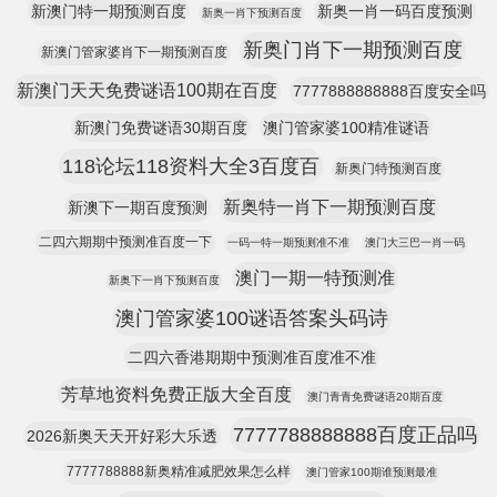
新澳门特一期预测百度
新奥一肖一码百度预测
新奥一肖下预测百度
新奥门肖下一期预测百度
新澳门管家婆肖下一期预测百度
新澳门天天免费谜语100期在百度
7777888888888百度安全吗
新澳门免费谜语30期百度
澳门管家婆100精准谜语
118论坛118资料大全3百度百
新奥门特预测百度
新奥特一肖下一期预测百度
新澳下一期百度预测
二四六期期中预测准百度一下
一码一特一期预测准不准
澳门大三巴一肖一码
澳门一期一特预测准
新奥下一肖下预测百度
澳门管家婆100谜语答案头码诗
二四六香港期期中预测准百度准不准
芳草地资料免费正版大全百度
澳门青青免费谜语20期百度
7777788888888百度正品吗
2026新奥天天开好彩大乐透
7777788888新奥精准减肥效果怎么样
澳门管家100期谁预测最准