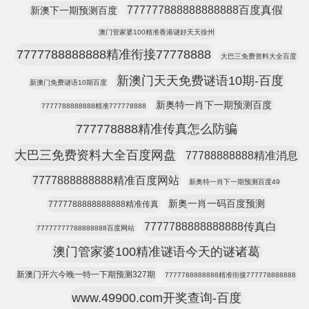
777777888888888888百度真假
新澳下一期预测百度
澳门管家婆100精准香港谜好天天徐州
7777788888888精准衔接77778888
大巴三免费资料大全百度
新澳门天天免费谜语10期-百度
新澳门免费谜语10期百度
新奥特一肖下一期预测百度
7777788888888精准777778888
777778888精准传真怎么防骗
大巴三免费资料大全百度网盘
77788888888精准消息
7777888888888精准百度网站
新奥特一肖下一期预测百度49
新奥一肖一码百度预测
7777788888888888精准传真
7777788888888888传真白
77777777788888888百度网站
澳门管家婆100精准谜语今天的谜诸葛
新澳门开六今晚一特一下期预测327期
7777788888888精准街接777778888888
www.49900.com开奖查询-百度