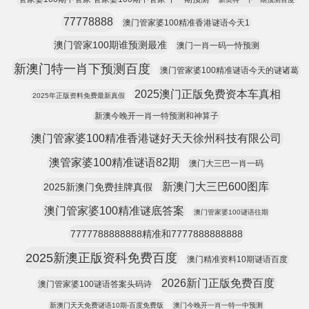
77778888
澳门管家婆100精准香港谜语今天1
澳门管家100期谁预测最准
澳门一肖一码一恃预测
新澳门特一肖下预测百度
澳门管家婆100精准谜语今天的谜诸葛
2025澳门正版免费资本车真相
2025年正版资料免费最新真假
新澳今晚开一肖一特预测和神算子
澳门管家婆100精准香港谜好天天徐州科技有限公司
澳管家婆100精准谜语82期
澳门大三巴一肖一码
新澳门大三巴600图库
2025新澳门免费挂牌真假
澳门管家婆100精准谜底答案
澳门管家婆100谜语往期
7777788888888精准和7777888888888
2025新澳正版资科免费百度
澳门精准资料10期谜语百度
2026新门正版免费百度
澳门管家婆100谜语答案头码诗
新澳门天天免费谜语10期-百度免费版
澳门今晚开一肖一特一中预测