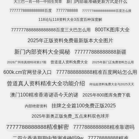
新门内部最准确更新方式是什么
大三巴一肖一特一中招生简章
7777778888888888百度
7777788888
777777888888888888百度怎么搜
118论坛118资料大全3百度百种深度解
800TK图库大全
777777888888888888百度三大巴怎么用
2025年正版资料免费最新版本大全图片
新门内部资料大全揭秘
777777888888888新疆
曾道道人资料免费大全
2026广州传真猜特诗第17期
2025年新门正免费资料怎么用
600k.cm官网登录入口
7777888888888精准百度网站怎么用
曾道真人资料精准大全功能介绍
何仙姑资料兔费大全与2025天天
澳门100精准香港谜语今天的谜
2025年800图库免费下载
挂牌之全篇100免费正版2025
内部绝密资料
2025年新奥正版免费_五点来料双色球开
7777788888888精准解密
7777888888888精准靠谱吗
二四六香港期期中预测准确吗9w
77778888888精准