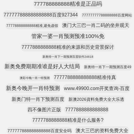
777788888888精准是正品吗
777777888888888888百度927344
77777777788888888百度网站
澳门大三巴一肖二码的坐井观天
77778888888888精准,避免虚假
管家一婆一肖预测预准100%免
7777888888888精准的来源和历史背景探讨
新奥特一肖下一期预测百度软件24618
新奥免费期期准谁是好人大结局
新奥特一肖下一期预测百度49
7777788888888888精准传真
澳彩今晚一肖一特预测
新奥今晚开一肖特预测
www.49900.com开奖查询-百度
新奥门特一肖下预测百度
新澳2026資料免费大全大乐透
四不像图片正版
7777888888888888
7777788888888精准是什么服务?
澳大三巴的资料免费大全
777777888888888888百度安全吗