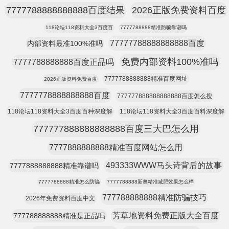
7777788888888888百度结果
2026正版免费资料百度
118论坛118资料大全3百度百
7777788888精准防骗靠谱吗
77777788888888888百度
内部资料最准100%准吗
免费内部资料100%准吗
7777788888888百度正品吗
7777788888888精准百度网址
2026正版资料免费百度
7777778888888888百度
777777888888888888百度怎么搜
118论坛118资料大全3百度百种深度解
118论坛118资料大全3百度百料深度解
777777888888888888百度三大巴怎么用
7777888888888精准百度网站怎么用
493333WWW马头诗背后的故事
7777888888888精准靠谱吗
7777788888精准怎么防骗
7777788888新奥精准减肥效果怎么样
777788888888精准防骗技巧
2026年免费资料百度中文
芳草地资料免费正版大全百度
777788888888精准是正品吗