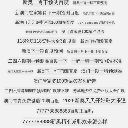
新奥一肖下预测百度
新奥一肖一码百度预测
新澳门管家婆肖下一期预测百度
新奥门肖下一期预测百度
新澳门天天免费谜语100期在百度
7777888888888百度安全吗
澳门管家婆100精准谜语
新澳门免费谜语30期百度
118论坛118资料大全3百度百
新奥门特预测百度
新澳下一期百度预测
新奥特一肖下一期预测百度
二四六期期中预测准百度一下
一码一特一期预测准不准
澳门一期一特预测准
新奥下一肖下预测百度
澳门大三巴一肖一码
澳门管家婆100谜语答案头码诗
二四六香港期期中预测准百度准不准
芳草地资料免费正版大全百度
2026新奥天天开好彩大乐透
澳门青青免费谜语20期百度
7777788888888百度正品吗
7777788888新奥精准减肥效果怎么样