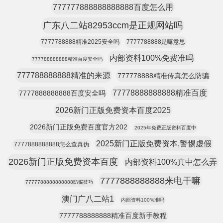
777777888888888888百度怎么用
广东八二站82953ccm是正规网站吗
7777788888精准2025安全吗
7777788888是嘛意思
内部资料100%免费准吗
777788888888精准百度安全吗
777788888888精准的来源
777778888精准传真怎么防骗
77778888888888精准百度
7777888888888百度安全吗
2026新门正版免费资本百度2025
2026新门正版免费百度官方202
2025年免费正版资料百度中
2025新门正版免费资本,警惕虚假
7777888888888怎么查真伪
2026新门正版免费资本百度
内部资料100%真中怎么弄
7777888888888来电干嘛
7777788888888888防骗技巧
澳门广八二站1
内部资料100%准吗
7777788888888精准百度新手教程