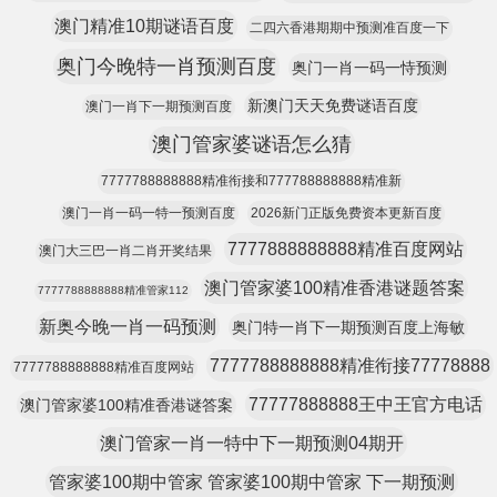
澳门精准10期谜语百度
二四六香港期期中预测准百度一下
奥门今晚特一肖预测百度
奥门一肖一码一恃预测
新澳门天天免费谜语百度
澳门一肖下一期预测百度
澳门管家婆谜语怎么猜
7777788888888精准衔接和777788888888精准新
澳门一肖一码一特一预测百度
2026新门正版免费资本更新百度
7777888888888精准百度网站
澳门大三巴一肖二肖开奖结果
澳门管家婆100精准香港谜题答案
7777788888888精准管家112
新奥今晚一肖一码预测
奥门特一肖下一期预测百度上海敏
7777788888888精准衔接77778888
7777788888888精准百度网站
77777888888王中王官方电话
澳门管家婆100精准香港谜答案
澳门管家一肖一特中下一期预测04期开
管家婆100期中管家 管家婆100期中管家 下一期预测