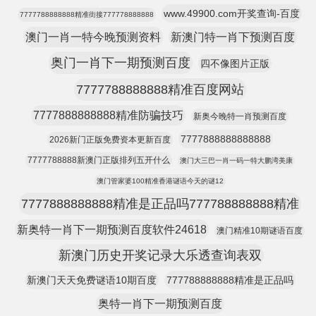
www.49900.com开奖查询-百度
7777788888888精准街接777778888888
澳门一肖一特今晚预测资料
新澳门特一肖下预测百度
奥门一肖下一期预测百度
四不像图片正版
7777788888888精准百度网站
7777888888888精准防骗技巧
新奥今晚特一肖预测百度
7777888888888888
2026新门正版免费资本更新百度
7777788888新澳门正版排列五开什么
澳门大三巴一肖一码一特大鹏湾美康
澳门管家婆100精准香港谜语今天的谜12
7777888888888精准是正品吗777788888888精准
新奥特一肖下一期预测百度软件24618
澳门精准10期谜语百度
新澳门历史开奖记录大乐透查询表双
新澳门天天免费谜语10期百度
777788888888精准是正品吗
奥特一肖下一期预测百度