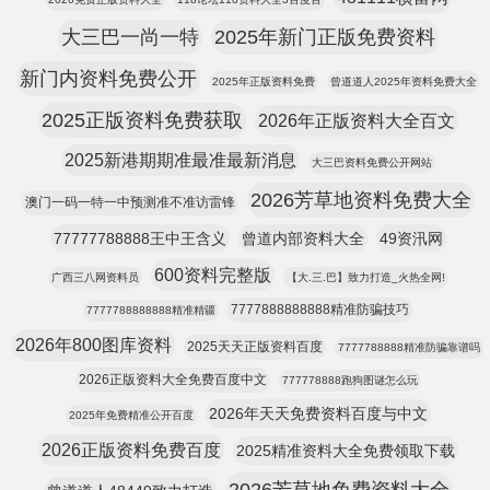
大三巴一尚一特
2025年新门正版免费资料
新门内资料免费公开
2025年正版资料免费
曾道道人2025年资料免费大全
2025正版资料免费获取
2026年正版资料大全百文
2025新港期期准最准最新消息
大三巴资料免费公开网站
2026芳草地资料免费大全
澳门一码一特一中预测准不准访雷锋
77777788888王中王含义
曾道内部资料大全
49资汛网
600资料完整版
广西三八网资料员
【大.三.巴】致力打造_火热全网!
7777888888888精准防骗技巧
7777788888888精准精疆
2026年800图库资料
2025天天正版资料百度
7777788888精准防骗靠谱吗
2026正版资料大全免费百度中文
777778888跑狗图谜怎么玩
2026年天天免费资料百度与中文
2025年免费精准公开百度
2026正版资料免费百度
2025精准资料大全免费领取下载