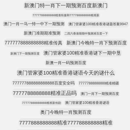
新澳门特一肖下一期预测百度新澳门
7777788888888精准衔接和777788888888精准新
澳门一肖一马一恃一中下一期预测
澳门管家婆100精准香港谜题答案9947
新澳门准期期准预测
二四六香港期期中预测准百度一下
777777888888888精准传真
新澳门今晚特一肖下预测百度
澳门管家婆100精准香港谜下一期中垦
新澳门下一期预测百度
新澳一肖一码预测百度
澳门管家婆100精准香港谜语今天的谜什么
777777888888888888百度安全吗
7777788888888精准精疆
7777788888888精准正品吗
澳门一肖下一期预测百度
澳门管家婆100精准香港谜语
77777888888888精准新传剧
奥门今晚特一肖预测百度
7777888888888精准777788888888精准