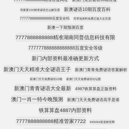
新澳谜语10期百度百科
管家婆100精准谜语怎么解百度
7777788888888888百度安全吗
芳草地资料免费正版大全百度
新澳一下期预测百度
7777888888888精准湖南同普信息科技有限
777777888888888888百度安全等级
新门内部资料最准确更新方式
新澳门天天精准大全谜语王子
新澳门青青免费谜语答案解析
新澳门天天免费谜语10期
新澳门天天免费谜语论坛图
新澳门青青谜语大全最新
4987铁算算盘正版资料
澳门一肖一特今晚预测
新澳门天天免费谜语高手是谁
铁算算盘4887内部资料
7777888888888精准管家7722
949494曾道救世网