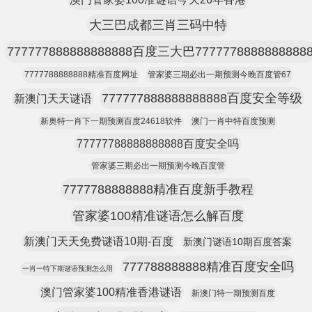
大三巴成都三肖三码中特
777777888888888888百度三大巴7777778888888888
7777788888888精准百度网址
管家婆三期必出一期预测今晚百度管67
777777888888888888百度安全等级
新澳门天天谜语
新奥特一肖下一期预测百度24618软件
澳门一肖中特百度预测
77777788888888888百度安全吗
管家婆三期必出一期预测今晚百度管
7777788888888精准百度新手教程
管家婆100精准谜语怎么解百度
新澳门天天免费谜语10期-百度
新澳门谜语10期百度答案
777788888888精准百度安全吗
一肖一特下期谜语预测怎么用
澳门管家婆100精准香港谜语
新澳门特一期预测百度