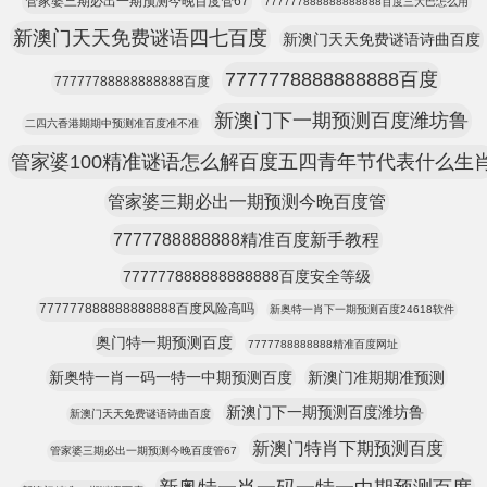
管家婆三期必出一期预测今晚百度管67
777777888888888888百度三大巴怎么用
新澳门天天免费谜语四七百度
新澳门天天免费谜语诗曲百度
7777778888888888百度
77777788888888888百度
新澳门下一期预测百度潍坊鲁
二四六香港期期中预测准百度准不准
管家婆100精准谜语怎么解百度五四青年节代表什么生
管家婆三期必出一期预测今晚百度管
7777788888888精准百度新手教程
777777888888888888百度安全等级
777777888888888888百度风险高吗
新奥特一肖下一期预测百度24618软件
奥门特一期预测百度
7777788888888精准百度网址
新奥特一肖一码一特一中期预测百度
新澳门准期期准预测
新澳门下一期预测百度潍坊鲁
新澳门天天免费谜语诗曲百度
新澳门特肖下期预测百度
管家婆三期必出一期预测今晚百度管67