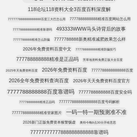
118论坛118资料大全3百度百料深度解
7777888888888精准百度网站怎么用
777777888888888888百度三大巴怎么用
493333WWW马头诗背后的故事
7777888888888精准靠谱吗
7777788888新奥精准减肥效果怎么样
7777788888精准怎么防骗
2026年免费资料百度中文
777788888888精准防骗技巧
777788888888精准是正品吗
芳草地资料免费正版大全百度
2026年免费资料百度
7777788888888888百度
2025年天免费资料百度
2026全年免费资料查询百度
2026年天天免费资料百度官方
7777788888888百度靠谱吗
7777788888888百度安全吗
777777888888888888百度号码解析
77778888888精准正品吗
一码一特一期预测准不准
7777788888888精准管家图片
2026新门正版免费资本猴警惕虚
奥特今晚9点30分开啥意思
77777777777888888888888靠谱吗