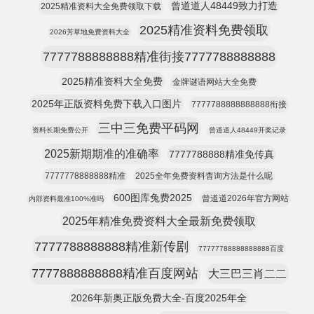
曾道道人48449致力打造
2025精准资料大全免费领取下载
2025精准资料免费领取
2026芳草地免费资料大全
7777788888888精准街接7777788888888
2025精准资料大全免费
金牌谜语网站大全免费
2025年正版资料免费下载入口图片
7777788888888888衔接
三中三免费平码网
资料长期免费公开
曾道道人48449开奖记录
2025新期期准的准确率
7777788888精准免传真
7777778888888精准
2025全年免费资料杳询方法是什么呢
600图库兔费2025
曾道道2026年官方网站
内部资料最准100%准吗
2025年精准免费资料大全最新免费领取
7777788888888精准新传剧
77777788888888888百度
7777888888888精准百度网站
大三巴三肖二二
2026年新奥正版免费大全-百度2025年全