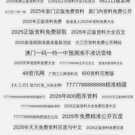
481111横富网
2026免费正版资料大全
118论坛118资料大全3百度百
2025年新门正版免费资料
新门内资料免费公开
大三巴一尚一特
2025年正版资料免费
曾道道人2025年资料免费大全
2025正版资料免费获取
2026年正版资料大全百文
2025新港期期准最准最新消息
大三巴资料免费公开网站
澳门一码一特一中预测准不准访雷锋
2026芳草地资料免费大全
77777788888王中王含义
曾道内部资料大全
49资汛网
600资料完整版
广西三八网资料员
7777788888888精准精疆
【大.三.巴】致力打造_火热全网!
2026年800图库资料
7777888888888精准防骗技巧
2025天天正版资料百度
2026正版资料大全免费百度中文
7777788888精准防骗靠谱吗
2025年免费精准公开百度
777778888跑狗图谜怎么玩
2026年天天免费资料百度与中文
2026正版资料免费百度