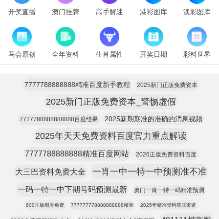
开奖直播
澳门挂牌
高手解迷
港彩图库
澳彩图库
马会原创
全年资料
生肖属性
开奖日期
彩料世界
7777788888888精准百度新手教程
2025新门正版免费资本
2025新门正版免费资本_警惕虚假
2025新期期准的准确的消息视频
7777788888888888百度结果
2025年天天免费资料百度官力重点解读
7777788888888精准百度网站
2026正版免费资料百度
一肖一中一特一中预测准不准
大三巴资料免费大全
一码一特一中下期号码预测最新
奥门一肖一特一码精准预测
600正版图库免费
777777778888888888精准
2025年精准资料获取渠道