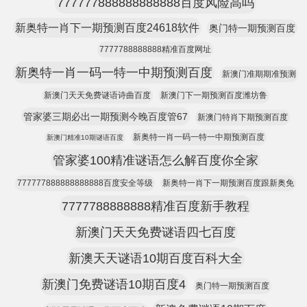
777777888888888888百度风险高吗
新奥特一肖下一期预测百度24618软件
奥门特一期预测百度
7777788888888精准百度网址
新奥特一肖一码一特一中期预测百度
新澳门准期期准预测
新澳门天天免费谜语诗曲百度
新澳门下一期预测百度潍坊鲁
管家婆三期必出一期预测今晚百度管67
新澳门特肖下期预测百度
新奥特一肖一码一特一中期预测百度
新澳门精准10期谜语百度
管家婆100精准谜语怎么解百度你全家
777777888888888888百度安全等级
新奥特一肖下一期预测百度跟新奥免
7777788888888精准百度新手教程
新澳门天天免费谜语四七百度
新澳天天谜语10期百度百科大全
新澳门免费谜语10期百度4
奥门特一期预测百度