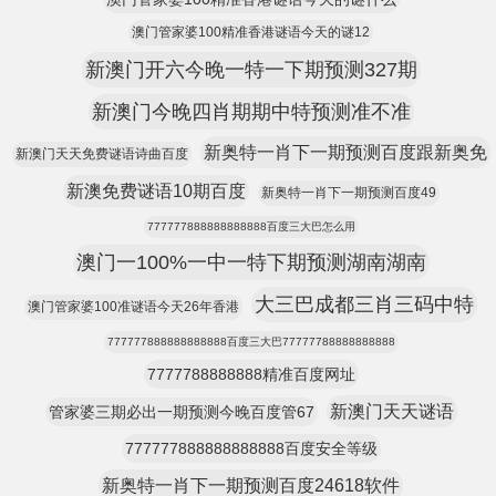
澳门管家婆100精准香港谜语今天的谜12
新澳门开六今晚一特一下期预测327期
新澳门今晚四肖期期中特预测准不准
新奥特一肖下一期预测百度跟新奥免
新澳门天天免费谜语诗曲百度
新澳免费谜语10期百度
新奥特一肖下一期预测百度49
777777888888888888百度三大巴怎么用
澳门一100%一中一特下期预测湖南湖南
大三巴成都三肖三码中特
澳门管家婆100准谜语今天26年香港
777777888888888888百度三大巴77777788888888888
7777788888888精准百度网址
新澳门天天谜语
管家婆三期必出一期预测今晚百度管67
777777888888888888百度安全等级
新奥特一肖下一期预测百度24618软件