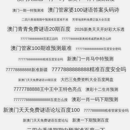
澳门管家婆100谜语答案头码诗
澳门一期一特预测准
二四六香港期期中预测准百度准不准
芳草地资料免费正版大全百度
澳门青青免费谜语20期百度
2026新奥天天开好彩大乐透
7777788888888百度正品吗
7777788888新奥精准减肥效果怎么样
澳门管家100期谁预测最准
7777788888888888百度安全密码
新澳门一肖马中特预测
77777888888888精准百度安全吗
7777888888888精准百度安全吗
77778888888新准新疆
大巴三免费资料大全百度网盘
新澳门天天免费谜语10期百度
7777788888王中王中王特色亮点
澳彩十二生肖预测
澳彩一肖一码下期预测
777777888888888888百度怎么搜
新澳门天天免费谜语论坛百度100
7777888888精准管家安全吗
新澳一下期预测百度
新澳门天天免费谜语百度论坛