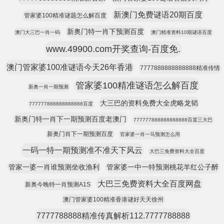
新澳门免费谜语20期百度
管家婆100精准谜题怎么解百度
新奥门特一肖下预测百度
澳门大三巴一肖一码
澳门精准资料10期谜语百度
www.49900.com开奖查询-百度免.
澳门管家婆100准谜语今天26年香港
7777888888888888精准传情
管家婆100精准谜语怎么解百度
新奥一肖一期预测
大三巴的资料免费大全虎略龙韬
777777888888888888百度
新奥门特一肖下一期预测百度老澳门
777777888888888888百度三大巴
新奥门肖下一期预测百度
官家婆一肖一马预测怎么用
一码一特一期预测准不准天下风云
大巴三免费资料大全百度
管家一婆一肖谁预测坐收渔利
管家婆一中一特预测桃花羊红公子醉
大巴三免费资料大全百度网盘
新奥今晚特一肖预测A1S
澳门管家婆100精准香港谜好天天徐州
7777788888精准传真解析112.7777788888