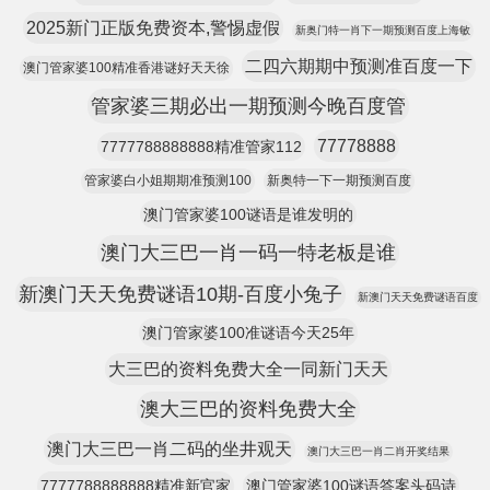
2025新门正版免费资本,警惕虚假
新奥门特一肖下一期预测百度上海敏
二四六期期中预测准百度一下
澳门管家婆100精准香港谜好天天徐
管家婆三期必出一期预测今晚百度管
77778888
7777788888888精准管家112
管家婆白小姐期期准预测100
新奥特一下一期预测百度
澳门管家婆100谜语是谁发明的
澳门大三巴一肖一码一特老板是谁
新澳门天天免费谜语10期-百度小兔子
新澳门天天免费谜语百度
澳门管家婆100准谜语今天25年
大三巴的资料免费大全一同新门天天
澳大三巴的资料免费大全
澳门大三巴一肖二码的坐井观天
澳门大三巴一肖二肖开奖结果
7777788888888精准新官家
澳门管家婆100谜语答案头码诗