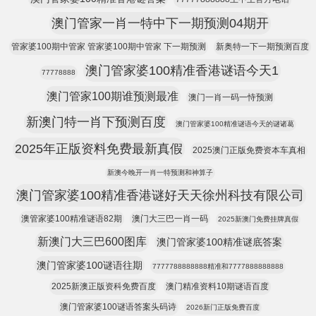
澳门管家一肖一特中下一期预测04期开
管家婆100期中管家 管家婆100期中管家 下一期预测
新奥特一下一期预测百度
澳门管家婆100精准香港谜语今天1
77778888
澳门管家100期谁预测最准
澳门一肖一码一恃预测
新澳门特一肖下预测百度
澳门管家婆100精准谜语今天的谜诸葛
2025年正版资料免费最新真假
2025澳门正版免费资本车真相
新澳今晚开一肖一特预测和神算子
澳门管家婆100精准香港谜好天天徐州科技有限公司
澳管家婆100精准谜语82期
澳门大三巴一肖一码
2025新澳门免费挂牌真假
新澳门大三巴600图库
澳门管家婆100精准谜底答案
澳门管家婆100谜语往期
7777788888888精准和7777888888888
2025新澳正版资科免费百度
澳门精准资料10期谜语百度
澳门管家婆100谜语答案头码诗
2026新门正版免费百度