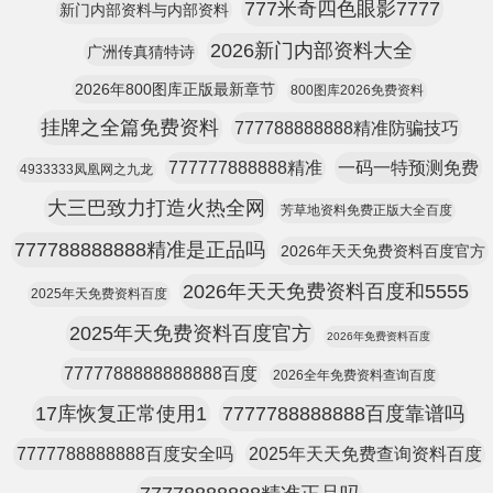
777米奇四色眼影7777
新门内部资料与内部资料
2026新门内部资料大全
广洲传真猜特诗
2026年800图库正版最新章节
800图库2026免费资料
挂牌之全篇免费资料
777788888888精准防骗技巧
777777888888精准
一码一特预测免费
4933333凤凰网之九龙
大三巴致力打造火热全网
芳草地资料免费正版大全百度
777788888888精准是正品吗
2026年天天免费资料百度官方
2026年天天免费资料百度和5555
2025年天免费资料百度
2025年天免费资料百度官方
2026年免费资料百度
7777788888888888百度
2026全年免费资料查询百度
17库恢复正常使用1
7777788888888百度靠谱吗
7777788888888百度安全吗
2025年天天免费查询资料百度