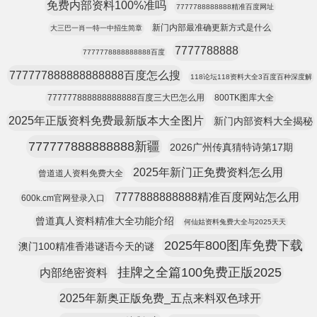
免费内部资料100%准吗
7777788888888精准百度网址
新门内部最准确更新方式是什么
大三巴一肖一特一中招生简章
7777788888
7777778888888888百度
777777888888888888百度怎么搜
118论坛118资料大全3百度百种深度解
777777888888888888百度三大巴怎么用
800TK图库大全
2025年正版资料免费最新版本大全图片
新门内部资料大全揭秘
777777888888888新疆
2026广州传真猜特诗第17期
2025年新门正免费资料怎么用
曾道道人资料免费大全
7777888888888精准百度网站怎么用
600k.cm官网登录入口
曾道真人资料精准大全功能介绍
何仙姑资料兔费大全与2025天天
2025年800图库免费下载
澳门100精准香港谜语今天的谜
挂牌之全篇100免费正版2025
内部绝密资料
2025年新奥正版免费_五点来料双色球开