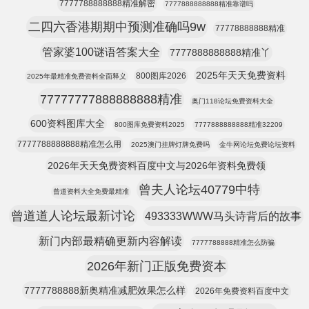
7777788888888精准解密
7777888888888精准靠谱吗
二四六香港期期中预测准确吗9w
77778888888精准
管家婆100谜语答案大全
7777888888888精准丫
2025年天天免费资料
800图库2026
2025年最精准免费资料全面释义
77777777888888888精准
奥门118论坛免费资料大全
600资料图库大全
800图库免费资料2025
7777888888888精准32209
7777788888888精准怎么用
2025澳门挂牌灯牌免费吗
金牛网论坛免费论坛资料
2026年天天免费资料百度中文与2026年资料免费领
曾夫人论坛40779中特
曾道资料大全免费最精准
曾道道人论坛最新讨论
493333WWW马头诗背后的故事
新门内部最精确更新内容解读
7777788888精准怎么防骗
2026年新门正版免费资本
7777788888新奥精准减肥效果怎么样
2026年免费资料百度中文