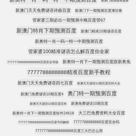
新澳门准期期准预测
新澳门天天免费谜语诗曲百度
新澳门下一期预测百度潍坊鲁
管家婆三期必出一期预测今晚百度管67
新澳门特肖下期预测百度
新澳门精准10期谜语百度
新奥特一肖一码一特一中期预测百度
管家婆100精准谜语怎么解百度你全家
新奥特一肖下一期预测百度跟新奥免
777777888888888888百度安全等级
7777788888888精准百度新手教程
新澳门天天免费谜语四七百度
新澳天天谜语10期百度百科大全
奥门特一期预测百度
新澳门免费谜语10期百度4
新澳免费谜语10期百度
新澳天天谜语10期百度百科
大三巴免费资料大全百度
新奥特一肖下一期预测百度软件24618
7777788888888百度安全吗
777777888888888888百度号码解析
777777888888888888百度三大巴怎么用