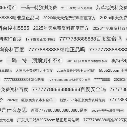
8888精准
一码一特预测免费
芳草地资料免
大三巴致力打造火热全网
8888888精准是正品吗
2025年天免
2026年天天免费资料百度官方
料百度和5555
2025年天免费资料百度官方
2026年免费资料百
7777788888888百度靠谱吗
资料查询百度
17库恢复正常使用1
查询资料百度
77778888888精准正品吗
77777788888
一码一特一期预测准不准
奥特今
图片
2026新门正版免费资本猴警惕虚
555525oom
888靠谱吗
大三巴免费资料大全百度
2026年最新免费资料大全百度
7777888888精准怎么防骗
77778888
2026
7777888888888精准百度怎么用
77777788888888888百度安全吗
料免费资料百度
77777
77778
评价
2026新门正版免费资本安全吗一
新澳2026年正版免费资料免费
8新传是什么意思
新疆777788888888888888是啥
2025年天天免费百度资料
广东八二站82953ccm是正规网站吗
7777788888精准2025
8百度怎么用