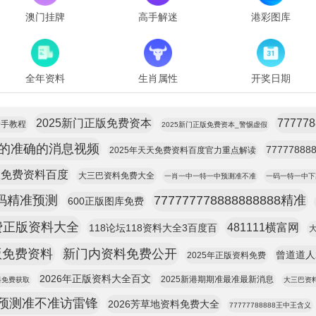
澳门挂牌
高手解迷
港彩图库
全年资料
生肖属性
开奖日期
2025新门正版免费资本
77777
度新手教程
2025新门正版免费资本_警惕虚假
准的准确的消息视频
7777788
2025年天天免费资料百度官力重点解读
正版免费资料百度
大三巴资料免费大全
一肖一中一特一中预测准不准
一码一特一中下
码精准预测
777777778888888888精准
600正版图库免费
免费正版资料大全
481111横富网
118论坛118资料大全3百度百
版免费资料
新门内资料免费公开
曾道道人
2025年正版资料免费
2026年正版资料大全百文
2025新港期期准最准最新消息
料免费获取
大三巴资
预测准不准访雷锋
2026芳草地资料免费大全
77777788888王中王含义