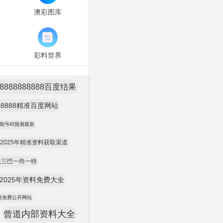
澳彩图库
彩料世界
88888888888百度结果
888888精准百度网站
期号码预测最新
2025年精准资料获取渠道
大三巴一尚一特
2025年资料免费大全
料免费公开网站
曾道内部资料大全