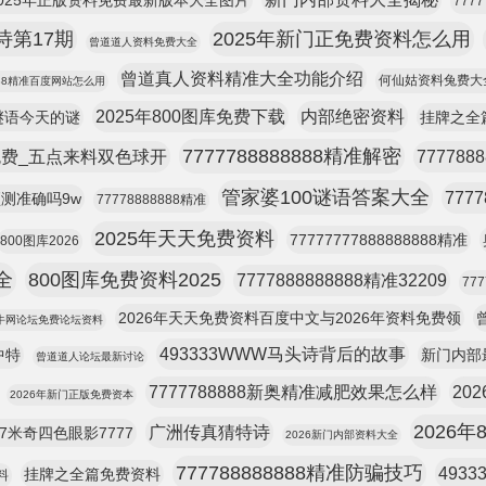
2025年正版资料免费最新版本大全图片
777
诗第17期
2025年新门正免费资料怎么用
曾道道人资料免费大全
曾道真人资料精准大全功能介绍
何仙姑资料兔费大全
8888精准百度网站怎么用
2025年800图库免费下载
内部绝密资料
谜语今天的谜
挂牌之全篇
7777788888888精准解密
免费_五点来料双色球开
77778
管家婆100谜语答案大全
777
测准确吗9w
77778888888精准
2025年天天免费资料
77777777888888888精准
800图库2026
全
800图库免费资料2025
7777888888888精准32209
77
2026年天天免费资料百度中文与2026年资料免费领
牛网论坛免费论坛资料
493333WWW马头诗背后的故事
中特
新门内部
曾道道人论坛最新讨论
7777788888新奥精准减肥效果怎么样
20
2026年新门正版免费资本
2026
广洲传真猜特诗
77米奇四色眼影7777
2026新门内部资料大全
777788888888精准防骗技巧
493
挂牌之全篇免费资料
料