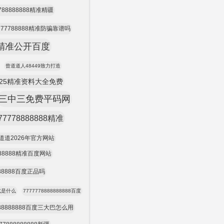
7788888888精准精疆
777788888精准防骗靠谱吗
费精准公开百度
曾道道人48449致力打造
025精准资料大全免费
三中三免费平码网
77778888888精准
道道2026年官方网站
8888888精准百度网站
888888百度正品吗
式是什么
7777778888888888百度
8888888888百度三大巴怎么用