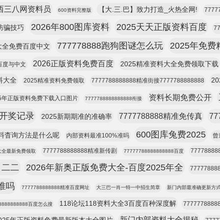
西三八网资料员
【大.三.巴】致力打造_火热全网!
777
600资料完整版
2026年800图库资料
2025天天正版资料百度
准防骗技巧
7
777778888跑狗图谜怎么玩
2025年免
料大全免费百度中文
2026正版资料免费百度
2025精准资料大全免费领取下载
百度与中文
料大全
2
2025精准资料免费领取
7777788888888精准街接7777788888888
资料长期免费公开
25年正版资料免费下载入口图片
7777788888888888衔接
9开奖记录
7777788888精准免传真
77
2025新期期准的准确率
600图库兔费2025
资料杳询方法是什么呢
内部资料最准100%准吗
曾
7777788888888精准新传剧
777788
大全最新免费领取
77777788888888888百度
肖二二
2026年新奥正版免费大全-百度2025年全
7777788
准吗
7777788888888精准百度网址
大三巴一肖一特一中招生简章
新门内部最准确更新方
118论坛118资料大全3百度百种深度解
77777788
88888888888百度怎么搜
新门内部资料大全揭秘