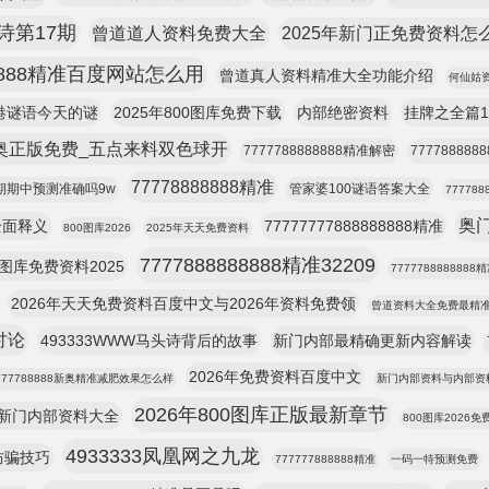
诗第17期
曾道道人资料免费大全
2025年新门正免费资料怎
888888精准百度网站怎么用
曾道真人资料精准大全功能介绍
何仙姑资
香港谜语今天的谜
2025年800图库免费下载
内部绝密资料
挂牌之全篇1
新奥正版免费_五点来料双色球开
7777788888888精准解密
77778888
77778888888精准
期期中预测准确吗9w
管家婆100谜语答案大全
77778
奥
全面释义
77777777888888888精准
800图库2026
2025年天天免费资料
7777888888888精准32209
0图库免费资料2025
777778888888
2026年天天免费资料百度中文与2026年资料免费领
曾道资料大全免费最精
讨论
493333WWW马头诗背后的故事
新门内部最精确更新内容解读
2026年免费资料百度中文
777788888新奥精准减肥效果怎么样
新门内部资料与内部资
2026年800图库正版最新章节
26新门内部资料大全
800图库2026免
4933333凤凰网之九龙
准防骗技巧
777777888888精准
一码一特预测免费