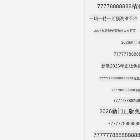
7777888888
一码一特一期预测准不准
2026年最新免费资料大全百度
2026新
77777788
新澳2026年正版免
777777888888888888
777788888888
777778888
2026新门正版
7777778888
777777888888