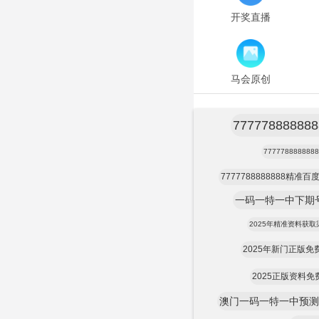
开奖直播
马会原创
777778888
77777888888
7777788888888精准百
一码一特一中下期
2025年精准资料获取
2025年新门正版免
2025正版资料免
澳门一码一特一中预测