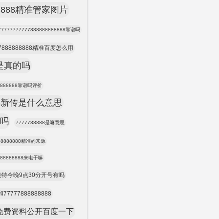
888888精准管家图片
77777777777888888888888靠谱吗
77888888888精准百度怎么用
真是真的吗
88888888靠谱吗评价
888新传是什么意思
全吗
7777788888是嘛意思
88888888精准的来源
888888888来电干嘛
奥特今晚9点30分开号有吗
77777888888888
年免费资料公开百度一下