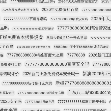
777788888888精准是正品吗
202
2026年天天免费资料百度官方
全百度
2026年免费资料百度
2025年天免费资料百度官方
777778888888888
1
2025年
7777788888888百度靠谱吗
7777788888888百度安全吗
正品吗
7777788888888精准管家
777777888888888888百度号码解析
门正版免费资本猴警惕虚
奥特今晚9点30分开啥意思
777777777778
大全百度
555525oom王中王5555555的寓意和象征
2026年最新免费资料大全百度
7777888888888精准百度怎么用
77778888
2026新门
防骗
77777788888888888百度安全吗
777778
料免费资料百度
新澳2026年
88靠谱吗评价
2026新门正版免费资本安全吗一
新疆77778888888888888
7777888888888新传是什么意思
广东八二站82953c
资料获取途径
777777888888888888百度怎么用
精准2025安全吗
777788888888精准百度安全吗
7777788888是嘛意思
8精准的来源
7777888888888百度安全吗