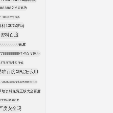
77778888888888精准百度
88888888怎么查真伪
100%真中怎么弄
料100%准吗
费资料百度
8888888888百度
77788888888精准百度网址
大全3百度百种深度解
888精准百度网站怎么用
77788888新奥精准减肥效果怎么样
草地资料免费正版大全百度
年免费资料查询百度
88百度安全吗