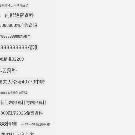
资料精准大全功能介绍
内部绝密资料
载
88888888精准靠谱吗
7888888888精准丫
7888888888精准
888精准32209
论坛资料
曾夫人论坛40779中特
7788888精准怎么防骗
新门内部资料与内部资料
800图库2026免费资料
888精准
一码一特预测免费
天免费资料百度官方