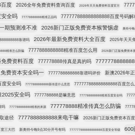
88百度
2026全年免费资料查询百度
777
2026年天天免费资料百度官方
百度安全吗
777777888888888888百度号码
77778888888精准正品吗
一期预测准不准
2026新门正版免费资本猴警惕虚
奥特今晚
2026年最新免费资料大全百度
2025年天
8888888888靠谱吗
7777888888888精准百度怎么用
88888精准怎么防骗
2026新门正版免费资本
资料免费资料百度
77777788888
777778888传真是真的吗
正版免费资本安全吗一
新澳2026年
7777788888888靠谱吗评价
精准百度安全吗
777777888888888888百度怎
7777888888888新传是什么意思
精准2025安全吗
7777788888是嘛意思
777
777788888888精准百度安全吗
777778888精准传真怎么防骗
准吗
7777
777788888888精准的来源
7777888888888来电干嘛
获取途径
2026新门正版免费资本百度
60
88百度三大巴
新奥特今晚9点30分开号有吗
777777888888888888百度安全等级