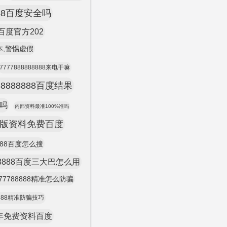
8888百度安全吗
百度官方202
本,警惕虚假
7777888888888来电干嘛
888888888百度结果
谱吗
内部资料最准100%准吗
6正版资料免费百度
88888百度怎么搜
8888888百度三大巴怎么用
777788888精准怎么防骗
88888精准防骗技巧
6年免费资料百度