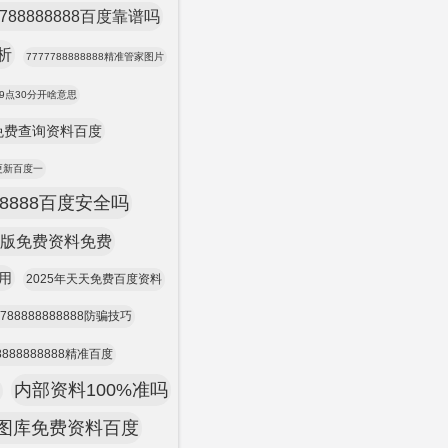
7788888888百度靠谱吗
解析
7777788888888精准管家图片
9点30分开啥意思
天免费查询资料百度
更新百度一
888888百度安全吗
正版免费资料免费
么用
2025年天天免费百度资料
7788888888888防骗技巧
8888888888精准百度
内部资料100%准吗
0图库免费资料百度