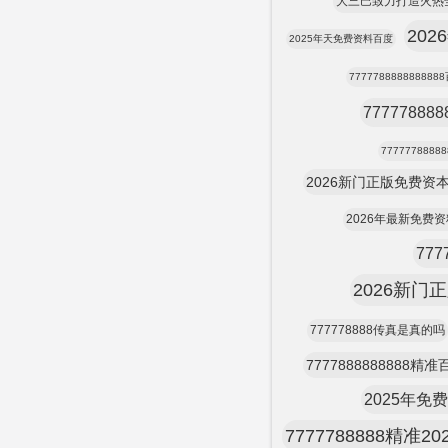
大三巴致力打造火热
20
2025年天免费资料百度
777778888888888
7777788
777777888
2026新门正版免费资
2026年最新免费
77
2026新
777778888传真是真的吗
7777888888888精
2025年
7777788888精准2