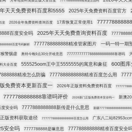
全网
芳草地资料免费正版大全百度
777788888888精准是正品吗
26年天天免费资料百度和5555
2025年天免费资料百度官方
777778888
17库恢复正常使用1
2026全年免费资料查询百度
8百度
2025年天天免费查询资料百度
888888百度安全吗
7777888
7777788888888精准管家图片
一码一特一期
888888888百度号码解析
本猴警惕虚
奥特今晚9点30分开啥意思
77777777777888888888888靠谱吗
600图
555525oom王中王5555555的寓意和象征
资料大全百度
77888888精准怎么防骗
7777888888888精准百度怎么用
7777
门正版免费资本更新百度一
2026年正版资料免费资料百度
7777778
7777788888888靠谱吗评价
新澳2
2026新门正版免费资本安全吗一
7777888888888新传是什么意思
准百度安全吗
新疆77778888888888888
免费正版资料获取途径
广东八二站82953c
777777888888888888百度怎么用
025安全吗
777788888888精准百度安全
7777788888是嘛意思