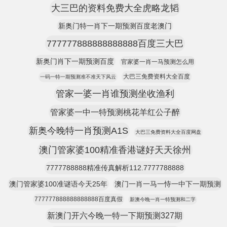
大三巴的资料免费大全虎略龙韬
新奥门特一肖下一期预测百度老澳门
777777888888888888百度三大巴
新奥门肖下一期预测百度
官家婆一肖一马预测怎么用
大巴三免费资料大全百度
一码一特一期预测准不准天下风云
管家一婆一肖谁预测坐收渔利
管家婆一中一特预测桃花羊红公子醉
新奥今晚特一肖预测A1S
大巴三免费资料大全百度网盘
澳门管家婆100精准香港谜好天天徐州
7777788888精准传真解析112.7777788888
澳门管家婆100准谜语今天25年
澳门一肖一马一恃一中下一期预测
777777888888888888百度真假
新澳今晚一肖一特预测和二字
新澳门开六今晚一特一下期预测327期