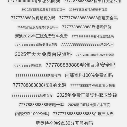
7777888888精准怎么防骗
7777888888888精准百度怎么用
2026新门正版免费资本更新百度一
2026年正版资料免费资料百度
777778888传真是真的吗
77777788888888888百度安全吗
7777788888888靠谱吗评价
2026新门正版免费资本安全吗一
新澳2026年正版免费资料免费
7777888888888精准百度安全吗
777777888888888888百度怎么用
7777888888888新传是什么意思
2025年天天免费百度资料
7777788888精准2025安全吗
777788888888精准百度安全吗
7777788888是嘛意思
内部资料100%免费准吗
7777788888888888防骗技巧
777788888888精准的来源
777778888精准传真怎么防骗
2025年免费正版资料获取途径
77778888888888精准百度
7777888888888来电干嘛
2026新门正版免费资本百度
内部资料100%准吗
777777888888888888百度三大巴
新奥特今晚9点30分开号有吗