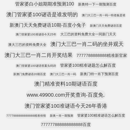
管家婆白小姐期期准预测100
新奥特一下一期预测百度
澳门管家婆100谜语是谁发明的
澳门大三巴一肖一码一特老板是谁
新澳门天天免费谜语10期-百度小兔子
新澳门天天免费谜语百度
大三巴的资料免费大全一同新门天天
澳门管家婆100准谜语今天25年
澳门大三巴一肖二码的坐井观天
澳大三巴的资料免费大全
澳门大三巴一肖二肖开奖结果
7777788888888精准新官家
管家婆100精准谜题怎么解百度
澳门管家婆100谜语答案头码诗
新奥门特一肖下预测百度
新澳门免费谜语20期百度
澳门大三巴一肖一码
澳门精准资料10期谜语百度
www.49900.com开奖查询-百度免.
澳门管家婆100准谜语今天26年香港
管家婆100精准谜语怎么解百度
7777888888888888精准传情
新奥一肖一期预测
777777888888888888百度