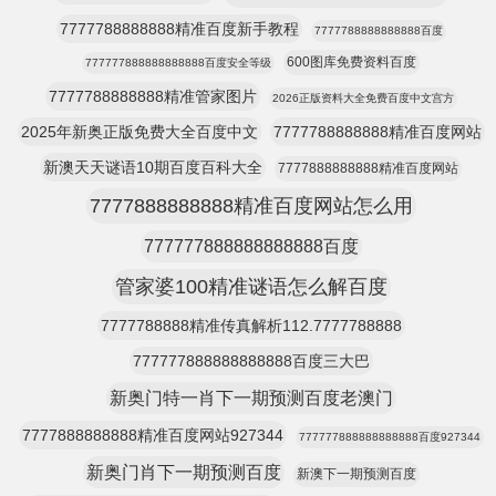
7777788888888精准百度新手教程
7777788888888888百度
600图库免费资料百度
777777888888888888百度安全等级
7777788888888精准管家图片
2026正版资料大全免费百度中文宫方
2025年新奥正版免费大全百度中文
7777788888888精准百度网站
新澳天天谜语10期百度百科大全
7777888888888精准百度网站
7777888888888精准百度网站怎么用
777777888888888888百度
管家婆100精准谜语怎么解百度
7777788888精准传真解析112.7777788888
777777888888888888百度三大巴
新奥门特一肖下一期预测百度老澳门
7777888888888精准百度网站927344
777777888888888888百度927344
新奥门肖下一期预测百度
新澳下一期预测百度