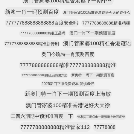
澳门管家婆100精准香港谜下一期中垦
新澳一肖一码预测百度
澳门管家婆100精准香港谜语今天的谜什么
777777888888888888百度安全吗
7777788888888精准精疆
澳门一肖下一期预测百度
7777788888888精准正品吗
澳门管家婆100精准香港谜语
77777888888888精准新传剧
奥门今晚特一肖预测百度
7777888888888精准777788888888精准
新奥特一码下一期预测百度
777788888888精准正品防骗方法
2025新门正版免费资本,警惕虚假
新奥门特一肖下一期预测百度上海敏
澳门管家婆100精准香港谜好天天徐
二四六期期中预测准百度一下
管家婆三期必出一期预测今晚百度管
7777788888888精准管家112
77778888