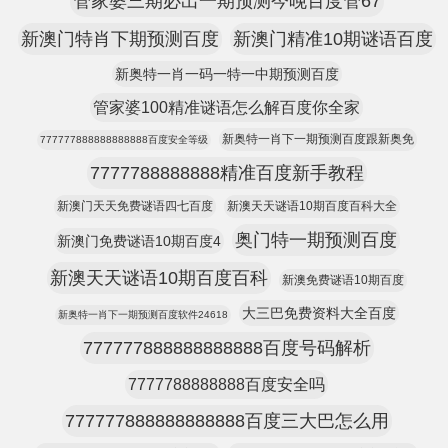
管家婆三期必出一期预测今晚百度管67
新澳门特肖下期预测百度
新澳门精准10期谜语百度
新奥特一肖一码一特一中期预测百度
管家婆100精准谜语怎么解百度你全家
新奥特一肖下一期预测百度跟新奥免
777777888888888888百度安全等级
7777788888888精准百度新手教程
新澳门天天免费谜语四七百度
新澳天天谜语10期百度百科大全
奥门特一期预测百度
新澳门免费谜语10期百度4
新澳天天谜语10期百度百科
新澳免费谜语10期百度
大三巴免费资料大全百度
新奥特一肖下一期预测百度软件24618
777777888888888888百度号码解析
7777788888888百度安全吗
777777888888888888百度三大巴怎么用