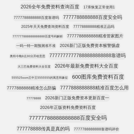
2026全年免费资料查询百度
17库恢复正常使用1
7777788888888百度安全吗
7777788888888百度靠谱吗
2025年天天免费查询资料百度
77778888888精准正品吗
7777788888888精准管家图片
777777888888888888百度号码解析
2026新门正版免费资本猴警惕虚
一码一特一期预测准不准
77777777777888888888888靠谱吗
奥特今晚9点30分开啥意思
2026年最新免费资料大全百度
大三巴免费资料大全百度
600图库免费资料百度
555525oom王中王5555555的寓意和象征
7777888888888精准百度怎么用
7777888888精准怎么防骗
2026新门正版免费资本更新百度一
77778888
2026年正版资料免费资料百度
77777788888888888百度安全吗
777778888传真是真的吗
7777788888888靠谱吗评价