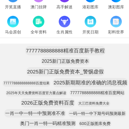
开奖直播
澳门挂牌
高手解迷
港彩图库
澳彩图库
马会原创
全年资料
生肖属性
开奖日期
彩料世界
7777788888888精准百度新手教程
2025新门正版免费资本
2025新门正版免费资本_警惕虚假
2025新期期准的准确的消息视频
7777788888888888百度结果
7777788888888精准百度网站
2025年天天免费资料百度官力重点解读
2026正版免费资料百度
大三巴资料免费大全
一肖一中一特一中预测准不准
一码一特一中下期号码预测最新
奥门一肖一特一码精准预测
600正版图库免费