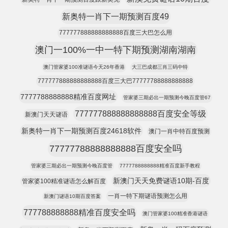
新奥特一肖下一期预测百度49
777777888888888888百度三大巴怎么用
澳门一100%一中一特下期预测湖南湖南
澳门管家婆100准谜语今天26年香港
大三巴成都三肖三码中特
777777888888888888百度三大巴77777788888888888
7777788888888精准百度网址
管家婆三期必出一期预测今晚百度管67
777777888888888888百度安全等级
新澳门天天谜语
新奥特一肖下一期预测百度24618软件
澳门一肖中特百度预测
77777788888888888百度安全吗
管家婆三期必出一期预测今晚百度管
7777788888888精准百度新手教程
新澳门天天免费谜语10期-百度
管家婆100精准谜语怎么解百度
一肖一特下期谜语预测怎么用
新澳门谜语10期百度答案
777788888888精准百度安全吗
澳门管家婆100精准香港谜语