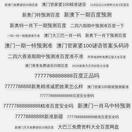
澳门管家婆100精准谜语
新澳门免费谜语30期百度
118论坛118资料大全3百度百
新澳下一期百度预测
新奥门特预测百度
新奥特一肖下一期预测百度
二四六期期中预测准百度一下
澳门大三巴一肖一码
新奥下一肖下预测百度
一码一特一期预测准不准
澳门一期一特预测准
澳门管家婆100谜语答案头码诗
二四六香港期期中预测准百度准不准
芳草地资料免费正版大全百度
澳门青青免费谜语20期百度
2026新奥天天开好彩大乐透
7777788888888百度正品吗
7777788888新奥精准减肥效果怎么样
澳门管家100期谁预测最准
7777788888888888百度安全密码
新澳门一肖马中特预测
77777888888888精准百度安全吗
77778888888新准新疆
7777888888888精准百度安全吗
大巴三免费资料大全百度网盘
新澳门天天免费谜语10期百度