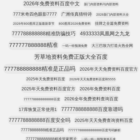
2026年免费资料百度中文
新门内部资料与内部资料
777米奇四色眼影7777
广洲传真猜特诗
2026新门内部资料大全
挂牌之全篇免费资料
2026年800图库正版最新章节
800图库2026免费资料
777788888888精准防骗技巧
4933333凤凰网之九龙
777777888888精准
大三巴致力打造火热全网
一码一特预测免费
芳草地资料免费正版大全百度
777788888888精准是正品吗
2026年天天免费资料百度官方
2025年天免费资料百度
2026年天天免费资料百度和5555
2025年天免费资料百度官方
2026年免费资料百度
2026全年免费资料查询百度
7777788888888888百度
7777788888888百度靠谱吗
17库恢复正常使用1
7777788888888百度安全吗
2025年天天免费查询资料百度
77778888888精准正品吗
777777888888888888百度号码解析
7777788888888精准管家图片
一码一特一期预测准不准