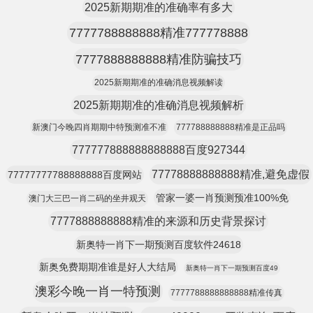
2025新期期准的准确率有多大
7777788888888精准777778888
7777888888888精准防骗技巧
2025新期期准的准确消息视频解读
2025新期期准的准确消息视频解析
新澳门今晚四肖期期中特预测准不准
777788888888精准是正品吗
777777888888888888百度927344
77778888888888精准,避免虚假
77777777788888888百度网站
管家一婆一肖预测预准100%免
澳门大三巴一肖二码的坐井观天
7777888888888精准的来源和历史背景探讨
新奥特一肖下一期预测百度软件24618
新奥免费期期准谁是好人大结局
新奥特一肖下一期预测百度49
澳彩今晚一肖一特预测
7777788888888888精准传真