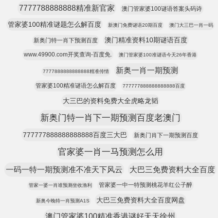
7777788888888精准新官家
澳门管家婆100谜语答案头码诗
管家婆100精准谜题怎么解百度
新澳门免费谜语20期百度
澳门大三巴一肖一码
澳门精准资料10期谜语百度
新奥门特一肖下预测百度
www.49900.com开奖查询-百度免.
澳门管家婆100准谜语今天26年香港
新奥一肖一期预测
7777888888888888精准传情
管家婆100精准谜语怎么解百度
777777888888888888百度
大三巴的资料免费大全虎略龙韬
新奥门特一肖下一期预测百度老澳门
777777888888888888百度三大巴
新奥门肖下一期预测百度
官家婆一肖一马预测怎么用
一码一特一期预测准不准天下风云
大巴三免费资料大全百度
管家婆一中一特预测桃花羊红公子醉
管家一婆一肖谁预测坐收渔利
大巴三免费资料大全百度网盘
新奥今晚特一肖预测A1S
澳门管家婆100精准香港谜好天天徐州