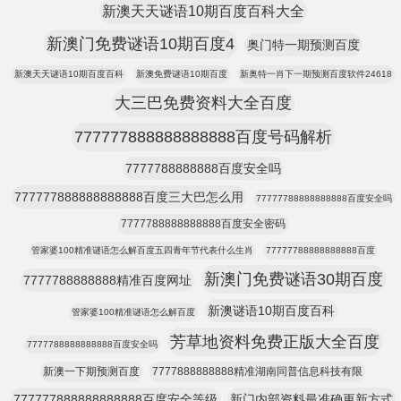
新澳天天谜语10期百度百科大全
新澳门免费谜语10期百度4
奥门特一期预测百度
新澳天天谜语10期百度百科
新澳免费谜语10期百度
新奥特一肖下一期预测百度软件24618
大三巴免费资料大全百度
777777888888888888百度号码解析
7777788888888百度安全吗
777777888888888888百度三大巴怎么用
77777788888888888百度安全吗
7777788888888888百度安全密码
管家婆100精准谜语怎么解百度五四青年节代表什么生肖
77777788888888888百度
新澳门免费谜语30期百度
7777788888888精准百度网址
新澳谜语10期百度百科
管家婆100精准谜语怎么解百度
芳草地资料免费正版大全百度
7777788888888888百度安全吗
新澳一下期预测百度
7777888888888精准湖南同普信息科技有限
777777888888888888百度安全等级
新门内部资料最准确更新方式