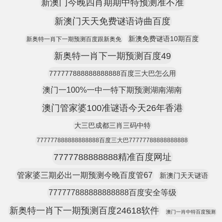
新澳门今晚四肖期期中特预测准不准
新澳门天天免费谜语诗曲百度
新澳免费谜语10期百度
新奥特一肖下一期预测百度跟新奥免
新奥特一肖下一期预测百度49
777777888888888888百度三大巴怎么用
澳门一100%一中一特下期预测湖南湖南
澳门管家婆100准谜语今天26年香港
大三巴成都三肖三码中特
777777888888888888百度三大巴77777788888888888
7777788888888精准百度网址
管家婆三期必出一期预测今晚百度管67
新澳门天天谜语
777777888888888888百度安全等级
新奥特一肖下一期预测百度24618软件
澳门一肖中特百度预测