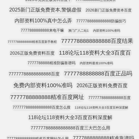
2025新门正版免费资本,警惕虚假
2026新门正版免费资本百度
内部资料100%真中怎么弄
7777788888888888防骗技巧
7777888888888来电干嘛
澳门广八二站1
内部资料100%准吗
7777788888888888百度结果
7777788888888精准百度新手教程
118论坛118资料大全3百度百
2026正版免费资料百度
7777788888精准防骗靠谱吗
内部资料最准100%准吗
7777788888888百度正品吗
77777788888888888百度
免费内部资料100%准吗
2026正版资料免费百度
7777788888888精准百度网址
7777778888888888百度
777777888888888888百度怎么搜
118论坛118资料大全3百度百种深度解
118论坛118资料大全3百度百料深度解
777777888888888888百度三大巴怎么用
7777888888888精准靠谱吗
7777888888888精准百度网站怎么用