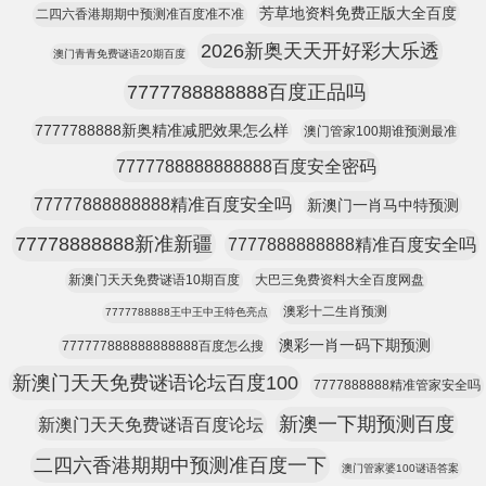
芳草地资料免费正版大全百度
二四六香港期期中预测准百度准不准
2026新奥天天开好彩大乐透
澳门青青免费谜语20期百度
7777788888888百度正品吗
7777788888新奥精准减肥效果怎么样
澳门管家100期谁预测最准
7777788888888888百度安全密码
77777888888888精准百度安全吗
新澳门一肖马中特预测
77778888888新准新疆
7777888888888精准百度安全吗
新澳门天天免费谜语10期百度
大巴三免费资料大全百度网盘
澳彩十二生肖预测
7777788888王中王中王特色亮点
澳彩一肖一码下期预测
777777888888888888百度怎么搜
新澳门天天免费谜语论坛百度100
7777888888精准管家安全吗
新澳一下期预测百度
新澳门天天免费谜语百度论坛
二四六香港期期中预测准百度一下
澳门管家婆100谜语答案