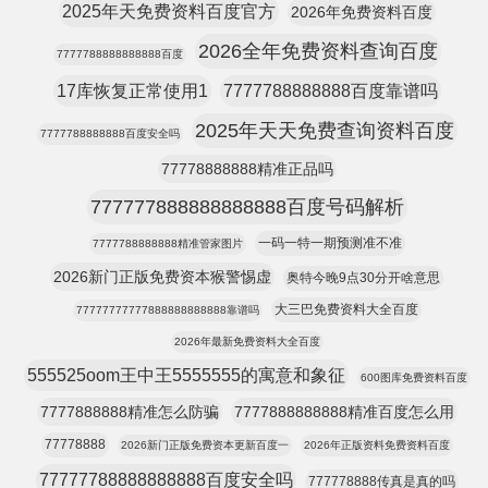
2025年天免费资料百度官方
2026年免费资料百度
2026全年免费资料查询百度
7777788888888888百度
17库恢复正常使用1
7777788888888百度靠谱吗
2025年天天免费查询资料百度
7777788888888百度安全吗
77778888888精准正品吗
777777888888888888百度号码解析
一码一特一期预测准不准
7777788888888精准管家图片
2026新门正版免费资本猴警惕虚
奥特今晚9点30分开啥意思
大三巴免费资料大全百度
77777777777888888888888靠谱吗
2026年最新免费资料大全百度
555525oom王中王5555555的寓意和象征
600图库免费资料百度
7777888888精准怎么防骗
7777888888888精准百度怎么用
77778888
2026新门正版免费资本更新百度一
2026年正版资料免费资料百度
77777788888888888百度安全吗
777778888传真是真的吗