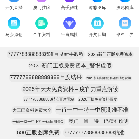
开奖直播
澳门挂牌
高手解迷
港彩图库
澳彩图库
马会原创
全年资料
生肖属性
开奖日期
彩料世界
7777788888888精准百度新手教程
2025新门正版免费资本
2025新门正版免费资本_警惕虚假
7777788888888888百度结果
2025新期期准的准确的消息视频
2025年天天免费资料百度官力重点解读
7777788888888精准百度网站
2026正版免费资料百度
一肖一中一特一中预测准不准
大三巴资料免费大全
奥门一肖一特一码精准预测
一码一特一中下期号码预测最新
600正版图库免费
777777778888888888精准