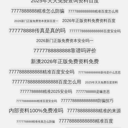
2025年天天免费查询资料百度
7777888888精准怎么防骗
7777888888888精准百度怎么用
2026年正版资料免费资料百度
2026新门正版免费资本更新百度一
777778888传真是真的吗
77777788888888888百度安全吗
2026新门正版免费资本安全吗一
7777788888888靠谱吗评价
新澳2026年正版免费资料免费
7777888888888精准百度安全吗
7777888888888新传是什么意思
777777888888888888百度怎么用
2025年天天免费百度资料
7777788888精准2025安全吗
7777788888是嘛意思
7777788888888888防骗技巧
777788888888精准百度安全吗
内部资料100%免费准吗
777788888888精准的来源
77778888888888精准百度
777778888精准传真怎么防骗