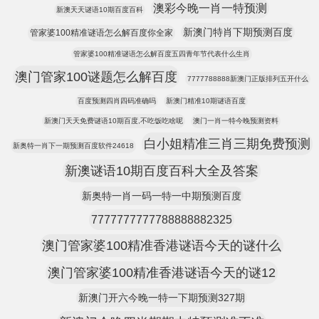
澳彩今晚一肖一特预测
新澳天天谜语10期百度百科
新澳门特肖下期预测百度
管家婆100精准谜语怎么解百度你全家
管家婆100精准谜语怎么解百度五四青年节代表什么生肖
澳门管家100谜题怎么解百度
7777788888新澳门正版排列五开什么
百度预测四肖四码准确吗
新澳门精准10期谜语百度
新澳门天天免费谜语10期百度,不吃饭吃啥呢
澳门一肖一特今晚预测资料
白小姐精准三肖三期免费预测
新奥特一肖下一期预测百度软件24618
新澳谜语10期百度百科大全及答案
新奥特一肖一码一特一中期预测百度
7777777777788888882325
澳门管家婆100精准香港谜语今天的谜什么
澳门管家婆100精准香港谜语今天的谜12
新澳门开六今晚一特一下期预测327期