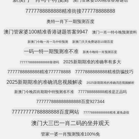
澳门管家婆100精准香港谜语
7777788888888精准街接777778888888
奥特一肖下一期预测百度
澳门管家婆100精准香港谜题答案9947
澳门一肖一特今晚预测资料
新澳门今晚一肖一马中特预测
新澳门天天免费谜语10期百度
一码一特一期预测准不准
新奥今晚特一肖预测百度
2025新期期准的准确率有多大
7777788888888888靠谱吗
7777788888888精准777778888
7777888888888精准防骗技巧
2025新期期准的准确消息视频解读
2025新期期准的准确消息视频解析
新澳门今晚四肖期期中特预测准不准
777788888888精准是正品吗
777777888888888888百度927344
77777777788888888百度网站
77778888888888精准,避免虚假
澳门大三巴一肖二码的坐井观天
管家一婆一肖预测预准100%免