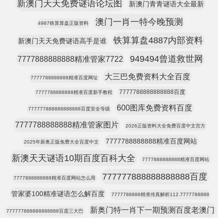
新澳门天天免费谜语论坛图
新澳门青青谜语大全最新
澳门一肖一特今晚预测
4987铁算算盘正版资料
铁算算盘4887内部资料
新澳门天天免费谜语高手是谁
949494曾道救世网
7777888888888精准管家7722
大三巴免费资料大全百度
7777788888888精准百度网址
7777788888888888百度
7777788888888精准百度新手教程
600图库免费资料百度
777777888888888888百度安全等级
7777788888888精准管家图片
2026正版资料大全免费百度中文宫方
7777788888888精准百度网站
2025年新奥正版免费大全百度中文
新澳天天谜语10期百度百科大全
7777888888888精准百度网站
777777888888888888百度
7777888888888精准百度网站怎么用
管家婆100精准谜语怎么解百度
7777788888精准传真解析112.7777788888
新奥门特一肖下一期预测百度老澳门
777777888888888888百度三大巴