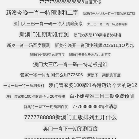
777777888888888888百度真假
新澳今晚一肖一特预测和二字
新澳门开六今晚一特一下期预测327期
澳门大三巴一肖一码一特大鹏湾美康
大三巴一肖一码一特是谁写的
新澳门准期期准预测
澳门港家婆100期准香港谜语
新奥一肖一码百度预测
新奥今晚开一肖预测视频2O2511,1O号九
新澳门免费谜语10期百度
新澳门天天免费谜语10期-百度
澳门大三巴一肖一码一特老板是谁
管家一婆一肖预测怎么用772606
新澳下一期预测百度
澳门管家婆100精准香港谜语今天的谜12
一肖一马一特一预测资料
白小姐精准三肖三期免费预测
澳门管家婆100准谜语今天26年香港
77788888888精准消息
新奥特一肖下一期预测百度
7777788888新澳门正版排列五开什么
奥门一肖下一期预测百度