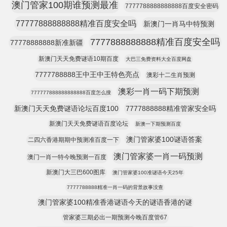
澳门管家100期谁预测最准
7777788888888888百度安全密码
77777888888888精准百度安全吗
新澳门一肖马中特预测
7777888888888精准百度安全吗
77778888888新准新疆
新澳门天天免费谜语10期百度
大巴三免费资料大全百度网盘
7777788888王中王中王特色亮点
澳彩十二生肖预测
澳彩一肖一码下期预测
777777888888888888百度怎么搜
新澳门天天免费谜语论坛百度100
7777888888精准管家安全吗
新澳门天天免费谜语百度论坛
新澳一下期预测百度
澳门管家婆100谜语答案
二四六香港期期中预测准百度一下
澳门管家婆一肖一码预测
澳门一肖一特今晚预测一百度
新澳门大三巴600图库
澳门管家婆100准谜语今天25年
7777788888精准一肖一码的背景故事没查
澳门管家婆100精准香港谜语今天的谜语香港的谜
管家婆三期必出一期预测今晚百度管67