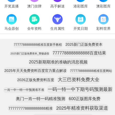
开奖直播
澳门挂牌
高手解迷
港彩图库
澳彩图库
马会原创
全年资料
生肖属性
开奖日期
彩料世界
2025新门正版免费资本
7777788888888精准百度新手教程
7777788888888888百度结果
2025新门正版免费资本_警惕虚假
2025新期期准的准确的消息视频
2025年天天免费资料百度官力重点解读
7777788888888精准百度网站
大三巴资料免费大全
2026正版免费资料百度
一码一特一中下期号码预测最新
一肖一中一特一中预测准不准
奥门一肖一特一码精准预测
600正版图库免费
2025年精准资料获取渠道
777777778888888888精准