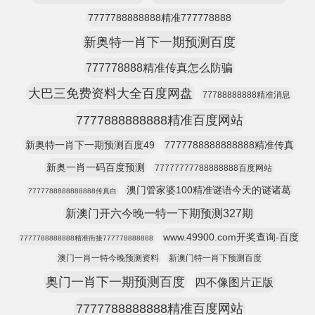
7777788888888精准777778888
新奥特一肖下一期预测百度
777778888精准传真怎么防骗
大巴三免费资料大全百度网盘
77788888888精准消息
7777888888888精准百度网站
新奥特一肖下一期预测百度49
7777788888888888精准传真
新奥一肖一码百度预测
77777777788888888百度网站
澳门管家婆100精准谜语今天的谜诸葛
7777788888888888传真白
新澳门开六今晚一特一下期预测327期
www.49900.com开奖查询-百度
7777788888888精准街接777778888888
澳门一肖一特今晚预测资料
新澳门特一肖下预测百度
奥门一肖下一期预测百度
四不像图片正版
7777788888888精准百度网站