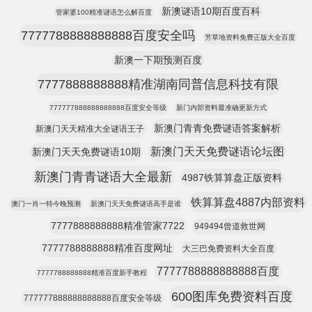
新澳谜语10期百度百科
管家婆100精准谜语怎么解百度
7777788888888888百度安全吗
芳草地资料免费正版大全百度
新澳一下期预测百度
7777888888888精准湖南同普信息科技有限
777777888888888888百度安全等级
新门内部资料最准确更新方式
新澳门青青免费谜语答案解析
新澳门天天精准大全谜语王子
新澳门天天免费谜语论坛图
新澳门天天免费谜语10期
新澳门青青谜语大全最新
4987铁算算盘正版资料
铁算算盘4887内部资料
澳门一肖一特今晚预测
新澳门天天免费谜语高手是谁
7777888888888精准管家7722
949494曾道救世网
7777788888888精准百度网址
大三巴免费资料大全百度
7777788888888888百度
7777788888888精准百度新手教程
600图库免费资料百度
777777888888888888百度安全等级