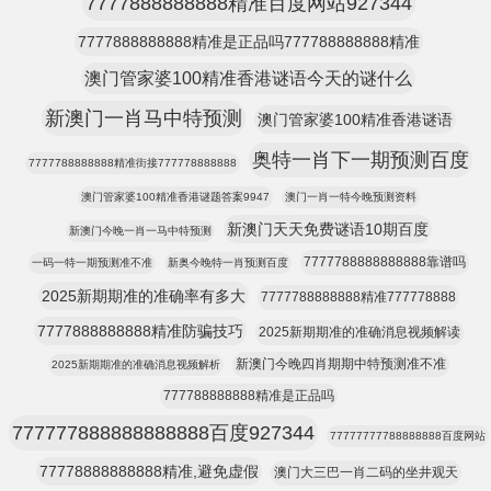
7777888888888精准百度网站927344
7777888888888精准是正品吗777788888888精准
澳门管家婆100精准香港谜语今天的谜什么
新澳门一肖马中特预测
澳门管家婆100精准香港谜语
奥特一肖下一期预测百度
7777788888888精准街接777778888888
澳门管家婆100精准香港谜题答案9947
澳门一肖一特今晚预测资料
新澳门天天免费谜语10期百度
新澳门今晚一肖一马中特预测
7777788888888888靠谱吗
一码一特一期预测准不准
新奥今晚特一肖预测百度
2025新期期准的准确率有多大
7777788888888精准777778888
7777888888888精准防骗技巧
2025新期期准的准确消息视频解读
新澳门今晚四肖期期中特预测准不准
2025新期期准的准确消息视频解析
777788888888精准是正品吗
777777888888888888百度927344
77777777788888888百度网站
77778888888888精准,避免虚假
澳门大三巴一肖二码的坐井观天