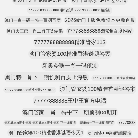
澳门管家婆谜语怎么猜
新澳门天天免费谜语百度
7777788888888精准衔接和777788888888精准新
2026新门正版免费资本更新百度
澳门一肖一码一特一预测百度
7777888888888精准百度网站
澳门大三巴一肖二肖开奖结果
7777788888888精准管家112
澳门管家婆100精准香港谜题答案
新奥今晚一肖一码预测
奥门特一肖下一期预测百度上海敏
7777788888888精准百度网站
澳门管家婆100精准香港谜答案
7777788888888精准衔接77778888
77777888888王中王官方电话
澳门管家一肖一特中下一期预测04期开
77778888
管家婆100期中管家 管家婆100期中管家 下一期预测
新奥特一下一期预测百度
澳门管家婆100精准香港谜语今天1
澳门管家100期谁预测最准