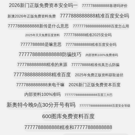
2026新门正版免费资本安全吗一
7777788888888靠谱吗评价
7777888888888精准百度安全吗
新澳2026年正版免费资料免费
7777888888888新传是什么意思
777777888888888888百度怎么用
7777788888精准2025安全吗
2025年天天免费百度资料
7777788888是嘛意思
777788888888精准百度安全吗
7777788888888888防骗技巧
内部资料100%免费准吗
777788888888精准的来源
777778888精准传真怎么防骗
77778888888888精准百度
2025年免费正版资料获取途径
7777888888888来电干嘛
2026新门正版免费资本百度
内部资料100%准吗
777777888888888888百度三大巴
新奥特今晚9点30分开号有吗
777777888888888888百度安全等级
600图库免费资料百度
7777788888888精准和77777888888888