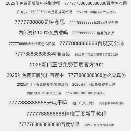
2025年免费正版资料获取途径
777777888888888888百度怎么用
广东八二站82953ccm是正规网站吗
7777788888精准2025安全吗
7777788888是嘛意思
777788888888精准百度安全吗
内部资料100%免费准吗
777788888888精准的来源
7777888888888百度安全吗
777778888精准传真怎么防骗
77778888888888精准百度
2026新门正版免费资本百度2025
2026新门正版免费百度官方202
2025年免费正版资料百度中
7777888888888怎么查真伪
2025新门正版免费资本,警惕虚假
2026新门正版免费资本百度
内部资料100%真中怎么弄
7777788888888888防骗技巧
7777888888888来电干嘛
澳门广八二站1
内部资料100%准吗
7777788888888精准百度新手教程
7777788888888888百度结果
2026正版免费资料百度