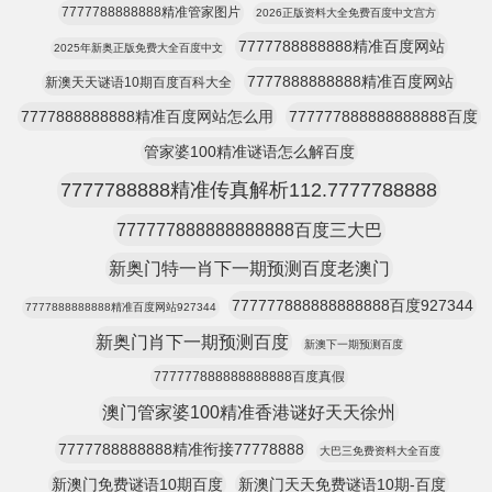
7777788888888精准管家图片
2026正版资料大全免费百度中文宫方
7777788888888精准百度网站
2025年新奥正版免费大全百度中文
7777888888888精准百度网站
新澳天天谜语10期百度百科大全
7777888888888精准百度网站怎么用
777777888888888888百度
管家婆100精准谜语怎么解百度
7777788888精准传真解析112.7777788888
777777888888888888百度三大巴
新奥门特一肖下一期预测百度老澳门
777777888888888888百度927344
7777888888888精准百度网站927344
新奥门肖下一期预测百度
新澳下一期预测百度
777777888888888888百度真假
澳门管家婆100精准香港谜好天天徐州
7777788888888精准衔接77778888
大巴三免费资料大全百度
新澳门免费谜语10期百度
新澳门天天免费谜语10期-百度