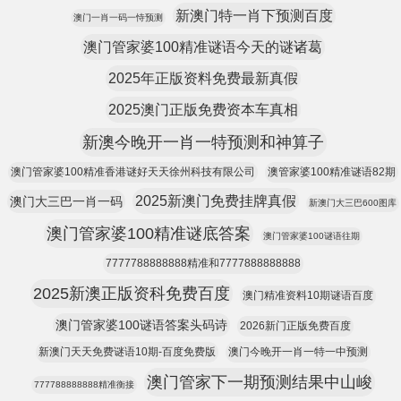
新澳门特一肖下预测百度
澳门一肖一码一恃预测
澳门管家婆100精准谜语今天的谜诸葛
2025年正版资料免费最新真假
2025澳门正版免费资本车真相
新澳今晚开一肖一特预测和神算子
澳门管家婆100精准香港谜好天天徐州科技有限公司
澳管家婆100精准谜语82期
2025新澳门免费挂牌真假
澳门大三巴一肖一码
新澳门大三巴600图库
澳门管家婆100精准谜底答案
澳门管家婆100谜语往期
7777788888888精准和7777888888888
2025新澳正版资科免费百度
澳门精准资料10期谜语百度
澳门管家婆100谜语答案头码诗
2026新门正版免费百度
新澳门天天免费谜语10期-百度免费版
澳门今晚开一肖一特一中预测
澳门管家下一期预测结果中山峻
777788888888精准衡接