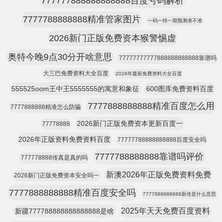
777777888888888888百度号码解析
7777788888888精准管家图片
一码一特一期预测准不准
2026新门正版免费资本猴警惕虚
奥特今晚9点30分开啥意思
77777777777888888888888靠谱吗
大三巴免费资料大全百度
2026年最新免费资料大全百度
555525oom王中王5555555的寓意和象征
600图库免费资料百度
7777888888888精准百度怎么用
7777888888精准怎么防骗
2026新门正版免费资本更新百度一
77778888
2026年正版资料免费资料百度
77777788888888888百度安全吗
7777788888888靠谱吗评价
777778888传真是真的吗
新澳2026年正版免费资料免费
2026新门正版免费资本安全吗一
7777888888888精准百度安全吗
7777888888888新传是什么意思
2025年天天免费百度资料
新疆777788888888888888是啥