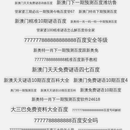
新澳门下一期预测百度潍坊鲁
新澳门天天免费谜语诗曲百度
管家婆三期必出一期预测今晚百度管67
新澳门特肖下期预测百度
新澳门精准10期谜语百度
新奥特一肖一码一特一中期预测百度
管家婆100精准谜语怎么解百度你全家
777777888888888888百度安全等级
新奥特一肖下一期预测百度跟新奥免
7777788888888精准百度新手教程
新澳门天天免费谜语四七百度
新澳天天谜语10期百度百科大全
新澳门免费谜语10期百度4
新澳免费谜语10期百度
奥门特一期预测百度
新澳天天谜语10期百度百科
新奥特一肖下一期预测百度软件24618
大三巴免费资料大全百度
777777888888888888百度号码解析
7777788888888百度安全吗