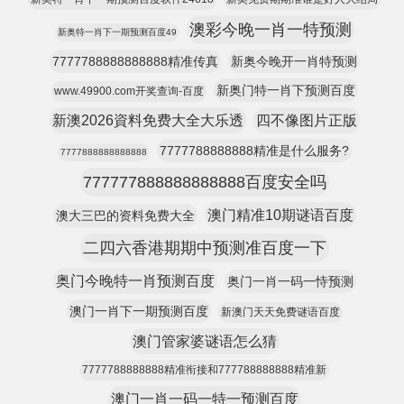
澳彩今晚一肖一特预测
新奥特一肖下一期预测百度49
7777788888888888精准传真
新奥今晚开一肖特预测
新奥门特一肖下预测百度
www.49900.com开奖查询-百度
新澳2026資料免费大全大乐透
四不像图片正版
7777788888888精准是什么服务?
7777888888888888
777777888888888888百度安全吗
澳门精准10期谜语百度
澳大三巴的资料免费大全
二四六香港期期中预测准百度一下
奥门今晚特一肖预测百度
奥门一肖一码一恃预测
澳门一肖下一期预测百度
新澳门天天免费谜语百度
澳门管家婆谜语怎么猜
7777788888888精准衔接和777788888888精准新
澳门一肖一码一特一预测百度