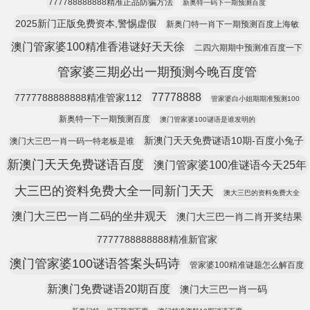
777788888888精准正品防骗方法
新奥特一码下一期预测百度
2025新门正版免费资本,警惕虚假
新奥门特一肖下一期预测百度上海敏
澳门管家婆100精准香港谜好天天徐
二四六期期中预测准百度一下
管家婆三期必出一期预测今晚百度管
77778888
7777788888888精准管家112
管家婆白小姐期期准预测100
新奥特一下一期预测百度
澳门管家婆100谜语是谁发明的
新澳门天天免费谜语10期-百度小兔子
澳门大三巴一肖一码一特老板是谁
新澳门天天免费谜语百度
澳门管家婆100准谜语今天25年
大三巴的资料免费大全一同新门天天
澳大三巴的资料免费大全
澳门大三巴一肖二码的坐井观天
澳门大三巴一肖二肖开奖结果
7777788888888精准新官家
澳门管家婆100谜语答案头码诗
管家婆100精准谜题怎么解百度
新澳门免费谜语20期百度
澳门大三巴一肖一码