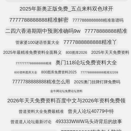
2025年新奥正版免费_五点来料双色球开
7777788888888精准解密
7777888888888精准靠谱吗
二四六香港期期中预测准确吗9w
77778888888精准
7777888888888精准丫
管家婆100谜语答案大全
2025年最精准免费资料全面释义
2025年天天免费资料
800图库2026
奥门118论坛免费资料大全
77777777888888888精准
800图库免费资料2025
600资料图库大全
7777888888888精准32209
7777788888888精准怎么用
2025澳门挂牌灯牌免费吗
金牛网论坛免费论坛资料
2026年天天免费资料百度中文与2026年资料免费领
曾夫人论坛40779中特
曾道资料大全免费最精准
493333WWW马头诗背后的故事
曾道道人论坛最新讨论