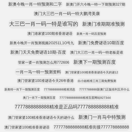
新澳今晚一肖一特预测和二字
新澳门开六今晚一特一下期预测327期
澳门大三巴一肖一码一特大鹏湾美康
大三巴一肖一码一特是谁写的
新澳门准期期准预测
澳门港家婆100期准香港谜语
新奥一肖一码百度预测
新澳门免费谜语10期百度
新奥今晚开一肖预测视频2O2511,1O号九
新澳门天天免费谜语10期-百度
澳门大三巴一肖一码一特老板是谁
新澳下一期预测百度
管家一婆一肖预测怎么用772606
一肖一马一特一预测资料
澳门管家婆100精准香港谜语今天的谜12
澳门管家婆100准谜语今天26年香港
白小姐精准三肖三期免费预测
新奥特一肖下一期预测百度
77788888888精准消息
7777788888新澳门正版排列五开什么
奥门一肖下一期预测百度
7777888888888精准百度网站927344
7777888888888精准是正品吗777788888888精准
新澳门一肖马中特预测
澳门管家婆100精准香港谜语今天的谜什么
7777788888888精准街接777778888888
澳门管家婆100精准香港谜语