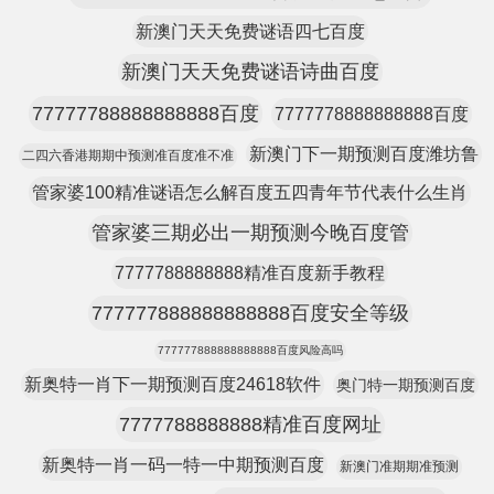
新澳门天天免费谜语四七百度
新澳门天天免费谜语诗曲百度
77777788888888888百度
7777778888888888百度
新澳门下一期预测百度潍坊鲁
二四六香港期期中预测准百度准不准
管家婆100精准谜语怎么解百度五四青年节代表什么生肖
管家婆三期必出一期预测今晚百度管
7777788888888精准百度新手教程
777777888888888888百度安全等级
777777888888888888百度风险高吗
新奥特一肖下一期预测百度24618软件
奥门特一期预测百度
7777788888888精准百度网址
新奥特一肖一码一特一中期预测百度
新澳门准期期准预测