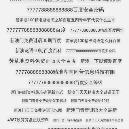
777777888888888888百度三大巴怎么用
77777788888888888百度安全吗
7777788888888888百度安全密码
管家婆100精准谜语怎么解百度五四青年节代表什么生肖
77777788888888888百度
7777788888888精准百度网址
新澳门免费谜语30期百度
管家婆100精准谜语怎么解百度
新澳谜语10期百度百科
7777788888888888百度安全吗
芳草地资料免费正版大全百度
新澳一下期预测百度
7777888888888精准湖南同普信息科技有限
777777888888888888百度安全等级
新门内部资料最准确更新方式
新澳门天天精准大全谜语王子
新澳门青青免费谜语答案解析
新澳门天天免费谜语10期
新澳门青青谜语大全最新
新澳门天天免费谜语论坛图
4987铁算算盘正版资料
澳门一肖一特今晚预测
新澳门天天免费谜语高手是谁