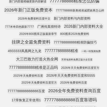
7777788888精准怎么防骗
新门内部最精确更新内容解读
2026年新门正版免费资本
7777788888新奥精准减肥效果怎么样
新门内部资料与内部资料
2026年免费资料百度中文
2026新门内部资料大全
广洲传真猜特诗
777米奇四色眼影7777
2026年800图库正版最新章节
800图库2026免费资料
挂牌之全篇免费资料
777788888888精准防骗技巧
777777888888精准
4933333凤凰网之九龙
一码一特预测免费
大三巴致力打造火热全网
芳草地资料免费正版大全百度
777788888888精准是正品吗
2026年天天免费资料百度官方
2026年天天免费资料百度和5555
2025年天免费资料百度
2025年天免费资料百度官方
2026年免费资料百度
2026全年免费资料查询百度
7777788888888888百度
7777788888888百度靠谱吗
17库恢复正常使用1