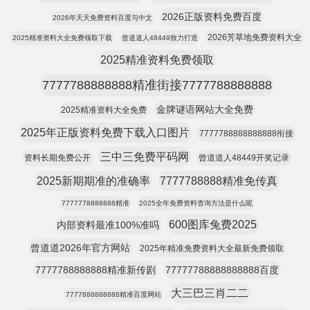
2026正版资料免费百度
2026年天天免费资料百度与中文
2026芳草地免费资料大全
2025精准资料大全免费领取下载
曾道道人48449致力打造
2025精准资料免费领取
7777788888888精准街接7777788888888
金牌谜语网站大全免费
2025精准资料大全免费
2025年正版资料免费下载入口图片
7777788888888888衔接
三中三免费平码网
资料长期免费公开
曾道道人48449开奖记录
2025新期期准的准确率
7777788888精准免传真
7777778888888精准
2025全年免费资料杳询方法是什么呢
600图库兔费2025
内部资料最准100%准吗
曾道道2026年官方网站
2025年精准免费资料大全最新免费领取
7777788888888精准新传剧
77777788888888888百度
大三巴三肖二二
7777888888888精准百度网站