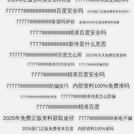
77777788888888888百度安全吗
2026新门正版免费资本安全吗一
7777788888888靠谱吗评价
新澳2026年正版免费资料免费
7777888888888精准百度安全吗
7777888888888新传是什么意思
777777888888888888百度怎么用
2025年天天免费百度资料
7777788888精准2025安全吗
7777788888是嘛意思
777788888888精准百度安全吗
内部资料100%免费准吗
7777788888888888防骗技巧
777778888精准传真怎么防骗
777788888888精准的来源
77778888888888精准百度
2025年免费正版资料获取途径
7777888888888来电干嘛
2026新门正版免费资本百度
内部资料100%准吗