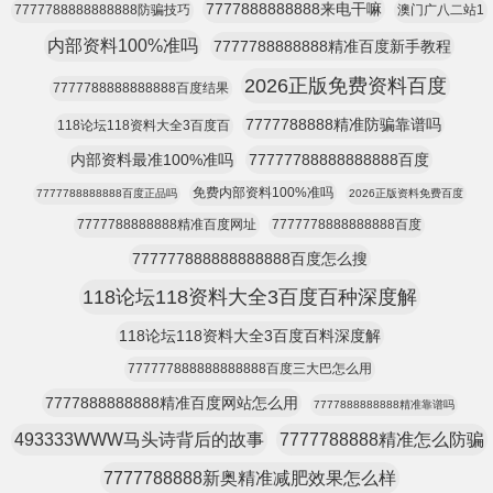
7777888888888来电干嘛
7777788888888888防骗技巧
澳门广八二站1
内部资料100%准吗
7777788888888精准百度新手教程
2026正版免费资料百度
7777788888888888百度结果
7777788888精准防骗靠谱吗
118论坛118资料大全3百度百
内部资料最准100%准吗
77777788888888888百度
免费内部资料100%准吗
7777788888888百度正品吗
2026正版资料免费百度
7777788888888精准百度网址
7777778888888888百度
777777888888888888百度怎么搜
118论坛118资料大全3百度百种深度解
118论坛118资料大全3百度百料深度解
777777888888888888百度三大巴怎么用
7777888888888精准百度网站怎么用
7777888888888精准靠谱吗
493333WWW马头诗背后的故事
7777788888精准怎么防骗
7777788888新奥精准减肥效果怎么样