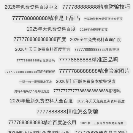
777788888888精准防骗技巧
2026年免费资料百度中文
777788888888精准是正品吗
芳草地资料免费正版大全百度
2025年天免费资料百度
2026年免费资料百度
7777788888888888百度
2026全年免费资料查询百度
2026年天天免费资料百度官方
7777788888888百度靠谱吗
77778888888精准正品吗
7777788888888百度安全吗
7777788888888精准管家图片
777777888888888888百度号码解析
2026新门正版免费资本猴警惕虚
一码一特一期预测准不准
77777777777888888888888靠谱吗
奥特今晚9点30分开啥意思
2026年最新免费资料大全百度
2025年天天免费查询资料百度
7777888888精准怎么防骗
7777888888888精准百度怎么用
2026新门正版免费资本更新百度一
2026年正版资料免费资料百度
777778888传真是真的吗