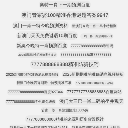
奥特一肖下一期预测百度
澳门管家婆100精准香港谜题答案9947
澳门一肖一特今晚预测资料
新澳门今晚一肖一马中特预测
新澳门天天免费谜语10期百度
一码一特一期预测准不准
新奥今晚特一肖预测百度
7777788888888888靠谱吗
7777788888888精准777778888
2025新期期准的准确率有多大
7777888888888精准防骗技巧
2025新期期准的准确消息视频解析
2025新期期准的准确消息视频解读
新澳门今晚四肖期期中特预测准不准
777788888888精准是正品吗
77777777788888888百度网站
777777888888888888百度927344
澳门大三巴一肖二码的坐井观天
77778888888888精准,避免虚假
管家一婆一肖预测预准100%免
7777888888888精准的来源和历史背景探讨
新奥特一肖下一期预测百度软件24618
新奥免费期期准谁是好人大结局