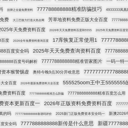
777788888888精准防骗技巧
料
4933333凤
挂牌之全篇免费资料
免费
芳草地资料免费正版大全百度
777788
大三巴致力打造火热全网
2025年天免费资料百度
2026年天天免费资料百度和5555
2025年天免费资料百度
17库恢复正常使用1
7777788
88百度
2026全年免费资料查询百度
2025年天天免费查询资料百度
88888百度安全吗
7777888
7777788888888精准管家图片
一码一特
88888888百度号码解析
77777777777888
免费资本猴警惕虚
奥特今晚9点30分开啥意思
555525oom王中王55555
料大全百度
2026年最新免费资料大全百度
库免费资料百度
7777888888888精准百度怎么用
7777888888精准怎么防骗
免费资本更新百度一
2026年正版资料免费资料百度
77777
是真的吗
新澳202
2026新门正版免费资本安全吗一
7777788888888靠谱吗评价
7777888888888新传是什么意思
新疆7777888
准百度安全吗