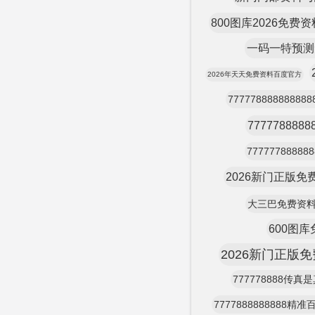
800图库2026免费资
一码一特预测
2026年天天免费资料百度官方
77777888888888
77777888
7777778888
2026新门正版
大三巴免费资
600图
2026新门正版
777778888传真
7777888888888精