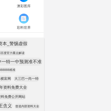
澳彩图库
彩料世界
资本_警惕虚假
资料百度官力重点解读
中一特一中预测准不准
8888888精准
11横富网
大三巴一尚一特
5年资料免费大全
资料免费公开网站
中王含义
曾道内部资料大全