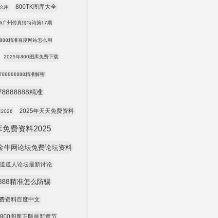
800TK图库大全
怎么用
26广州传真猜特诗第17期
888888精准百度网站怎么用
2025年800图库免费下载
7788888888精准解密
78888888精准
2025年天天免费资料
2026
库免费资料2025
金牛网论坛免费论坛资料
道道人论坛最新讨论
88888精准怎么防骗
免费资料百度中文
年800图库正版最新章节