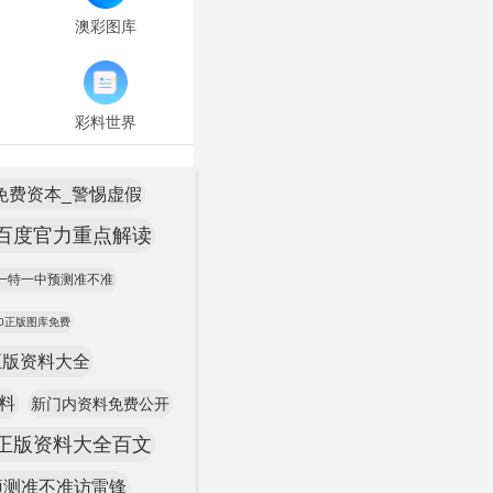
澳彩图库
彩料世界
版免费资本_警惕虚假
料百度官力重点解读
一特一中预测准不准
00正版图库免费
正版资料大全
料
新门内资料免费公开
年正版资料大全百文
预测准不准访雷锋