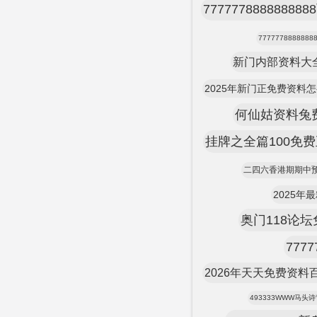
77777788888888
77777788888
新门内部资料大
2025年新门正免费资料
何仙姑资料兔费
挂牌之全篇100免费
二四六香港期期中预
2025
奥门118论
777
2026年天天免费资料
493333WWW马头