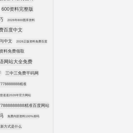
600资料完整版
巧
2026年800图库资料
免费百度中文
度与中文
2026正版资料免费百度
准资料免费领取
语网站大全免费
开
三中三免费平码网
7778888888精准
曾道道2026年官方网站
77888888888精准百度网站
吗
免费内部资料100%准吗
更新方式是什么