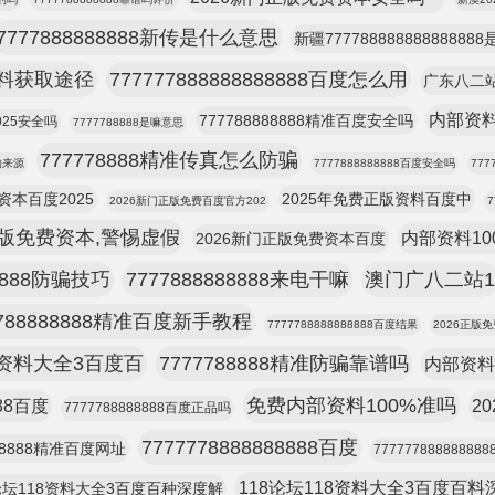
7777888888888新传是什么意思
新疆777788888888888888
资料获取途径
777777888888888888百度怎么用
广东八二站
内部资料
777788888888精准百度安全吗
2025安全吗
7777788888是嘛意思
777778888精准传真怎么防骗
准的来源
7777888888888百度安全吗
777
资本百度2025
2025年免费正版资料百度中
2026新门正版免费百度官方202
正版免费资本,警惕虚假
内部资料1
2026新门正版免费资本百度
88888防骗技巧
7777888888888来电干嘛
澳门广八二站1
7788888888精准百度新手教程
7777788888888888百度结果
2026正版
8资料大全3百度百
7777788888精准防骗靠谱吗
内部资料
免费内部资料100%准吗
888百度
2
7777788888888百度正品吗
7777778888888888百度
888888精准百度网址
7777778888888
118论坛118资料大全3百度百料
论坛118资料大全3百度百种深度解