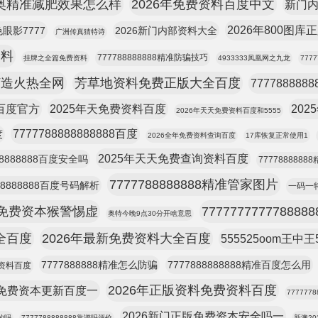
88新奥精准减肥效果怎么样
2026年免费资料百度中文
新门
2026年800图
眼影7777
2026新门内部资料大全
广洲传真猜特诗
资料
777788888888精准防骗技巧
挂牌之全篇免费资料
4933333凤凰网之九龙
777
打造火热全网
芳草地资料免费正版大全百度
77778888
百度官方
2025年天免费资料百度
20
2026年天天免费资料百度和5555
7777788888888888百度
度
2026全年免费资料查询百度
17库恢复正常使用1
2025年天天免费查询资料百度
88888888百度安全吗
777788888
7777788888888精准管家图片
888888888百度号码解析
一码一
版免费资本猴警惕虚
777777777778888
奥特今晚9点30分开啥意思
全百度
2026年最新免费资料大全百度
555525oom王中
7777888888精准怎么防骗
7777888888888精准百度怎么用
费资料百度
2026年正版资料免费资料百度
版免费资本更新百度一
777777
2026新门正版免费资本安全吗一
真的吗
7777788888888靠谱吗评价
新澳2