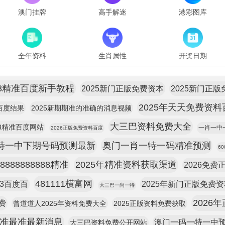
澳门挂牌
高手解迷
港彩图库
全年资料
生肖属性
开奖日期
8888精准百度新手教程
2025新门正版免费资本
2025新门正
2025年天天免费资
88百度结果
2025新期期准的准确的消息视频
大三巴资料免费大全
888精准百度网站
一肖一中
2026正版免费资料百度
特一中下期号码预测最新
奥门一肖一特一码精准预测
6
78888888888精准
2025年精准资料获取渠道
2026免费
481111横富网
全3百度百
2025年新门正版免费资
大三巴一尚一特
2026
费
曾道道人2025年资料免费大全
2025正版资料免费获取
期准最准最新消息
澳门一码一特一中
大三巴资料免费公开网站