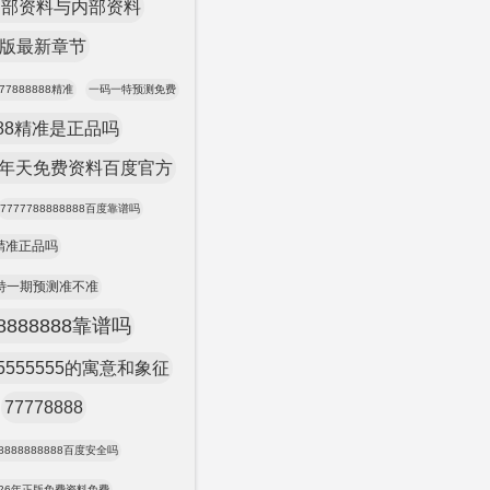
内部资料与内部资料
库正版最新章节
777888888精准
一码一特预测免费
8888精准是正品吗
25年天免费资料百度官方
7777788888888百度靠谱吗
88精准正品吗
特一期预测准不准
88888888靠谱吗
王5555555的寓意和象征
77778888
88888888888百度安全吗
026年正版免费资料免费