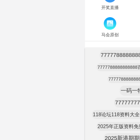
开奖直播
马会原创
777778888
77777888888888
7777788888
一码一
7777777
118论坛118资料大
2025年正版资料免
2025新港期