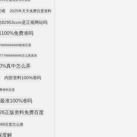
是啥
2025年天天免费百度资料
82953ccm是正规网站吗
100%免费准吗
78888888888精准百度
7777888888888怎么查真伪
00%真中怎么弄
内部资料100%准吗
免费资料百度
最准100%准吗
026正版资料免费百度
88888百度怎么搜
深度解