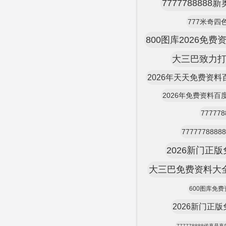
77777888
777米奇四色
800图库2026免费
大三巴致力
2026年天天免费资料
2026年免费资料百
77777
777777888
2026新门正
大三巴免费资料大
600图库免
2026新门正
777778888传真是