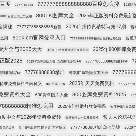
88百度
777777888888888888百度怎么搜
118论
7777788888
800TK图库大全
2025年正版资料免费最新
8888888百度三大巴怎么用
全揭秘
2026广州传真猜特诗第17期
777777888888888新疆
曾
600k.cm官网登录入口
怎么用
曾道
7777888888888精准百度网站怎么用
大全与2025天天
2025年800图库免
澳门100精准香港谜语今天的谜
正版2025
7
7777788888888精准解密
2025年新奥正版免费_五点来料双色球开
777788
77778888888精准
测准确吗9w
管家婆100谜语答案大全
2025年天天免费资料
年最精准免费资料全面释义
800图库2026
777777778
坛免费资料大全
800图库免费资料2025
600资料图库大全
77
7788888888精准怎么用
2025澳门挂牌灯牌免费吗
金牛网论坛免费
百度中文与2026年资料免费领
曾夫人论坛407
曾道资料大全免费最精准
7777788888精准怎么防骗
新门内部最精确更新内容解读
202
诗背后的故事