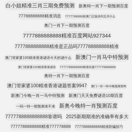
白小姐精准三肖三期免费预测
新奥特一肖下一期预测百度
77788888888精准消息
7777788888新澳门正版排列五开什么
奥门一肖下一期预测百度
7777888888888精准百度网站927344
7777888888888精准是正品吗777788888888精准
新澳门一肖马中特预测
澳门管家婆100精准香港谜语今天的谜什么
澳门管家婆100精准香港谜语
7777788888888精准街接777778888888
奥特一肖下一期预测百度
澳门管家婆100精准香港谜题答案9947
澳门一肖一特今晚预测资料
新澳门今晚一肖一马中特预测
新澳门天天免费谜语10期百度
新奥今晚特一肖预测百度
一码一特一期预测准不准
7777788888888888靠谱吗
2025新期期准的准确率有多大
7777788888888精准777778888
7777888888888精准防骗技巧