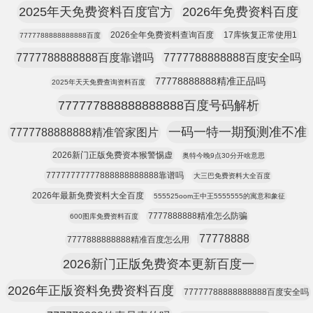
2025年天免费资料百度官方
2026年免费资料百度
2026全年免费资料查询百度
17库恢复正常使用1
7777788888888888百度
7777788888888百度靠谱吗
7777788888888百度安全吗
77778888888精准正品吗
2025年天天免费查询资料百度
777777888888888888百度号码解析
一码一特一期预测准不准
7777788888888精准管家图片
2026新门正版免费资本猴警惕虚
奥特今晚9点30分开啥意思
77777777777888888888888靠谱吗
大三巴免费资料大全百度
2026年最新免费资料大全百度
555525oom王中王5555555的寓意和象征
7777888888精准怎么防骗
600图库免费资料百度
77778888
7777888888888精准百度怎么用
2026新门正版免费资本更新百度一
2026年正版资料免费资料百度
77777788888888888百度安全吗