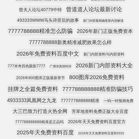
曾道道人论坛最新讨论
曾夫人论坛40779中特
493333WWW马头诗背后的故事
新门内部最精确更新内容解读
7777788888精准怎么防骗
2026年新门正版免费资本
7777788888新奥精准减肥效果怎么样
2026年免费资料百度中文
新门内部资料与内部资料
2026新门内部资料大全
777米奇四色眼影7777
广洲传真猜特诗
800图库2026免费资料
2026年800图库正版最新章节
挂牌之全篇免费资料
777788888888精准防骗技巧
4933333凤凰网之九龙
777777888888精准
一码一特预测免费
大三巴致力打造火热全网
芳草地资料免费正版大全百度
2026年天天免费资料百度官方
777788888888精准是正品吗
2025年天免费资料百度
2026年天天免费资料百度和5555