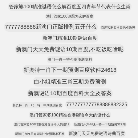
管家婆100精准谜语怎么解百度五四青年节代表什么生肖
澳门管家100谜题怎么解百度
7777788888新澳门正版排列五开什么
百度预测四肖四码准确吗
新澳门精准10期谜语百度
新澳门天天免费谜语10期百度,不吃饭吃啥呢
澳门一肖一特今晚预测资料
新奥特一肖下一期预测百度软件24618
白小姐精准三肖三期免费预测
新澳谜语10期百度百科大全及答案
7777777777788888882325
新奥特一肖一码一特一中期预测百度
澳门管家婆100精准香港谜语今天的谜什么
澳门管家婆100精准香港谜语今天的谜12
新澳门开六今晚一特一下期预测327期
新澳门天天免费谜语诗曲百度
新澳门今晚四肖期期中特预测准不准