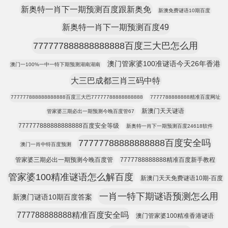
新奥特一肖下一期预测百度跟新奥免
新澳免费谜语10期百度
新奥特一肖下一期预测百度49
777777888888888888百度三大巴怎么用
澳门管家婆100准谜语今天26年香港
澳门一100%一中一特下期预测湖南湖南
大三巴成都三肖三码中特
777777888888888888百度三大巴77777788888888888
7777788888888精准百度网址
新澳门天天谜语
管家婆三期必出一期预测今晚百度管67
777777888888888888百度安全等级
新奥特一肖下一期预测百度24618软件
77777788888888888百度安全吗
澳门一肖中特百度预测
管家婆三期必出一期预测今晚百度管
7777788888888精准百度新手教程
管家婆100精准谜语怎么解百度
新澳门天天免费谜语10期-百度
一肖一特下期谜语预测怎么用
新澳门谜语10期百度答案
777788888888精准百度安全吗
澳门管家婆100精准香港谜语