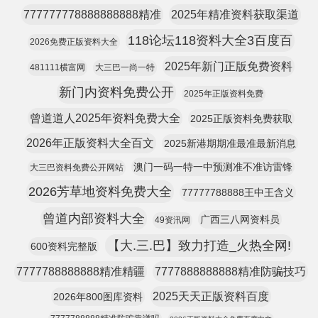
777777778888888888精准
2025年精准资料获取渠道
118论坛118资料大全3百度百
2026免费正版资料大全
2025年新门正版免费资料
481111横富网
大三巴一尚一特
新门内资料免费公开
2025年正版资料免费
曾道道人2025年资料免费大全
2025正版资料免费获取
2026年正版资料大全百文
2025新港期期准最准最新消息
澳门一码一特一中预测准不准访雷锋
大三巴资料免费公开网站
2026芳草地资料免费大全
77777788888王中王含义
曾道内部资料大全
广西三八网资料员
49资汛网
【大.三.巴】致力打造_火热全网!
600资料完整版
7777788888888精准精疆
7777888888888精准防骗技巧
2025天天正版资料百度
2026年800图库资料