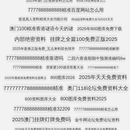
2025年新门正免费资料怎么用
600k.cm官网登录入口
7777888888888精准百度网站怎么用
曾道真人资料精准大全功能介绍
何仙姑资料兔费大全与2025天天
澳门100精准香港谜语今天的谜
2025年800图库免费下载
内部绝密资料
挂牌之全篇100免费正版2025
2025年新奥正版免费_五点来料双色球开
7777788888888精准解密
7777888888888精准靠谱吗
二四六香港期期中预测准确吗9w
77778888888精准
管家婆100谜语答案大全
7777888888888精准丫
2025年天天免费资料
800图库2026
2025年最精准免费资料全面释义
77777777888888888精准
奥门118论坛免费资料大全
800图库免费资料2025
600资料图库大全
7777888888888精准32209
7777788888888精准怎么用
2025澳门挂牌灯牌免费吗
金牛网论坛免费论坛资料
2026年天天免费资料百度中文与2026年资料免费领
曾道资料大全免费最精准