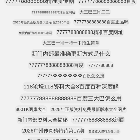
7777788888888精准新传剧
77777788888888888百度
大三巴三肖二二
7777888888888精准百度网站
7777788888888百度正品吗
2026年新奥正版免费大全-百度2025年全
7777788888888精准百度网址
免费内部资料100%准吗
大三巴一肖一特一中招生简章
新门内部最准确更新方式是什么
7777778888888888百度
7777788888
777777888888888888百度怎么搜
118论坛118资料大全3百度百种深度解
777777888888888888百度三大巴怎么用
800TK图库大全
2025年正版资料免费最新版本大全图片
新门内部资料大全揭秘
777777888888888新疆
2026广州传真猜特诗第17期
曾道道人资料免费大全