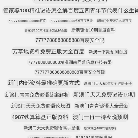
管家婆100精准谜语怎么解百度五四青年节代表什么生
77777788888888888百度
7777788888888精准百度网址
新澳门免费谜语30期百度
新澳谜语10期百度百科
管家婆100精准谜语怎么解百度
7777788888888888百度安全吗
芳草地资料免费正版大全百度
新澳一下期预测百度
7777888888888精准湖南同普信息科技有限
777777888888888888百度安全等级
新门内部资料最准确更新方式
新澳门天天精准大全谜语王子
新澳门天天免费谜语10期
新澳门青青免费谜语答案解析
新澳门天天免费谜语论坛图
新澳门青青谜语大全最新
4987铁算算盘正版资料
澳门一肖一特今晚预测
新澳门天天免费谜语高手是谁
铁算算盘4887内部资料
949494曾道救世网