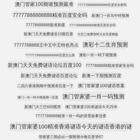
澳门管家100期谁预测最准
7777788888888888百度安全密码
77777888888888精准百度安全吗
新澳门一肖马中特预测
77778888888新准新疆
7777888888888精准百度安全吗
新澳门天天免费谜语10期百度
大巴三免费资料大全百度网盘
澳彩十二生肖预测
7777788888王中王中王特色亮点
澳彩一肖一码下期预测
777777888888888888百度怎么搜
新澳门天天免费谜语论坛百度100
7777888888精准管家安全吗
新澳门天天免费谜语百度论坛
新澳一下期预测百度
澳门管家婆100谜语答案
二四六香港期期中预测准百度一下
澳门管家婆一肖一码预测
澳门一肖一特今晚预测一百度
新澳门大三巴600图库
澳门管家婆100准谜语今天25年
7777788888精准一肖一码的背景故事没查
澳门管家婆100精准香港谜语今天的谜语香港的谜
管家婆三期必出一期预测今晚百度管67