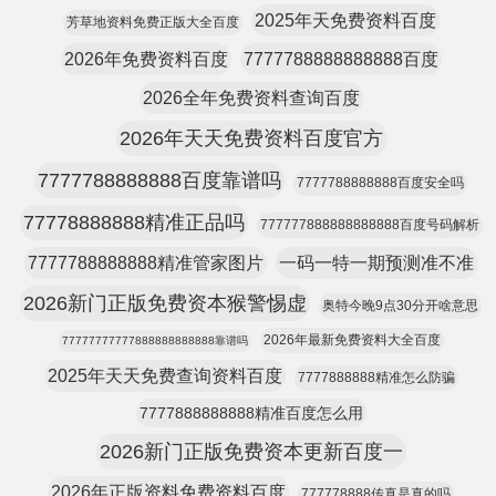
2025年天免费资料百度
芳草地资料免费正版大全百度
2026年免费资料百度
7777788888888888百度
2026全年免费资料查询百度
2026年天天免费资料百度官方
7777788888888百度靠谱吗
7777788888888百度安全吗
77778888888精准正品吗
777777888888888888百度号码解析
7777788888888精准管家图片
一码一特一期预测准不准
2026新门正版免费资本猴警惕虚
奥特今晚9点30分开啥意思
2026年最新免费资料大全百度
77777777777888888888888靠谱吗
2025年天天免费查询资料百度
7777888888精准怎么防骗
7777888888888精准百度怎么用
2026新门正版免费资本更新百度一
2026年正版资料免费资料百度
777778888传真是真的吗