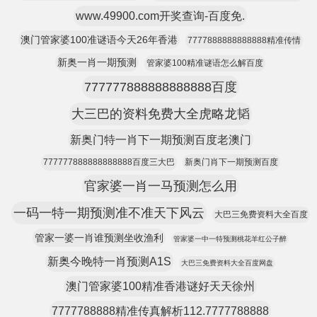
www.49900.com开奖查询-百度免.
澳门管家婆100准谜语今天26年香港
7777888888888888精准传情
新奥一肖一期预测
管家婆100精准谜语怎么解百度
777777888888888888百度
大三巴的资料免费大全虎略龙韬
新奥门特一肖下一期预测百度老澳门
777777888888888888百度三大巴
新奥门肖下一期预测百度
官家婆一肖一马预测怎么用
一码一特一期预测准不准天下风云
大巴三免费资料大全百度
管家一婆一肖谁预测坐收渔利
管家婆一中一特预测桃花羊红公子醉
新奥今晚特一肖预测A1S
大巴三免费资料大全百度网盘
澳门管家婆100精准香港谜好天天徐州
7777788888精准传真解析112.7777788888