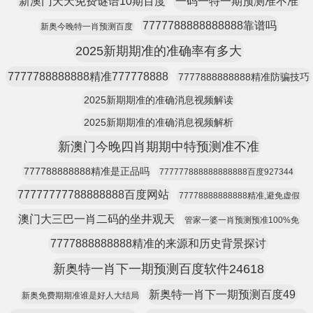
新澳门天天免费谜语10期百度
一码一特一期预测准不准
7777788888888888靠谱吗
新奥今晚特一肖预测百度
2025新期期准的准确率有多大
7777788888888精准777778888
7777888888888精准防骗技巧
2025新期期准的准确消息视频解读
2025新期期准的准确消息视频解析
新澳门今晚四肖期期中特预测准不准
777788888888精准是正品吗
777777888888888888百度927344
77777777788888888百度网站
77778888888888精准,避免虚假
澳门大三巴一肖二码的坐井观天
管家一婆一肖预测预准100%免
7777888888888精准的来源和历史背景探讨
新奥特一肖下一期预测百度软件24618
新奥特一肖下一期预测百度49
新奥免费期期准谁是好人大结局