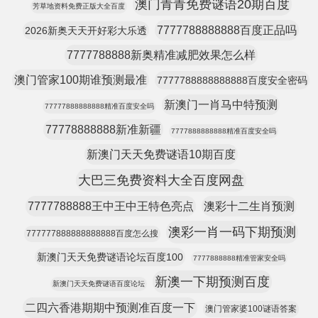
澳门青青免费谜语20期百度
芳草地资料免费正版大全百度
7777788888888百度正品吗
2026新奥天天开好彩大乐透
7777788888新奥精准减肥效果怎么样
澳门管家100期谁预测最准
7777788888888888百度安全密码
新澳门一肖马中特预测
77777888888888精准百度安全吗
77778888888新准新疆
7777888888888精准百度安全吗
新澳门天天免费谜语10期百度
大巴三免费资料大全百度网盘
7777788888王中王中王特色亮点
澳彩十二生肖预测
澳彩一肖一码下期预测
777777888888888888百度怎么搜
新澳门天天免费谜语论坛百度100
7777888888精准管家安全吗
新澳一下期预测百度
新澳门天天免费谜语百度论坛
二四六香港期期中预测准百度一下
澳门管家婆100谜语答案