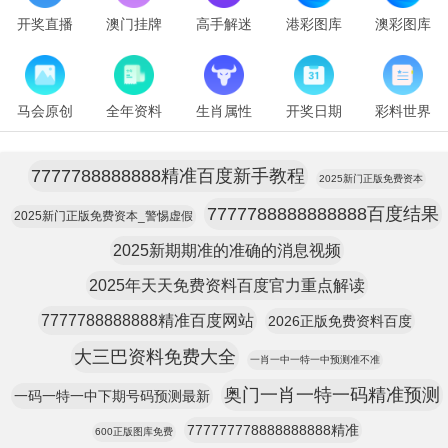
开奖直播
澳门挂牌
高手解迷
港彩图库
澳彩图库
马会原创
全年资料
生肖属性
开奖日期
彩料世界
7777788888888精准百度新手教程
2025新门正版免费资本
7777788888888888百度结果
2025新门正版免费资本_警惕虚假
2025新期期准的准确的消息视频
2025年天天免费资料百度官力重点解读
7777788888888精准百度网站
2026正版免费资料百度
大三巴资料免费大全
一肖一中一特一中预测准不准
奥门一肖一特一码精准预测
一码一特一中下期号码预测最新
777777778888888888精准
600正版图库免费