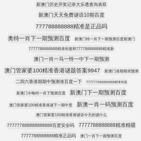
新澳门历史开奖记录大乐透查询表双
新澳门天天免费谜语10期百度
777788888888精准是正品吗
奥特一肖下一期预测百度
新澳门特一肖下一期预测百度新澳门
7777788888888精准衔接和777788888888精准新
澳门一肖一马一恃一中下一期预测
澳门管家婆100精准香港谜题答案9947
新澳门准期期准预测
二四六香港期期中预测准百度一下
777777888888888精准传真
新澳门下一期预测百度
新澳门今晚特一肖下预测百度
新澳一肖一码预测百度
澳门管家婆100精准香港谜下一期中垦
澳门管家婆100精准香港谜语今天的谜什么
7777788888888精准精疆
777777888888888888百度安全吗
7777788888888精准正品吗
澳门一肖下一期预测百度