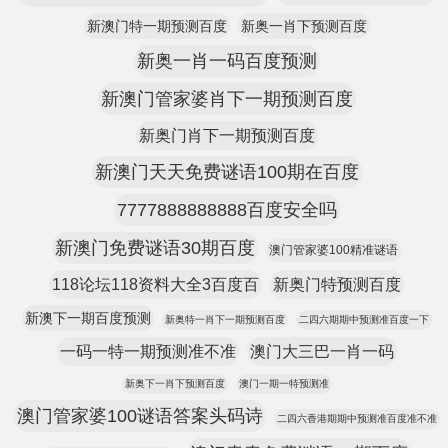
新澳门特一期预测百度
新奥一肖下预测百度
新奥一肖一码百度预测
新澳门管家婆肖下一期预测百度
新奥门肖下一期预测百度
新澳门天天免费谜语100期在百度
7777888888888百度安全吗
新澳门免费谜语30期百度
澳门管家婆100精准谜语
118论坛118资料大全3百度百
新奥门特预测百度
新澳下一期百度预测
新奥特一肖下一期预测百度
二四六期期中预测准百度一下
一码一特一期预测准不准
澳门大三巴一肖一码
新奥下一肖下预测百度
澳门一期一特预测准
澳门管家婆100谜语答案头码诗
二四六香港期期中预测准百度准不准