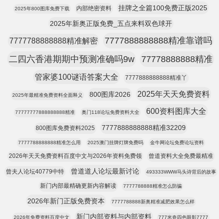
挂牌之全篇100免费正版2025
内部绝密资料
2025年800图库免费下载
2025年新奥正版免费_五点来料双色球开
7777888888888精准靠谱吗
7777788888888精准解密
二四六香港期期中预测准确吗9w
77778888888精准
管家婆100谜语答案大全
7777888888888精准丫
2025年天天免费资料
800图库2026
2025年最精准免费资料全面释义
600资料图库大全
77777777888888888精准
奥门118论坛免费资料大全
7777888888888精准32209
800图库免费资料2025
7777788888888精准怎么用
2025澳门挂牌灯牌免费吗
金牛网论坛免费论坛资料
2026年天天免费资料百度中文与2026年资料免费领
曾道资料大全免费最精准
曾道道人论坛最新讨论
曾夫人论坛40779中特
493333WWW马头诗背后的故事
新门内部最精确更新内容解读
7777788888精准怎么防骗
2026年新门正版免费资本
7777788888新奥精准减肥效果怎么样
新门内部资料与内部资料
2026年免费资料百度中文
777米奇四色眼影7777