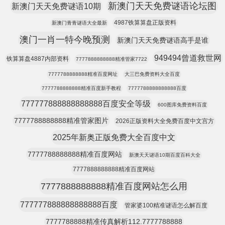
新澳门天天免费谜语论坛图
新澳门天天免费谜语10期
4987铁算算盘正版资料
新澳门青青谜语大全最新
澳门一肖一特今晚预测
新澳门天天免费谜语高手是谁
949494曾道救世网
铁算算盘4887内部资料
7777888888888精准管家7722
7777788888888精准百度网址
大三巴免费资料大全百度
7777788888888精准百度新手教程
7777788888888888百度
777777888888888888百度安全等级
600图库免费资料百度
7777788888888精准管家图片
2026正版资料大全免费百度中文宫方
2025年新奥正版免费大全百度中文
7777788888888精准百度网站
新澳天天谜语10期百度百科大全
7777888888888精准百度网站
7777888888888精准百度网站怎么用
777777888888888888百度
管家婆100精准谜语怎么解百度
7777788888精准传真解析112.7777788888