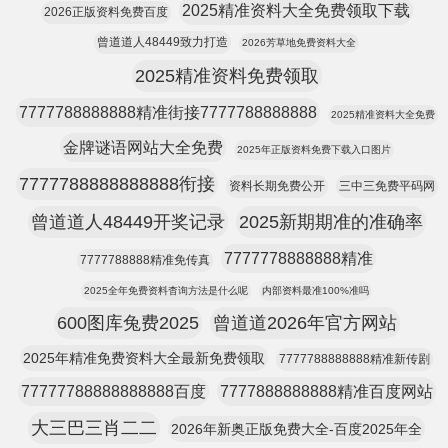
2025精准资料大全免费领取下载
2026正版资料免费百度
曾道道人48449致力打造
2026芳草地免费资料大全
2025精准资料免费领取
7777788888888精准街接7777788888888
2025精准资料大全免费
金牌谜语网站大全免费
2025年正版资料免费下载入口图片
7777788888888888衔接
资料长期免费公开
三中三免费平码网
曾道道人48449开奖记录
2025新期期准的准确率
7777778888888精准
7777788888精准免传真
2025全年免费资料杳询方法是什么呢
内部资料最准100%准吗
600图库兔费2025
曾道道2026年官方网站
2025年精准免费资料大全最新免费领取
7777788888888精准新传剧
77777788888888888百度
7777888888888精准百度网站
大三巴三肖二二
2026年新奥正版免费大全-百度2025年全