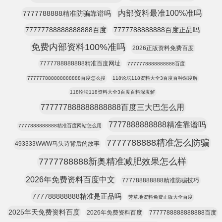
内部资料最准100%准吗
7777788888精准防骗靠谱吗
77777788888888888百度
7777788888888百度正品吗
免费内部资料100%准吗
2026正版资料免费百度
7777788888888精准百度网址
7777778888888888百度
777777888888888888百度怎么搜
118论坛118资料大全3百度百种深度解
118论坛118资料大全3百度百料深度解
777777888888888888百度三大巴怎么用
7777888888888精准靠谱吗
7777888888888精准百度网站怎么用
7777788888精准怎么防骗
493333WWW马头诗背后的故事
7777788888新奥精准减肥效果怎么样
2026年免费资料百度中文
777788888888精准防骗技巧
777788888888精准是正品吗
芳草地资料免费正版大全百度
2025年天免费资料百度
2026年免费资料百度
7777788888888888百度