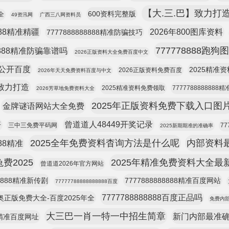
【大.三.巴】致力打造
600资料完整版
全
49资汛网
广西三八网资料员
8888精准精疆
2026年800图库资料
7777888888888精准防骗技巧
777778888跑
88888精准防骗靠谱吗
2026正版资料大全免费百度中文
准公开百度
2025精准
2026正版资料免费百度
2026年天天免费资料百度与中文
9致力打造
2025精准资料免费领取
7777788888888精
2026芳草地免费资料大全
2025年正版资料免费下载入口图
金牌谜语网站大全免费
曾道道人48449开奖记录
开
三中三免费平码网
77
2025新期期准的准确率
2025全年免费资料杳询方法是什么呢
内部资料最
888精准
兔费2025
2025年精准免费资料大全最
曾道道2026年官方网站
88888精准新传剧
7777888888888精准百度网站
77777788888888888百度
7777788888888百度正品吗
新奥正版免费大全-百度2025年全
免费内部
大三巴一肖一特一中招生简章
新门内部最准
88精准百度网址