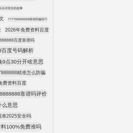
WW马头诗背后的故事
文
777788888888精准防骗技巧
2026年免费资料百度
度
8888888百度靠谱吗
8888百度号码解析
晚9点30分开啥意思
77888888精准怎么防骗
料免费资料百度
88888888靠谱吗评价
是什么意思
8精准2025安全吗
料100%免费准吗