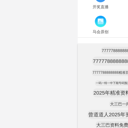
开奖直播
马会原创
77777888
7777788888
7777788888888精
一码一特一中下期号码预
2025年精准
大三巴一
曾道道人2025
大三巴资料免