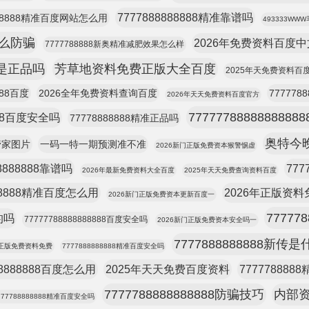
7777888888888精准靠谱吗
888888精准百度网站怎么用
493333W
怎么防骗
2026年免费资料百度中
7777788888新奥精准减肥效果怎么样
精准是正品吗
芳草地资料免费正版大全百度
2025年天免费资料百
888百度
2026全年免费资料查询百度
777778
2026年天天免费资料百度官方
77777788888888
888百度安全吗
77778888888精准正品吗
奥特今
准管家图片
一码一特一期预测准不准
2026新门正版免费资本猴警惕虚
88888888靠谱吗
77
2026年最新免费资料大全百度
2025年天天免费查询资料百度
888888精准百度怎么用
2026年正版资
2026新门正版免费资本更新百度一
77777
的吗
77777788888888888百度安全吗
2026新门正版免费资本安全吗一
7777888888888新传
年正版免费资料免费
7777888888888精准百度安全吗
888888888百度怎么用
2025年天天免费百度资料
777778888
7777788888888888防骗技巧
内部资
777788888888精准百度安全吗