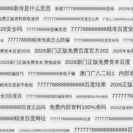
8888888新传是什么意思
新疆777788888888888888是啥
2025
年免费正版资料获取途径
777777888888888888百度怎么用
广东八二站82953cc
2025安全吗
777788888888精准百度
7777788888是嘛意思
777778888精准传真怎么防骗
7777888888888百度安全吗
7777
来源
2026新门正版免费百度官方202
费资本百度2025
2025年
2026新门正版免费资本百度
2025新门正版免费资本,警惕虚假
澳门广八二站1
内部资
88888防骗技巧
7777888888888来电干嘛
7777788888888888百度结果
2026正
888精准百度新手教程
777777
大全3百度百
7777788888精准防骗靠谱吗
内部资料最准100%准吗
免费内部资料100%准吗
788888888百度正品吗
2026正版资
8888888精准百度网址
7777778888888
7777778888888888百度
777777888888888
度百种深度解
118论坛118资料大全3百度百料深度解