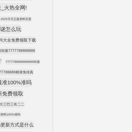
_火热全网!
2025天天正版资料百度
狗图谜怎么玩
资料大全免费领取下载
准街接7777788888888
片
7777788888888888衔接
77788888精准免传真
准100%准吗
新免费领取
大三巴三肖二二
资料100%准吗
确更新方式是什么