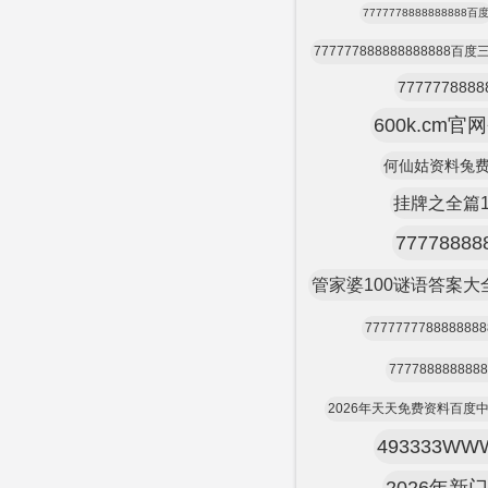
7777778888888888百
777777888888888888
777777888
600k.cm
何仙姑资料兔费
挂牌之全篇1
777788
管家婆100谜语答案大
777777778888888
777788888888
2026年天天免费资料百度中
493333