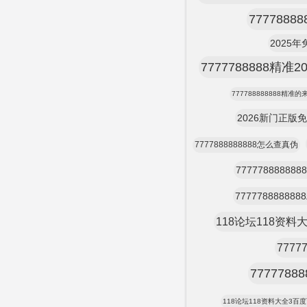
777788
2025
7777788888精准
777788888888精准的
2026新门正版免
7777888888888怎么查真伪
77777888888
7777788888
118论坛118资料
7777
777778
118论坛118资料大全3百