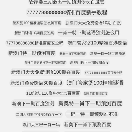
管家婆三期必出一期预测今晚百度管
7777788888888精准百度新手教程
新澳门天天免费谜语10期-百度
管家婆100精准谜语怎么解百度
一肖一特下期谜语预测怎么用
新澳门谜语10期百度答案
澳门管家婆100精准香港谜语
777788888888精准百度安全吗
新澳门特一期预测百度
新奥一肖一码百度预测
新奥一肖下预测百度
新奥门肖下一期预测百度
新澳门管家婆肖下一期预测百度
新澳门天天免费谜语100期在百度
7777888888888百度安全吗
澳门管家婆100精准谜语
新澳门免费谜语30期百度
118论坛118资料大全3百度百
新奥门特预测百度
新奥特一肖下一期预测百度
新澳下一期百度预测
一码一特一期预测准不准
二四六期期中预测准百度一下
新奥下一肖下预测百度
澳门大三巴一肖一码