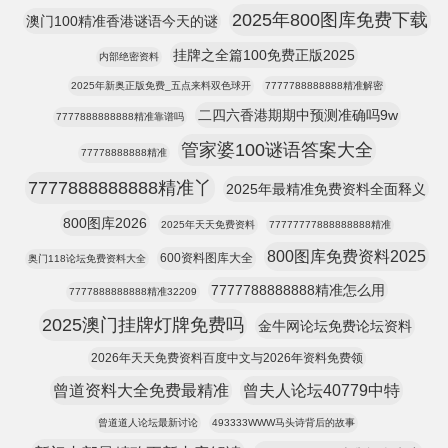
2025年800图库免费下载
澳门100精准香港谜语今天的谜
挂牌之全篇100免费正版2025
内部绝密资料
2025年新奥正版免费_五点来料双色球开
7777788888888精准解密
二四六香港期期中预测准确吗9w
7777888888888精准靠谱吗
管家婆100谜语答案大全
77778888888精准
7777888888888精准丫
2025年最精准免费资料全面释义
800图库2026
2025年天天免费资料
77777777888888888精准
800图库免费资料2025
600资料图库大全
奥门118论坛免费资料大全
7777788888888精准怎么用
7777888888888精准32209
2025澳门挂牌灯牌免费吗
金牛网论坛免费论坛资料
2026年天天免费资料百度中文与2026年资料免费领
曾道资料大全免费最精准
曾夫人论坛40779中特
曾道道人论坛最新讨论
493333WWW马头诗背后的故事