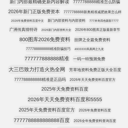
新门内部最精确更新内容解读
7777788888精准怎么防骗
2026年新门正版免费资本
7777788888新奥精准减肥效果怎么样
新门内部资料与内部资料
2026年免费资料百度中文
777米奇四色眼影7777
广洲传真猜特诗
2026年800图库正版最新章节
2026新门内部资料大全
800图库2026免费资料
挂牌之全篇免费资料
777788888888精准防骗技巧
4933333凤凰网之九龙
777777888888精准
一码一特预测免费
大三巴致力打造火热全网
芳草地资料免费正版大全百度
777788888888精准是正品吗
2026年天天免费资料百度官方
2025年天免费资料百度
2026年天天免费资料百度和5555
2025年天免费资料百度官方
2026年免费资料百度
7777788888888888百度
2026全年免费资料查询百度