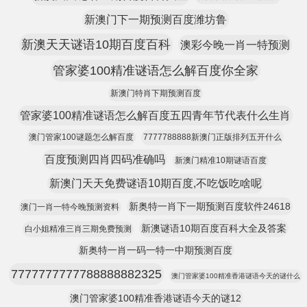
新澳门下一期预测百度潍坊鲁
新澳天天谜语10期百度百科
澳彩今晚一肖一特预测
管家婆100精准谜语怎么解百度你全家
新澳门特肖下期预测百度
管家婆100精准谜语怎么解百度五四青年节代表什么生肖
澳门管家100谜题怎么解百度
7777788888新澳门正版排列五开什么
百度预测四肖四码准确吗
新澳门精准10期谜语百度
新澳门天天免费谜语10期百度,不吃饭吃啥呢
新奥特一肖下一期预测百度软件24618
澳门一肖一特今晚预测资料
新澳谜语10期百度百科大全及答案
白小姐精准三肖三期免费预测
新奥特一肖一码一特一中期预测百度
7777777777788888882325
澳门管家婆100精准香港谜语今天的谜什么
澳门管家婆100精准香港谜语今天的谜12