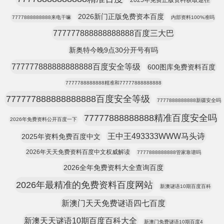
2025年免费正版资料获取途径
2026新门正版免费资本百度
7777888888888来电干嘛
内部资料100%准吗
777777888888888888百度三大巴
新奥特今晚9点30分开号有吗
777777888888888888百度安全等级
600图库免费资料百度
7777788888888精准和77777888888888
777777888888888888百度安全等级
7777888888888新疆安全吗
77777888888888精准百度安全吗
2026年免费资料公开百度一下
王中王493333WWW马头诗
2025年资料免费百度中文
2026年天天免费资料百度中文权威解读
7777888888888管家靠谱吗
2026全年免费资料大全查询百度
2026年最精准的免费资料百度网站
新澳谜语10期百度百科
新澳门天天免费谜语四七百度
新澳天天谜语10期百度百科大全
新澳门免费谜语10期百度4