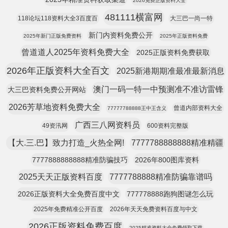
2026免费正版资料大全
481111横富网
118论坛118资料大全3百度百
大三巴一尚一特
新门内资料免费公开
2025年新门正版免费资料
2025年正版资料免费
曾道道人2025年资料免费大全
2025正版资料免费获取
2026年正版资料大全百文
2025新港期期准最准最新消息
澳门一码一特一中预测准不准访雷锋
大三巴资料免费公开网站
2026芳草地资料免费大全
曾道内部资料大全
77777788888王中王含义
广西三八网资料员
49资汛网
600资料完整版
【大.三.巴】致力打造_火热全网!
7777788888888精准精疆
7777888888888精准防骗技巧
2026年800图库资料
2025天天正版资料百度
7777788888精准防骗靠谱吗
2026正版资料大全免费百度中文
777778888跑狗图谜怎么玩
2025年免费精准公开百度
2026年天天免费资料百度与中文
2026正版资料免费百度
2025精准资料大全免费领取下载