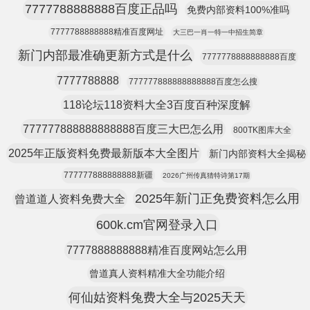
7777788888888百度正品吗
免费内部资料100%准吗
7777788888888精准百度网址
大三巴一肖一特一中招生简章
新门内部最准确更新方式是什么
7777778888888888百度
7777788888
777777888888888888百度怎么搜
118论坛118资料大全3百度百种深度解
777777888888888888百度三大巴怎么用
800TK图库大全
2025年正版资料免费最新版本大全图片
新门内部资料大全揭秘
777777888888888新疆
2026广州传真猜特诗第17期
2025年新门正免费资料怎么用
曾道道人资料免费大全
600k.cm官网登录入口
7777888888888精准百度网站怎么用
曾道真人资料精准大全功能介绍
何仙姑资料兔费大全与2025天天