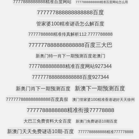
7777888888888精准百度网站
7777888888888精准百度网站怎么用
777777888888888888百度
管家婆100精准谜语怎么解百度
7777788888精准传真解析112.7777788888
777777888888888888百度三大巴
新奥门特一肖下一期预测百度老澳门
7777888888888精准百度网站927344
777777888888888888百度927344
新澳下一期预测百度
新奥门肖下一期预测百度
777777888888888888百度真假
澳门管家婆100精准香港谜好天天徐州
7777788888888精准衔接77778888
大巴三免费资料大全百度
新澳门免费谜语10期百度
新澳门天天免费谜语10期-百度
7777788888888精准777778888