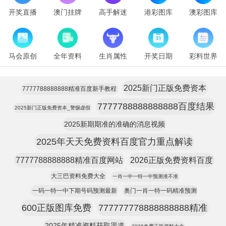
开奖直播
澳门挂牌
高手解迷
港彩图库
澳彩图库
马会原创
全年资料
生肖属性
开奖日期
彩料世界
2025新门正版免费资本
7777788888888精准百度新手教程
7777788888888888百度结果
2025新门正版免费资本_警惕虚假
2025新期期准的准确的消息视频
2025年天天免费资料百度官力重点解读
7777788888888精准百度网站
2026正版免费资料百度
大三巴资料免费大全
一肖一中一特一中预测准不准
一码一特一中下期号码预测最新
奥门一肖一特一码精准预测
600正版图库免费
777777778888888888精准
2025年精准资料获取渠道