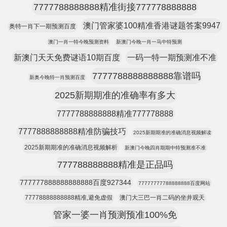
7777788888888精准街接777778888888
澳门管家婆100精准香港谜题答案9947
奥特一肖下一期预测百度
澳门一肖一特今晚预测资料
新澳门今晚一肖一马中特预测
新澳门天天免费谜语10期百度
一码一特一期预测准不准
7777788888888888靠谱吗
新奥今晚特一肖预测百度
2025新期期准的准确率有多大
7777788888888精准777778888
7777888888888精准防骗技巧
2025新期期准的准确消息视频解读
2025新期期准的准确消息视频解析
新澳门今晚四肖期期中特预测准不准
777788888888精准是正品吗
777777888888888888百度927344
77777777788888888百度网站
77778888888888精准,避免虚假
澳门大三巴一肖二码的坐井观天
管家一婆一肖预测预准100%免