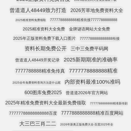
曾道道人48449致力打造
2026芳草地免费资料大全
7777788888888精准街接7777788888888
2025精准资料免费领取
2025精准资料大全免费
金牌谜语网站大全免费
2025年正版资料免费下载入口图片
7777788888888888衔接
资料长期免费公开
三中三免费平码网
2025新期期准的准确率
曾道道人48449开奖记录
7777778888888精准
7777788888精准免传真
内部资料最准100%准吗
2025全年免费资料杳询方法是什么呢
600图库兔费2025
曾道道2026年官方网站
2025年精准免费资料大全最新免费领取
7777788888888精准新传剧
7777888888888精准百度网站
77777788888888888百度
大三巴三肖二二
2026年新奥正版免费大全-百度2025年全